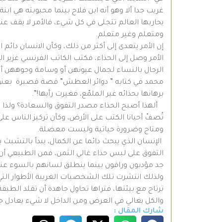
غريب جدا ألا وهو أنه ابن فلاح بينما محبوبته هي ابنة
يحاربها العالم تتجلى في كل شيء، فالأمر لا يقف 
ومتعلم وغير متعلم.
إن الأمر يتعدى إلى أكثر من ذلك، وكأن الانسان دائم
الأمر وصل إلى الحذاء، فكتب الكاتب الفرنسي غزير ال
الرجال بالنساء لجمال عيونهن أو وسامة وجوههن أو
برهانها بحذائه غير الملمّع، فغيرت رأيها!”.
ألهذا أصبح الحذاء مصدر التفوق والسعادة؟ ولذا ال
تُصفّ أحيانا الكتب على الأرض، وكأن تركيز الناس 
ومتاح وضرورة حياتية وليست معضلة.
الإنسان الذي يبحث دائما عن الكمال، يبدأ بالتشبث
التفوق على لبس حذاء غالي الثمن، فمن الطبيعي أ
جد مؤدبون وراقون بينما ينطلق لسانهم بالسوء عن
ولذلك انتشرت تلك الشخصيات الغريبة الأطوار الت
ترتاح مع بيئتها، فتراها تحاول جاهدة أن تقلد الطب
والكل يغالي في العرض ومن الداخل لا شيء يعادل جم
شارك المقال :