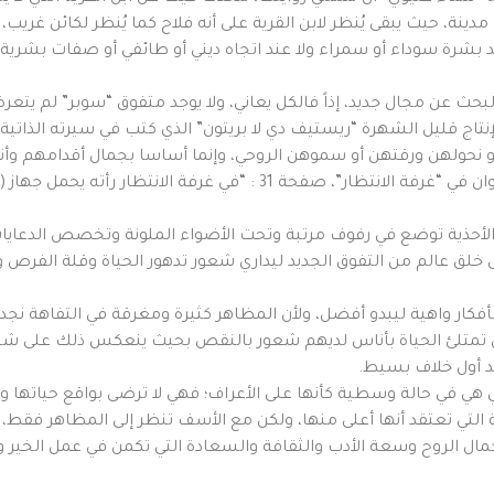
 مدينة، حيث يبقى يُنظر لابن القرية على أنه فلاح كما يُنظر لكائن غريب،
عند بشرة سوداء أو سمراء ولا عند اتجاه ديني أو طائفي أو صفات بش
 البحث عن مجال جديد، إذاً فالكل يعاني، ولا يوجد متفوق “سوبر” لم يتع
إنتاج قليل الشهرة “ريستيف دي لا بريتون” الذي كتب في سيرته الذاتية 
 نحولهن ورقتهن أو سموهن الروحي، وإنما أساسا بجمال أقدامهم وأنا
محمد في كتابه ” دوائر العطش” قصة قصيرة بعنوان في “غرفة الانتظار”، صفح
أحذية توضع في رفوف مرتبة وتحت الأضواء الملونة وتخصص الدعايات و
على خلق عالم من التفوق الجديد ليداري شعور تدهور الحياة وقلة الف
 بأفكار واهية ليبدو أفضل، ولأن المظاهر كثيرة ومغرقة في التفاهة ن
ن تمتلئ الحياة بأناس لديهم شعور بالنقص بحيث ينعكس ذلك على شخص
د أول خلاف بسيط.
ي هي في حالة وسطية كأنها على الأعراف؛ فهي لا ترضى بواقع حيات
قة التي تعتقد أنها أعلى منها، ولكن مع الأسف تنظر إلى المظاهر فقط
ال الروح وسعة الأدب والثقافة والسعادة التي تكمن في عمل الخير وا