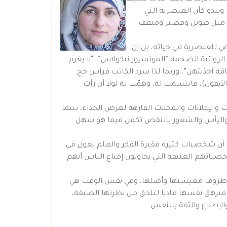
 ويبدو كأن العنصرية التي
رية مثل طويل وقصير ومثقف
رض للعنصرية في حياته، بل إن
الروائية الضخمة “المونسيور نيكولاس”: “لا يغرم
قة أحذيتهن”، وربما لذا سرد الكاتب فراس حج
ة 31 : “في غرفة الانتظار رأته يحمل جهاز (الآيفون)، فابتسمت له، وهمّت به لولا أن رأت
الإعلانات والمحلات الفارهة لعرض الحذاء، بينما
رص واليأس والشعور بالنقص تكمن فيما هو سهل
جد أن شخصيات كثيرة فقيرة الفكر والعلم تعول في
ياتهم العنيفة التي يحاولون إقناع الناس أنهم
ها وظروف معيشتها وأصلها، وفي نفس الوقت هي
، فترهق نفسها ماديا لتلحق من نظرتها الضيقة،
لإطلاع والثقة بالنفس.