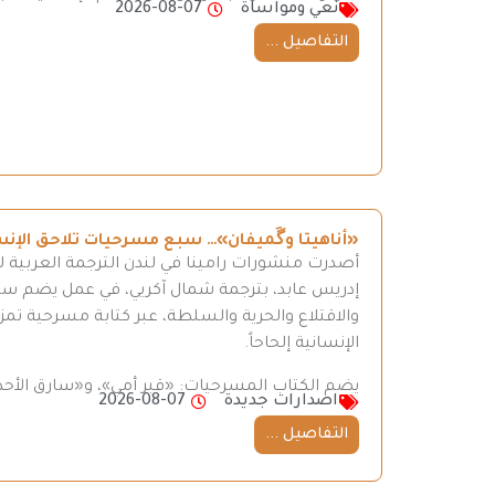
نعي ومواساة
2026-08-07
التفاصيل ...
«أناهيتا وگَميفان»… سبع مسرحيات تلاحق الإن
أصدرت منشورات رامينا في لندن الترجمة العربية ل
إدريس عابد، بترجمة شمال آكريي، في عمل يضم سبع 
والاقتلاع والحرية والسلطة، عبر كتابة مسرحية تمزج
الإنسانية إلحاحاً.
يضم الكتاب المسرحيات: «قبر أمي»، و«سارق الأحذ
اصدارات جديدة
2026-08-07
التفاصيل ...