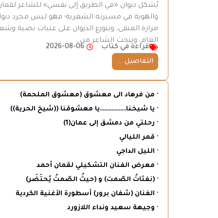
يُشكل ديوان «في الطريق إلى نفسي» للشاعر لقمان 
والهوية في مسيرته الشعرية؛ فهو ليس مجرد ديوان
مرارة المنفى، ويتوزع الديوان على عتبات نصية وش
العام، ويبحث الشاعر من…
قراءة في كتاب
2026-08-06
التفاصيل ...
· من فرهاد الى معشوق (معشوق الملحمة)
· يا شيخنا………………يا معشوقنا ((شيخ الحرية))
· رحلتي من دمشق إلى عمان(1)
· قمر الليالي
· الليل الداجي
· معرض الفنان التشكيلي لقمان أحمد
· (نفثاتُ الصّمت) و (حيثُ الصّمتُ يُحتَضَر)
· الفنان (شفان برور) أسطورة الأغنية الكردية
· وجيهة سعيد ونداء اللازورد