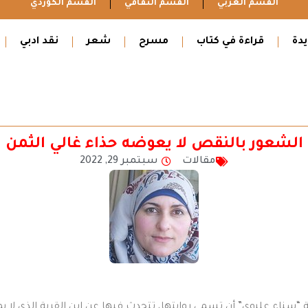
القسم العربي
القسم الثقافي
القسم الكوردي
دة
قراءة في كتاب
مسرح
شعر
نقد ادبي
الشعور بالنقص لا يعوضه حذاء غالي الثمن
مقالات
سبتمبر 29, 2022
تبة “سناء عليوي” أن تسمي روايتها، تتحدث فيها عن ابن القرية الذي لا 