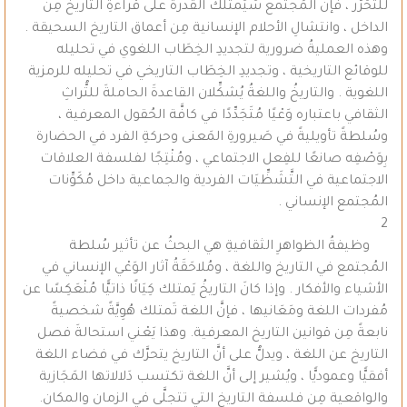
للتَّحَرُّر ، فإنَّ المُجتمع سَيَمتلك القُدرةَ على قراءةِ التاريخ مِن
الداخل ، وانتشالِ الأحلام الإنسانية مِن أعماق التاريخ السحيقة .
وهذه العمليةُ ضرورية لتجديدِ الخِطَاب اللغوي في تحليله
للوقائع التاريخية ، وتجديدِ الخِطَاب التاريخي في تحليله للرمزية
اللغوية . والتاريخُ واللغةُ يُشكِّلان القاعدةَ الحاملةَ للتُّراثِ
الثقافي باعتباره وَعْيًا مُتَجَدِّدًا في كافَّة الحُقول المعرفية ،
وسُلطةً تأويليةً في صَيرورةِ المَعنى وحركةِ الفرد في الحضارة
بِوَصْفِه صانعًا للفِعل الاجتماعي ، ومُنْتِجًا لفلسفة العلاقات
الاجتماعية في التَّشَظِّيَات الفردية والجماعية داخل مُكَوِّنات
المُجتمع الإنساني .
2
وظيفةُ الظواهرِ الثقافيةِ هي البحثُ عن تأثير سُلطة
المُجتمع في التاريخ واللغة ، ومُلاحَقَةُ آثار الوَعْي الإنساني في
الأشياء والأفكار . وإذا كانَ التاريخُ يَمتلك كِيَانًا ذاتيًّا مُنْعَكِسًا عن
مُفردات اللغة ومَعَانيها ، فإنَّ اللغة تَمتلك هُوِيَّةً شخصيةً
نابعةً مِن قوانين التاريخ المعرفية. وهذا يَعْني استحالةَ فصل
التاريخ عن اللغة ، ويدلُّ على أنَّ التاريخ يتحرَّك في فضاء اللغة
أفقيًّا وعموديًّا ، ويُشير إلى أنَّ اللغة تكتسب دَلالاتها المَجَازية
والواقعية مِن فلسفة التاريخ التي تتجلَّى في الزمان والمكان.