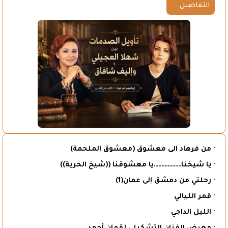
التفاصيل ...
· من فرهاد الى معشوق (معشوق الملحمة)
· يا شيخنا………………يا معشوقنا ((شيخ الحرية))
· رحلتي من دمشق إلى عمان(1)
· قمر الليالي
· الليل الداجي