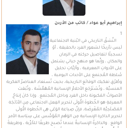
إبراهيم أبو عواد / كاتب من الأردن
1
النَّسَقُ التاريخي في البُنية الاجتماعية
لَيس تأريخًا لشعور الفرد بالحقيقة ، أوْ
تسجيلًا لتفاصيل حركته في الزمان
والمكان ، وإنَّما هو منهج حياتي يشتمل
على الأدواتِ المعرفية ، وآلِيَّاتِ تحليل
سُلطة المُجتمع على الأحداث اليومية ،
وطُرُقِ تفكيك الوقائع التاريخية، بحيث تُستعاد العناصرُ الفكرية
المنسيَّة ، وتُسْتَرْجَع الأحلامُ الإنسانية المُهَمَّشَة ، وتُبْعَث
الأصواتُ المَكبوتة داخل الفرد وداخل المُجتمع . وإذا كانَ إنتاجُ
المعرفةِ هو الخُطوةَ الأُولَى لتحرير الفِعل الاجتماعي مِن الأدْلَجَة
المَصْلَحِيَّة المُغْرِضَة، فإنَّ صِياغة الوَعْي هِي الخُطوة الأُولَى
لتحرير الذاكرة الإنسانية مِن الوَهْم المُؤسَّس على سِيَاسة الأمر
الواقع . والذاكرةُ الإنسانيةُ عندما تُصبح طريقًا للحُرِّية ، وطريقةً