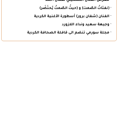
· معرض الفنان التشكيلي لقمان أحمد
· (نفثاتُ الصّمت) و (حيثُ الصّمتُ يُحتَضَر)
· الفنان (شفان برور) أسطورة الأغنية الكردية
· وجيهة سعيد ونداء اللازورد
· مجلة سورمي تنضم الى قافلة الصحافة الكردية