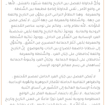
وكُلُّ مُحاولة للفصل بين التاريخ واللغة سَتَبُوء بالفشل ، لأنَّها _
في واقع الأمر _ تَعْني مُحاولةَ إقامةِ قطيعة بين السُّلطة
والمعرفة . وهذا النظامُ التراتبي الذي يتكوَّن مِن التاريخ واللغة
مِن جِهة ، والسُّلطة والمعرفة مِن جِهة أُخْرَى ، لا يُمكن فصل
مُكوِّناته ، لأنَّه نظام واحد ، وقائم على توحيد عناصر المُجتمع
الروحية والمادية . ووجودُ ثنائية التاريخ واللغة يَحْمِي شخصيةَ
الفرد الإنسانية مِن التَّفَجُّر مِن الداخل ، ووجودُ ثنائية السُّلطة
والمعرفة يَحْمِي حُلْمَ الجماعة المصيري مِن التَّمَزُّقِ ، والتَّحَوُّلِ
إلى شظايا خاضعة للصراع بين الذات والموضوع . إنَّ التاريخ
واللغة يُحافظان على كِيَان الفرد ، والسُّلطة والمعرفة
تُحافظان على كَينونة الجماعة . وكِيَانُ الفرد وكَينونةُ الجماعة
يُساهمان في رسم معالم الوجود الإنساني .
3
لا يُمكن الفصل بين كِيَانِ الفرد الحامل لمصير المُجتمع ،
والظواهرِ الثقافية الحاملة للأفكار الجوهرية والهُوية الإبداعية .
وإعادةُ الإنسانيةِ الغائبةِ إلى الحُضُور في أنساق البُنية
الاجتماعية ، لا تتمُّ إلا باعتماد أسبقية الفكر على الواقع
كمنظومة وجودية تَمنح الفردَ دَورًا فاعلًا في مَعنى التاريخ وتاريخ