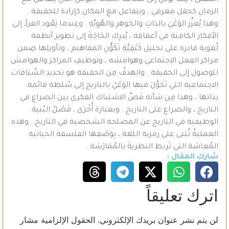
المَعنى ، مِمَّا يُؤَدِّي إلى صناعة الحدث اليومي الذي يتفاعل مع
الزمان كحقل معرفي ، ويتفاعل معَ المكان كإرادة للحقيقة .
وهذا يُعزِّز الوَعْيَ بالذاتِ والجَوهرِ والهُوِيَّةِ . وعِندما يَعُود الفردُ إلى
الأفكار الكامنة في أعماقه ، يُدرِك الحَاجَةَ إلى تطوير أنظمة
لُغوية قادرة على تحليل كَيْفِيَّةِ تَكَوُّنِ المفاهيم ، وتأويلِها ضِمن
مراكز الفِعل الاجتماعي وهوامشه ، وتوظيفِ المراكز والهوامش
للوصول إلى الحقيقة . والهدفُ مِن الحقيقة هو تحديد السِّيَاقات
الاجتماعية التي تَحَوَّلَ فيها الوَعْيُ بالتاريخ إلى سُلطة قائمة
بذاتها ، وهذا مِن شأنه فَضَّ الاشتباك الفكري بين الصراع في
التاريخ ، والصراع على التاريخ . وبعبارة أُخْرَى ، فَصْلُ البُنية
الوظيفية في التاريخ عن المصلحة الشخصية في التاريخ . وهذه
العمليةُ تُبَنى على رمزية اللغة ، بِوَصْفِها الفلسفة الحياتية
المُعاشة التي تَربط النظريةَ بالمُمَارَسَة .
شارك المقال :
اترك تعليقاً
لن يتم نشر عنوان بريدك الإلكتروني.
الحقول الإلزامية مشار