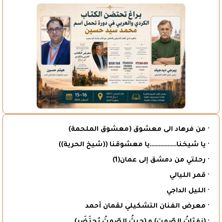
· من فرهاد الى معشوق (معشوق الملحمة)
· يا شيخنا………………يا معشوقنا ((شيخ الحرية))
· رحلتي من دمشق إلى عمان(1)
· قمر الليالي
· الليل الداجي
· معرض الفنان التشكيلي لقمان أحمد
· (نفثاتُ الصّمت) و (حيثُ الصّمتُ يُحتَضَر)