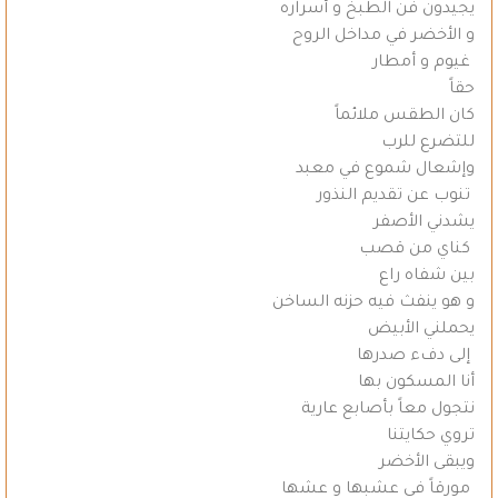
يجيدون فن الطبخ و أسراره
و الأخضر في مداخل الروح
غيوم و أمطار
حقاً
كان الطقس ملائماً
للتضرع للرب
وإشعال شموع في معبد
تنوب عن تقديم النذور
يشدني الأصفر
كناي من قصب
بين شفاه راع
و هو ينفث فيه حزنه الساخن
يحملني الأبيض
إلى دفء صدرها
أنا المسكون بها
نتجول معاً بأصابع عارية
تروي حكايتنا
ويبقى الأخضر
مورقاً في عشبها و عشها