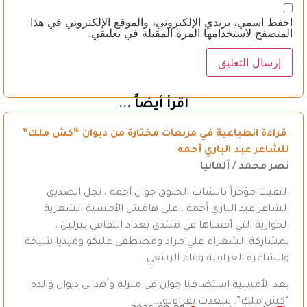
احفظ اسمي، بريدي الإلكتروني، والموقع الإلكتروني في هذا
المتصفح لاستخدامها المرة المقبلة في تعليقي.
اقرأ أيضاً ...
قراءة انطباعية في مربعات مختارة من ديوان “كش ملك”
للشاعر عبد الباري أحمه
نصر محمد / ألمانيا
التقيت مؤخراً بالشاب الخلوق جوان أحمه ، نجل الصديق
الشاعر عبد الباري أحمه ، على هامش الأمسية الشعرية
الحوارية التي أقمناها في منتدى بغداد الثقافي ببرلين ،
بمشاركة الشعراء علي مراد ومصطفى عليكو وميديا شيخة
والشاعرة العراقية وفاء الربيعي .
بعد الأمسية استضافنا جوان في منزله وأهداني ديوان والده
“كش ملك”. سعدت بقراءته،…