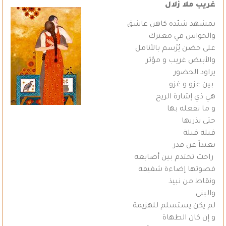
غريب ملا زلال
بمشهد شيّده كاهن عاشق
والحواس في معترك
على حضن يُرْسم بالأنامل
والأبيض غريب و مؤثر
يراود الحضور
بين غزو و غزو
هي ذي إشارة الريح
و ما تفعله بها
حتى يذريها
قبلة قبلة
بعيداً عن قدر
راحت تحتدم بين أصابعه
فصوتها إضاءة شفيفة
ونقاط من نبيذ
والبني
لم يكن يستسلم للهزيمة
و إن كان الطهاة