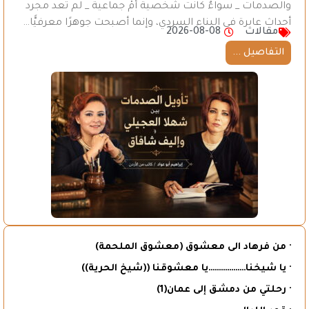
والصدمات _ سواءٌ كانت شخصية أمْ جماعية _ لم تعد مجرد
أحداث عابرة في البناء السردي، وإنما أصبحت جوهرًا معرفيًّا…
مقالات
2026-08-08
التفاصيل ...
· من فرهاد الى معشوق (معشوق الملحمة)
· يا شيخنا………………يا معشوقنا ((شيخ الحرية))
· رحلتي من دمشق إلى عمان(1)