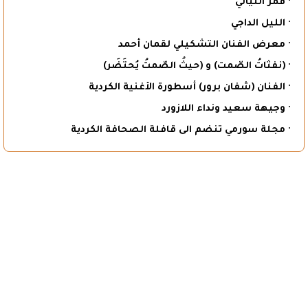
· قمر الليالي
· الليل الداجي
· معرض الفنان التشكيلي لقمان أحمد
· (نفثاتُ الصّمت) و (حيثُ الصّمتُ يُحتَضَر)
· الفنان (شفان برور) أسطورة الأغنية الكردية
· وجيهة سعيد ونداء اللازورد
· مجلة سورمي تنضم الى قافلة الصحافة الكردية