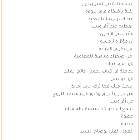
إنحناءة الهديل لميران وزارا
رغبة بإضفاء عزف نبوءة
عند البئر بإتجاه المعبد
أيقظيه جيداً أفروديت
فأدونيس لا يدري
أن مؤازرة نرجسة
في طريق العودة
من صحراء متأهبة للمغامرة
هو ضوء نجاة
لحافلة فراشات يحملن خاتم الملك
هو أدونيس
يبحث فيك عما ترك الرب أمانة
من جرار و أباريق وكنوز هي وميضة للروح
هي أفروديت
تجمع الخطوات المتساقطة منك
خطوة
خطوة
العمل الفني لوضاح السيد