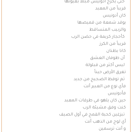
حتى يخرج أدونيس مبللاً بعيونها
قريباً من المعبد
كان أدونيس
يوقد شمعة من قميصها
والزبيب المتساقط
كأحجار كريمة في حضن الرب
قريباً من الكرز
كانا يظنان
أن طوفان العشق
ليس أكثر من قيلولة
تغرق الأرض حيناً
ثم توقظ الضجيج من جديد
فأي نوع من العبير أنت
فأدونيس
حين كان يلهو في طرقات المعبد
كنت وفق مشيئة الرب
تبزغين كحبة القمح في أول الصيف
أي لوح من الذهب أنت
و أنت ترسمين