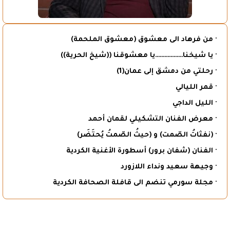
· من فرهاد الى معشوق (معشوق الملحمة)
· يا شيخنا………………يا معشوقنا ((شيخ الحرية))
· رحلتي من دمشق إلى عمان(1)
· قمر الليالي
· الليل الداجي
· معرض الفنان التشكيلي لقمان أحمد
· (نفثاتُ الصّمت) و (حيثُ الصّمتُ يُحتَضَر)
· الفنان (شفان برور) أسطورة الأغنية الكردية
· وجيهة سعيد ونداء اللازورد
· مجلة سورمي تنضم الى قافلة الصحافة الكردية