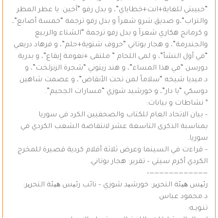
“حبيبتي للغاية+انت+خطاياي”، و بدل رفو “آخين: يا عطر المطر
والتراب”،و صديق شرو شعراً و بدل رفو ترجمة “خمسة أصابع”،
و كرمانج هكاري شعراً و بدل رفو ترجمة “الشتاء والربيع
والجندرمة”، و هجار بوتاني “حروف شتوية+حلم”، و فرهاد دريعي
“في أول النشأ”، و لمى اللحام ” ملتقى +نعومة إيقاع”، و بدرية
دورسن “في هذا المساء”، و هند زيتوني “شجرة الزنزلخت”، و
د.ميديا شيخه “سلاماً لمن تحت الأنقاض”، و عصمت شاهين
دوسكي “يا دار”، و خورشيد شوزي “مسارات الجحيم”.
* نشاطات و بيانات:
– بيان الاتحاد العام للكتاب والصحفيين الكرد في سوريا
بمناسبة الذكرى التاسعة عشر لانتفاضة الشعب الكردي في
سوريا.
– قراءت في السينما وعرض ثلاثة أفلام كردية قصيرة للمخرج
الكردي أكرم سيتي – تقرير: هجار بوتاني.
————————————–
رئیس ھیئة التحریر: خورشید شوزي – نائب رئیس ھیئة التحریر:
د.محمود عباس
تنـويــه: