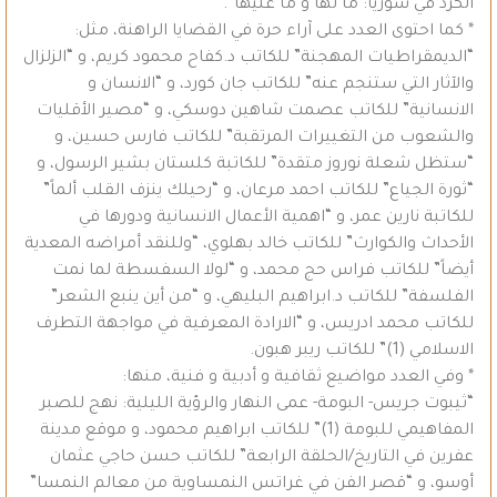
الكرد في سوريا: ما لها و ما عليها”.
* كما احتوى العدد على آراء حرة في القضايا الراهنة، مثل:
“الديمقراطيات المهجنة” للكاتب د.كفاح محمود كريم، و “الزلزال
والآثار التي ستنجم عنه” للكاتب جان كورد، و “الانسان و
الانسانية” للكاتب عصمت شاهين دوسكي، و “مصير الأقليات
والشعوب من التغييرات المرتقبة” للكاتب فارس حسين، و
“ستظل شعلة نوروز متقدة” للكاتبة كلستان بشير الرسول، و
“ثورة الجياع” للكاتب احمد مرعان، و “رحيلك ينزف القلب ألماً”
للكاتبة نارين عمر، و “اهمية الأعمال الانسانية ودورها في
الأحداث والكوارث” للكاتب خالد بهلوي، “وللنقد أمراضه المعدية
أيضاً” للكاتب فراس حج محمد، و “لولا السفسطة لما نمت
الفلسفة” للكاتب د.ابراهيم البليهي، و “من أين ينبع الشعر”
للكاتب محمد ادريس، و “الارادة المعرفية في مواجهة التطرف
الاسلامي (1)” للكاتب ريبر هبون.
* وفي العدد مواضيع ثقافية و أدبية و فنية، منها:
“ثيبوت جريس- البومة- عمى النهار والرؤية الليلية: نهج للصبر
المفاهيمي للبومة (1)” للكاتب ابراهيم محمود، و موقع مدينة
عفرين في التاريخ/الحلقة الرابعة” للكاتب حسن حاجي عثمان
أوسو، و “قصر الفن في غراتس النمساوية من معالم النمسا”