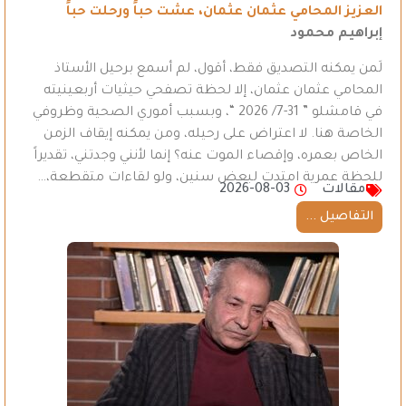
العزيز المحامي عثمان عثمان، عشت حباً ورحلت حباً
إبراهيم محمود
لَمن يمكنه التصديق فقط، أقول، لم أسمع برحيل الأستاذ
المحامي عثمان عثمان، إلا لحظة تصفحي حيثيات أربعينيته
في قامشلو ” 31-7/ 2026 “، وبسبب أموري الصحية وظروفي
الخاصة هنا. لا اعتراض على رحيله، ومن يمكنه إيقاف الزمن
الخاص بعمره، وإقصاء الموت عنه؟ إنما لأنني وجدتني، تقديراً
للحظة عمرية امتدت لبعض سنين، ولو لقاءات متقطعة،…
مقالات
2026-08-03
التفاصيل ...