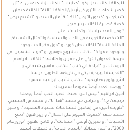
للرحالة الكاتب بدل رفو، “جداريات” للكاتب زياد جيوسي، و “تل
قصر شمامك الأثري في أربيل/الحلقة الثالثة” للكاتبة جيهان
شيركو ، و “كيدون الأرمن” للكاتبة أمان السيد، و “تشييع برص”
قصة قصيرة للكاتب ريبر هبون.
* وفي العدد دراسات وتحليلات، مثل:
“الشخصية الكوردية في الأدب والسياسة والأمثال الشعبية/
الحلقة الثانية” للكاتب جان كورد، و “حول فكر الحب وجود
والوجود معرفة” للكاتب بيشروج جوهري، و “حرب الشهرين: في
جريمة العدوان التركي على عفرين واحتلالها ” للكاتب ابراهيم
اليوسف ، و “قراءة في كتاب” للكاتب ماهين شيخاني، و
“القديسة الإيزيدية بيكي في تاريخها الطويل: دراسة
انثروبولوجية-تاريخية” للكاتب للأديب ابراهيم محمود.
* ويضم العدد أيضاً نصوصاً شعرية لـ:
أفين ابراهيم “ليس البرد فقط، الحب، الحب أيضاً يجعلنا
نرتجف/ ح4″، و فراس حج محمد “هذا أنا”، و محمد نور الحسيني
“تلويحة أخيرة في إيقاعين لمشاغبات سندباد القصيدة”، و منير
محمد خلف “كصوت الغيوم على الجبال”، و ريبر هبون “دمع
الأمنيات”، و شيرين أوسي “احتمالات”، و هادي بهلوي “نوروز عام
2008″، و أنس عبدالله “تأشيرة الحرية”، و كيفهات أسعد