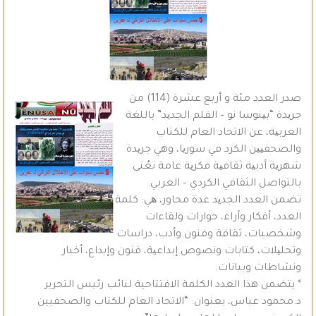
صدر العدد مئة و أربع عشرة (114) من
جریدة “بینوسا نو – القلم الجدید” باللغة
العربیة، عن الاتحاد العام للكتاب
والصحفیین الكرد في سوریا، وهي جریدة
شهریة أدبیة ثقافیة فكریة عامة تعُنى
بالتواصل الثقافي الكردي – العربي.
تضمن العدد الجدید عدة محاور، ھي: كلمة
العدد، أفكار وآراء، حوارات ولقاءات
وشخصيات، ثقافة وفنون وأدب، دراسات
وتحلیلات، كتابات ونصوص إبداعیة، فنون وإبداع، أخبار
ونشاطات وبيانات.
* يتضمن هذا العدد الكلمة الافتتاحية لنائب رئيس التحرير
د.محمود عباس، بعنوان: “الاتحاد العام للكتاب والصحفيين