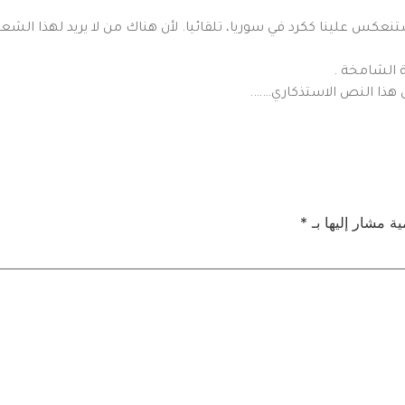
كس علينا ككرد في سوريا، تلقائيا. لأن هناك من لا يريد لهذا الشعب 
ة الشامخة .
ن هذا النص الاستذكاري…….
ية مشار إليها بـ
*