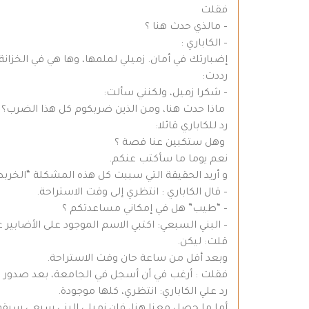
فقلت
– مالذي حدث هنا ؟
– الكاباري :
إضبارتك في أمان. زميلي لملمها، وها هي في الخزانة 
رددت:
– شكرا زميل، ولكنني سألت:
ماذا حدث هنا، ومن الذين ضربكوم كل هذا الضرب؟
رد للكاباري قائلا:
وهل ستكبين عنا قصة ؟
نعم يوما ما سأكتب عنكم.
و أريد الحقيقة التي سببت كل هذه المشكلة “الخربطة
– قال الكاباري : انتظري إلى وقت الاستراحة.
– “طيب” هل في إمكاني مساعدتكم ؟
– البني السبعي: اكتبي الاسم الموجود على الأضابير 
قلت: ليكن.
وبعد أقل من ساعة حان وقت الاستراحة.
فقلت : أرغب في أن أسجل في الجامعة، بعد صدور المر
رد علي الكاباري: انتظري، كلها موجودة.