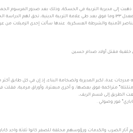
 ذهبت إلى مديرية التربية في الحسكة، وذلك بعد صدور المرسوم الجم
تخرجوا من المعاهد على أساس البكالوريا العلمية بمعدل ١٣٣ وما فوق بعد طي علامة التربية الدينية،
ناصر الأمنية والشرطة العسكرية. عندها سألت إحدى الزميلات من عرب
ى خلفية مقتل أولاد صدام حسين
رجات عدة، لكبر المديرية ولضخامة البناء، إذ إن في كل طابق أكثر من ١٠٠ غر
تلتلة” متراكمة فوق بعضها، و أخرى مبعثرة، وأوراق مرمية، فقلت ف
بعت الطريق إلى قسم الريف،
باري” فور وصولي .
آثار الضرب والكدمات ورؤوسهم محلقة للصفر كانوا ثلاثة واحد كاباري