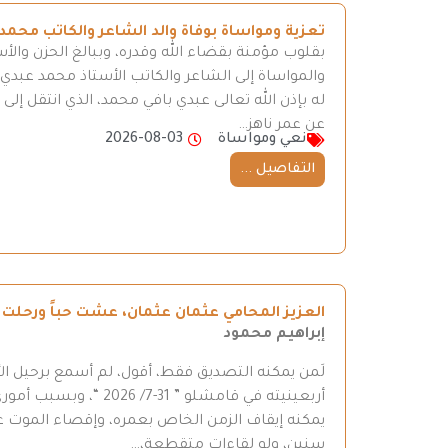
تعزية ومواساة بوفاة والد الشاعر والكاتب محمد
بقلوب مؤمنة بقضاء الله وقدره، وببالغ الحزن والأ
والمواساة إلى الشاعر والكاتب الأستاذ محمد عبدي، 
له بإذن الله تعالى عبدي بافي محمد، الذي انتقل إ
عن عمر ناهز…
نعي ومواساة
2026-08-03
التفاصيل ...
العزيز المحامي عثمان عثمان، عشت حباً ورحلت ح
إبراهيم محمود
لَمن يمكنه التصديق فقط، أقول، لم أسمع برحيل ال
أربعينيته في قامشلو ”
يمكنه إيقاف الزمن الخاص بعمره، وإقصاء الموت عن
سنين، ولو لقاءات متقطعة،…