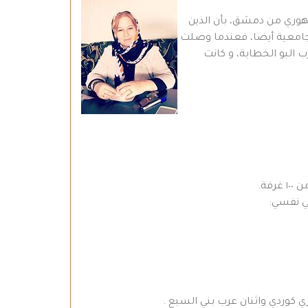
هوري من دمشق، بأن الذين
 تحق لهم الدراسة الجامعية أيضا، فعندما وصلت
 البو الخطابة، و كانت
فة.
ي نفسي:
 كوردي واثنان عرب بني السبع .