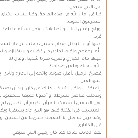
أما ما حصل معنا هنا، فإن زميلي البني سبعي سيقو
قال البني سبعي:
كنا في أمان الله في هذه الغرفة، وكنا نشرب الشاي، إل
المجرمون الخونة.
وراح يرفس الباب والطاولات، ونحن نسأله ما بك؟
فرد:
قتلوا أولاد البطل صدام حسين، فقلنا، مراعاة لشعو
الله يرحمهم ولكنه، تمادى في غضبه واستفزازه، واتجه
حينها قام الكباري وضربه ضربا شديدا، وقال له:
الله يلعنك ويلعن صدامك.
فصرخ الزميل بأعلى صوته، واتجه إلى الخارج ونادى: 
للموظفين:
إنه يكذب، ولكن للأسف، هناك من كان يريد أن يصدق
وتدخلت عناصر الشرطة، و أخذونا جميعا للتحقيق، بع
وفي التحقيق أقسمت بالقرآن الكريم أن الكاباري لم ي
المتسبب في الفتنة كلها هو الذي جاء يستفزنا ويك
وكما ترين لم نقل إلا الحقيقة. فخرجنا من السجن، و
قال الكاباري:
نعم الحادث تماما كما قال زميلي البني سبعي.