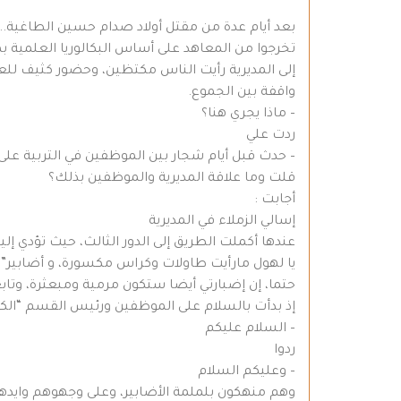
بعد أيام عدة من مقتل أولاد صدام حسين الطاغية..
إلى المديرية رأيت الناس مكتظين، وحضور كثيف للع
واقفة بين الجموع.
– ماذا يجري هنا؟
ردت علي
– حدث قبل أيام شجار بين الموظفين في التربية عل
قلت وما علاقة المديرية والموظفين بذلك؟
أجابت :
إسالي الزملاء في المديرية
عندها أكملت الطريق إلى الدور الثالث، حيث تؤدي إليه مد
يا لهول مارأيت طاولات وكراس مكسورة، و أضابير”م
حتما، إن إضبارتي أيضا ستكون مرمية ومبعثرة، وتا
إذ بدأت بالسلام على الموظفين ورئيس القسم “الكا
– السلام عليكم
ردوا
– وعليكم السلام
وهم منهكون بلملمة الأضابير، وعلى وجهوهم وايدهم 