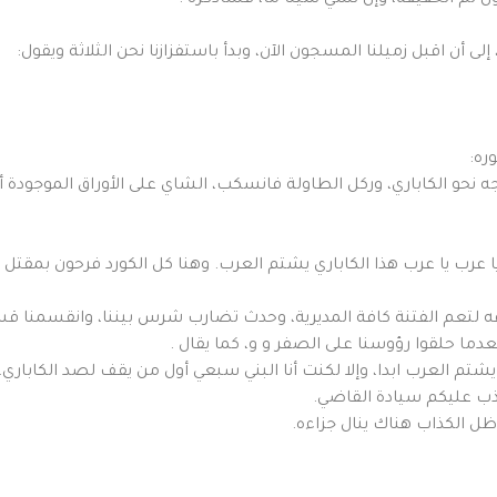
ل لم الحقيقة، وإن نسي شيئا ما، فسأذكره .
ى أن اقبل زميلنا المسجون الآن، وبدأ باستفزازنا نحن الثلاثة ويقول:
ره:
 نحو الكاباري، وركل الطاولة فانسكب، الشاي على الأوراق الموجودة أما
يا عرب يا عرب هذا الكاباري يشتم العرب. وهنا كل الكورد فرحون بمقت
ه لتعم الفتنة كافة المديرية، وحدث تضارب شرس بيننا، وانقسمنا ق
دما حلقوا رؤوسنا على الصفر و و، كما يقال .
شتم العرب ابدا، وإلا لكنت أنا البني سبعي أول من يقف لصد الكاباري.
ذب عليكم سيادة القاضي.
ظل الكذاب هناك ينال جزاءه.