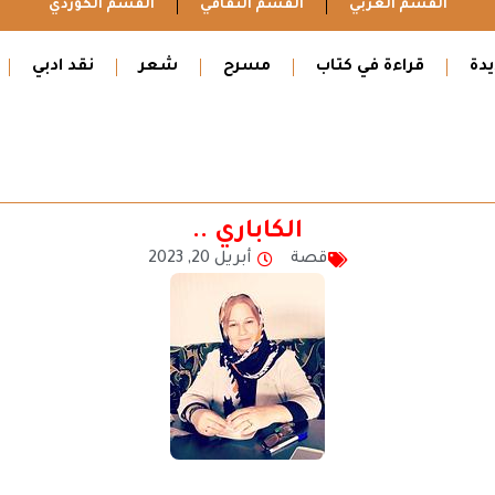
القسم العربي
القسم الثقافي
القسم الكوردي
دة
قراءة في كتاب
مسرح
شعر
نقد ادبي
الكاباري ..
قصة
أبريل 20, 2023