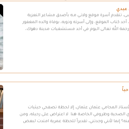
 عبدي
سى، تتقدم أسرة موقع ولاتـي مـه بأصدق مشاعر التعزية
أحد كتاب الموقع، وإلى أسرته وذويه، بوفاة والده المغفور
لى رحمة الله تعالى اليوم في أحد مستشفيات مدينة دهوك،
باً
أستاذ المحامي عثمان عثمان، إلا لحظة تصفحي حيثيات
 31-7/ 2026 “، وبسبب أموري الصحية وظروفي الخاصة هنا. لا اعتراض على رحيله، ومن
ه؟ إنما لأنني وجدتني، تقديراً للحظة عمرية امتدت لبعض