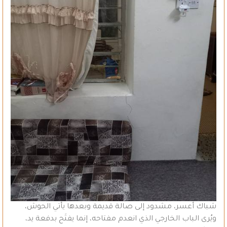
شباك أعسر، مشدود إلى صالة قديمة وبعدها يأتي الحوش،
ويُرى الباب الخارجي الذي انعدم مفتاحه، إنما يفتَح بدفعة يد،