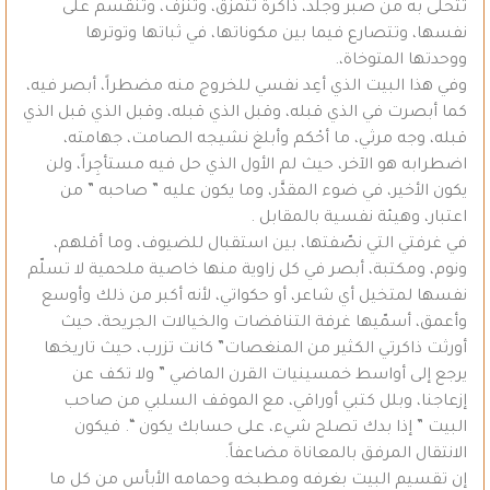
تتحلى به من صبر وجلد، ذاكرة تتمزق، وتنزف، وتنقسم على
نفسها، وتتصارع فيما بين مكوناتها، في ثباتها وتوترها
ووحدتها المتوخاة،.
وفي هذا البيت الذي أعِد نفسي للخروج منه مضطراً، أبصر فيه،
كما أبصرت في الذي قبله، وقبل الذي قبله، وقبل الذي قبل الذي
قبله، وجه مرثي، ما أحْكم وأبلغ نشيجه الصامت، جهامته،
اضطرابه هو الآخر، حيث لم الأول الذي حل فيه مستأجِراً، ولن
يكون الأخير، في ضوء المقدَّر، وما يكون عليه ” صاحبه ” من
اعتبار، وهيئة نفسية بالمقابل .
في غرفتي التي نصّفتها، بين استقبال للضيوف، وما أقلهم،
ونوم، ومكتبة، أبصر في كل زاوية منها خاصية ملحمية لا تسلّم
نفسها لمتخيل أي شاعر، أو حكواتي، لأنه أكبر من ذلك وأوسع
وأعمق، أسمّيها غرفة التناقضات والخيالات الجريحة، حيث
أورثت ذاكرتي الكثير من المنغصات” كانت تزرب، حيث تاريخها
يرجع إلى أواسط خمسينيات القرن الماضي ” ولا تكف عن
إزعاجنا، وبلل كتبي أوراقي، مع الموقف السلبي من صاحب
البيت ” إذا بدك تصلح شيء، على حسابك يكون “. فيكون
الانتقال المرفق بالمعاناة مضاعفاً.
إن تقسيم البيت بغرفه ومطبخه وحمامه الأبأس من كل ما