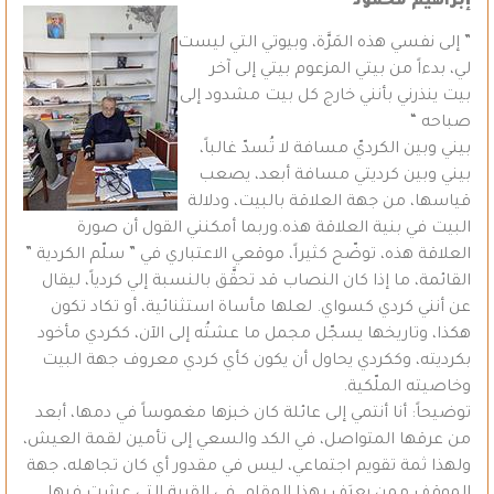
إبراهيم محمود
” إلى نفسي هذه المَرَّة، وبيوتي التي ليست
لي، بدءاً من بيتي المزعوم بيتي إلى آخر
بيت ينذرني بأنني خارج كل بيت مشدود إلى
صباحه “
بيني وبين الكرديّ مسافة لا تُسدّ غالباً،
بيني وبين كرديتي مسافة أبعد، يصعب
قياسها، من جهة العلاقة بالبيت، ودلالة
البيت في بنية العلاقة هذه.وربما أمكنني القول أن صورة
العلاقة هذه، توضّح كثيراً، موقعي الاعتباري في ” سلّم الكردية ”
القائمة، ما إذا كان النصاب قد تحقَّق بالنسبة إلي كردياً، ليقال
عن أنني كردي كسواي. لعلها مأساة استثنائية، أو تكاد تكون
هكذا، وتاريخها يسجّل مجمل ما عشتُه إلى الآن، ككردي مأخود
بكرديته، وككردي يحاول أن يكون كأي كردي معروف جهة البيت
وخاصيته الملّكية.
توضيحاً: أنا أنتمي إلى عائلة كان خبزها مغموساً في دمها، أبعد
من عرقها المتواصل، في الكد والسعي إلى تأمين لقمة العيش،
ولهذا ثمة تقويم اجتماعي، ليس في مقدور أي كان تجاهله، جهة