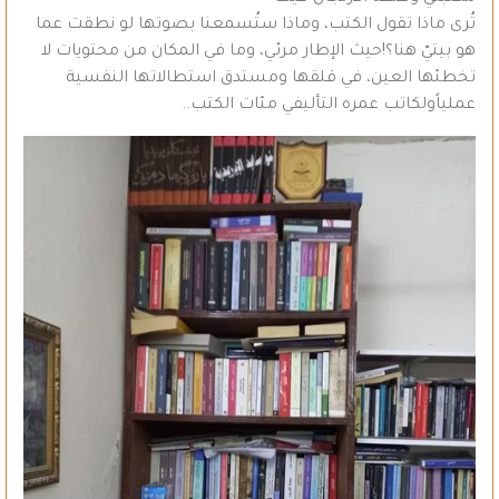
تُرى ماذا تقول الكتب، وماذا ستُسمعنا بصوتها لو نطقت عما
هو بيتيّ هنا؟!حيث الإطار مرئي، وما في المكان من محتويات لا
تخطئها العين، في قلقها ومستدق استطالاتها النفسية
عملياًولكاتب عمره التأليفي مئات الكتب..