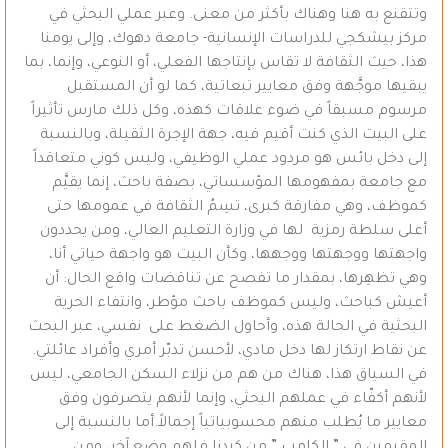
وتتقنع به هنا وهناك بأكثر من معنى. وعبر عملي البحثي في
مركز بيشكجي للدراسات الإنسانية- جامعة دهوك، وإلى يومنا
هذا، حيث الثقافة لا تقاس بإنتاجها الفعلي، أو النوعي، وإنما، بما
يبقيها موجَّهة وفق معايير تبعاتية، كما لو أن المستقبل
مرسوم مسبقاً في ضوء علاقات كهذه، وكل ذلك مارس تأثيراً
على البيت الذي كنت أقيم فيه، جهة الإجرة الثقيلة، وبالنسبة
إلى دخل بائس هو مردود عملي الوظيفي، وليس كوني متعاقداً
مع جامعة بمفهومها المؤسساتي، بصفة باحث، إنما يقيَّم
كموظف، وهي مفارقة كبرى، تسِمُ الثقافة في عمومها حتى
أعلى سلطة رمزية لها في وزارة التعليم العالي، ومن يحددون
واجهتها ووجهتها ووجهها، وكأن البيت هو واجهة حياتي أنا،
وهي تظهِرها، بمقدار ما تفصح عن تناقضات واقع الحال: أن
أعيش كباحث، وليس كموظف باحث مؤطر، وانتفاء الحرية
البحثية في الحالة هذه، وأحاول الضغط على نفسي، عبر البحث
عن نقاط ارتكاز لها دخل مادي، لأحسن تدبّر أمري وأفراد عائلتي.
في السياق هذا، هناك من هم من نزلاء السكن الجامعي، ليس
لأنهم أكفّاء في عملهم البحثي، وإنما لأنهم يتصرفون وفق
معايير ما يُطلب منهم محسوبياتياً إجمالاً.أما بالنسبة إلى