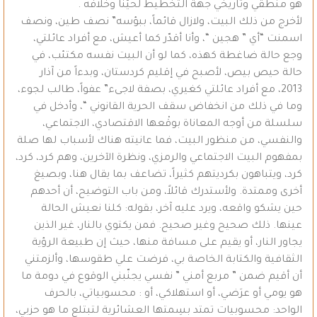
هو منطقي وتاريخي جهة التخطيط لحيّنا وخلافه .
لأخرج من ذلك البيت، ولازال قائماً، ببؤسه” نصف طين، ونصف
اسمنت “أي ” هجين “، وأنا أقدّر كما أعيش، مع أفراد عائلتي،
وجع حالة ضاغطة كهذه، كما لو أن البيت نفسه مكتئب، في
حالة حيص بيص، لأصبح في إقليم كردستان، وبدءاً من آذار
2013، مع أفراد عائلتي كغيري، بصفة لاجىء” عفواً، طالب لجوء،
وما في ذلك من انخفاض سقف الحرية القانوني “، وأدخل في
سلسلة من أوجه المعاناة بوقْعها الاقتصادي، الاجتماعي،
والنفسي، من منظور البيت، فما عانيته هناك لأسباب لها صلة
بمفهوم البيت الاجتماعي والرمزي، ونظرة الآخرين، وهم كرد، كرد،
كرد، ويتباهون بكرديتهم كثيراً، تضاعف بما يقال هنا، وبصيغ
أخرى وممتدة. ولأستدرك قائلاً، ومن باب التوضيح، أن أحدهم
حين يشكو واقعه، ويرد عليه آخر، بقوله: كلنا نعيش الحالة
عينها. ذلك صحيح وغير صحيح. فمن يكتوي بالنار، غير الذين
يجاور النار، أو يقيم على مسافة منها، حيث إن طبيعة الرؤية
الثقافية والكتابة الخاصة بي، فرضت علي طقوسها، وألزمتني
أن أقيم ضمن ” مربع أمني ” نفسي يجنّبني الوقوع في دومة ما
هو يومي أو عرَضي، أو استهلاكي، أو : محسوبياتي، بالحرف
الواحد: محسوبيات تمتد بسِمتها العشائرية لتبتلع ما هو حزبي،