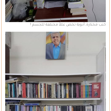
كتب مختارة، أدوية تخص عللاً مختلفة للجسم !