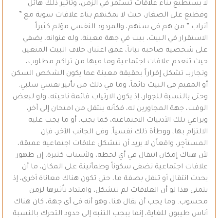
لا يستطيع بناء علاقات تستمر في الزمن، وتأثير ذلك هائل
وفظيع على الصغار، حيث لا يمكنهم بناء علاقات سوية مع ”
أتراب ” من هم في سنهم، والمردود النفسي مؤلم كثيراً.
الاستقرار في البيت، بيت في جهة معينة، وله عنوانه، يضفي
على شخصية صاحبه ثباتاً، عمق اعتبار، خلاف البيت المتغير،
حيث تنعدم علاقات اجتماعية وما فيها من تراكم مطلوب،
وتجاربـ، تشكل إقراراً بحقيقة معينة عما يكون الشخص السكن
أو المقيم في البيت دائماً، وما في ذلك من تأثير نفسي سلبي.
وحتى بالنسبة للجوار، إذ يكون الارتياب قائمة ناحيته، ولو لبعض
الوقت، جهة المجاورين له، فكأنه ينتقل من امتحان إلى آخر،
ويراعي تلك الأدبيات الاجتماعية، كما يجب، أو ما يجب عليه
الالتزام بها، ووطأة ذلك نفسياً. وفي الجانب الآخر، فإن
المستأجِر، واقعاًن لا يريد أن تتشكل علاقات اجتماعية عميقة،
لأن هناك إمكان انتقال في أي لحظة، ولأسباب كثيرة. إن ظهور
علاقات اجتماعية تضفي سكوناً وطمأنينة على المكان، ما أن
يحدث انتقال أو تنقل بصفة ما، حتى تكون هناك معاناة أخرى، إذ
يتمنى هذا لو أن العلاقات لم تتشكل، وامتداد تاُثيرها لزمن
محسوب. وما يجب أن يقال هنا، وهو أنه في أي جهة، كان هناك
أناس طيبون للغاية، إنما يبجب التنبه إلى حدود التحرك بالنسبة