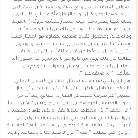
الموقف ممن يعرَف بهذا المقام. في القرية التي عشت فيها
طفولتي المتصدعة على وقْع البيت وموقعه. كان البيت الذي
بنيناه بجهدنا، ومن قبل الوالد الراحل منَّة علينا، إذ كان الذي لا
يملك شيئاً يعتبر تابعاً، حيث المختار يسمّيه قرويّه: ) بالكردية:
قرويّنا Gundiyê me ye )، وما في ذلك من اعتباره ملحقاً به،
وكأنه عالة، ومجهول تضاء صفحته بمعلوم هو المختار حسباً
ونسباً، كما يبدو. وحين انتقلنا إلى المدينة : قامشلو، وتحول
بيتنا إلى أطلال، ليحفَظ من قبل عائلة أنسبائي في القرية،
لطالما كان ذلك يزعج من كانوا جيراناً مباشرين لنا، بدعوى: أننا
انتقلنا إلى المدينة، فكيف لهم أن يرجعوا ثانية؟ وهم من
الملّاكين ” أي ضيقة عين “.
وفي الحي الذي سكناه، لم يسجّل البيت في السجل العقاري،
لتلاحقه المشاكل، وليكون بيتي أنا ” بيتي الشخصي ” إن جاز
التعبير، أكثر تعرضاً للمشاكل العقارية الطابع، رغم أنه من
البيوت القديمة والمرخصة في الحي ” حي كورنيش ” وكان سابقاً
” حي المطار”، لأن مخطط البلدية تغيَّر، والذين ظهروا متنفذين،
أجروا تحويلات في مخطط الحي، جرّاء محسوبيات، ولم أكن
قادراً على متابعة معاملة كهذه، وإلى يومنا هذا لأنها” المعاملة
“، والآن أكثر، تتطلب ” لغة ” أخرى لا صلة لها لا بالثقافة، ولا بما