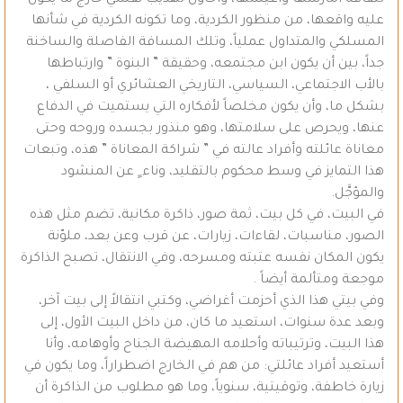
لثقافة أمارسها وأعيشها، وأحاول تهذيب نفسي خارج ما يكون
عليه واقعها، من منظور الكردية، وما تكونه الكردية في شأنها
المسلكي والمتداول عملياً، وتلك المسافة الفاصلة والساخنة
جداً، بين أن يكون ابن مجتمعه، وحقيقة ” البنوة ” وارتباطها
بالأب الاجتماعي، السياسي، التاريخي العشائري أو السلفي ،
بشكل ما، وأن يكون مخلصاً لأفكاره التي يستميت في الدفاع
عنها، ويحرص على سلامتها، وهو منذور بجسده وروحه وحتى
معاناة عائلته وأفراد عالته في ” شراكة المعاناة ” هذه، وتبعات
هذا التمايز في وسط محكوم بالتقليد، وناء ٍ عن المنشود
والمؤجَّل.
في البيت، في كل بيت، ثمة صور، ذاكرة مكانية، تضم مثل هذه
الصور، مناسبات، لقاءات، زيارات، عن قرب وعن بعد، ملوّنة
يكون المكان نفسه عتبته ومسرحه، وفي الانتقال، تصبح الذاكرة
موجعة ومتألمة أيضاً .
وفي بيتي هذا الذي أحزمت أغراضي، وكتبي انتقالاً إلى بيت آخر،
وبعد عدة سنوات، استعيد ما كان، من داخل البيت الأول، إلى
هذا البيت، وترتيباته وأحلامه المهيضة الجناح وأوهامه، وأنا
أستعيد أفراد عائلتي: من هم في الخارج اضطراراً، وما يكون في
زيارة خاطفة، وتوقيتية، سنوياً، وما هو مطلوب من الذاكرة أن