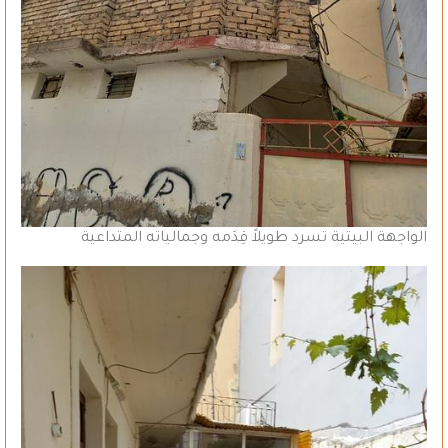
الواجهة البيتية تسرد طويلاً قِدَمه وجمالياته المتداعية