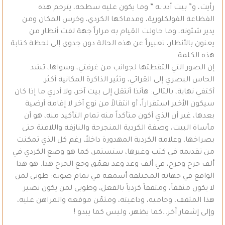
رأيت، و” بيت أدبـ:ـه ” وما يكون عليه سطحه، يترجم هذه
الفظاعة الفولكلورية، ومدماكها الكردي، وخرس المكان ومن
يدير شئونه، وما حاولت القيام به مراراً جهة لفت أنظار من
يعنون بالأنظار، تعبيراً عن هذه الحالة دون جدوى إلى لحظة كتابة
هذه الكلمة .
إن الصور التي التقطتها لجوانب من غرفتي، وسواها، تشد
الحاس البصري إلى القرائي، وتثير الذاكرة المكانية أكثر.
أكتفي نهاية، بالتالي: هأنذا أنتقل إلى بيت آخر، ولا أدري ما إذا كان
سيكون الأخير استقراراً، أو انتقالاً من نوع آخر لا إقامة أرضية
بعدها، غير أن الذي أكون متأكداً منه تمام التأكيد منه، هو أن
مأساة البيت، وصفة الكردية المنجرحة والنازفة واللافتة حتى
بصراخها، وعلامة الكردية المهدورة داخلاً، رغم كل الذي تمكنت
من تقديمه في كتب وغيرها، ستستمر، كما هو وضع الكردي في
ألف جرح وجرح، في ألف وعد وعد يعمّق وجع الجرح هذا. هو هذا
الواقع في جهاته المختلفة أسمعه في تمام صوته: طوبى لمن
لا يكون مثقفاً، ومثقفاً كردياً بالفعل، وطوبى لمن يكون نصير
هذا المثقف، وحاميه، وداعيته، ومثمّن موقعه والمراهن عليه،
وإلى إشعار آخر…كما يظهر، وليس كما يبدو !