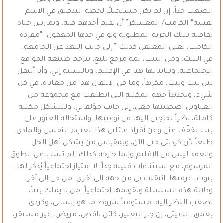
المقيمين في ” الكامب ” من كردنا فلهم وضع آخر، ومن
الصعب جداً، إن لم يكن مستحيلاً، لحظة التدقيق في الاسم
نفسه” الكامب/ المعسكر” أن يقيم أحدهم فيه، ويمارس حياة
ثقافية بتلك الحرية المطلوبة ولو في حدها المعقول. “مفردة
الكامب، تعني المعتقل كذلك ” إلى جانب البعد عن الجامعة.
في البيت، ومن البيت، ثمة مرجع بليغ، يترجم طبيعة المواقع
الاجتماعية، وتبايناتها هنا في الإقليم، وبالنسبة إلي، وأنا أتنقل
بين بيت وبيت، مكرهاً، وما في الانتقال هذا من معاناة، في كل
شيء، وتحديداً جهة المكتبة التي انطلقت مع مجموعة من
العناوين اصطبتها معي، إلى جانب مؤلفاتي، ولتتشكل مكتبة
كاملة، نظراً لحاجتي إليها في نوعيتها، واستحالة العثور على
بيت يخفّف عني وعن أفراد عائلتي هذا العبء النفسي والمادي،
طبعاً لأن كرديتي حتى الآن، وبمقياس من يشكل أهل الحل
والعقد ليس في الإقليم وإنما خارجه كذلك، لم تشب عن الطوق
المرسوم، مع استثناءات قليلة جداً، لا امتياز اجتماعياً يُذكَر لها .
بيوت، عرفتها، انتقلت بي من جهة إلى أخرى، من حي إلى آخر،
ودلالة هذه السلسلة وتقويمها اجتماعياً: من لا يملك بيتاً،
يصعب النظر إليه، مستوفياً شروط ما هو إنساني، وكردي
بعمق. اللابيتي، إن جاز التعبير، كائن ناقص، مريض، غير مستقر،