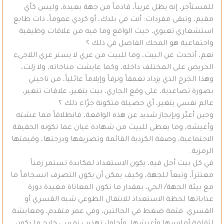
للمستأجر، إنه يظل غريباً، قادماً من جهة بعيدة، وليس كأي
مقيم، وتبقى مفردات: أنت في بلدك، أو كردي عموماً، ذات طابع
استشعاري تعبوي، حيث الواقع وما فيه من علاقات وظيفية
واجتماعية هو المحك الفاصل في ذلك ؟
نعم، أتحدث عن البيت، وما للبيت من عري لا يستر عري اللاجىء
الحريص على المختلف داخله، وكما عايشت مناخاته، ولا زلت،
وهذا الجرح الذي يزداد تعمقاً ونزفاً وإيلاماً عائلياً، من ناحيتي
بصورة تصاعدية، على وقع الجاري، بيت يتغير، علاقات تتغير،
عالم نفسي يتغير، أي حصيلة متكونة جرّاء ذلك ؟
وحين أعبّر وبإيجاز شديد عن هذه الواقعة، فانطلاقاً مما عشته
وأعيشه، وما يعطى للبيت من شهادة عيان عما تكونه الحقيقة
الاجتماعية، وصفة الكردية القائمة وتصريفها ودرجتها، وقيمتها
الرمزية.
في كل بيت أحل فيه، يكون الاستعداد لمكابدة تستمر زمناً
معتبَراً، وتبعاً للجهة، وكيف يمكن أن يكون التصرف انسجاماً ما
مع بيئة الجهة/ الحي، بمقدار ما تكون المعاناة معيدة دورة
عذاباتها لحظة الاستعداد للانتقال الطوعي شبه القسري أو
القسري. فثمة ضغط في الحالتين، وفي عمر متقدم، ومعايشة