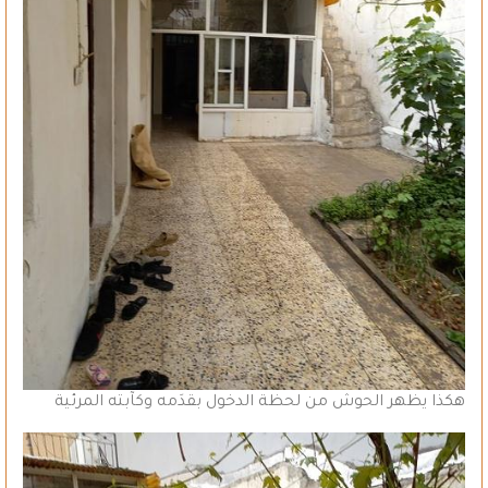
هكذا يظهر الحوش من لحظة الدخول بقدَمه وكآبته المرئية