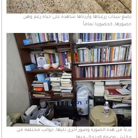
بضع نبيتات زرعناها وأردناها شاهدة على حياة رغم وهن
حضورها، كحضورنا تماماً
بدءاً من هذه الصورة وصور أخرى تليها، جوانب مختلفة من
مكتبتي وصفة الارتجال فيها