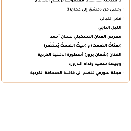
· يا شيخنا………………يا معشوقنا ((شيخ الحرية))
· رحلتي من دمشق إلى عمان(1)
· قمر الليالي
· الليل الداجي
· معرض الفنان التشكيلي لقمان أحمد
· (نفثاتُ الصّمت) و (حيثُ الصّمتُ يُحتَضَر)
· الفنان (شفان برور) أسطورة الأغنية الكردية
· وجيهة سعيد ونداء اللازورد
· مجلة سورمي تنضم الى قافلة الصحافة الكردية