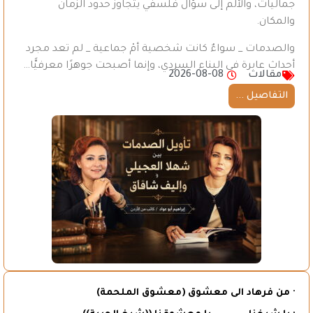
جماليات، والألم إلى سؤال فلسفي يتجاوز حدود الزمان
والمكان.
والصدمات _ سواءٌ كانت شخصية أمْ جماعية _ لم تعد مجرد
أحداث عابرة في البناء السردي، وإنما أصبحت جوهرًا معرفيًّا…
مقالات
2026-08-08
التفاصيل ...
· من فرهاد الى معشوق (معشوق الملحمة)