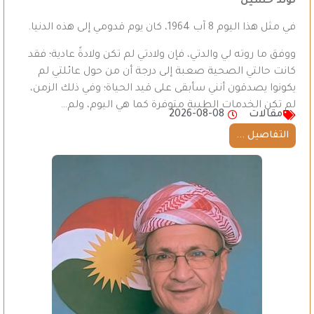
لوند حسين*
في مثل هذا اليوم 8 آب 1964، كان يوم قدومي إلى هذه الدنيا.
ووفق ما روته لي والدتي، فإن ولادتي لم تكن ولادةً عادية؛ فقد
كانت حالتي الصحية صعبة إلى درجة أن من حول عائلتي لم
يكونوا يصدقون أنني سأبقى على قيد الحياة؛ وفي ذلك الزمن،
لم تكن الخدمات الطبية متوفرة كما هي اليوم، ولم…
مقالات
2026-08-08
التفاصيل ...