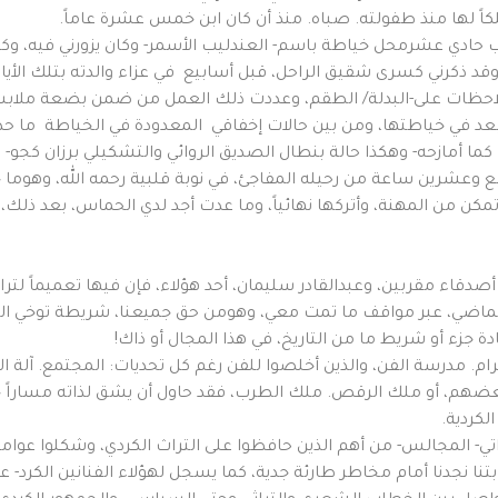
كاً لها منذ طفولته. صباه. منذ أن كان ابن خمس عشرة عاماً.
 حادي عشرمحل خياطة باسم- العندليب الأسمر- وكان يزورني فيه، و
- وقد ذكرني كسرى شقيق الراحل، قبل أسابيع في عزاء والدته بتلك الأ
 ملاحظات على-البدلة/ الطقم، وعددت ذلك العمل من ضمن بضعة ملاب
د في خياطتها، ومن بين حالات إخفاقي المعدودة في الخياطة ما حدث
ما أمازحه- وهكذا حالة بنطال الصديق الروائي والتشكيلي برزان كج
ربع وعشرين ساعة من رحيله المفاجئ، في نوبة قلبية رحمه الله، وهوما 
تمكن من المهنة، وأتركها نهائياً، وما عدت أجد لدي الحماس، بعد ذلك
أصدقاء مقربين، وعبدالقادر سليمان، أحد هؤلاء، فإن فيها تعميماً ل
 الماضي، عبر مواقف ما تمت معي، وهومن حق جميعنا، شريطة توخي ال
دة جزء أو شريط ما من التاريخ، في هذا المجال أو ذاك!
رام. مدرسة الفن، والذين أخلصوا للفن رغم كل تحديات: المجتمع. آلة ا
هم، أو ملك الرقص. ملك الطرب، فقد حاول أن يشق لذاته مساراً خاصاً
لكردية.
اتي- المجالس- من أهم الذين حافظوا على التراث الكردي، وشكلوا عوام
 بتنا نجدنا أمام مخاطر طارئة جدية، كما يسجل لهؤلاء الفنانين الكرد