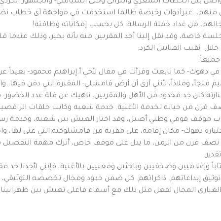
تواصل بين الخطاب الشعري والتراثي وحتى السياسي- والجمهور الكردي ا
يل منهم، عبرأدوات رخيصة طالما استخدمت في مواجهة أي خطاب نضال
الهم، من عداد حملة الرسالة: كل بحسب إمكاناته وطاقته!
لسة خاصة، وقد نقل إلينا أحد المقربين منه بأنه بخير، وذلك عندما ق
 خلال نقيب الفنانين الكرد:
ميعاً.
يل في دهوك- كما تابعت وقرأت في مقال لأخي أ.إبراهيم محمود- بعيداً
قليم ملجأ، وملاذاً، لأنني أرى أن أرض قامشلي- المقبرة التي دفن فيها: 
نازته كان جد محدود من الأهل والمقربين، ناهيك عن قلة عدد الحضور
نصف قرن من حياته لخدمة الأغنية. خدمة شعبه وكانت حلقات الراقصين
ب موقف قومي وطني أصيل، وقد اختار العيش بين شعبه، وخدمة رسالت
تياره دهوك- مكان إقامة، على مقربة من قامشلوكته التي غنى لها، واح
ولها نصف قرن من الزمن، ما يدل على موقف خاص، أترك مهمة التفصيل ف
قدير.
 كتاباً وإعلاميين وصحفيين وباحثين ومعنيين بالأغنية، فإنني لأجدنا جد 
م. توثيق إبداعاتهم. ذاكراتهم. كل ضمن حدود ومجال تخصصه التوثيقي،
 الغيارى المجال لفعل مثل ذلك مع أسماء فاعلى تعيش بين ظهرانينا.