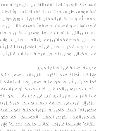
فيها ذلك الود، وتلك الثقة بالنفس التي عرفته ممتل
ثمة موقف طريف حدث بيننا، فقد افتتحت وأنا طالب
رحمه الله- والد الفنان الممثل الكردي السوري جوان
فأهديتها له، و فصلت له طقماً: كهدية، كانت لي
الملابس التي اشتغلت عليها، وصدرت أتفنن فيما بع
يطالبني بقطعة قماش رغم ارتدائه البنطال سنوات ك
ألمانيا- واستذكر البنطال في آخر تواصل بيننا قبل أ
عيد رمضاني- وكان ذلك في مرحلة البدايات- قبل أن أ
مدرسة أصيلة في الغناء الكردي:
وإذا كنت أطلق هذه الذكريات التي بقيت ضمن دائرة 
كما هو رأيي- أن يطلعوا عليه، ضمن إطار استعادة
التجارب و دروس الحياة، إن كانت جديرة، أو عبراستعا
عبدالقادر سليمان، الذي تربى في مدرسة- آل رمو- الك
البزق إلى أن سمي بخليفة- سعيد يوسف- من قبل بعض
ويكون له أرشيف خاص به، يثري المكتبة الموسيقية ا
لقد كان الفنان الكردي- المغني- الموسيقي- كما حكو
التقانة” ولاسيما في زمن تقانات مابعد الحداثة” وإن