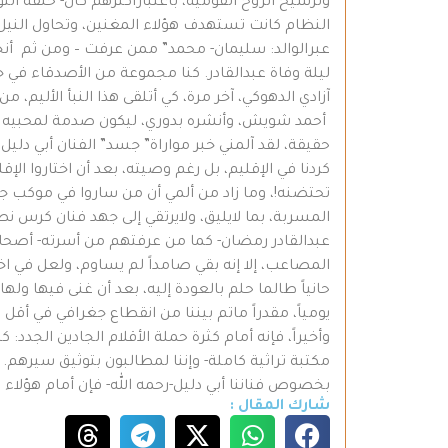
وترسيخ الروح القومية، باعتبارأكثرهم كان- حلقة ال
النظام كانت تستهدف هؤلاء المغنين، وتحاول الن
عبرالوالد: سليمان- محمد” ممن عرفت – ومن ثم أنج
ليلة وفاة عبدالقادر. كنا مجموعة من الأصدقاء في ج
آزادي الدهوكي، آخر مرة، كي أتلقى هذا النبأ الأليم، من
أحمد شويش، وأنشره بدوري، ليكون صدمة لمحبيه ج
حقيقة، لقد آلمني خبر مواراة” جسد” الفنان أبي دل
كردنا في الإقليم، بل رغم وصيته، بعد أن اختاروا الإ
تحتضنه!، وما زاد من ألمي أن من ساروا في موكب ج
المسربة، بما لايليق، ولايرتقي إلى جهد فنان كرس 
عبدالقادر رمضان- كما من عرفتهم من أسرته- أصحا
المصاعب، إلا إنه بقي صامداً لم يساوم، ولعل في اخ
حانياً طالما حلم بالعودة إليه، بعد أن غنى فيها 
يومياً، مقدراً ماتم بيننا من انقطاع جغرافي في أقل ت
وأخيراً، فإنه أمام كثرة حملة الأقلام الجادين الجدد:
مكتبة تراثية كاملة- وإننا لمطالبون بتوثيق سيره
بخصوص فناننا أبي دليل-رحمه الله- فإن أمام هؤلاء
شارك المقال :