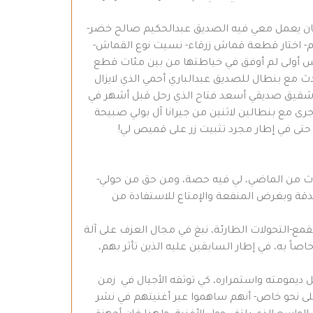
كان يعمل معي فيه الصديق عبدالحكيم صالح خضر-
يام- اختار قطعة قماش زرقاء- نسيت نوع القماش-
س أولى لم أوفق في خياطتها من بين مئات قطع
 مع بنطال للصديق عبدالباري أحمي الذي لايزال
و- شقيق صديقي أسعد فتاح الذي رحل قبل أشهر في
جرى مع بنطالين لاثنين من جيرانا آل بولي صبيحة
، حتى في إطار مجرد تثبيت زر على قميص لي!
تراث من الماضي، لي فيه حصة، ومن حق من حولي-
دقة وبغرض المنفعة والإمتاع للاستفادة من
لقمع-التحولات الطارئة، نبغ في مجال العزف على آلة
 به، في إطار السابقين عليه الذين تأثر بهم،
ل ديمومته واستمراره، كي توثقه الأجيال في زمن
- على نحو خاص- أنهم ساهموا عبر أغنيتهم في نشر