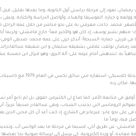
 رمضان، تعود إلى مرحلة دراستي أول الثانوية، وما بعدها بقليل، قبل
ولعه و خياره: الموسيقا والغناء، وأواصل الدراسة والكتابة، ويبقى ب
صغر: محمد. جاءت معرفتي به على نحو مباشر من خلال عمه الراحل مح
منهم بشير يوسف، إذ كان هو والأخير معاً- خارج قامشلي- ولربما أي
ثيرة في قريتي: حمارة- السيحةأ- أتذكر حزني على عمه محمد- صديقي الوفي
حمد رمضان توثقت علاقتي بشقيقه سليمان و ابن شقيقه عبدالقادرالذي كا
ا متباهياً به، لنندهش أمام عزفه على- آلة البزق- وهو لايزال ابن خمسة عش
تلك الأغنية التي غناها، وسجلناه
ا، فكان رده:
أوفق في متابعة الأمر، كما ضاع لي الكثيرمن حقوق، بل لم تابع أمر 
والم الرومانس التي تجتذب الشباب، وبقي عبدالقادر صديقاً عزيزاً، أنى
ي على نحو عابر- غيرعابر-في الشارع، إذ كنت أعد أن كل محبي الذين يعي
 فيه، يوماً ما.
- قامشلي- عن طريق أخي، لاسيما في مرحلة ما بعد الواتس آب، وتحديداً:
يدة، أو وردة إلكترونية، كي يرسل إلي لرسالة صوتية نجا بعضها من الح