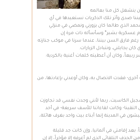
 أن ينشغل كل منا بعالمه
يننا صدى وأثر تلك الذكريات نستعيدها في أي
مد الذي طالما كان يزورني ونمضي في منزلي
ام عسكرية بشير” وسأسأله ذات مرة إن
- رغم فارق السن بيننا، عندما سرنا في موكب جنازته
ن يجايلني، ونتبادل الزيارات.
ر ربيعاً، وكان أن أعطيته كلمات أغنية بالكردية:
ا على كاسيت مسجلة كلاسيكي- استعاره مني سائق تكسي في العام 1979 مع كاسيتات أخرى- فقدت الاتصال به، وكان أوعدني بإعادتها، من
تسجيل الكاسيت، ربما لأنني وجدت نفسي قد تجاوزت
 التقينا- وكانت لقاءاتنا للأسف سريعة- في أحد
شون في المدينة إنما أبناء بيت واحد بغرف هائلة،
 بعد إقامتي في ألمانيا، وإن كانت جد قليلة
ذف التلقائي الذي لم أعرفه إلا مؤخراً، إلا إن