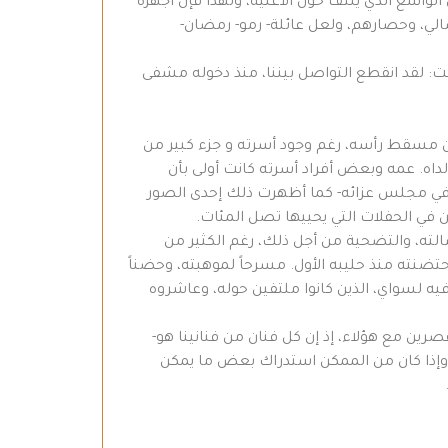
لواسع الذي يلتف حول الأغنية، ولهذا فإن أجهزة
ي، وحصارهم، ولعل عائلة- رمو- رمضان-
لت: لقد انقطع التواصل بيننا، منذ دخوله مشفى
 عن مسقط رأسه، رغم وجود أسرته و جزء كبير من
والداه. عمه وبعض أفراد أسرته كانت أولى بأن
- في مجلس عزائه- كما أظهرت ذلك إحدى الصور
 في الحفلات التي يحييها تصل المئات.
ه، والتضحية من أجل ذلك، رغم الكثير من
تضنته منذ حليبه الأول. مسرحاً لموهبته، وحضناً
يه لسواي، الذين كانوا ملتفين حوله، وعاشروه
مقصرين مع هؤلاء، إذ إن كل فنان من فنانينا هو-
 وإذا كان من الممكن استدراك بعض ما يمكن