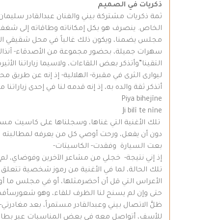
ذكريات في الصميم
ثمة ذكريات مشتركة بيني والفنان عبدالقادر سليمان-
الخاص. ينصرف هو بكل إمكاناته وطاقاته إلى شغفه و
مجلس يضمنا، ويكون ذلك غالباً في محل شقيقي الأ
سهرات جميلة، بحضور مجموعة من الأصدقاء- آنذاك- 
التقينا”وأتذكر بعض اللقاءات، ولاسيما زياراتنا الأ
ليوارى الثرى في مقبرة- الهلالية- إذ إنه عن طريق م
أتذكر ثقة والده به، إذ إنه قدمه لنا في إحدى زياراتن
Piya bihejîne
Ji bilî te nîne
دون أن يفعل، ورحت أوصي كل من يعرفه لمطالبته به
بعت السيارة وفقدت- الكاسيتات-
إذ إني نتيجة- خجلي من مشاعر الآخرين وفوضاي، لم 
تلك الحالة، لما في الأغنية من رموز شخصية تتعلق بع
الأعراس التي قل أن أحضرمثلها، أو في مجلس ما أو ف
حتى وإن لم يسنح لنا الظرف للقاء، وهو شعورسأفصل
ظلَّ الاتصال بيني وعبدالقادر مستمراً، بعد مغادرتي
للأسف، أتواصل معه في بعض المناسبات عبر بطاقة معا