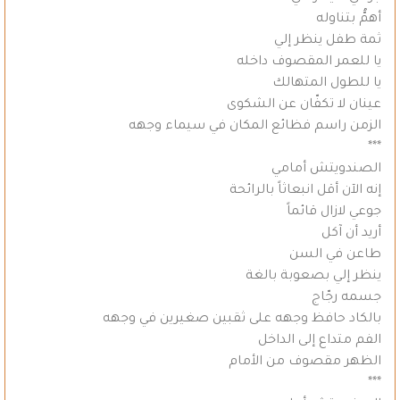
أهمُّ بتناوله
ثمة طفل ينظر إلي
يا للعمر المقصوف داخله
يا للطول المتهالك
عينان لا تكفّان عن الشكوى
الزمن راسم فظائع المكان في سيماء وجهه
***
الصندويتش أمامي
إنه الآن أقل انبعاثاً بالرائحة
جوعي لازال قائماً
أريد أن آكل
طاعن في السن
ينظر إلي بصعوبة بالغة
جسمه رجّاج
بالكاد حافظ وجهه على ثقبين صغيرين في وجهه
الفم متداع إلى الداخل
الظهر مقصوف من الأمام
***