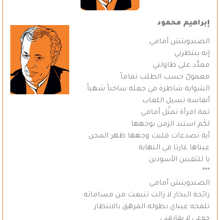
إبراهيم محمود
الصندويتش أمامي
إنه ينتظرني
ممدَّد على طاولتي
معمولٌ حسب الطلب تماماً
الشواية شاطرة في جعله ساخناً شهياً
أنفاسه تسيل اللعاب
ثمة امرأة تمثُل أمامي
لكَم استبد الزمن بوجهها
أية تصدعات قلبت وجهها ظهر المجن
عيناها غارتا في النهاية
يا للثقبين الأسودين
***
الصندويتش أمامي
رائحة البخار لا زالت تنبعث من مساماته
تلمحه عيناي بطوله المرهَق بالانتظار
جوعي لا يفارقني