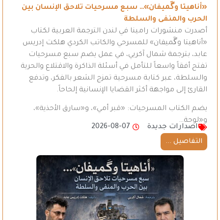
«أناهيتا وگَميفان»… سبع مسرحيات تلاحق الإنسان بين
الحرب والمنفى والسلطة
أصدرت منشورات رامينا في لندن الترجمة العربية لكتاب
«أناهيتا وگَميفان» للمسرحي والكاتب الكردي هلكت إدريس
عابد، بترجمة شمال آكريي، في عمل يضم سبع مسرحيات
تفتح أفقاً واسعاً للتأمل في أسئلة الذاكرة والاقتلاع والحرية
والسلطة، عبر كتابة مسرحية تمزج الشعر بالفكر، وتدفع
القارئ إلى مواجهة أكثر القضايا الإنسانية إلحاحاً.
يضم الكتاب المسرحيات: «قبر أمي»، و«سارق الأحذية»،
و«لوحة…
اصدارات جديدة
2026-08-07
التفاصيل ...