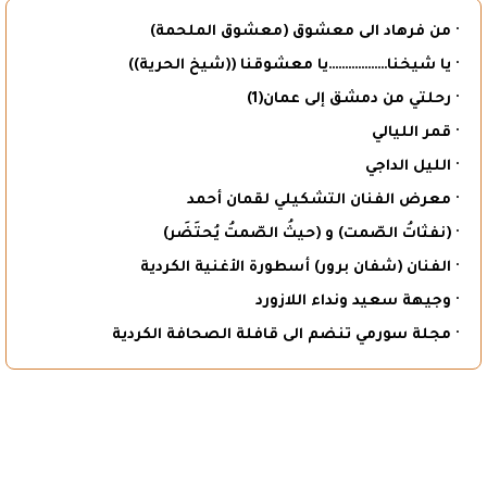
· من فرهاد الى معشوق (معشوق الملحمة)
· يا شيخنا………………يا معشوقنا ((شيخ الحرية))
· رحلتي من دمشق إلى عمان(1)
· قمر الليالي
· الليل الداجي
· معرض الفنان التشكيلي لقمان أحمد
· (نفثاتُ الصّمت) و (حيثُ الصّمتُ يُحتَضَر)
· الفنان (شفان برور) أسطورة الأغنية الكردية
· وجيهة سعيد ونداء اللازورد
· مجلة سورمي تنضم الى قافلة الصحافة الكردية