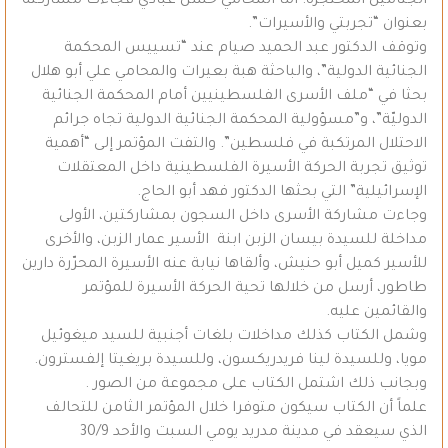
الجثامين المحتجزة. أما المحامي حسن عبادي فجاءت مشاركته
بعنوان “تجربتي والأسيرات”.
وتوقف الدكتور عبد الحميد صيام عند “تسييس المحكمة
الجنائية الدولية”، والباحثة هبة بعيرات والمحامي علي أبو هلال
بحثا في “ملف الأسرى الفلسطينيين أمام المحكمة الجنائية
الدوليّة”، و”مسؤولية المحكمة الجنائية الدولية تجاه جرائم
الاحتلال المرتكبة في فلسطين”. والتفت المؤتمر إلى “أهمية
توثيق تجربة الحركة الأسيرة الفلسطينية داخل المعتقلات
الإسرائيلية” التي بحثها الدكتور فهد أبو الحاج.
وجاءت مشاركة الأسرى داخل السجون بمشاركتين، الأولى
مداخلة للسيدة بيسان الزبن ابنة الأسير عمار الزبن، والأخرى
للأسير كميل أبو حنيش، وألقاها نيابة عنه الأسيرة المحرّرة دارين
طاطور، أرسل من خلالها تحية الحركة الأسيرة للمؤتمر
والقائمين عليه.
وشمل الكتاب كذلك مداخلات بلغات أجنبية للسيد ميغوئيل
مويا، وللسيدة لينا فريدريكسون، وللسيدة بريغيتا إلفسترون.
وبجانب ذلك اشتمل الكتاب على مجموعة من الصور .
علماً أن الكتاب سيكون متوفرا خلال المؤتمر الثامن للتحالف
الذي سيعقد في مدينة مدريد يومي السبت والأحد 30/9