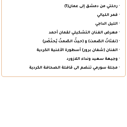
· رحلتي من دمشق إلى عمان(1)
· قمر الليالي
· الليل الداجي
· معرض الفنان التشكيلي لقمان أحمد
· (نفثاتُ الصّمت) و (حيثُ الصّمتُ يُحتَضَر)
· الفنان (شفان برور) أسطورة الأغنية الكردية
· وجيهة سعيد ونداء اللازورد
· مجلة سورمي تنضم الى قافلة الصحافة الكردية