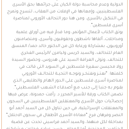
الدولية وعدم محاسبة دولة الكيان على جرائمها بحق الأسرى
الفلسطينيين، وإمعانها في الإفلات من العقاب، لتسرح وتمرح
في التنكيل بالأسرى. ومن هنا دور التحالف الأوروبي لمناصرة
أسرى فلسطين”.
يوثق الكتاب لأعمال المؤتمر، وما قدمّ فيه من أوراق علمية
ومداخلات، ألقاها ناشطون وحقوقيون وأسرى، ومتضامنون
أوروبيون، بمشاركة ورعاية كل من الدكتور خالد حمد/ المنسق
العام للتحالف، والسيد كريس وليامزن /الرئيس الفخري
للتحالف، وتولى العرافة السيد علي هدروس، وحضور السيدة
رولا محيسن سفيرة فلسطين في السويد التي قالت في
كلمتها: “نعتــز ونفتخــر ونوجــه التحيــة للتحالــف الأوروبي
لمناصرة أسـرى فلسـطين علـى الـدور الهـام والطليعـي الـذي
يقـوم بـه جنبـا إلـى جنـب مـع أصدقـاء الشـعب الفلسـطيني”.
تضمن الكتاب ورقة للأسير المحرر د. رأفت حمدونة، عرض فيها
إحصائيات حول الأسرى والمعتقلين الفلسطينيين في السجون
والمعتقلات الإسرائيلية، في حين تناول كل من السيد أحمد أبو
النصر وفرهان فرح “معاناة الأسرى الأطفال في سجون الاحتلال”
بمداخلة لكل منهما، والسيد أحمد فراسيني تحدث عن قضية