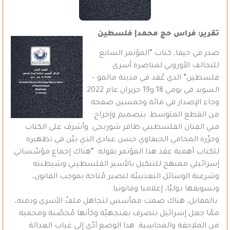
تقرير: فراس حج محمد| فلسطين
صدر في حيفا، كتاب “المؤتمر السابع
للتحالف الأوروبي لمناصرة أسرى
فلسطين” الذي عُقد في مدينة مالمو –
السويد في يومي 18 و19 حزيران عام 2022
وجاء الإصدار في مائة وخمسين صفحة
من القطع المتوسط. بتصميم وإخراج
فني الفنان الفلسطيني ظافر شوربجي. وأشرف على الكتاب
وحرّره المحامي الحيفاوي حسن عبادي الذي بيّن في تظهيره
للكتاب أهمية عقد هذا المؤتمر بقوله: “هناك إجماع مؤسّساتي
إسرائيلي ممنهج للتنكيل بالأسير الفلسطيني وشيطنته
وشرعنة الوسائل التعذيبيّة لتصير مُتاحة بموجب القانون،
وتسويقها دوليّا، إعلاميا وقانونيا.
بالمقابل، هناك صمت ممأسس لتجاهل ملفّ الأسرى ودفنه،
ممّا جعل إسرائيل تتصرف بعنجهيّة وكأنها مُحصّنة ومحمية
من الملاحقة والمحاسبة. هذا الوضع أدّى إلى غياب العدالة