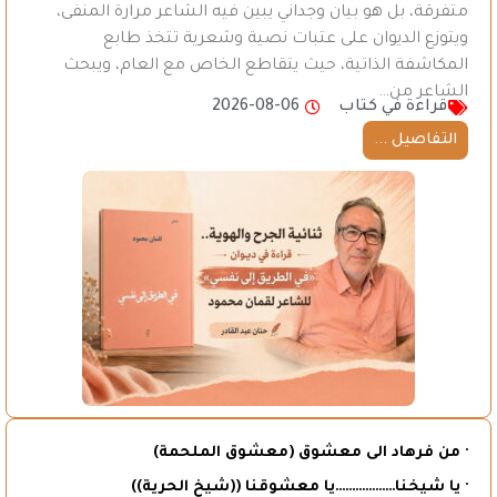
متفرقة، بل هو بيان وجداني يبين فيه الشاعر مرارة المنفى،
ويتوزع الديوان على عتبات نصية وشعرية تتخذ طابع
المكاشفة الذاتية، حيث يتقاطع الخاص مع العام، ويبحث
الشاعر من…
قراءة في كتاب
2026-08-06
التفاصيل ...
· من فرهاد الى معشوق (معشوق الملحمة)
· يا شيخنا………………يا معشوقنا ((شيخ الحرية))