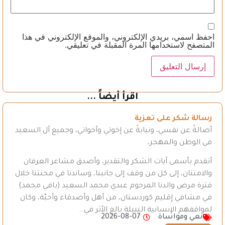
احفظ اسمي، بريدي الإلكتروني، والموقع الإلكتروني في هذا
المتصفح لاستخدامها المرة المقبلة في تعليقي.
اقرأ أيضاً ...
رسالة شكر على تعزية
أصالةً عن نفسي، ونيابةً عن إخوتي وأخواتي، وجميع آل السعيد
في الوطن والمهجر،
أتقدم بأسمى آيات الشكر والتقدير، وأصدق مشاعر العرفان
والامتنان، إلى كل من وقف إلى جانبنا، وساندنا في محنتنا خلال
فترة مرض والدنا المرحوم عبدي محمد السعيد (بافي محمد)
في مشافي إقليم كوردستان، من أهل وأصدقاء وأحبّة، وكان
لمواقفهم الإنسانية النبيلة بالغ الأثر في…
نعي ومواساة
2026-08-07