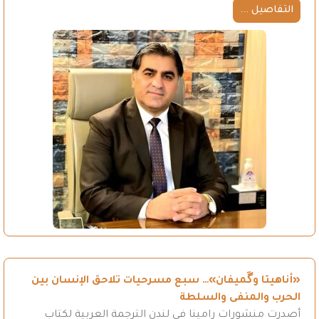
التفاصيل ...
«أناهيتا وگَميفان»… سبع مسرحيات تلاحق الإنسان بين
الحرب والمنفى والسلطة
أصدرت منشورات رامينا في لندن الترجمة العربية لكتاب