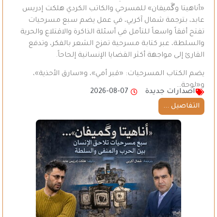
«أناهيتا وگَميفان» للمسرحي والكاتب الكردي هلكت إدريس
عابد، بترجمة شمال آكريي، في عمل يضم سبع مسرحيات
تفتح أفقاً واسعاً للتأمل في أسئلة الذاكرة والاقتلاع والحرية
والسلطة، عبر كتابة مسرحية تمزج الشعر بالفكر، وتدفع
القارئ إلى مواجهة أكثر القضايا الإنسانية إلحاحاً.
يضم الكتاب المسرحيات: «قبر أمي»، و«سارق الأحذية»،
و«لوحة…
اصدارات جديدة
2026-08-07
التفاصيل ...