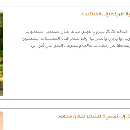
انتهت مشاركة المنتخب العراقي في نهائيات كأس العالم 2026 بخروج مبكر، شأنه شأن معظم المنتخبات
ب، واليابان وأستراليا. ولم تقدم هذه المنتخبات المستوى
عدادها من إمكانات مالية وبشرية ، الأمر الذي أدى إلى
طريق إلى نفسي» للشاعر لقمان محمود