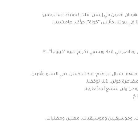
رجان عفرين في إيسن. قلت لحفيظ عبدالرحمن:
 في بيوتنا، كأناس “خواة”. جوَّف. هامشيين:
حاضر في هذا- ويسمي تكريم غيره “كرتونياً”…؟!
منهم: شبال ابراهيم- عاكف حسن. يحي السلو وآخرين.
ظاهرة كولن، لأننا توقفنا.
طن ولن نسمع أحداً خارجه.
لخ
نات، وموسيقيين وموسيقيات. مغنين ومغنيات.