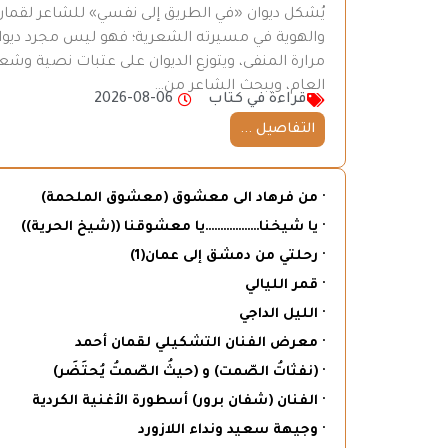
يُشكل ديوان «في الطريق إلى نفسي» للشاعر لقمان 
والهوية في مسيرته الشعرية؛ فهو ليس مجرد ديوان
مرارة المنفى، ويتوزع الديوان على عتبات نصية وش
العام، ويبحث الشاعر من…
قراءة في كتاب
2026-08-06
التفاصيل ...
· من فرهاد الى معشوق (معشوق الملحمة)
· يا شيخنا………………يا معشوقنا ((شيخ الحرية))
· رحلتي من دمشق إلى عمان(1)
· قمر الليالي
· الليل الداجي
· معرض الفنان التشكيلي لقمان أحمد
· (نفثاتُ الصّمت) و (حيثُ الصّمتُ يُحتَضَر)
· الفنان (شفان برور) أسطورة الأغنية الكردية
· وجيهة سعيد ونداء اللازورد