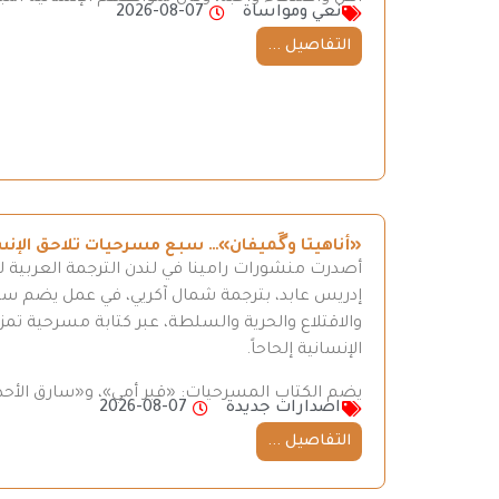
نعي ومواساة
2026-08-07
التفاصيل ...
«أناهيتا وگَميفان»… سبع مسرحيات تلاحق الإن
أصدرت منشورات رامينا في لندن الترجمة العربية ل
إدريس عابد، بترجمة شمال آكريي، في عمل يضم سبع 
والاقتلاع والحرية والسلطة، عبر كتابة مسرحية تمزج
الإنسانية إلحاحاً.
يضم الكتاب المسرحيات: «قبر أمي»، و«سارق الأحذ
اصدارات جديدة
2026-08-07
التفاصيل ...