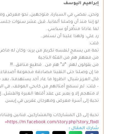
إبراهيم اليوسف
ونحن، نمضي في السيارة، متوجهين، نحو معرض ومه
لو إننا منذ أن وصلنا ألمانيا، قبل عشر سنوات جلسنا
لما عادانا منظِّر أو سياسي..
رد علي: ولهذا علينا أن نستمر…
قلت:
ثمة من يسمح لنفسه تكريم من يريد- وكان له ماض و
من معهم هم من الفئة الناجية
من يقولون لهم: “لا” هم من.. قطيع منافق…!!!
ما إن وصلنا حتى التقينا مصادفة مجموعة أصدقاء 
قال العزيز شبال: انظروا ما عاد أحد يستهدفنا، بعد م
– قلت: لم نسمع أمثالهم من كابحي الموقف، في الو
لا متهجم إلا و يعبر عن عقد أقلها الغيرة والفشل…إ
تحية إلى أسرة معرض ومهرجان عفرين في إيسن.
تحية إلى كل المشاركات والمشاركين، فنانين وفنا
اhttps://m.facebook.com/story.php?story_fbid=
شارك المقال :