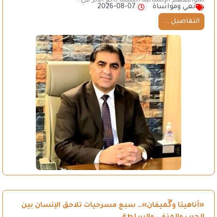
لمواقفهم الإنسانية النبيلة بالغ الأثر في…
نعي ومواساة
2026-08-07
التفاصيل ...
«أناهيتا وگَميفان»… سبع مسرحيات تلاحق الإنسان بين