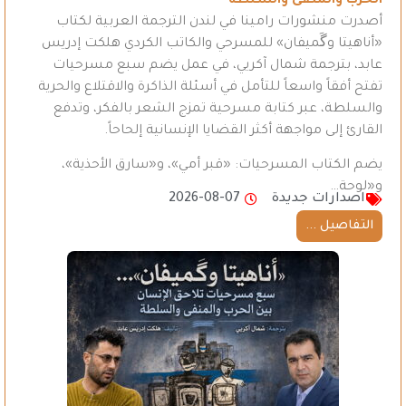
الحرب والمنفى والسلطة
أصدرت منشورات رامينا في لندن الترجمة العربية لكتاب
«أناهيتا وگَميفان» للمسرحي والكاتب الكردي هلكت إدريس
عابد، بترجمة شمال آكريي، في عمل يضم سبع مسرحيات
تفتح أفقاً واسعاً للتأمل في أسئلة الذاكرة والاقتلاع والحرية
والسلطة، عبر كتابة مسرحية تمزج الشعر بالفكر، وتدفع
القارئ إلى مواجهة أكثر القضايا الإنسانية إلحاحاً.
يضم الكتاب المسرحيات: «قبر أمي»، و«سارق الأحذية»،
و«لوحة…
اصدارات جديدة
2026-08-07
التفاصيل ...