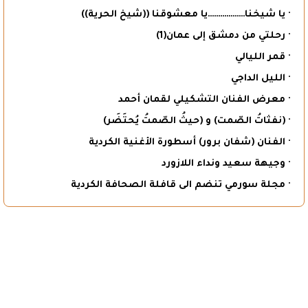
· يا شيخنا………………يا معشوقنا ((شيخ الحرية))
· رحلتي من دمشق إلى عمان(1)
· قمر الليالي
· الليل الداجي
· معرض الفنان التشكيلي لقمان أحمد
· (نفثاتُ الصّمت) و (حيثُ الصّمتُ يُحتَضَر)
· الفنان (شفان برور) أسطورة الأغنية الكردية
· وجيهة سعيد ونداء اللازورد
· مجلة سورمي تنضم الى قافلة الصحافة الكردية