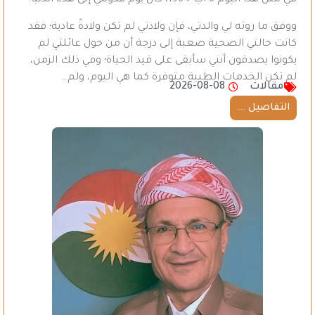
في مثل هذا اليوم 8 آب 1964، كان يوم قدومي إلى هذه الدنيا.
ووفق ما روته لي والدتي، فإن ولادتي لم تكن ولادةً عادية؛ فقد
كانت حالتي الصحية صعبة إلى درجة أن من حول عائلتي لم
يكونوا يصدقون أنني سأبقى على قيد الحياة؛ وفي ذلك الزمن،
لم تكن الخدمات الطبية متوفرة كما هي اليوم، ولم…
مقالات
2026-08-08
التفاصيل ...