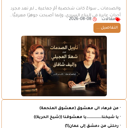
والصدمات _ سواءٌ كانت شخصية أمْ جماعية _ لم تعد مجرد
أحداث عابرة في البناء السردي، وإنما أصبحت جوهرًا معرفيًّا…
مقالات
2026-08-08
التفاصيل ...
· من فرهاد الى معشوق (معشوق الملحمة)
· يا شيخنا………………يا معشوقنا ((شيخ الحرية))
· رحلتي من دمشق إلى عمان(1)