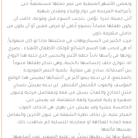
وتمضي الأشهر المتبقية من عمر حملها مستمتعةً حتى
بأعراضه المزعجة من دوار وإقياء وفقدان شهية.
أنثى جميلة حذرة تؤمن بتجنب السوء قبل وقوعه، خافت أن
يكون طفلها مصاباً بتشوهٍ خُلقي أو مرض معين أو أن يكون من
حاملي متلازمة داون.
مرت الكثير من السيناريوهات في مخليتها ماذا لو كان منغولياً،
آه هي لاتحب هذا الاسم الشائع لأولئك الأطفال الأنقياء ، يصرخ
زوجها في رأسها نادباً حظه الأعثر والنحس الذي جلبه هذا الزواج
له، تتوارى خلف إحساسها بالخيبة، وهي تتذكر طفلها منبوذاً
بين أصدقائه، ساذج نقي مقارنةً بكمية التنمر الموجودة
بالمجتمع، لا لن تدعه ينمو أكثر في أحشائها ليعيش هذا الواقع
المؤسف والموت المُحتمل المُنتظر، لن تدعه يعيشُ بلسانٍ
متدلٍ للخارج واللعابُ يسيل من فمه وبمفاصل مرخية وعيون
صغيرة و رقبة قصيرة ولغة متلعثمة، قد يعيش حتى
الخامسة عشرة وقد يعيش حتى يهرم، هي لاتخاف الموت
المبكر عليه، بل تخاف نظرة الشفقة في عيون الآخرين والتعامل
معه كمادة للفكاهة او ممازحته للتسلية كم شاهدت ذلك
بعينيها فآلمها.
تضعُ يدها على بطنها تبحثُ عن قلبهِ الصغير، تفرد أصابعها