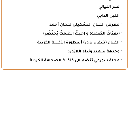
· قمر الليالي
· الليل الداجي
· معرض الفنان التشكيلي لقمان أحمد
· (نفثاتُ الصّمت) و (حيثُ الصّمتُ يُحتَضَر)
· الفنان (شفان برور) أسطورة الأغنية الكردية
· وجيهة سعيد ونداء اللازورد
· مجلة سورمي تنضم الى قافلة الصحافة الكردية