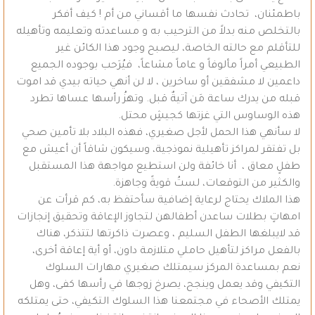
باطمئنان، تحادث نفسها ما أقساني من أم ! كيف أفكر
بالتخلص منه بدلاً من الترحيب به و مساعدته وتعليمه وتأهيله
للتأقلم مع حالته الخاصة، ليصبح وجود هذا الكائن غير
الطبيعي أمراً مألوفاً و عاماً مشاعاً، فيُرَحب بوجوده الجميع
داعمين لا مشفقين أو ساخرين ، لا لن أنهي حياته بيدي قد اموت
قبله من يدرك ساعة مَن آتيةٌ قبل. وتهزُ رأسها عساها تطرد
هذه الوساوس التي غزتها كجيشٍ محتل.
لا سأنهي هذا الحمل لأجل صغيري، فهذه البلاد بلا تأمين صحي
بل تفتقر لمراكز تأهيلية نموذجية، وسيكون شاقاً أن أعيش مع
طفلٍ معاق ، أنا خائفة ولن استطيع مواجهة هذا المستقبل
والكثير من التوقعات، لستُ قويةً وجاهزة.
هذا الملاك يحتاج لرعاية إضافية سأحتفظ به، كم قرأت عن
امهاتٍ بطلات ساعدن أطفالهن لتجاوز الإعاقة وتحقيق إنجازات
قد لايبلغها الطفل السليم ، وعصرت ذاكرتها لتتذكر، هناك
بالفعل مراكز لتأهيل حاملي متلازمة داون، أو أية إعاقة أخرى،
نعم بمساعدة المركز سيمتلك صغيري مهارات السلوك
التكيفي وقد يعمل وينجح، يصرخ زوجها في رأسها كفى، وهل
يمتلك الأصحاء في مجتمعنا هذا السلوك التكيفي، حتى يمتلكه