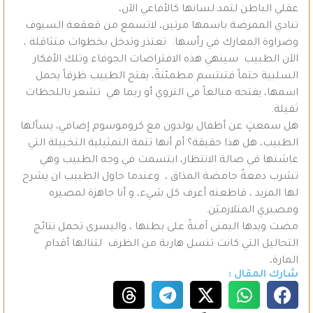
عقلي الباطن لتمد لسانها كالأفاعي الآن،
تنادي الممرضة باسمها مرتين، لاتسمع من قعقعة السيوف
وضراوة المعارك في رأسها. تعتذر وتدخل بخطوات متثاقلة ،
الآن الطبيب سينهي هذه الافتراضات الجوفاء وتلك الأفكار
السلبية حتماً فتبتسم مطمئنةً، يفتح الطبيب ظرفاً يحمل
اسمها، يفتحه مبالغاً في التروي أو ربما هي تشعر باللحظات
ثقيلة.
هل سمعتٍ عن أطفال يولدون مع كروموسوم إضافي، يسألها
الطبيب، هل هذا حقيقة؟ أم أنها تتمة التمثيلية التخييلة التي
عاشتها في صالة الانتظار، ابتسمت في وجه الطبيب وهي
تشرب دمعةً حامضة المذاق ، وعندما حاول الطبيب ان يشرح
لها المزيد ، قاطعته أعرف كل شيء، و أنا جاهزة لمصيره
ومصيري المتلازميَن.
مضت ويدها اليمنى آمنةً على بطنها ، واليسرى تحمل نتائج
التحاليل التي كانت تنسل هاربة من الظرف لتنالها أقدام
المارة،
شارك المقال :