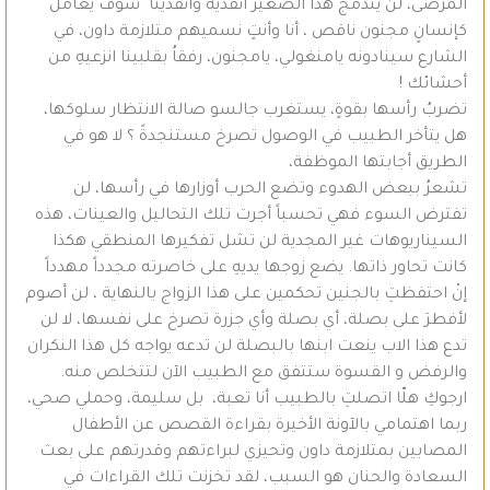
المرضى، لن يندمج هذا الصغير انقذيه وانقذينا سوف يُعامل
كإنسانٍ مجنون ناقص ، أنا وأنتٍ نسميهم متلازمة داون، في
الشارع سينادونه يامنغولي، يامجنون، رفقاُ بقلبينا انزعيهِ من
أحشائك !
تضربُ رأسها بقوةٍ، يستغرب جالسو صالة الانتظار سلوكها،
هل يتأخر الطبيب في الوصول تصرخ مستنجدةً ؟ لا هو في
الطريق أجابتها الموظفة،
تشعرُ ببعض الهدوء وتضع الحرب أوزارها في رأسها، لن
تفترض السوء فهي تحسباً أجرت تلك التحاليل والعينات، هذه
السيناريوهات غير المجدية لن تشل تفكيرها المنطقي هكذا
كانت تحاور ذاتها. يضع زوجها يديهِ على خاصرته مجدداً مهدداً
إنْ احتفظتِ بالجنين تحكمين على هذا الزواج بالنهاية ، لن أصوم
لأفطرَ على بصلة، أي بصلة وأي جزرة تصرخ على نفسها، لا لن
تدع هذا الاب ينعت ابنها بالبصلة لن تدعه يواجه كل هذا النكران
والرفض و القسوة ستتفق مع الطبيب الآن لتتخلص منه.
ارجوكِ هلّا اتصلتِ بالطبيب أنا تعبة، بل سليمة، وحملي صحي،
ربما اهتمامي بالآونة الأخيرة بقراءة القصص عن الأطفال
المصابين بمتلازمة داون وتحيزي لبراءتهم وقدرتهم على بعث
السعادة والحنان هو السبب، لقد تخزنت تلك القراءات في