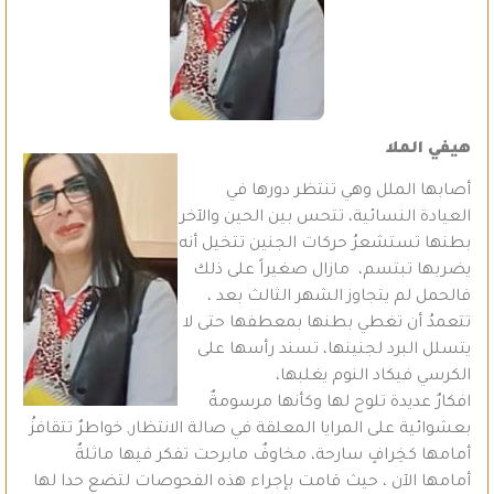
هيفي الملا
أصابها الملل وهي تنتظر دورها في
العيادة النسائية، تتحس بين الحين والآخر
بطنها تستشعرُ حركات الجنين تتخيل أنه
يضربها تبتسم، مازال صغيراً على ذلك
فالحمل لم يتجاوز الشهر الثالث بعد ،
تتعمدُ أن تغطي بطنها بمعطفها حتى لا
يتسلل البرد لجنينها، تسند رأسها على
الكرسي فيكاد النوم يغلبها،
افكارٌ عديدة تلوح لها وكأنها مرسومةٌ
بعشوائية على المرايا المعلقة في صالة الانتظار, خواطرٌ تتقافزُ
أمامها كخِرافٍ سارحة، مخاوفٌ مابرحت تفكر فيها ماثلةٌ
أمامها الآن ، حيث قامت بإجراء هذه الفحوصات لتضع حدا لها