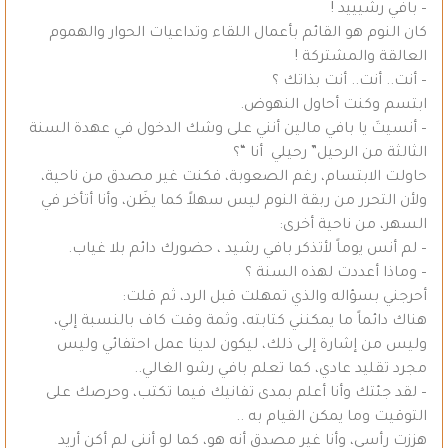
– بافي رشيييد !
كان النوم هو القائم بأعمال اللقاء وتداعيات الحوار والهموم
العالقة والمشتركة !
– أنت.. أنت.. أنت بذاتك ؟
ابتسم وكنت أحاول النهوض.
– أنسيتَ يا بافي مالين أنني على وشك الدخول في عهدة السنة
الثالثة من الرحيل” رحيلي أنا “؟
حاولت الابتسام، رغم الصعوبة، فكنت غير مصدق من ناحية،
ولأن التحرر من ربقة النوم ليس سهلاً كما يظَن، وأنا أتأخر في
السهر، من ناحية أخرى:
– لم أنس يوماً لأتذكر بافي رشيد ، حضورك دائم بلا غياب.
– وماذا أعددت لهذه السنة ؟
أحرجني بسؤاله والذي تمهلت قبل الرد، ثم قلت:
هناك دائماً ما يمكنني كتابته، وثمة وقت كاف بالنسبة إلي،
وليس من إشارة إلى ذلك، ليكون لدينا عمل احتفائي وليس
مجرد تقليد عادي، كما تعلم بافي رشو الغالي..
– لقد جئتك وأنا أعلم بمدى تفانيك فيما تكتب، وحرصك على
التوقيت وما يمكن القيام به ..
هززت رأسي، وأنا غير مصدق أنه هو، كما لو أنني لم أكن أريد