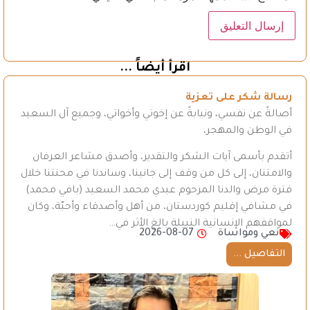
اقرأ أيضاً ...
رسالة شكر على تعزية
أصالةً عن نفسي، ونيابةً عن إخوتي وأخواتي، وجميع آل السعيد
في الوطن والمهجر،
أتقدم بأسمى آيات الشكر والتقدير، وأصدق مشاعر العرفان
والامتنان، إلى كل من وقف إلى جانبنا، وساندنا في محنتنا خلال
فترة مرض والدنا المرحوم عبدي محمد السعيد (بافي محمد)
في مشافي إقليم كوردستان، من أهل وأصدقاء وأحبّة، وكان
لمواقفهم الإنسانية النبيلة بالغ الأثر في…
نعي ومواساة
2026-08-07
التفاصيل ...