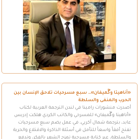
«أناهيتا وگَميفان»… سبع مسرحيات تلاحق الإنسان بين
الحرب والمنفى والسلطة
أصدرت منشورات رامينا في لندن الترجمة العربية لكتاب
«أناهيتا وگَميفان» للمسرحي والكاتب الكردي هلكت إدريس
عابد، بترجمة شمال آكريي، في عمل يضم سبع مسرحيات
تفتح أفقاً واسعاً للتأمل في أسئلة الذاكرة والاقتلاع والحرية
والسلطة، عبر كتابة مسرحية تمزج الشعر بالفكر، وتدفع