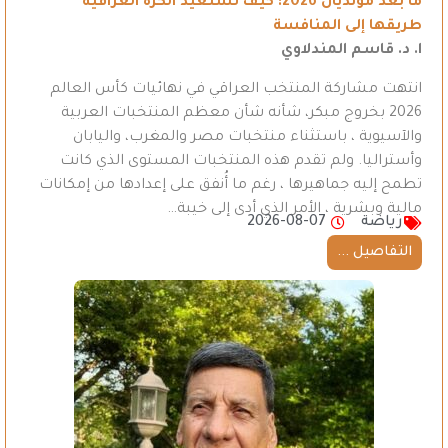
ما بعد مونديال 2026: كيف تستعيد الكرة العراقية
طريقها إلى المنافسة
ا. د. قاسم المندلاوي
انتهت مشاركة المنتخب العراقي في نهائيات كأس العالم
2026 بخروج مبكر، شأنه شأن معظم المنتخبات العربية
والآسيوية ، باستثناء منتخبات مصر والمغرب، واليابان
وأستراليا. ولم تقدم هذه المنتخبات المستوى الذي كانت
تطمح إليه جماهيرها ، رغم ما أُنفق على إعدادها من إمكانات
مالية وبشرية ، الأمر الذي أدى إلى خيبة…
رياضة
2026-08-07
التفاصيل ...