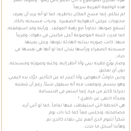
هوذا تقديري للموضوع يا أخي الكبير بافي رشو.. وسوف أنشر
هذه الواقعة الغريبة سريعاً.
لم يتكلم، إنما مسح المكان بناظريه، كما لو أنه يريد أن يعرف
محتويات غرفتي الدهوكية الصغيرة.. وحبات مسبحته بالكاد
يُسمَع صوتها، تجاوباً مع رهبة الموقف.. ورأيته وقد استوقفته،
كما قدرت كتبته الموضوعة أعلى مكتبتي في دهوك، وقريباً
منها، كانت صورته ببذلته الهادئة بلونها، وعلى يمينها،
مسبحته الصفراء ورأسها يتدلى كما لو أنها هي نفسها في
حداد..
وصار يوزّع نظرته بيني وأنا أنظر إليه، وكتبه وصورته ومسبحته،
دون أي تعليق..
وحين حاولتُ النهوض، وأنا أعتذر له عن التأخير، حرَّك يده اليمني،
وهو يبتسم، وتوقعت منه أنه سيقول شيئاً، رغم أن شفتيه
تحركتا لأكثر من مرة، إنما استمر في الابتسامة.
وفجأة اختفى عن ناظري !
هي اللحظة التي استيقظت فيها تماماً، كما لو أنني أريد
مصافحته، ونجلس معاً كما كنا ذات يوم.
شكراً للنوم الذي أنعم علي بلقاء كالذي تم .
وهأنذا أسجل ما حدث..