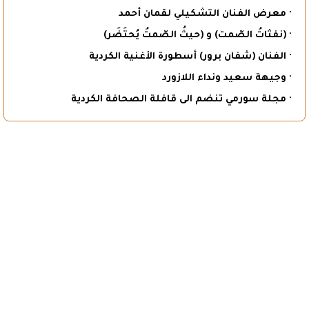
· معرض الفنان التشكيلي لقمان أحمد
· (نفثاتُ الصّمت) و (حيثُ الصّمتُ يُحتَضَر)
· الفنان (شفان برور) أسطورة الأغنية الكردية
· وجيهة سعيد ونداء اللازورد
· مجلة سورمي تنضم الى قافلة الصحافة الكردية