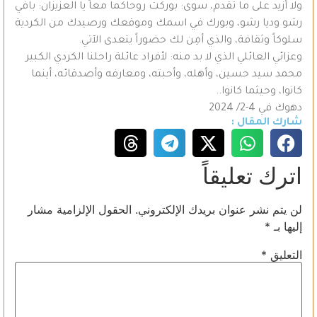
ولا أزيد على ما تقدم، سوى: بوركت روحاكما معاً يا العزيزان: بافي
رشو وديا رشو، وبورك في اسمك وموقعك ورصيدك من الكردية
سلوكاً وثقافة، والذي أمِن لك حضوراً يتعدى الآتي.
وعزائي العائلي الذي لا بد منه: لأفراد عائلة راحلنا الكردي الكبير
محمد سيد حسين، وأهله، وأحبته، ومعارفه وأصدقائه، أينما
كانوا، وحيثما كانوا..
دهوك في 4-2/ 2024
شارك المقال :
اترك تعليقاً
لن يتم نشر عنوان بريدك الإلكتروني.
الحقول الإلزامية مشار
إليها بـ
*
التعليق
*