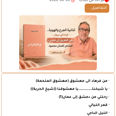
قراءة في كتاب
2026-08-06
التفاصيل ...
· من فرهاد الى معشوق (معشوق الملحمة)
· يا شيخنا………………يا معشوقنا ((شيخ الحرية))
· رحلتي من دمشق إلى عمان(1)
· قمر الليالي
· الليل الداجي