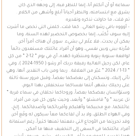
سماعه أو أن أتكلم أنا، إنما للنظر فيه، إلى وجهه الذي كان
يشرق مع ابتسامته، والنظر أحياناً أبلغ وأشهى من الكلام .
ثم قلت، ما حاولت تذكره وتقديره:
– أوووه بافي رشو الغالي.. كما قلت، كلمتي التي تخص ما أشرت
إليه سوف تُكتَب، إنما بخصوص التحضير لهذه السنة، وما
يمكن أن يحدث، فلا علْم لي بشيء. سوى أن هناك أمراً آخر،
قدَّرته بيني وبين نفسي، وهو أن أفراد عائلتك مستعدون دائماً
لواقعة سنوية بِنوية ومنتظَرة كهذه، أي في يوم ” 12-2 ” من كل
عام، لكن رحيل الغالية رفيقة دربك أم رشو ( 1950-2024 )، وفي
” 13-1 / 2024 ” غيّر من العلاقة.. ربما ومن باب التقدير، أنها، وهي
تأتي إليك، وتسكنان إلى بعضكما بعضاً، وقبل مرور سنة ثالثة
على رحيلك بشهر، أنتما نفساكما ستحتفلان بهذا اليوم،
وستؤانسان بعضكما بعضاً، وروحاكما تحلقان في سماء قرية ”
تل عربيد ” و” قامشلو ” وأبعد، وحيث يكون كل فرد من أفراد
عائلتكما، مع محبيكما وأهليكم وأقربائكما وأصدقائكما…إلخ،
وفي الهواء الطلق، ولا بد أن لقاءكما معاً سيكون له وقْع آخر،
وقد تحررتما من الأوجاع التي دفعتما ثمنها كثيراً، رغم استماتة
أفراد عائلتكما في السعي إلى التخفيف منها ما أمكن..