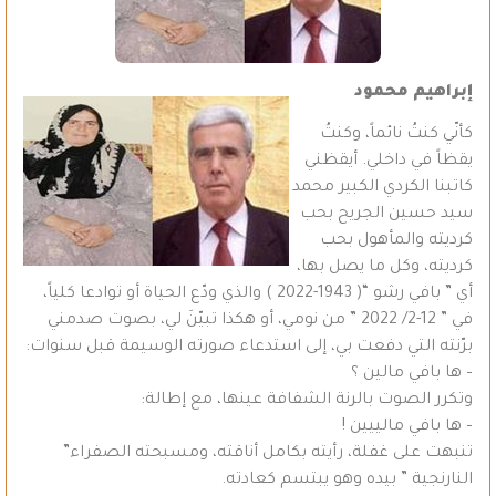
إبراهيم محمود
كأنّي كنتُ نائماً، وكنتُ
يقظاً في داخلي. أيقظني
كاتبنا الكردي الكبير محمد
سيد حسين الجريح بحب
كرديته والمأهول بحب
كرديته، وكل ما يصل بها،
أي ” بافي رشو “( 1943-2022 ) والذي ودّع الحياة أو توادعا كلياً،
في ” 12-2/ 2022 ” من نومي، أو هكذا تبيّنَ لي، بصوت صدمني
برّنته التي دفعت بي، إلى استدعاء صورته الوسيمة قبل سنوات:
– ها بافي مالين ؟
وتكرر الصوت بالرنة الشفافة عينها، مع إطالة:
– ها بافي مالييين !
تنبهت على غفلة، رأيته بكامل أناقته، ومسبحته الصفراء”
النارنجية ” بيده وهو يبتسم كعادته.