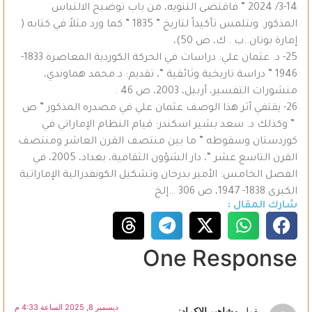
14-3/ 2024 ” فاقتضى التنويه، من باب توضيح الالتباس
المذكور. ونتلمس تأكيداً لتاريخ ” 1835 ” كما ورد مثلاً في كتابه (
إمارة بوتان..ب . ك، ص 50)،
25- د. عثمان علي: دراسات في الحركة الكوردية المعاصرة 1833-
1946 ” دراسة تاريخية وثائقية “، تقديم: د.محمد هماوندي،
منشورات التفسير، أربيل، 2003، ص 46 .
26- يقتفي أثر هذا الوصف عثمان علي في مصدره المذكور ” ص
” وكذلك د. سعد بشير اسكندر: قيام النظام الإماراتي في
كوردستان وسقوطه ” ما بين منتصف القرن العاشر ومنتصف
القرن التاسع عشر “، دار الشؤون الثقافية، بغداد، 2005، في
الفصل الخامس: الأمير بدرخان وتشكيل الكونفدرالية الإماراتية
الكبرى 1838- 1947، ص 306 …إلخ
شارك المقال :
One Response
ديسمبر 8, 2025 الساعة 4:33 م
يقول
مشاهير الاكراد
: