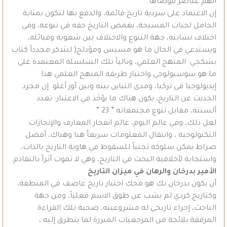
أنهم عناصر فوضاها.
إن الاعتماد على سردية تاريخ قائمة، والدفع بها لتكون بمثابة
الحامل لحبات المسبحة، يغمض التاريخ حقه في تنوعه، وفي
اختلاف نسابته، جهة التنوع والاختلاف بين شعوبه وقبائله،
ويستدعي في الحال ما هو مسيس ومؤدلج( لنتذكر مجدداً كتاب
بشكجي: المنهج العلمي، وتالياً تلك السلسلة المعتمدة على
ما هو سوسيولوجي واختيار طريقة المنهج العلمي هذا
إيديولوجيا في تركيا، ومدى التباين بينه وبين أوز أغلو. إن مجرد
الحديث عن التاريخ، يكون هناك ما يؤخَذ في الاعتبار: تعدد
ألسنته، مقابل تنوع مجتمعاته ” 23 “
لعل ذلك، وفي عالم اليوم، عالم انفجار المعارف والإنجازات
التكنولوجية ، وانتقال المعلومات سريعاً هنا وهناك، أفضل
صراط يمكن سلوكه تجنباً للسقوط في هاوية التاريخ بالذات،
واستجابة لأخلاقية البحث في التاريخ، وهي لا تموت أثراً بالتقادم.
الأمير بدرخان والرهان في ميزان التاريخ
أن يكون بدرخان بك هو محك اختبار تاريخ عاصف في المنطقة،
وكتاريخ كردي لم يشب عن طوق الاسم فعلياً، ومن جهة
الباحث، إجراء تاريخي له مشروعيته، صحبة تلك القراءة
المرفقة بلائحة من المرجعيات المبررة لما يتطرق إليه ،