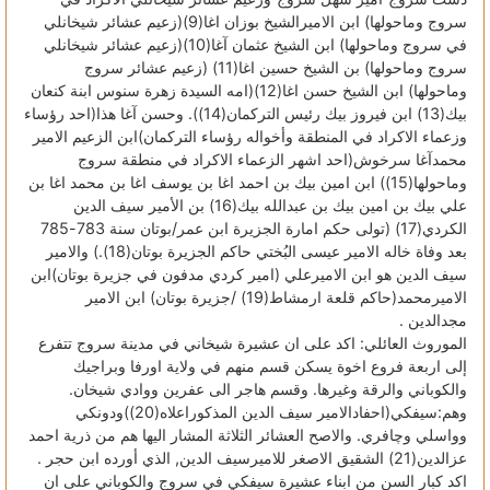
سروج وماحولها) ابن الاميرالشيخ بوزان اغا(9)(زعيم عشائر شيخانلي
في سروج وماحولها) ابن الشيخ عثمان آغا(10)(زعيم عشائر شيخانلي
سروج وماحولها) بن الشيخ حسين اغا(11) (زعيم عشائر سروج
وماحولها) ابن الشيخ حسن اغا(12)(امه السيدة زهرة سنوس ابنة كنعان
بيك(13) ابن فيروز بيك رئيس التركمان(14)). وحسن آغا هذا(احد رؤساء
وزعماء الاكراد في المنطقة وأخواله رؤساء التركمان)ابن الزعيم الامير
محمدآغا سرخوش(احد اشهر الزعماء الاكراد في منطقة سروج
وماحولها(15)) ابن امين بيك بن احمد اغا بن يوسف اغا بن محمد اغا بن
علي بيك بن امين بيك بن عبدالله بيك(16) بن الأمير سيف الدين
الكردي(17) (تولى حكم امارة الجزيرة ابن عمر/بوتان سنة 783-785
بعد وفاة خاله الامير عيسى البُختي حاكم الجزيرة بوتان(18).) والامير
سيف الدين هو ابن الاميرعلي (امير كردي مدفون في جزيرة بوتان)ابن
الاميرمحمد(حاكم قلعة ارمشاط(19) /جزيرة بوتان) ابن الامير
مجدالدين .
الموروث العائلي: اكد على ان عشيرة شيخاني في مدينة سروج تتفرع
إلى اربعة فروع اخوة يسكن قسم منهم في ولاية اورفا وبراجيك
والكوباني والرقة وغيرها. وقسم هاجر الى عفرين ووادي شيخان.
وهم:سيفكي(احفادالامير سيف الدين المذكوراعلاه(20))ودونكي
وواسلي وچافري. والاصح العشائر الثلاثة المشار اليها هم من ذرية احمد
عزالدين(21) الشقيق الاصغر للاميرسيف الدين, الذي أورده ابن حجر .
اكد كبار السن من ابناء عشيرة سيفكي في سروج والكوباني على ان