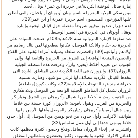
إمارة قبائل البوختية الكردية/في جزيرة ابن عمر / بوتان. يُحدد
مينورسكي الولاية المعروفة باسم بهتان أو بوتان أو باختان، والتي أطلق
عليها المؤرخون المسلمون اسم جزيرة عمرية أو ابن عمر(29).
قدم د.زرار صديق توفيق شروحاً مفصلة حول قبائل البختية وإمارة
بوهتان أوبوتان في الجزيرة في العصر الوسيط .
عند سقوط الإمارة المروانية سنة 478هـ/1085م اصبحت السيادة على
الجزيرة بيد حكام واتابكة الموصل، فكانوا يقطعونها لمن ينال رضاهم من
أولادهم وأتباعهم(30) واقتصرت سلطة وسيادة أمراء البُختية على القلاع
والحصون المنيعة الواقعة إلى الشرق من الجزيرة والتابعة لها، وإلى
الجنوب من بحيرة أخلاط (بحيرة وان)، وعرفت هذه المنطقة الجبلية
بالزوزان(31)، والزوزان في اللغة الكُردية تعني المناطق الباردة التي
تتخذها القبائل الكُردية مصائف لها لرعي مواشيها، وصارت تسمية
جغرافية منذ عهد الفتوحات الإسلامية(32)، وكانت كورة(مقاطعة)
الزوزان تشمل كل المناطق الجبلية الواقعة بين الموصل وبلاد هكاري
من الجنوب ومدينة أخلاط من الشمال وآذربيجان من الشرق ودياربكر
والجزيرة من الغرب، ويقول ياقوت: «الزوزان كورة حسنة بين خلاط
وبين جبال أرمينيا وآذربيجان ودياربكر والموصل وأهلها الأرمن وفيها
طوائف الأكراد… وأول حدوده من نحو يومين من الموصل إلى أول حدود
خلاط وينتهي حدها إلى أول عمل سلماس(33)
وانتشرت في إنحاء الزوزان معاقل وقلاع وحصون كثيرة معظمها كانت
للقبائل الاكراد البُختية والبشنوية، وكانوا يحتفظون بسلطانهم المطلق