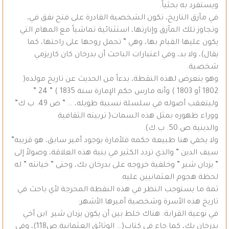
ويستفرد به بحثياً.
في مآزق التاريخ، تكون الشخصية القادرة على فتح نفق في،
وتجاوز تلك المآزق وإنارتها، استثنائية تماشياً مع المهام التي
يكون عليها القيام بها، وهي ” تحمل روحها على راحتها، كما
يقال)، ولا بد، وفي اعتبارات الباحث أن بدرخان كان كاريزمي
شخصية.
وهو يتعرض لهذه النقطة، بدءاً من الحديث عن تاريخ مولده(
1802 أو 1803 ) وأنه مارس حكم الإمارة سنة 1835 ) ” 24 ”
وليتعقب أصوله في سلسلة نسبية طويله، … ” ص 49. ب ك”
ووراء ظهوره بمثل هذه السمات( تربيته الثقافية
والدينية.ص.50. ب.ك).
ولا يخفي هنا طبيعة حكمه فلأمارة بوجود أمير سابق، هو قريبه”
سيف الدين ” والذي تردد الكثير في بنية هذه العلاقة، وصولاً إلى
” يزدان شير ” وخلفية خروجه على بدرخان بك، وحتى ” خيانته ” له
لحظة هجوم العثمانيين عليه.
ثمة ما يستوجب النظر في هذه النقطة المحرجة لأي باحث في
تاريخ هذه الأسرة وشخصية أميرها الأشهر:
في نوعية القرابة: هناك خلط بين أن يكون يزدان شير ابن أخي
بدرخان بك، كما جاء في كتاب(… الوثائق العثمانية.ص118)، وفي