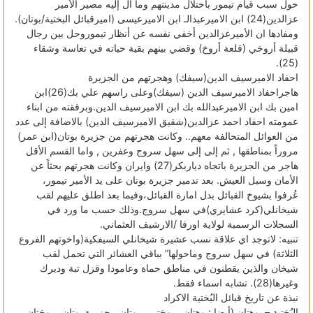
حول سبب قيام تيمور باحتلال مدينتهم وما آل إليه مصير الأمير
عزالدين(24) ابن الاميرعبدالـ ابن الاميرعيسى (اميرقبائل البختية/بوتان).
ومفادها ان الأميرعزالدين أخفي نفسه عن أنظار تيموروحل بين رجال
قبيلة أروخي (قلعة أروخ) وقضي بينهم بقية حياته في تعاسة وشقاء
(25).
احفاد الاميرسيف الدين(سيفك) وهجرتهم من الجزيرة
هاجراحفاد الاميرسيف الدين (سيفك)وعلى راسهم علي بك(26)ابن
امين بك ابن الاميرعبدالله بك ابن الاميرسيف الدين.وبرفقته من ابناء
عمومته احفاد احمد عزالدين(شقيق الاميرسيف الدين) بالاضافة إلى عدد
من العوائل المتحالفة معهم.. وكانت هجرتهم من جزيرة بوتان(ابن عمر)
مروراً بمناطقها , ثم إلى إلى سهل سروج وعفرين , واما القسم الأقل
هاجر من الجزيرة باتجاه دياربكر(27) وايران وكانت هجرتهم بحثاً عن
الأمان وسبل العيش. بعد تدمير جزيرة بوتان على يد الأمير تيمور،
عُرفوا بشيوخ القبائل بدل امارة القبائل،وفيما بعد اطلق عليهم لقب
شيخانلي(كرد عشايري)في سهل سروج.وذلك حسب ما ورد في
السجلات الرسمية لولاية اورفا /الارشيف العثماني.
تنبيه: لاتوجد اي علاقة نسب عشيرة شيخانلي السيفكية(واخوتهم الفروع
الثلاثة) في سهل سروج وماحولها” بباقي العشائر التي تحمل لقب
شيخان والذين يقطنون في مناطق حماة وعامودا وقزل تبة وديرك
وغيرها(28). تشابه اسماء فقط.
نبذة عن تاريخ قبائل البُختية الاكراد
البُختية – بوهتان (أيضا :بوهتان ، بوختي ، بوتان ، جزيرة بوتان ، بوختان .