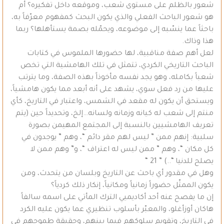
شعور بالظلم على مستوى شعب، وموقعه داخل تفكيره؟ أم
هو شعور الباحث الفعلي والذي يكون البحث كمفهوم معرّفاً به،
باحثاً عما ينسّبه إلى موضوعه، ويحمّله بصمة يستأهلها؟ ربما
هذا وذاك.
لعل أهم صفة مناقبية، لها حضورها الملموس في كتابات
الباحث التاريخي الكردي، تتمثل في تلك الهامشية التي تخص
شعباً بكامله، وهو يجد نفسه مأخوذاً بهذه الصفة، وما يترتب
عليها من رد فعل سوي، يشهد على أنه أبعد مما يكون هامشياً،
ويستحق أن يكون له مقعد في الشمس، واعتبار في التاريخ، كأي
منتم إلى شعب له كيانه وزمانه ولسانه…إلخ، وتحديداً حين (يتم
تعريف الهامشيين بالنسبة إلى المجتمع المهيمن بصورة
سلبية: إنهم ممن ” ليس لهم مقر دائم “، وهم ” يوجدون في
كل مكان “، وهم ” ممن ليس له اعتراف “، و” وهم ممن لا
يصلح للدنيا “..) ” 21 “
وهل في مقدور أي باحث عن التاريخ وبلسان من يتحدث، ومن
يكون الممثّل حضوراً زمانياً ومكانياً، إنكار ذلك كردياً؟
إن ما يفصح عنه أحد أكاديميي الترك المأتي على اسمه سالفاً
هاكان أوزأغلو، والمعبّر بأسلوب تنظيري عما يكون عليه الكرد
في التاريخ، وتقويم سلوكهم فيما بينهم، وحقيقة طموحهم في