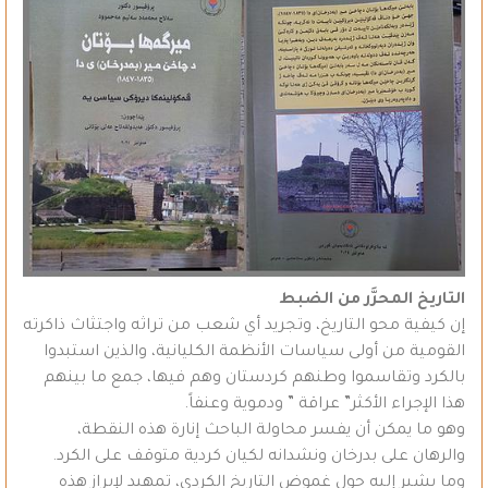
التاريخ المحرَّر من الضبط
إن كيفية محو التاريخ، وتجريد أي شعب من تراثه واجتثاث ذاكرته
القومية من أولى سياسات الأنظمة الكليانية، والذين استبدوا
بالكرد وتقاسموا وطنهم كردستان وهم فيها، جمع ما بينهم
هذا الإجراء الأكثر” عراقة ” ودموية وعنفاً.
وهو ما يمكن أن يفسر محاولة الباحث إنارة هذه النقطة،
والرهان على بدرخان ونشدانه لكيان كردية متوقف على الكرد.
وما يشير إليه حول غموض التاريخ الكردي، تمهيد لإبراز هذه