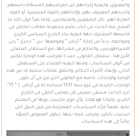
والمعنوي، وكيفية إخراجهم عن جغرافيتهم المسمّاة باسمهم،
وتاريخهم المعروف بهم، وإلحاقهم بالقوة المنتصرة، أو القوة
الغازية لهم، حال الصفويين والعثمانيين، وكما نقرأ حول ذلك ما
أفصح عنه الباحث في كتاب يضم مجموعة مقالات تتكامل في
قاسمها المشترك جهة كيفية بناء التاريخ السياسي الكردي
ومواجعه، بدءاً من إمارة ” أردلان ” وموقعها بين ” حجريْ ” رحى
الامبراطوريتين، والتحكم في مقدراتها، مع السلطان العثماني
الأبرز هنا : سليمان القانوني، حيث ( تعرضت هذه الإمارة للكثير
من ألوان السياسات، ومنها كيفية القضاء على الاستفلال
الذاتي، وإبعاد الأمراء الحكام، واختلاق علاقات سلبية ما بين هذه
الإمارة والإمارات، خاصة مع القانوني الذي قرر في أن تكون
الإمارات الكردية في غزو سنة 1537 مساندة له في أردلان..) ” 15″
لدى الباحث مسعى معرفي لأن يتقصى الخفي في التاريخ
الكردي، ولماذا هو هكذا، وأي قوى مارست دورها في التعتيم
عليه، طبعاً جرّاء السياسيات الممارسَة من قبل الدول التي
استبدت بالكرد، وفرقت فيما بينها، ليكون الغموض المنوّه
عائداً إلى هذه السياسات.