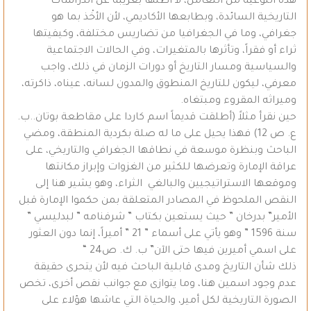
هذه النوعية من التعامل، لا أظنها بغريبة عن الدراسات
التاريخية السائدة، وبطابعها الأكاديمي، لأن الأخْذ بما هو
جغرافي، وما في الجغرافيا من تضاريس مختلفة، وكيفيتها
ثراء أو فقراً، وتأثرها بالمتغيرات، وفي الحالات الاجتماعية
والسياسية ومسار التاريخ أو دورات الزمان في ذلك، واجب
معرفي، ليكون للتاريخ المنطوق والمدون لسانه، عيناه، ذاكرته،
وميراثه المقروء ومبتغاه.
حين نقرأ مثلاً (أطلقت قديماً اسم كاردا على مقاطعة بوتان..ب.
ع. ص 12) فهذا يحيل على ما له صلة بكردية المنطقة، ومضي
الباحث وبنظرة موسعة في نطاقها الجغرافي والتاريخي، على
عراقة الإمارة وتعرضها للكثير من الغزوات وإبراز مكانتها
وموقعها الاستراتيجيين والبالغي الثراء، وهو يشير هنا إلى
النقص الملحوظ في المصادر المتعلقة بمن حكموا الإمارة قبل
الأمير” بدرخان ” حيث يستعين بكتاب ” شرفنامه ” لبدليسي ”
سنة 1596 ” وهو يأتي على أسماء ” 21 ” أميراً، إنما دون العثور
على اسمي أميرين فيها حتى الآن” ب. ك. ص24 “
ذلك شأن التاريخ ومدى قابلية الباحث فيه لأن يتحرى حقيقة
عدم وجود اسمين هنا، وما يتوازى مع جوانب نقص أخرى، تخص
الصورة التاريخية لكل أمير، والحياة التي عاشها هؤلاء على