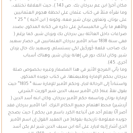
مكان آخر( ابن عم بدرخان بك. ص 143 )، حيث العلاقة تختلف،
وما نقرأه مثلاً في كتاب عثمان علي لحظة هجوم العثمانيين
على بوتان، وتعاون يزدان شير معه، وكونه ( ابن أخيه ) ” 25 “
والأهم ما يأتي مالميسانج على ذكره في كتابه المذكور، بصدد
صراعات داخل العائلة بين بدرخان بك ويزدان شير، كما يزعَم (
ففي سنة 1838 ساند الأمير بدرخان العثمانيين في حصار سعيد
بك صاحب قلعة كَوركَيل لكي يستسلم، وسعيد بك خال يزدان
شير، وكان لذلك دور في إهانة يزدان شير، وهناك أسباب
أخرى..45).
وما يأتي المرجع الأثير في هذا المضمار وغيره بخصوص صلة
بدرخان بحكم الإمارة وطبيعتها، في كتاب جويده المذكور،
واستناداً إلى الرحالة لايار، وحكم الأمير للإمارة سنة ” 1835″ حيث
يقول نقلاً عنه( كان الأمير سيف الدين شير الوريث الشرعي
لإمارة بوتان وباسمه حكم الأمير بدرخان، وكان ابنه أسد الدين (
أردشير) محط اهتمام جميع الحكام الترك. أما الأمير بدرخان فقد
أصر ألّا يعلم أحد من أتباعه الكرد باسم من يحكم.) حيث يصحح
جويده معلومة تاريخية بقوله( من المفيد القول إن اسم الأمير
الذي أشار إليه لايارد على أنه ابن سيف الدين شير لم يكن أسد