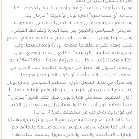
ثغرات تضمن النيل من نصه.
وفي الذي أتوقف عنده فتْح معبر أو ممر كشفي لمحرك الكتاب
بالذات، أي كلمة سره” إمارة بوتان وأميرها ” بدرخان بك.
وما يدفع بقارئه معه إلى خاصية الحبل المشيمي، بمفهومه
التاريخي- السياسي والحيوي بين بنية الإدارة ونظامها القيمي،
ومن يديرها ويشرف عليها، فتلك تترجم شخصية الحاكم، بصيغ
شتى، وهذه تضيء بظلالها صفحة الإدارة ومكاشفتها، وفي
سياق هذه العلاقة ” الرحمية ” الطابع، ربما يُجاز وضع عنوان
لكتابه هكذا( الأمير بدرخان بك في إمارته بوتان: 1835-1847 )، دون
أن يفقد العنوان هذا شيئاً من حمولته الدلالية، حيث الإمارة في
الجوهر تحال على الأمير أصلاً، أو يكون الأمير معزز وجودها.
وما نقرأه في بداية الفصل الأول: التنظيم السياسي لإمارة بوتان
قبل حكم الأمير بدرخان، يقرّبنا من خريطة واقع الإمارة اجتماعياً
( كان التنظيم السياسي لإمارة بوتان قبل حكم الأمير ” بدرخان ”
هشاً للغاية، كون أمرائها كانوا يهملون إدارتها، لهذا فإن الكثير
من قوى الإمارة خرجت عن سلطتها..ص47. ب ك).
ذلك كاف لأخذ صورة مكثفة عن وضع الإمارة ومن يسوسها، أو
عن أمرائها وكيف يديرون شئونها، ورسم طبيعة علاقاتها مع
الإمارات المتاخمة، والأبعد والأكثر حضوراً ببصمة سلطتها :