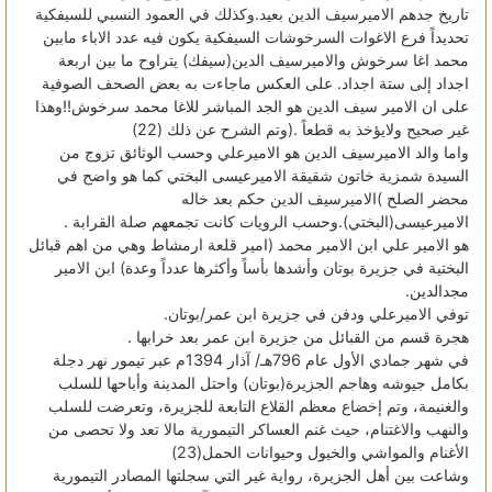
تاريخ جدهم الاميرسيف الدين بعيد.وكذلك في العمود النسبي للسيفكية
تحديداً فرع الاغوات السرخوشات السيفكية يكون فيه عدد الاباء مابين
محمد اغا سرخوش والاميرسيف الدين(سيفك) يتراوح ما بين اربعة
اجداد إلى ستة اجداد. على العكس ماجاءت به بعض الصحف الصوفية
على ان الامير سيف الدين هو الجد المباشر للاغا محمد سرخوش!!وهذا
غير صحيح ولايؤخذ به قطعاً .(وتم الشرح عن ذلك (22)
واما والد الاميرسيف الدين هو الاميرعلي وحسب الوثائق تزوج من
السيدة شمزية خاتون شقيقة الاميرعيسى البختي كما هو واضح في
محضر الصلح )الاميرسيف الدين حكم بعد خاله
الاميرعيسى(البختي).وحسب الرويات كانت تجمعهم صلة القرابة .
هو الامير علي ابن الامير محمد (امير قلعة ارمشاط وهي من اهم قبائل
البختية في جزيرة بوتان وأشدها بأساً وأكثرها عدداً وعدة) ابن الامير
مجدالدين.
توفي الاميرعلي ودفن في جزيرة ابن عمر/بوتان.
هجرة قسم من القبائل من جزيرة ابن عمر بعد خرابها .
في شهر جمادي الأول عام 796هـ/ آذار 1394م عبر تيمور نهر دجلة
بكامل جيوشه وهاجم الجزيرة(بوتان) واحتل المدينة وأباحها للسلب
والغنيمة، وتم إخضاع معظم القلاع التابعة للجزيرة، وتعرضت للسلب
والنهب والاغتنام، حيث غنم العساكر التيمورية مالا تعد ولا تحصى من
الأغنام والمواشي والخيول وحيوانات الحمل(23)
وشاعت بين أهل الجزيرة، رواية غير التي سجلتها المصادر التيمورية