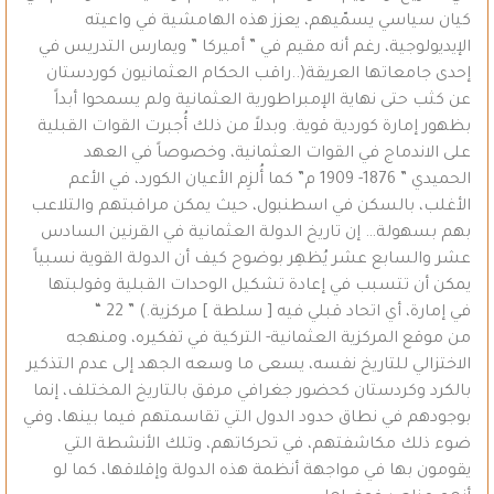
كيان سياسي يسمّيهم، يعزز هذه الهامشية في واعيته
الإيديولوجية، رغم أنه مقيم في ” أميركا ” ويمارس التدريس في
إحدى جامعاتها العريقة(..راقب الحكام العثمانيون كوردستان
عن كثب حتى نهاية الإمبراطورية العثمانية ولم يسمحوا أبداً
بظهور إمارة كوردية قوية. وبدلاً من ذلك أُجبرت القوات القبلية
على الاندماج في القوات العثمانية، وخصوصاً في العهد
الحميدي ” 1876- 1909 م” كما أُلزِم الأعيان الكورد، في الأعم
الأغلب، بالسكن في اسطنبول، حيث يمكن مراقبتهم والتلاعب
بهم بسهولة… إن تاريخ الدولة العثمانية في القرنين السادس
عشر والسابع عشر يُظهِر بوضوح كيف أن الدولة القوية نسبياً
يمكن أن تتسبب في إعادة تشكيل الوحدات القبلية وقولبتها
في إمارة، أي اتحاد قبلي فيه [ سلطة ] مركزية.) ” 22 “
من موقع المركزية العثمانية- التركية في تفكيره، ومنهجه
الاختزالي للتاريخ نفسه، يسعى ما وسعه الجهد إلى عدم التذكير
بالكرد وكردستان كحضور جغرافي مرفق بالتاريخ المختلف، إنما
بوجودهم في نطاق حدود الدول التي تقاسمتهم فيما بينها، وفي
ضوء ذلك مكاشفتهم، في تحركاتهم، وتلك الأنشطة التي
يقومون بها في مواجهة أنظمة هذه الدولة وإقلاقها، كما لو