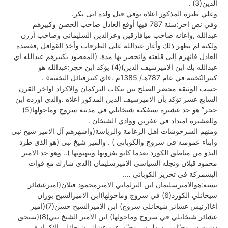
الدين(3) .
وعلي طيرة المذكور اعلاه توفي قبل ولده ابى بكر.
وفي نص اخر:سنة 787 فيها أوقع العادل صاحب الحصن وكبيرهم
عبدالله ,واعانه صاحب ميافارقين وعزالدين السليماني وصاحب أرزن
ولكنه لم يظهر ذلك وأغار عبدالله على الطرقات وأخذ القوافل ,فقصده
العادل فانهزم إلى قلعته وانحصر بها مدة. (المقصود بكبيرهم عبدالله اي
عبدالله بك ابن الاميرسيف الدين)(4) يؤكد ابن حجر:عبدالله هو
كبيرالبُختية في عام 787هـ/ 1385م .«اي كبيرقبائل البختية» .
حسب الوثيقة محضر الصلح بين بيكات التركمان والاكراد اواخر القرن
السابع عشر تؤكد بأن الاميرسيف الدين المذكور اعلاه .والذي اورده ابن
حجر” هو جد عشيرة سيفكية شيخانلي في مدينة سروج وماحولها(5)
وللعشيرة امتداد في عفرين ووادي الشيخان .
ومنهم السرخوشات اهل الزعامة والرياسة(واشهرهم آل الامير شيخ نبي
وابناء عمومته في سروج والكوباني ) . والمير شيخ نبي (هو الذي طرد
البدو من مناطق الكورد بعدما كانو يغزونها وينهبونها ).. وهو جد الامير
محمود قبلان ونجله السياسي الاميرسليمان (الذي شارك مع قوات
البشمركة في تحرير الكوباني ….
نسبه:هوالاميرسليمان ابن البرلماني الاميرمحمود قبلان(اميرعشائر
شيخانلي الكورد(6) في سروج وماحولها)ابن الاميرالشيخ بوزان
اغا(رئيس عشائر شيخانلي سروج) ابن الاميرالشيخ حسن(7)(امير
عشائر شيخانلي في سروج وماحولها) ابن الامير الشيخ نبي(8)(سنجق
دشت سروج”امير سهل سروج”وزعيم عشائر شيخانلي الاكراد في