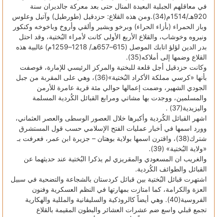
في معاقلهم الجبلية البعيدة المنال حتى بعد معركة جالديران سنة
920هـ/1514م(34).ومن هذه القلاع: حزدقيل (طورطيل) وآتيل وعلوس
وباز الحمراء (بأزاء الحراء) وبرخو وبشير وألقي وأروخ وباخوخه وكنكور
ونيروه وخوشاب، والقلاع الأربع الأولى كانت لأمراء البُختية، وقد احتل
بدر الدين لؤلؤ اتابك الموصل (615–657هـ/ 1218–1259م) غالبية هذه
القلاع وضمها إلى أملاكه(35).
وكانت حزدقيل أجل قلعة للبختية والمركز الرئيسي للإمارة، فوصفت
بأنها «كرسي مملكة الأكراد البُختية»(36)، وهي على المقربة من جبل
الجودي الشهير، وضمت إعمالها حوالي مئة قرية عامرة للأرمن
والمسلمين، ووجدت بها مشاتي ومرابع القبائل الكُردية المسلمة
واليزيدية(37) .
اشهر القبائل الكُردية وأكبرها خلال العصور الوسطى والعصر العثماني،
وورد اسمها في أخبار عمليات الفتح الإسلامي حسب قول المستشرق
شترك(38)، واقترن اسمها بولاية بوهتان – جزيرة ابن عمر، فعرفت بـ
«ولاية البُختية» (39).
والغريب ان المسعودي والمقريزي لم يذكرا البُختية عند حديثهما عن
القبائل والطوائف الكُردية.
اشتهرت قبائل البُختية بين قبائل كردستان بالشجاعة والتضحية في سبيل
العزة والكرامة، كما امتازت بمهارتها في النظم العسكرية وفنون
الفروسية(40). وهي أيضاً كالروذكية والسليفانية والمللية والهكارية
تجمع قبلي واسع ضم عشرات العشائر والبطون المقيمة بالقلاع