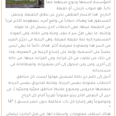
المؤسسة لاسمها وذيوع صيتهما معاً
تالياً، هو صواب تاريخي، أو حقيقة
التاريخ. هذا الاعتبار القطعي يَخرج عن نطاق الحقيقة، ويجعل
المسطور هنا وهناك خطاباً في واقع أمره، بمفهومه الأكثر قرباً
من الحقيقة عينها، ففي الخطاب الذي يشمل كل ما نقوله
ونكتبه، ما يبقى طيَّ سر لا ينفد، ومنه ومن خلاله، وفي العودة
المستمرة إليه ثمة حقيقة معرفة، وهي الرغبة في تحرّي المزيد
من السر هذا ومعاودة معرفته أكثر. هناك دائماً ما يبقى ليس
عصياً على التسمية، وإنما على إشباع الرغبة في المعرفة، وما
في ذلك من تفاوت في كل قراءة، وفي القراءة عينها، من حالة
إلى أخرى، ومن زمن متحول إلى آخر بمتغيراته، وانعطافاته في
مستجداته.
أحيل إلى كلام ذي دلالة لميشيل فوكو( ليست كل مناطق
الخطاب مفتوحة بنفس الدرجة، وقابلة للاختراق بنفس الدرجة:
فبعضها محروس وممنوع علانية( مناطق مميَّزة ومميّزة )، في
حين أن البعض الآخر يبدو مفتوحاً تقريباً أمام كل الرياح
وموضوعاً رهن إشارة كل ذات متكلمة بدون حصر مسبق ) “14
“
هناك استلاف معلومات، واستقاء لها، من قبل الباحث ليتمكن