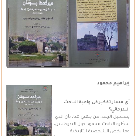
إبراهيم محمود
أي مسار تفكير في واعية الباحث
البدرخاني؟
يستحيل الزعم، من جهتي هنا، بأن الذي
سطَّره الباحث محمود حول البدرخانيين،
وما يخص الشخصية التاريخية