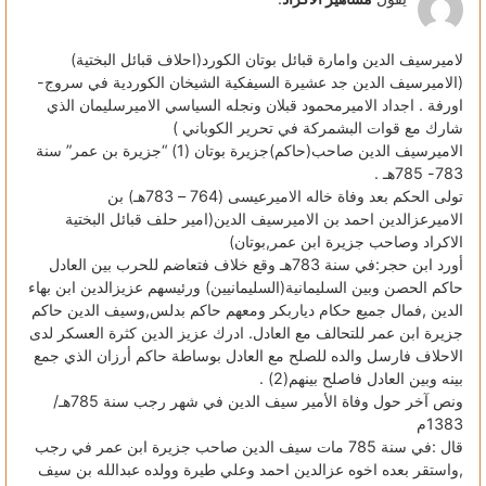
لاميرسيف الدين وامارة قبائل بوتان الكورد(احلاف قبائل البختية)
(الاميرسيف الدين جد عشيرة السيفكية الشيخان الكوردية في سروج-
اورفة . اجداد الاميرمحمود قبلان ونجله السياسي الاميرسليمان الذي
شارك مع قوات البشمركة في تحرير الكوباني )
الاميرسيف الدين صاحب(حاكم)جزيرة بوتان (1) “جزيرة بن عمر” سنة
783- 785هـ .
تولى الحكم بعد وفاة خاله الاميرعيسى (764 – 783هـ) بن
الاميرعزالدين احمد بن الاميرسيف الدين(امير حلف قبائل البختية
الاكراد وصاحب جزيرة ابن عمر,بوتان)
أورد ابن حجر:في سنة 783هـ وقع خلاف فتعاضم للحرب بين العادل
حاكم الحصن وبين السليمانية(السليمانيين) ورئيسهم عزيزالدين ابن بهاء
الدين ,فمال جميع حكام دياربكر ومعهم حاكم بدلس,وسيف الدين حاكم
جزيرة ابن عمر للتحالف مع العادل. ادرك عزيز الدين كثرة العسكر لدى
الاحلاف فارسل والده للصلح مع العادل بوساطة حاكم أرزان الذي جمع
بينه وبين العادل فاصلح بينهم(2) .
ونص آخر حول وفاة الأمير سيف الدين في شهر رجب سنة 785هـ/
1383م
قال :في سنة 785 مات سيف الدين صاحب جزيرة ابن عمر في رجب
,واستقر بعده اخوه عزالدين احمد وعلي طيرة وولده عبدالله بن سيف