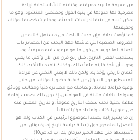
من معرفة ما يريد معرفته، وكتابته تالياً، استجابة لإرادة
معرفية لها حدودها في بنية القول ومقتضى المنشود، وهو ما
يمكن تبينه في بنية الدراسات الحديثة، ومقام شخصية المؤلف
وحقيقتها.
كما نوَّهت بداية، فإن حديث الباحث في مستهل كتابه عن
الظروف الصعبة التي عاشها جهة البحث عن المصادر ذات
الصلة، لها دورها في قول ما هو مرغوب فيه معرفياً، وما
يستجيب لفعل التاريخ، قبل ربع قرن من الآن وأكثر، ما يعني
وجوب أن يأخذ قارئه علماً بذلك، وكذلك ناقده بالتأكيد، ذلك
ائتمان تاريخي يؤخَذ به، ولكن ذلك لا يعني التخلي عن قراءة
المسطور دون السؤال عن كيفية حضور المؤلف، من خلال
نوعية قراءته لمادته، وتعامله مع مصادره كتباً ومقالات ووثائق
وسواها، بلغات مثبتة في الهوامش، إذ دون ذلك يصعب إقامة
علاقة بحثية تحت سقف التاريخ عموماً، والتاريخ المعلَن عنه
طي عنوان الكتاب وامتداد مؤثراته تالياً.
إن ما يشير إليه بصدد الموضوع الرئيس في الكتاب وله، هو
الفصل المتمحور حول ( بداية دراسة تاريخ إمارة بوتان، من
تأسيسها حتى عهد الأمير بدرخان بك. ب.ك.ص10).