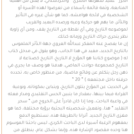
الأبرز ” عميد شهرتها الأسري ” والكردستاني، لا يقلل من أهمية
المتابعة، وثمة قائمة بأسماء من تعرضوا لهذه الأسرة أو
الشخصية في لائحة هوامشه، كما هو شأن غيره في التأثير
والتأثر، ما يهم هو حركية وعيه ورصده البعيد والقريب
لموضوعه التاريخ وفي أي نقطة من التاريخ يقف، ومن أي زاوية
نظر يتحرى حراك التاريخ وزمانه كذلك.
إن ما يفصح عنه المفكر عبدالله العروي جهة التأثر الملموس
بالتاريخ الجديد، مفيد في هذا الجانب، وهو يقول في مدخل كتاب
له ( موضوع كتابنا هو المؤرخ لا التاريخ، التاريخ كصناعة لا
التاريخ كمجموعة حوادث الماضي، هدفنا هو وصف ما يجري في
ذهن رجل يتكلم عن وقائع ماضية، من منظور خاص به، تحدده
حرفته داخل مجتمعه.) ” 20 “
في الحديث عن المؤرخ يتلون التاريخ، ويتباين بمكوناته، ونوعية
القرابة فيما بينها، بمقدار ما يتبين الحس التقليدي ومدار فعله
في واعية الباحث، وما إذا كان قادراً على الخروج من ” سحر
التقليد ” هذا، وتفعيل شخصيته البحثية برؤية مختلفة، كما هو
مغزى التاريخ الجديد. أترانا بالطريقة هذه، نستطيع الدفع
بمفهوم الرغبة أسيرة لدى الباحث الكردي، ليس باحثنا الموسوم
هنا وحده مقصود الإشارة هذه، وإنما بشكل عام، ينطلق من