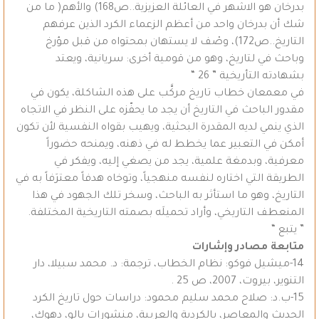
بدرخان هو الاشهر في العائلة العزيزية..ص168) والأهم( ما من
شك أن بدرخان واحد من أعظم الزعماء الكرد الذين عرفهم
التاريخ..ص172)، وصْف لا يستهان بمحتواه من قبل مؤرخ
وباحث في لتاريخ، وهو من قومية أخرى: سريانية، ويعتد
بشهادته التأريخية ” 26 “
في معمعان خطاب تاريخ مركَّب على هذه الشاكلة، يكون في
مقدور الباحث في التاريخ أن يجد ما يحفّزه على النظر في الاتجاه
الذي ينمي لديه المقدرة البحثية، ويهيب بقواه النفسية لأن تكون
أمكن في التعبير عما يخطط له في ذهنه، ويمنحه حضوراً
معرفية، وبدمغة علمية، يجد من يصغي إليه، ويفكر في
الطريقة التي اختاره لنفسه منهجياً، وتوخاه هدفاً معترَفاً به في
التاريخ، وهو ما استأثر به الباحث، وسخر تلك الجهود في هذا
المنعطف التاريخي، وأراد تحميلَه بصمته التاريخية المختلفة.
” يتبع “
متابعة مصادر وإشارات
14-ميشيل فوكو: نظام الخطاب، ترجمة: د. محمد سبيلا، دار
التنوير، بيروت، 2007، ص 25 .
15-ب.د: صلاح محمد سليم محمود: دراسات حول تاريخ الكرد
الحديث والمعاصر، بالكردية والعربية، منشورات بالو، دهوك،