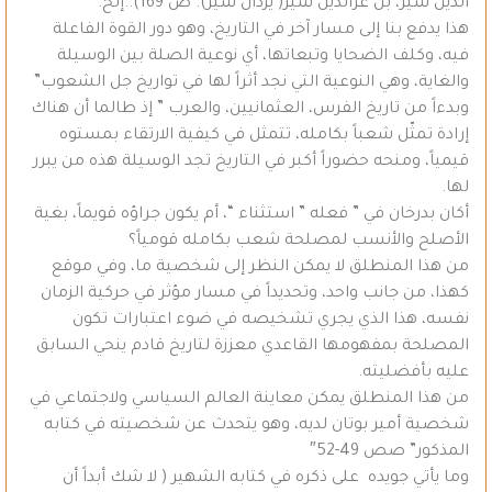
الدين شير، بل عزالدين شير( يزدان شير). ص 169)..إلخ.
هذا يدفع بنا إلى مسار آخر في التاريخ، وهو دور القوة الفاعلة
فيه، وكلف الضحايا وتبعاتها، أي نوعية الصلة بين الوسيلة
والغاية، وهي النوعية التي نجد أثراً لها في تواريخ جل الشعوب”
وبدءاً من تاريخ الفرس، العثمانيين، والعرب ” إذ طالما أن هناك
إرادة تمثّل شعباً بكامله، تتمثل في كيفية الارتقاء بمستوه
قيمياً، ومنحه حضوراً أكبر في التاريخ تجد الوسيلة هذه من يبرر
لها.
أكان بدرخان في ” فعله ” استثناء “، أم يكون جراؤه قويماً، بغية
الأصلح والأنسب لمصلحة شعب بكامله قومياً؟
من هذا المنطلق لا يمكن النظر إلى شخصية ما، وفي موقع
كهذا، من جانب واحد، وتحديداً في مسار مؤثر في حركية الزمان
نفسه، هذا الذي يجري تشخيصه في ضوء اعتبارات تكون
المصلحة بمفهومها القاعدي معززة لتاريخ قادم ينحي السابق
عليه بأفضليته.
من هذا المنطلق يمكن معاينة العالم السياسي ولاجتماعي في
شخصية أمير بوتان لديه، وهو يتحدث عن شخصيته في كتابه
المذكور” صص 49-52″
وما يأتي جويده على ذكره في كتابه الشهير ( لا شك أبداً أن