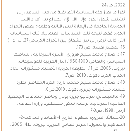
2022، ص24.
نقرأ ما يعزز هذه السياسة التفريقية من قبل الساعين إلى
تشتيت شمل الكرد، وإلى الآن (إن الصراع بين أفراد الأسر
الكوردية الحاكمة في الإمارة ليس لأنانية وطموح بعض الأمراء
الكورد فقط نتيجة تلك السياسات العثمانية، تلك السياسات
التي كانت ترمي إلى بذر الشقاق بين الأمراء الكرد.ص27. ب. ع . )
16-المصدر نفسه، ص 173.
17-د. صلاح محمد سليم هروري: الأسرة البدرخانية : نشاطها
السياسي والثقافي 1900-1950، الدار العربية للموسوعات،
بيروت، 2006، ص11، الطبعة الكردية الأصلية، منشورات اتحاد
الكتاب الكرد، دهوك، 2010، ص7.
18-د. صلاح محمد سليم محمد: تاريخ الكرد المعاصر: نظرة
علمية، منشورات جزيري،دهوك، 2018،ص8.
19- مالميسانج: بدرخانيو جزيرة بوتان وحاضر اجتماعات الجمعية
العائلية البدرخانية، ترجمة: شكور مصطفى، وزارة الثقافة ،
أربيل، 1998، ص3-7.
20-عبدالله العروي: مفهوم التاريخ 1-الألفاظ والمذاهب-2-
المفاهيم والأصول، المركز الثقافي العربي، بيروت، ط4، 2005 ،