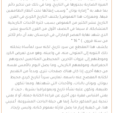
الميزة الضاربة بجذورها في التاريخ، وما في ذلك من تذكير دائم
بما مهد به ” إمارة بوتان ” وسبب إبقائها تحت أنظار الطامعين
فيها، ومعززات هذا الغموض( يكتنف التاريخ الكردي في القرن
التاريخ عشر الكثير من الغموض بسبب كثرة الأحداث التاريخية
المتشابكة، لا سيما في النصف الأول من القرن التاسع عشر
الذي شهد نهاية العصر الإماراتي في كردستان بعد أن دام لأكثر
من ستة قرون..) ” 16 “
يكشف هذا المقطع عن سرد تاريخ، لكنه سرد لمأساة يتخلله
ذلك التنويه إلى المتوخى منه، في واعيته، وهو مدى تعرض الكرد
وموطنهم إلى غزوات الآخرين: المحيطين المتاخمين لحدودهم
الجغرافية، وموقعهم التاريخي، وما يصل اليوم بالأمس نفسه.
من جهة أخرى، إذا كان هناك صفحات تترى، وبدءاً من التقديم
لكتابه المفصح عنه باسمه، تمارس سرداً لتاريخ كردي محيط
ببوتان، وبوتان بالذات، والأحداث التي شهدتها، ومما تتكون
طبيعة، وتكون عليه نشأة تاريخ وديموغرافيا بشرية ، حيث لا
يغني اقتباس فقرة دون أخرى عن قراءة الكتابة جملة، أو لا يعني
تنحية غير المذكور جانباً، إنما هي حيلة الباحث المشروعة: أعنيني
هنا، في كيفية إبراز ما يصل قارئه بعموم كتابه، وليس بإيجاد