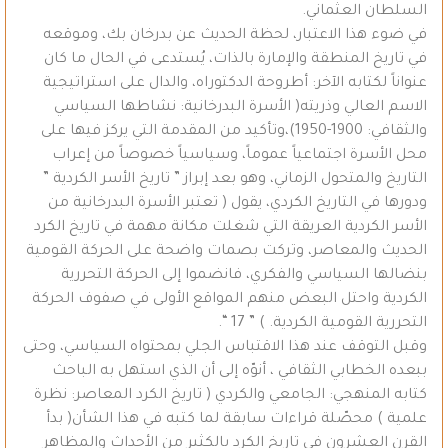
السلطان العثماني.
في ضوء هذا الاعتبار، لحظة الحديث عن بدرخان بك، وموقعه
في تاريخ المنطقة والإمارة بالذات، يُستدعى في الحال ما كان
عنواناً لكتابه الآخر: أطروحة الدكتوراه، والدال على استراتيجية
الاسم العالي وذريته( الأسرة البدرخانية: نشاطها السياسي
والثقافي: 1900-1950)،وتأكيد من المقدمة التي يركز فيها على
محل الأسرة اجتماعياً عموماً، وسياسياً خصوصاً من إعراب
التاريخ والمتحول الزماني، وهو بعد إبراز ” تاريخ الأسر الكردية ”
ودورها في التاريخ الكردي، يقول ( تعتبر الأسرة البدرخانية من
الأسر الكردية العريقة التي شغلت مكانة مهمة في تاريخ الكرد
الحديث والمعاصر، وتركت بصمات واضحة على الحركة القومية
بنضالها السياسي والفكري، فانضموا إلى الحركة التحررية
الكردية واحتل البعض منهم المواقع الأولى في صفوف الحركة
التحررية القومية الكردية. ) ” 17 “.
وقبل التوقف عند هذا الاقتباس الجلي بمحتواه السياسي، وحتى
ببعده الخطابي الثقافي ، أنوّه إلى أن الذي استهل به الباحث
كتابه المنهجي: الجامعي والكردي ( تاريخ الكرد المعاصر: نظرة
علمية ) محصّلة قراءات سابقة لما كتبه في هذا الشأن( بدأ
القرن العشرون في تاريخ الكرد بالكثير من الأحداث والمظاهر