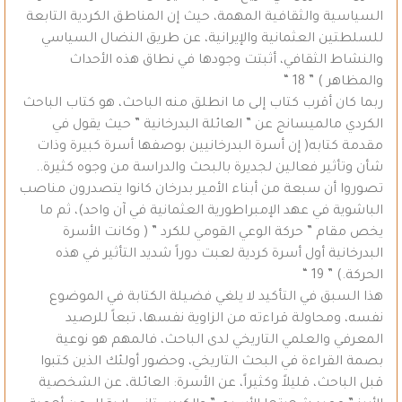
السياسية والثقافية المهمة، حيث إن المناطق الكردية التابعة
للسلطتين العثمانية والإيرانية، عن طريق النضال السياسي
والنشاط الثقافي، أثبتت وجودها في نطاق هذه الأحداث
والمظاهر ) ” 18 “
ربما كان أقرب كتاب إلى ما انطلق منه الباحث، هو كتاب الباحث
الكردي مالميسانج عن ” العائلة البدرخانية ” حيث يقول في
مقدمة كتابه( إن أسرة البدرخانيين بوصفها أسرة كبيرة وذات
شأن وتأثير فعالين لجديرة بالبحث والدراسة من وجوه كثيرة..
تصوروا أن سبعة من أبناء الأمير بدرخان كانوا يتصدرون مناصب
الباشوية في عهد الإمبراطورية العثمانية في آن واحد)، ثم ما
يخص مقام ” حركة الوعي القومي للكرد ” ( وكانت الأسرة
البدرخانية أول أسرة كردية لعبت دوراً شديد التأثير في هذه
الحركة.) ” 19 “
هذا السبق في التأكيد لا يلغي فضيلة الكتابة في الموضوع
نفسه، ومحاولة قراءته من الزاوية نفسها، تبعاً للرصيد
المعرفي والعلمي التاريخي لدى الباحث، فالمهم هو نوعية
بصمة القراءة في البحث التاريخي، وحضور أولئك الذين كتبوا
قبل الباحث، قليلاً وكثيراً، عن الأسرة: العائلة، عن الشخصية