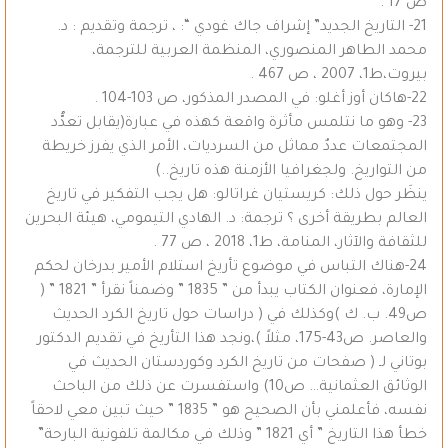
ص 17 .
21- التاريخ الجديد” إشراف جاك غودي “: ، ترجمة وتقديم : د.
محمد الطاهر المنصوري، المنظمة العربية للترجمة،
بيروت،ط1، 2007 ، ص 467 .
22-هاكان أوز أغلو: في المصدر المذكور، ص 103-104 .
23- وهو ما نتلمس مأثرة واقعة كهذه في عبارة(يقابل تعدُّد
المجتمعات عددٌ مماثل من السرديات، الأمر الذي يفرز خريطة
من التواريخ. ولجغرافيا الأزمنة هذه تاريخ..)
ينظَر حول ذلك: كريستيان غراتالو: هل يجب التفكير في تاريخ
العالم بطريقة أخرى ؟ ترجمة: د. الهادي التيمومي، هيئة البحرين
للثقافة والآثار، المنامة، ط1، 2018 ، ص 77 .
24-هناك التباس في موضوع تأريخ استلام الأمير بدرخان لحكم
الإمارة، فعنوان الكتاب يبدأ من ” 1835 ” وضمناً نقرأ ” 1821 ” (
ص49. ب. ك )وكذلك في ( دراسات حول تاريخ الكرد الحديث
والعاصر. ص43-175، مثلاً )،ونجد هذا التأريخ في تقديم الدكتور
بوتاني لـ ( صفحات من تاريخ الكرد وكوردستان الحديث في
الوثائق العثمانية… ص10) واستفسرت عن ذلك من الباحث
نفسه، فأعلمني بأن الصحيح هو ” 1835 ” حيث تبين معي لاحقاً
خطأ هذا التاريخ ” أي 1821 ” وذلك في مكالمة تلفونية البارحة”