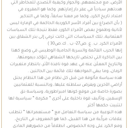
الأرض، مع مجتمعهم، والجوار وكيفية التصدي للمخاطر التي
هددتهم سيادياً في عقر دار إمارتهم. وكما هو المقروء في
امتداد تاريخ الكرد، وكما مر معنا سابقاً، وكما في التذكير
( بأن الصراع بين أفراد الأسر الكوردية الحاكمة في الإمارة ليس
لأنانية وطموح بعض الأمراء الكورد فقط نتيجة تلك السياسات
العثمانية، تلك السياسات التي كانت ترمي إلى بذر الشقاق بين
الأمراء الكرد. ب. ع .ص27- ب . ك.ص30 )
إنها الحرب القائمة والسرية الحامية الوطيس في وضع كهذا
بين الذاكرة التي تحتض تاريخها الشفاهي لتؤكد ديمومتها،
والتاريخ المعلَن عنه في عهد قوة نافذة الأثر، بانتظار متغيرات
الزمان، وما يبقي المواجهة تلك قائمة بين الحالتين .
هذه سياسة مألوفة من قبل كل نظام من هذا النظام يحتل
أراضي الآخرين ويفرض سلطته عليها، وبالنسبة للعثمانيين
بصورة خاصة من موقع كونها امبراطورية، وسياسة دق
الإسفين، وتأليف قوة داخلية على أخرى ” مكرمة ” سياسية لها
لتثبيت حكمها أكثر.
هذه النوعية من سياسة التعامل مع ” مستعمراتها ” تتطلب
علاقات مركَّبة من هذا القبيل، كما هو المعروف في التاريخ،
ومع الكرد على وجه الخصوص، انطلاقاً من حضورهم المادي