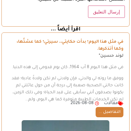
اقرأ أيضاً ...
في مثل هذا اليوم؛ بدأت حكايتي.. سيرتي؛ كما عشتُها،
وكما أتذكرها.
لوند حسين*
في مثل هذا اليوم 8 آب 1964، كان يوم قدومي إلى هذه الدنيا.
ووفق ما روته لي والدتي، فإن ولادتي لم تكن ولادةً عادية؛ فقد
كانت حالتي الصحية صعبة إلى درجة أن من حول عائلتي لم
يكونوا يصدقون أنني سأبقى على قيد الحياة؛ وفي ذلك الزمن،
لم تكن الخدمات الطبية متوفرة كما هي اليوم، ولم…
مقالات
2026-08-08
التفاصيل ...