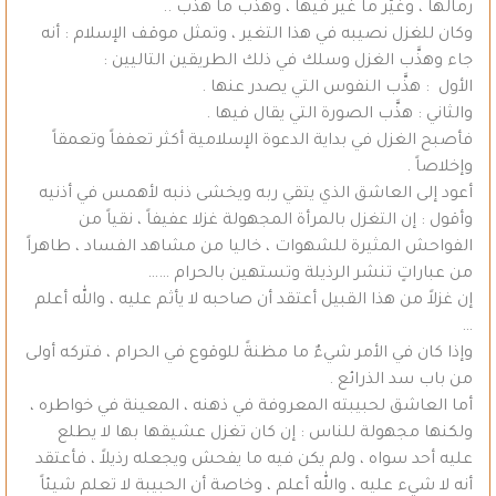
رمالها ، وغيّر ما غير فيها ، وهذب ما هذب ..
وكان للغزل نصيبه في هذا التغير ، وتمثل موقف الإسلام : أنه
جاء وهذَّب الغزل وسلك في ذلك الطريقين التاليين :
الأول : هذَّب النفوس التي يصدر عنها .
والثاني : هذَّب الصورة التي يقال فيها .
فأصبح الغزل في بداية الدعوة الإسلامية أكثر تعففاً وتعمقاً
وإخلاصاً .
أعود إلى العاشق الذي يتقي ربه ويخشى ذنبه لأهمس في أذنيه
وأقول : إن التغزل بالمرأة المجهولة غزلا عفيفاً ، نقياً من
الفواحش المثيرة للشهوات ، خاليا من مشاهد الفساد ، طاهراً
من عباراتٍ تنشر الرذيلة وتستهين بالحرام ……
إن غزلاً من هذا القبيل أعتقد أن صاحبه لا يأثم عليه ، والله أعلم
…
وإذا كان في الأمر شيءٌ ما مظنةً للوقوع في الحرام ، فتركه أولى
من باب سد الذرائع .
أما العاشق لحبيبته المعروفة في ذهنه ، المعينة في خواطره ،
ولكنها مجهولة للناس : إن كان تغزل عشيقها بها لا يطلع
عليه أحد سواه ، ولم يكن فيه ما يفحش ويجعله رذيلاً ، فأعتقد
أنه لا شيء عليه ، والله أعلم ، وخاصة أن الحبيبة لا تعلم شيئاً