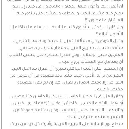
أن أتغزل بها وأحوِّل حبها المكنون والمخزون في قلبي إلى نبعٍ
يخرج منه مشاعر الحب والعطف والعشق حتى يرتوي منه
العشاق والمحبون ؟!
وإن كان لا ، فمتى سأداوي قلبا عليلا بحب لا يعلم ما بداخله إلا
الله جل شانه ؟
وقبل الخوض في مسألة التغزل بالحبيبة وحكمها الشرعي ،
سأقف قليلا عند تاريخ الغزل باختصار شديد ، وخاصة في
الفترتين قبيل الإسلام ، وفي صدر الإسلام ؛ حتى يتسنى للشاب
أن يتعامل مع المسألة بروح ندية ..
إن المطلع على الأدب الجاهلي سيرى أن الغزل قد احتل الجزء
الأكبر من تراثه الأدبي ، حيث قلّما تجد قصيدة في أي غرض من
الأغراض إلا وفيها اتصال بالغزل ، هذا إن لم تكن القصيدة
مقتصرة عليه .
وكان الغزل في العصر الجاهلي يسير في اتجاهين متناقضين ،
أولهما : الاتجاه الحسي الفاحش ، وكان يتزعمه امرئ القيس ،
وثانيهما : الاتجاه الحسي العفيف ، وكان يمثله مجموعة من
الشعراء منهم عنترة بن شداد.
سطع نور الإسلام على الجزيرة العربية وأنارت كل ذرة من ذرات