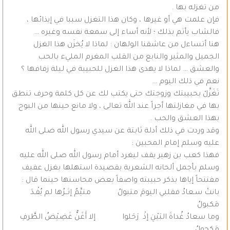
من تغزله بها .
فإن علمت هي أو غيرها ، وكان هذا التغزل سببا في إيذائها ،
فالشاب يأثم بذلك ؛ لأنه أساء إلى سمعة نفسه وغيره …
هنا أتساءل من عاشقنا الولهان : لماذا لا يُخزَن هذا الغزل
الجميل والمثير والنابع من القلب المغرم المليء بالحب
والعشق … لماذا لا يهدى هذا الغزل للحبيبة في ليلة زفافها ؟
نعم في ذلك اليوم …
تَغَزَّلْ بحبيبتك وزوجتك حتى يكتب لك عن كل كلمة وحرف تنطق
بها في مغازلتها أجراً عند الله تعالى ، ولا مانع حينها من البوح
بهذا العشق والحب .
وقد وردت في ذلك أدلة ثابتة عن سيدي رسول الله صلى الله
عليه وسلم إمام المحبين :
فهذا كعب بن زهير يقف ليغرد أمام رسول الله صلى الله عليه
وسلم بأجمل ألحانه الشعرية بقصيدة استهلها بغزل عفيف
مفتتحاً إياها بذكر حبيبته واصفاً بعض محاسنها حينما قال :
بانتْ سـعادُ فقلبي اليومَ متبولُ متيَّمٌ إثــرُها لم يُفْـدَ
مَكبولُ
وما سعادُ غُداةَ البَيْنِ إذْ رَحَلوا إلا أَغَنُّ غَضِيْضُ الطَّرفِ
مَكحولُ