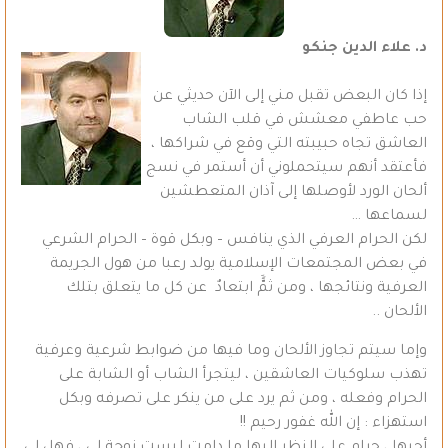
د. علاء الدين جنكو
إذا كان البعض تقبل مني إلى الآن حديثي عن
حب عاطفي معشش في قلب الشاب
العاشق تجاه حبيبته التي وقع في شراكها ،
فأعتقد أنهم سيتحملوني أن أستمر في نسج
ألحان الورد لأوصلها إلى آذان المتعطشين
لسماعها …
لكن الحرام العرفي الذي ينافس – وبكل قوة – الحرام الشرعي
في بعض المجتمعات الإسلامية يولد رعبا من هول الجريمة
العرفية ونتائجها ، ومن ثمًَّ ابتعادٌ عن كل ما يتعلق بتلك
الألحان ..
وإما سيتم تجاوز الألحان وما فيها من ضوابط شرعية وعرفية
تهذب سلوكيات العاشقين ، ليتجرأ الشاب أو الشابة على
الحرام وفعله ، ومن ثم يرد على من ينكر على تصرفه وبكل
استهزاء : إن الله غفور رحيم !!
أحبها ، حرام علي النظر إليها ما دامت ليست زوجة لي ، فهل لي