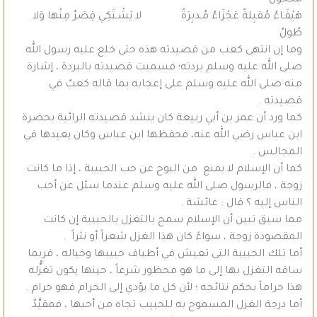
هَيْفَـاءُ مُقبِلةً عَجْزَاءُ مُـدبِرَةً لا يَشْـتَكِي قِصَرٌ مِنْها وَلا
طُولُ
وما إن انتهى كعب من قصيدته هذه حتى خلع عليه رسول الله
صلى الله عليه وسلم بردته؛ فسميت قصيدته بالبردة ، إشارة
منه صلى الله عليه وسلم على إعجابه بما قاله كعبٌ في
قصيدته .
كما ورد أن عمر بن أبي ربيعة كان ينشد قصيدته الرائية بحضرة
ابن عباس رضي الله عنه، فحفظها ابن عباس وكان يعيدها في
المجالس .
كما أن الإسلام لا يمنع من البوح عن حب الحبيبة ، إذا ما كانت
زوجة ، فالرسول صلى الله عليه وسلم عندما سئل عن أحب
الناس إليه ؟ قال : عائشة .
مما سبق تبين أن الإسلام سمح بالتغزل بالحبيبة إن كانت
المقصودة زوجة ، سواءً كان هذا الغزل شعراً أو نثراً .
أما تلك الحبيبة التي تعيش في أطياف حبيبها وخياله ، فربما
ساقه التغزل بها إلى ما هو محظور شرعاً ، حينها يكون تغزُّله
هذا حراماً بحكم نتائجه ؛ لأن كل ما يؤدي إلى الحرام فهو حرام .
أما درجة الغزل المسموح به للحبيب تجاه من أحبها ، فمقيَّدٌ