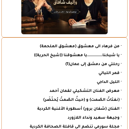
· من فرهاد الى معشوق (معشوق الملحمة)
· يا شيخنا………………يا معشوقنا ((شيخ الحرية))
· رحلتي من دمشق إلى عمان(1)
· قمر الليالي
· الليل الداجي
· معرض الفنان التشكيلي لقمان أحمد
· (نفثاتُ الصّمت) و (حيثُ الصّمتُ يُحتَضَر)
· الفنان (شفان برور) أسطورة الأغنية الكردية
· وجيهة سعيد ونداء اللازورد
· مجلة سورمي تنضم الى قافلة الصحافة الكردية