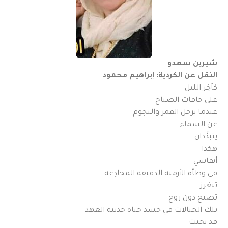
شيرين سعدو
النقل عن الكردية: إبراهيم محمود
كآخِر الليل
على حافات الصباح
عندما يرحل القمر والنجوم
عن السماء
يتبدَّدان
هكذا
أنفاسي
في وطأة الأزمنة الدقيقة المخادِعة
تنغرز
تصبح دون روح
تلك الخيالات في جسد حياة حديثة العهد
قد نحتت