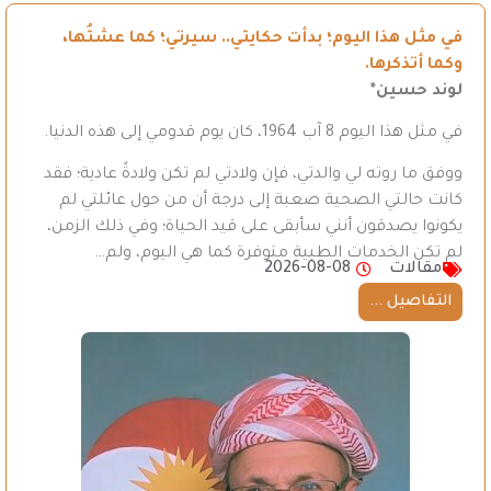
في مثل هذا اليوم؛ بدأت حكايتي.. سيرتي؛ كما عشتُها،
وكما أتذكرها.
لوند حسين*
في مثل هذا اليوم 8 آب 1964، كان يوم قدومي إلى هذه الدنيا.
ووفق ما روته لي والدتي، فإن ولادتي لم تكن ولادةً عادية؛ فقد
كانت حالتي الصحية صعبة إلى درجة أن من حول عائلتي لم
يكونوا يصدقون أنني سأبقى على قيد الحياة؛ وفي ذلك الزمن،
لم تكن الخدمات الطبية متوفرة كما هي اليوم، ولم…
مقالات
2026-08-08
التفاصيل ...