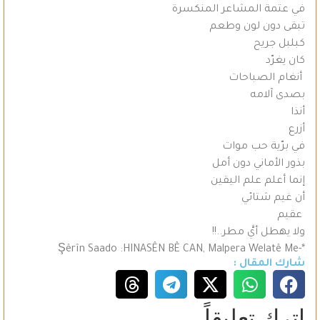
في عتمة المشاعر المنكسرة
تبقى دون لون وطعم
كبلبل جريح
كان يغرّد
أنغام الصباحات
بصدى آلامه
أنذا
أزرع
في برّية حب موات
بذور الأماني دون أمل
إنما أعلم علم اليقين
أن غيم شتائي
عقيم
ولا يهطل أيَّ مطر..!!
*-Şêrîn Saado :HINASÊN BÊ CAN, Malpera Welatê Me
شارك المقال :
اترك تعليقاً