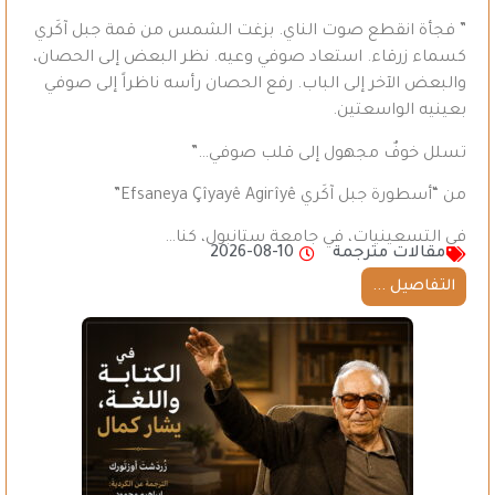
” فجأة انقطع صوت الناي. بزغت الشمس من قمة جبل آكَري
كسماء زرقاء. استعاد صوفي وعيه. نظر البعض إلى الحصان،
والبعض الآخر إلى الباب. رفع الحصان رأسه ناظراً إلى صوفي
بعينيه الواسعتين.
تسلل خوفٌ مجهول إلى قلب صوفي…”
من “أسطورة جبل آكَري Efsaneya Çîyayê Agirîyê”
في التسعينيات، في جامعة ستانبول، كنا…
مقالات مترجمة
2026-08-10
التفاصيل ...