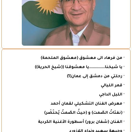
· من فرهاد الى معشوق (معشوق الملحمة)
· يا شيخنا………………يا معشوقنا ((شيخ الحرية))
· رحلتي من دمشق إلى عمان(1)
· قمر الليالي
· الليل الداجي
· معرض الفنان التشكيلي لقمان أحمد
· (نفثاتُ الصّمت) و (حيثُ الصّمتُ يُحتَضَر)
· الفنان (شفان برور) أسطورة الأغنية الكردية
· وجيهة سعيد ونداء اللازورد