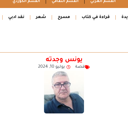
القسم العربي
القسم الثقافي
القسم الكوردي
دة
قراءة في كتاب
مسرح
شعر
نقد ادبي
يونس وجدته
قصة
يوليو 10, 2024