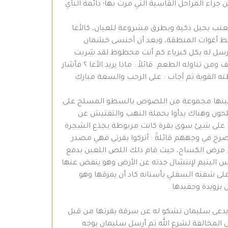
راء المراحل القاسية التي مرت بها؛ دائمة النأي
لعنب بحيل ذكية وبطرق مشروعة للعيان، كالأغا
 وسط أغوات المنطقة، وبعد أن أحتسى خشمان
المرسل له بكل كبرياء كم أنت محظوظ لقد شربت
ن تناوله الطعم قائلاً : ماذا يريد الأغا ؟ فأشار
ه القوية ثم أجاب : على الرحب والسعة مبارك
 حينها مجموعة من اللصوص بالسطو المسلح على
حون وهناك بدأوا بحملة النهب والتفتيش عن
عثروا على شيئ سوى بقرة كانت مربوطة بجذع الشجرة
خ في وجههم قائلةً : أتركوا بقرتي فهي مصدر
راء مرض الكساح، حيث قام ذلك اللص اللعين بدفع
س اليتيم لإنتشال جدته عن الأرض وهو ينفض عنها
لى شفته السفلي بأسنانه كاد أن يمزقها وهو
زويدة وحفيدها .
م يدعى سليمان تشكو له عن سرقة بقرتها من قبل
 المخالفة لشرع الله ثم أرسل سليمان بوجه