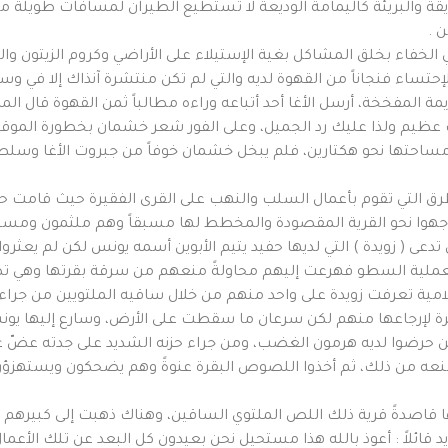
ة والبريئة كاليمامة الوديعة لا تستطيع الطيران لمسافات طويلة من ج
 .
لخفاء بخلق المشاكل بغية الإستيلاء على الأراضي وكروم الزيتون وا
لإحتساء فنجاناً من القهوة لديه والتي لم تكن منتشرة آنذاك إلا في
يمة المفخخة، أرسل الأغا أحد أتباعه وراءه مطالباً ثمن القهوة قال 
 عظيم ولذا عليك رد الجميل، وعلى الفور شعر خشمان بخطورة الموقف وم
 مساحتها نحو هكتارين، فلم يبخل خشمان خوفاً من جبروت الأغا وسلطت
ق التي تقوم بأعمال السلب والنهب على القرى الفقيرة حيث قامت
توجهوا نحو القرية المقصودة والمخطط لها مسبقاً وهم ملثمون ومسل
ن تدعى ( زويدة ) التي لديها حفيد يتيم الأبوين أسمه يونس لكن لم ي
 بعملية السطو فهرعت إليهم محاولةً منعهم من سرقة بقرتها وهي تصر
 الكلامية تعرفت زويدة على واحد منهم من خلال ساقيه الملتويين من ج
رة لإرجاعها منهم لكن سرعان ما سقطت على الأرض، وسارع إليها يون
ذين حرضوا لديه هرمون الغضب، ومن جراء حزنه الشديد على جدته عضّ ع
ه من ذلك، ثم أخذوا اللصوص البقرة عنوةً وهم يضحكون ويستهزؤن ب
تها قاصدةً قرية ذلك اللص الملتوي الساقين، وهناك ذهبت إلى كبيره
ئلاً : أعوذ بالله هذا مستحيل نحن بعيدون كل البعد عن تلك الأعمال