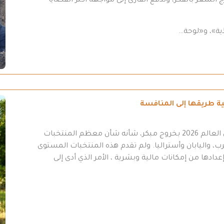
 الشعر بالفكر، وتدفع القارئ إلى مواجهة أكثر القضايا
ية»، و«لوحة…
انتهت مشاركة المنتخب العراقي في نهائيات كأس العالم 2026 بخروج مبكر، شأنه شأن معظم المنتخبات
ب، واليابان وأستراليا. ولم تقدم هذه المنتخبات المستوى
عدادها من إمكانات مالية وبشرية ، الأمر الذي أدى إلى