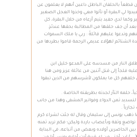
ن قطعاً بالحلفان الباطل داعين أنهم لا يعلمون عن
عيدوا لي البقرة أو تأتوا معي وخذوا العجل الصغير
وكما لدي حفيد يتيم أرعاه من خلال البقرة، كل
د أن جف حلقها من المطالبة بحقها عندئذٍ
هم وتدعوا عليهم قائلةً : ربي يا ملك السموات
ويدة الشتائم لهؤلاء عديمي الرحمة قاموا بطردها من
طلاق النار من مسدسه على المدعو خليل ابن
عليه فلجأ إلى قتل أثنين من عائلة عزيز ومن هنا
كين خلفهم كل ما يملكون لأشرسهم من الذين تبقوا
ً، حلمه الثأر لجدته بطريقته الخاصة .
تسديد ثمن الدواء وفواتير المشفى وهذا من جانب
ارياً .
ينها ذهب يونس إلى سليمان وقال له جئت لشراء كرم
تواضع وثقة وبأعصاب باردة وليكن؛ فكم تريد ثمنه
 بين الحاضرين أولاده وبعض من أتباعه، في البداية