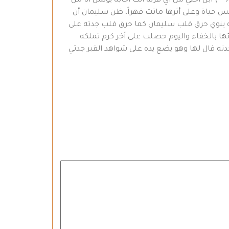
لم يصدق سليمان لكن عندما شاهد بأم عينيه النقود لم يتفوه ببنت شفة ثم سأله بفضول ( ? Xwarzî ! Tu ji kîjan gundî yî ) ابن أختي من اي قرية أنت أجابه يونس أنا من
حياة وعلى أثرها ماتت قهراً، ظن سليمان أن
سه ينوي حرق قلب سليمان كما حرق قلب جدته على
ائها بالخفاء واليوم حصلت على أخر كرم تملكه
دته قال لها وهو يضع يده على شواهد القبر جدتي