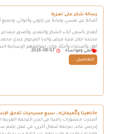
رسالة شكر على تعزية
أصالةً عن نفسي، ونيابةً عن إخوتي وأخواتي، وجميع
أتقدم بأسمى آيات الشكر والتقدير، وأصدق مشاعر الع
محنتنا خلال فترة مرض والدنا المرحوم عبدي محم
أهل وأصدقاء وأحبّة، وكان لمواقفهم الإنسانية النبيل
نعي ومواساة
2026-08-07
التفاصيل ...
«أناهيتا وگَميفان»… سبع مسرحيات تلاحق الإن
أصدرت منشورات رامينا في لندن الترجمة العربية ل
إدريس عابد، بترجمة شمال آكريي، في عمل يضم سبع 