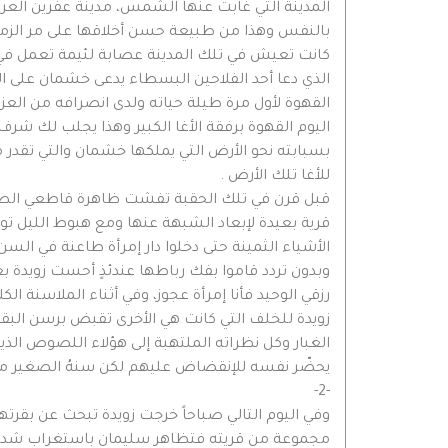
المدينة التي غابت عنها الشمس، مدينة عفرين العريق
بالنفس وهذا من طبيعة حسن أخلاقها على مر الزمن
كانت تعيش في تلك المدينة عصابة لئيمة تعمل في ا
الذي دعا أحد الفلاحين البسطاء يدعى خشمان على ا
القهوة لأول مرة طيلة حياته ولدى انصرافه من العز
اليوم القهوة برفقة الأغا الكبير وهذا يجلب لك شرف
بسبابته نحو الأرض التي يملكها خشمان والتي تقدر
للأغا تلك الأرض .
قبل قرن في تلك الحقبة تفشت ظاهرة قاطعي الطر
قرية بعيدة لإبعاد الشبهة عنها ومع هبوط الليل 
الأشياء الثمينة حتى دخلوا دار إمرأة طاعنة في الس
وبدون تردد قاموا بفك رباطها عندئذٍ أحست زويدة
رزقي الوحيد فأنا إمرأة عجوز، وفي أثناء الملاسنة
زويدة للخلف التي كانت هي الأخرى تقبض برسن البق
الغبار وكل نظراته الملتهبة إلى هؤلاء اللصوص ال
يحضّر نفسه للإنقضاض عليهم لكن سنهُ الصغير منع
-2-
وفي اليوم التالي صباحاً خرجت زويدة تبحث عن بقر
مجموعة من قريته فتظاهر سليمان باستغراب شديد قا