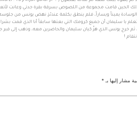
ذلك الحين قامت مجموعة من اللصوص بسرقة بقرة جدتي وعانت لأتعس 
 الوسادة يميناً ويساراً، فلم ينطق بكلمة عندئذٍ نهض يونس من جلو
ل تعلم يا سليمان أن جميع كرومك التي بعتها سابقاً أنا الذي قمت بشر
، ثم خرج يونس الذي هزّ كيان سليمان والحاضرين معه، وذهب إلى قبر ج
تقام !
ية مشار إليها بـ
*