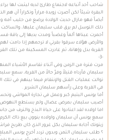
شاحب أحد أتباعه لاجتماع طارئ لديه ليثبت لها براء
البقرة شيئاً لكن أصرت زويدة مراراً وتكراراً أن هم 
أيضاً فهو مازال حديث الولادة يرضع من حليب أمه وم
ذلك التوسل لم يرق قلب سليمان عليها، والساكت ع
أحمرت عيناها ألماً وغضباً ومدت يديها إلى ياقة ف
والأرض هؤلاء سرقوا بقرتي لا ترحمهم إذا دامت لهم أل
القرية بذل وإهانة، ثم غادرت المسكينة من تلك الق
-3-
مرت فترة من الزمن وفي أثناء تقاسم الأشياء المنه
سليمان فأرداه قتيلاً وفرّ حالاً من القرية، سمع سلي
توالت عمليات القتل والإنتقام فيما بينهم في تلك ا
في القرية وعلى رأسهم سليمان الشرير .
أما يونس اليتيم كبر وعمل في تجارة المواشي وتحسنت
أصيب سليمان بمرض عضال ولم يستطع النهوض من الفر
اما اولاده لقد اعتادوا على حياة البذخ والترف من جان
سمع يونس أن سليمان واولاده ينوون بيع ذاك الكرم 
زيتونك أجابه سليمان بكل غرور الذي كان طريح فراش
؟ طلب سليمان الثمن وبدون تردد أخرج يونس المبلغ قا