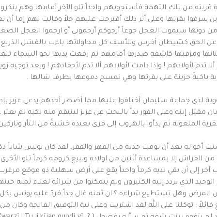
ة قريته من تلك التهمة فأستجوبهم واحداً تلو الآخر أمامها وهم ينكرو
الذين سرقوا بقرتها وعلى أثر ذلك أقترحت عليهم حلاً وقالت لهم إما أن ت
ن دونها سيموت العجل جوعاً أرجوكم أرحموني أو ارحموا العجل الصغير 
ن الحق كشيطان أخرس وللأسف كل محاولاتها باءت بالفشل الذريع بع
ستانها ومزقتها كاشفة صدرها أمامهم ثم رفعت يديها نحو السماء تلعن
ا تدم لأولادهم ! وإذا دامت لأولادهم ألا تدم لأحفادهم ! وبعد توجيه ز
رية باكيةً حزينة على بقرتها وهي تمسح دموعها بطرف شالها .
وبة لدى جماعة سليمان أختلفوا عليها مما أضطر أحدهم يدعى عزيز بإ
مان مقتل إبنه وعلى الفور بدأ بالبحث عن عزيز لينتقم منه لكنه لم يعثر 
لقرية الملعونة ثم بدأوا بالهروب إلى قرى بعيدة خشيةً من الثأر وتار
 أحواله بعد أن توفت جدته من القهر والفقر، لقد كان يونس شاباً ذكيا
اش إلا بمساعدة أثنين من اولاده ويبيع كرومه كرماً تلو الأخرى ل
ب آخر إلى أن بقي لديه كرماً واحداً يقع على أرض سهلية ذو موقع مرغرب تج
الوحيد الذي تردد إليه الكثيرون ولم يتمكنوا من شرائه لغلاء ثمنه ح
 المرض وهل تستطيع شراءه ؟ ان ثمنه غال جداً فردّ عليه يونس بكل 
ئلاً : توكلنا على الله لقد اشتريت وعلى نية التوفيق الفاتحة وكان من