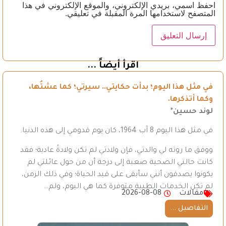
احفظ اسمي، بريدي الإلكتروني، والموقع الإلكتروني في هذا
المتصفح لاستخدامها المرة المقبلة في تعليقي.
اقرأ أيضاً ...
في مثل هذا اليوم؛ بدأت حكايتي.. سيرتي؛ كما عشتُها،
وكما أتذكرها.
لوند حسين*
في مثل هذا اليوم 8 آب 1964، كان يوم قدومي إلى هذه الدنيا.
ووفق ما روته لي والدتي، فإن ولادتي لم تكن ولادةً عادية؛ فقد
كانت حالتي الصحية صعبة إلى درجة أن من حول عائلتي لم
يكونوا يصدقون أنني سأبقى على قيد الحياة؛ وفي ذلك الزمن،
لم تكن الخدمات الطبية متوفرة كما هي اليوم، ولم…
مقالات
2026-08-08
التفاصيل ...