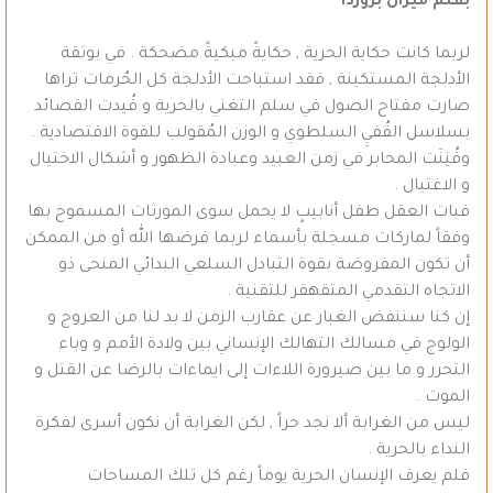
بقلم ميرآل بروردا
لربما كانت حكاية الحرية , حكايةً مبكيةً مضحكة . في بوتقة
الأدلجة المستكينة , فقد استباحت الأدلجة كل الحُرمات تراها
صارت مفتاح الصول في سلم التغني بالحرية و قُيدت القصائد
بسلاسل القُفيِ السلطوي و الوزن المُقولب للقوة الاقتصادية .
وقُنِنَت المحابر في زمن العبيد وعبادة الظهور و أشكال الاختيال
و الاغتيال .
فبات العقل طفل أنابيبٍ لا يحمل سوى المورثات المسموح بها
وفقاً لماركات مسجلة بأسماء لربما فرضها الله أو من الممكن
أن تكون المفروضة بقوة التبادل السلعي البدائي المنحى ذو
الاتجاه التقدمي المتقهقر للتقنية .
إن كنا سننفض الغبار عن عقارب الزمن لا بد لنا من العروج و
الولوج في مسالك التهالك الإنساني بين ولادة الأمم و وباء
التحرر و ما بين صيرورة اللاءات إلى ايماءات بالرضا عن القتل و
الموت .
ليس من الغرابة ألا نجد حراً , لكن الغرابة أن نكون أسرى لفكرة
النداء بالحرية .
فلم يعرف الإنسان الحرية يوماً رغم كل تلك المساحات