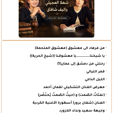
· من فرهاد الى معشوق (معشوق الملحمة)
· يا شيخنا………………يا معشوقنا ((شيخ الحرية))
· رحلتي من دمشق إلى عمان(1)
· قمر الليالي
· الليل الداجي
· معرض الفنان التشكيلي لقمان أحمد
· (نفثاتُ الصّمت) و (حيثُ الصّمتُ يُحتَضَر)
· الفنان (شفان برور) أسطورة الأغنية الكردية
· وجيهة سعيد ونداء اللازورد