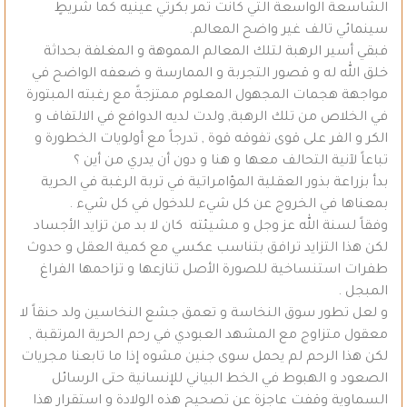
الشاسعة الواسعة التي كانت تمر بكرتي عينيه كما شريطٍ
سينمائي تالف غير واضح المعالم.
فبقي أسير الرهبة لتلك المعالم المموهة و المغلفة بحداثة
خلق الله له و قصور التجربة و الممارسة و ضعفه الواضح في
مواجهة هجمات المجهول المعلوم ممتزجةً مع رغبته المبتورة
في الخلاص من تلك الرهبة, ولدت لديه الدوافع في الالتفاف و
الكر و الفر على قوى تفوقه قوة , تدرجاً مع أولويات الخطورة و
تباعاً لآنية التحالف معها و هنا و دون أن يدري من أين ؟
بدأ بزراعة بذور العقلية المؤامراتية في تربة الرغبة في الحرية
بمعناها في الخروج عن كل شيء للدخول في كل شيء .
وفقاً لسنة الله عز وجل و مشيئته كان لا بد من تزايد الأجساد
لكن هذا التزايد ترافق بتناسب عكسي مع كمية العقل و حدوث
طفرات استنساخية للصورة الأصل تنازعها و تزاحمها الفراغ
المبجل .
و لعل تطور سوق النخاسة و تعمق جشع النخاسين ولد حنقاً لا
معقول متزاوج مع المشهد العبودي في رحم الحرية المرتقبة ,
لكن هذا الرحم لم يحمل سوى جنين مشوه إذا ما تابعنا مجريات
الصعود و الهبوط في الخط البياني للإنسانية حتى الرسائل
السماوية وقفت عاجزة عن تصحيح هذه الولادة و استقرار هذا