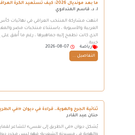
ما بعد مونديال 2026: كيف تستعيد الكرة العراقية طريقها إلى المنافسة
ا. د. قاسم المندلاوي
العربية والآسيوية ، باستثناء منتخبات مصر والمغر
الذي كانت تطمح إليه جماهيرها ، رغم ما أُنفق على إ
خيبة…
رياضة
2026-08-07
التفاصيل ...
ثنائية الجرح والهوية.. قراءة في ديوان «في ال
حنان عبد القادر
يُشكل ديوان «في الطريق إلى نفسي» للشاعر لقمان 
والهوية في مسيرته الشعرية؛ فهو ليس مجرد ديوان