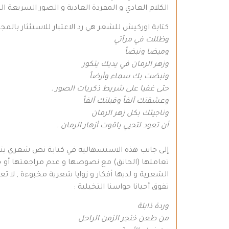
الكلام العادي و المفردة العادية و الصور السريعة ال
كتابة اوركيش للشعر هي رد الاعتبار للاستئثار بالمج
وظللت في مرآتي
وميضا ونبضاً
وزهر الرمان في يديك يتكور
ونبضت بك سماء وأرضاً
حتى غفيا على شريط
ذكريات
الصور
.
وعشقتك ألفاً وقبلتك ألفاً
وناجيتك بكل زهر الرمان
أن
تعود لتحيي ياقوت أزهار الرمان .
إلى جانب هذه الاستسهالية في كتابة نص شعري يتفوق
تعاملها (الحانق) مع نصوصها و عدم مراجعتها أو حتى
الشعرية و لديها أفكار و زوايا شعرية مخبوءة , لا 
تفوق أحيانا حواسنا التخيلية :
وردة
ذابلة
من طعن خنجر الزمن الراحل