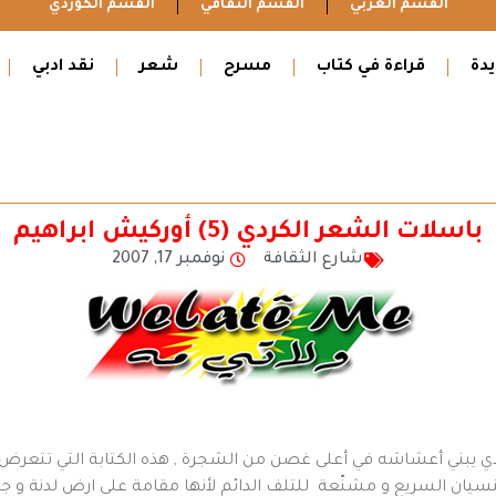
القسم العربي
القسم الثقافي
القسم الكوردي
دة
قراءة في كتاب
مسرح
شعر
نقد ادبي
باسلات الشعر الكردي (5) أوركيش ابراهيم
شارع الثقافة
نوفمبر 17, 2007
 يبني أعشاشه في أعلى غصن من الشجرة , هذه الكتابة التي تتعرض دائ
للنسيان السريع و مشنّعة للتلف الدائم لأنها مقامة على ارض لدنة و ج