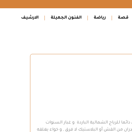
قصة
رياضة
الفنون الجميلة
الارشيف
ما للرياح الشمالية الباردة و غبار السنوات
دران من القش أو البلاستيك لا فرق , و خواء يغلقه