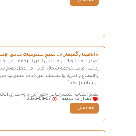
التفاصيل ...
«أناهيتا وگَميفان»… سبع مسرحيات تلاحق الإن
أصدرت منشورات رامينا في لندن الترجمة العربية ل
إدريس عابد، بترجمة شمال آكريي، في عمل يضم سبع 
والاقتلاع والحرية والسلطة، عبر كتابة مسرحية تمزج
الإنسانية إلحاحاً.
يضم الكتاب المسرحيات: «قبر أمي»، و«سارق الأحذ
اصدارات جديدة
2026-08-07
التفاصيل ...