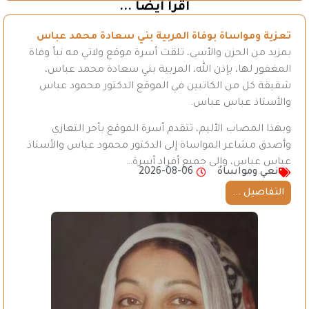
اقرأ أيضاً ...
تعزية ومواساة بوفاة المربية بني سعادة محمد عباس
بمزيد من الحزن والأسى، تلقت أسرة موقع ولاتي مه نبأ وفاة
المغفور لها، بإذن الله، المربية بني سعادة محمد عباس،
شقيقة كل من الكاتبين في الموقع الدكتور محمود عباس
والأستاذ عباس عباس.
وبهذا المصاب الأليم، تتقدم أسرة الموقع بأحر التعازي
وأصدق مشاعر المواساة إلى الدكتور محمود عباس والأستاذ
عباس عباس، وإلى جميع أفراد أسرة…
نعي ومواساة
2026-08-06
التفاصيل ...