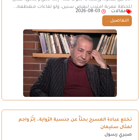
للحظة عمرية امتدت لبعض سنين، ولو لقاءات متقطعة،…
مقالات
2026-08-03
التفاصيل ...
تخلع عباءة المسرح بحثاً عن جنسية الرّواية.. إثَرَ واجم
لمثال سليمان
صبري رسول