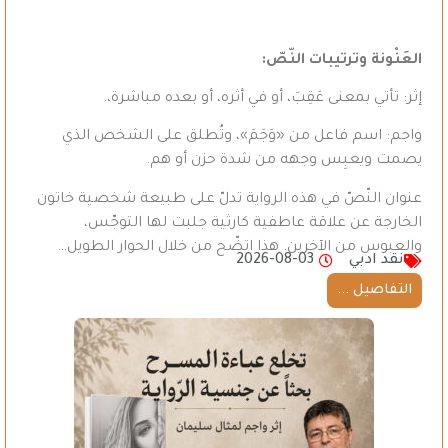
العَنْونة وترتيبات النّصّ
:
إثر: تأتي بمعنى عَقِبَ، أو في أثره، أو بعده مباشرة،.
واجم: اسم فاعل من «وَجَمَ»، وتُطلق على الشخص الذي
يصمت ويعبِس وجهه من شدة حزن أو هم.
عنوان النّصّ في هذه الرواية تدلّ على طبيعة شخصية خاتون
الخارجة عن علاقة عاطفية كارثية جلبت لها التوجّس،
والعبوس من الآخرين. هذا اتضّح من خلال الحوار الطويل…
نقد ادبي
2026-08-03
التفاصيل ...