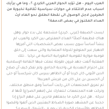
العرب اليوم – هل تؤيد الحوار العربي الكردي ؟.. وما هي برأيك
اسباب عدم الالتقاء في حوارات سياسية ثقافية نخبوية من
الطرفين لاجل الوصول الى نقطة انطلاق نحو الغاء ارث
العداء المكنوز في بعض الادمغة؟
ليست الصيغة (عربي ـ كردي) مشجعة على بدء حوار، وهل
هناك قطيعة أصلاً؟ العداء المفترض بين الكرد والعرب لم
ينشأ أساساً سوى بسبب بعض الشخصيات التي أفرزها
الانهيار غير المتوقع للدولة العثمانية والتي سعت إلى خلق
قومية موازية للقومية الطورانية النامية في تركيا …تلك
العقلية ألغت جهد قرون طويلة عملت فيها الثقافة الإسلامية
على احترام التعددية في واحدية الجامع، ولم تفكر كيف أن صلاح
الدين الأيوبي كان كرديا أو أن الظاهر بيبرس كان شركسياً أو حتى
أن الحسين بن علي كان من قريش العربية!
تم تمزيق المجتمعات التي ركبت أساساً وفق منطق مختلف،
وتركت هذه المجتمعات لتتعارك على (فهم الصراع) لأنها لا
تدركه …هل لدى الكرد ما يجعلهم قادرين على فهم النزاع إذا
حجبنا عن المشهد صورة الضباط البعثيين الذين ألغوا واقصوا
المظاهر والأسماء الكردية ذات يوم في الشمال السوري؟