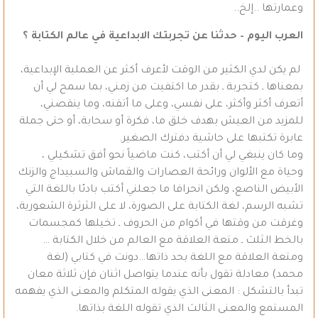
وعمارتها ..إلخ..
العرب اليوم – حدثنا عن تجربتك الابداعية في عالم الكتابة
؟
لم يكن لدي الكثير من الوقت لأعرف أكثر عن العملية الإبداعية،
بمعناها ـ كتجربة ـ بقدر ما اكتفيت من زمني، بما سمح لي أن
أتعرف أكثر وأكثر، على نفسي، وعلى ما أتقنه، وما ينقصني،
للمزيد من العيش بهدف خلق ما، فكرة أو سحابة، أو حتى جملة
عابرة تكتبها على حاشية دفترك الصغير.
وما كان ينبغي لي أن أكتب، كنت ماضياً نحو أفق تشكيلي ،
وحياة مع الألوان ورائحة العصارات والقماش والسبيداج والزنك
الأبيض الناصع، ولكن انحرافا ما جعلني أكتب بادئا باللغة التي
تشبه الرسم، لغة الكتابة على الصورة، لا على الثرثرة الشعورية،
وغرقت من وقتها في أكوام من الحروف ـ تخيلها كمجسمات
بالخط الثلث ـ متعة العلاقة مع العالم من خلال الكتابة …
ومتعة العلاقة مع اللغة بحد ذاتها…دونت في كتابي (لغة
محمد) معادلة تقول بأنه عندما يتواصل اثنان فإن ثلاثة معان
تبدأ بالتشكل : المعنى الذي يقوله المتكلم والمعنى الذي يفهمه
المستمع والمعنى الثالث الذي تقوله اللغة بذاتها.