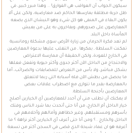
سيكون الجواب أن العواقب هي الفوارق! … وهذا مبرر كبير، في
ظل حرية مطلقة يمارسها الحاكم ضد معارضيه، ولكن على ألا
يكون البقاء في المنفى هو كل شيء وهو النيشان الذي يضعه
المعارضون على صدورهم، ويفاخرون به على من يعيش
المأساة داخل البلد.
لم تعد فكرة الحرمان من زيارة الأرض سوى مشكلة رومانسية
تمكنت السلطة ـ بمكرها ـ من التغلب عليها بدعوة المعارضين
في الخارج للعودة، ولكن الحقيقة أن ممارسة الاعتراض
والاحتجاج من الداخل الآن أكثر جدوى وأكثر حيوية وتفعل فعلها
بشكل مباشر، ولا بأس من التعرض للمضايقات والضرائب، أما
ما يحصل من بطش الآن فله أسبابه التي ربما لاتتعلق
بالمعارضة بقدر ما تتوازى مع اضطراب علاقات بعض
المعارضين بأجنحة السلطة.
لا يمكنك أن تطلب مني أن أحدد للمعارضين أي الخيارين أصلح
خيار الداخل أم الخارج، من أنا حتى أتحدث بما شرد الناس وفتك
بأسرهم ومستقبلهم، وغير خطاهم وآمالهم وأحلامهم في
الداخل والخارج ..؟ ومن أنا حتى أعرف أي الخيارين أكثر نزاهة ؟ ما
أعرفه هو ان عماد شيحة الذي قضى في السجن أكثر من تسعة