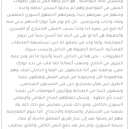
وعشرين عاماً متواصلة …هو أكثر نزاهة ممن يدعون بطولات
المنفى في العواصم وهم لم يدخلوا السجن لحظة واحدة …
ومنهم من تعرفهم جيدا، ويعرفهم الجمهور السوري كمثقفين
ونقاد وكتاب ومترجمين ..كل كم يوم نقرأ حوارا لأحدهم يدعي فيه
أنه دفع من عمره كذا وكذا بسبب المنفى الاختياري أو القسري،
والحقيقة هي أنه لو بقي في البلد لما أصبح نجماً من نجوم
المعارضة، ولما وجد من يصفق له حين تستضيفه المحطات
الفضائية..الساحة الحقيقة هي الداخل وليست سيرك
التلفزيونات… نحن هنا في الداخل، كتبنا وأنجزنا ما لم يقدر عليه
كثيرون في الخارج، ومنعت أعمالنا كما قلت في بدء حوارك
معي، ودفعنا ثمن أننا مختلفون عن الإيقاع الداخلي للبلد، وهم
يقاطعوننا الآن ويحرموننا من فرص العمل ويغلقون علينا
الطرق حين نفكر بمشاريع حتى على المستوى الشخصي،
ويمنعون كتبنا من الطباعة ويؤخرون الموافقات التي تلزمنا
للبدء بأي خطوة… ويحتكر حلفاؤهم المناخ الثقافي والإعلامي
السوري بالكامل، ومع ذلك فنحن نتعايش مع ذلك كله، ولا
يمنعنا من الاستمرار، والمحاولة والاحتجاج…أما نجوم المعارضة
فهم لم يصلوا بعد إلى غبار طريق العملاق مانديلا أو عماد
شيحة السوري، ولم يتم بعد دفع الثمن الكافي واللائق بمطلب