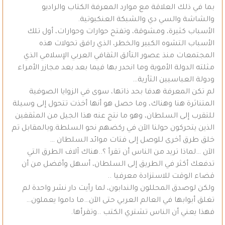
بما في ذلك العلاقة مع موارد المعرفة الكتاب والراديو
والشاشة والسي دي والشبكة العنكبوتية.
الأسباب كثيرة، ومشوقة، وتفتح حوارات وحوارات، أول تلك
الأسباب التشوه الكبير والخطر، الذي رافق تحولات هذه
المجتمعات منذ عصور التألق الثقافي العربي الإسلامي الذي
مثلته الدولة الأموية وما انحدر بها فيما بعد بعد مجازر الأمراء
ودولة العباسيين الثأرية…
لم تكن المعرفة هدفا بحد ذاتها، سوى في الزوايا الصوفية
المتناثرة هنا وهناك، وما حصل هو أنها أخذت تتحول إلى وسيلة
للتقرب إلى السلطان، وهو ما نتج عنه هذا الجيل من المثقفين
الذين يتحركون حولنا الآن في ركضهم نحو السلطة.وبالمقابل تم
خلق طرق أخرى للوصل إلى فتات موائد السلطان …
الآن …لماذا تريد من الناس أن تقرأ ؟..هناك آلاف الطرق التي
تدفعك أكثر في الطريق إلى السلطان، أسهل وأفضل من أن
قضاء الوقت للاستزادة معرفيا ..
ولكن لوصدق المحللون والندابون، لما رأيت دار نشر واحدة لم
تغلق أبوابها في العالم العربي حتى الآن…ما داموا يعملون…
فهذا يعني أن الناس تشتري الكتب ..وتقرأها.