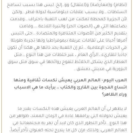
(نظام) و(معارضة) و(اعتقال) وو..إلخ. ليس هذا بسبب تسامح
السلطات ..ولا بسبب علاقات دبلوماسية لدولة قطر ..ولكن
لأن الجزيرة كمحطة تمكنت من لعب اللعبة باحتراف ..وقدمت
بضاعتها التي هي (الصوت الحر) والنبرة اللاذعة ….وقامت
بتقديم الكثير من الأصوات المتنافرة والمتضادة …حتى التبس
أمرها أحيانا على ثقافات عريقة ديموقراطيا ولها تجربة طويلة
في الحريات الإعلامية …ثم إن اللعبة بحد ذاتها هي هكذا أن تكون
جاذبا للقاريء ـ الرأي العام ، عبر خلطات من هذا النوع …مثل
العطار الذي يشكل الخلائط لتفوح روائحها في سوق مثل سوق
البزورية في مدينتي دمشق .
العرب اليوم- العالم العربي يعيش نكسات ثقافية ومنها
اتساع الفجوة بين القارئ والكتاب .. برأيك ما هي الاسباب
وراء الظاهر؟
لا يظهر لي أن العالم العربي يعيش هذه النكسات بقدر ما
يعيش تحولاته التي يرافقها عادة في الزمان الممتد، ظواهر من
هذا النوع ..تأخر التطور الذي كان لابد أن تمر به مجتمعاتنا في
العالم العربي، ولذلك فإن كل ما يندرج تحته كعنوان تأخر أيضاً،