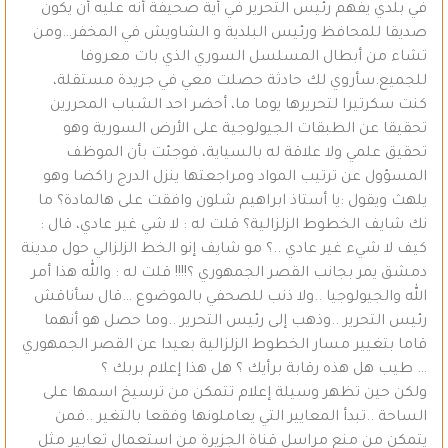
في بلدي يفهم رئيس التحرير في أية صحيفة أنه عليه أن يكون
صديقا للمحافظ ورئيس البلدية و الشاويش في المخفر…ومن
تشاء من أبطال المسلسل السوري الذي بات معروفا
للجميع.سأروي لك حادثة حصلت معي في جريدة مستقلة،
كنت سكرتيرا لتحريرها يوما ما، أحضر احد الشباب المحررين
تحقيقا عن الطبقات الجيولوجية على الأرض السورية وهو
تحقيق علمي ولا علاقة له بالسياية، فوجئت بأن الموظف
المسؤول عن ترتيب المواد ومراجعتها ينزل الدرج راكضا وهو
يلهث ويقول :يا أستاذ ابراهيم شلون وافقت على هالمادة؟ ما
نك شايف الخطوط الزلزالية؟ قلت له : لا شي غير عادي، قال :
كيف لا شيء غير عادي ..؟ مو شايف إنو الخط الزلزالي حول مدينة
دمشق يمر بجانب القصر الجمهوري ؟!!!! قلت له : والله هذا أمر
الله والجيولوجيا ..ولا ذنب للصحفي بالموضوع …قال سأناقش
رئيس التحرير ..وذهب إلى رئيس التحرير ..وما حصل هو أنهما
قاما بتغيير مسار الخطوط الزلزالية بعيدا عن القصر الجمهوري
… طيب هل هذه رقابة برأيك ؟ هل هذا إعلام بربك ؟
ولكن حين تظهر وسيلة إعلام تتمكن من ترسيخ اسمها على
الساحة ..تبدأ المعايير التي يعاملونها وفقعا بالتغير ..فمن
يتمكن من منع مراسل قناة الجزيرة من استعمال تعابير مثل