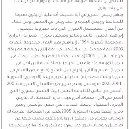
تستحق أن تمنحها صوتها.عبر مقالات أو حوارات أو دراسات
.في بلده يقول:
يفهم رئيس التحرير في أية صحيفة أنه عليه أن يكون صديقا
للمحافظ ورئيس البلدية و الشاويش في المخفر…ومن تشاء
من أبطال المسلسل السوري الذي بات معروفا للجميع ـ
إبراهيم الجبين ..كاتب وشاعر وصحفي سوري . صدر له : (براري)
ـ مجموعة شعرية 1994 ـ (إبراهيم يعبر اليم) ـ مجموعة شعرية
2003ـ (لغة محمد) ـ دراسة تبحث في لغة النبي ولفظه وطريقة
قراءته للقرآن ـ 2003(منعت القيادة القطرية لحزب البعث في
سوريا توزيعه وتداوله بين القراء) ـ (حياة أسامة بن لادن في
سوريا) ـ فيلم وثائقي ـ إخراج نبيل المالح (منع عرض الفيلم في
سوريا وتمت مصادرته) .سكرتير تحرير جريدة (الدومري) السورية
ـ 2001 ـ 2002مؤسس ومدير تحرير جريدة المبكي السورية ـ 2005
ـ أسس دار الناس للطباعة النشر ـ (بيت الشعر السوري) الذي
أصدر حتى الآن : قصائد أندروميدا ـ حازم العظمة ـ لا ـ فارس
البحرة ـ اصطياد الجملة الضالة ـ علي سفر ـ مؤسس ومدير
تحرير (بقعة ضوء) السورية 2005يكتب في الصحافة العربية له
(يوميات يهودي من دمشق) ـ رواية وثائقية يتحدث فيها عن
تفاصيل ويوميات تدور حول يهود دمشق وسكانها وإسلامييها