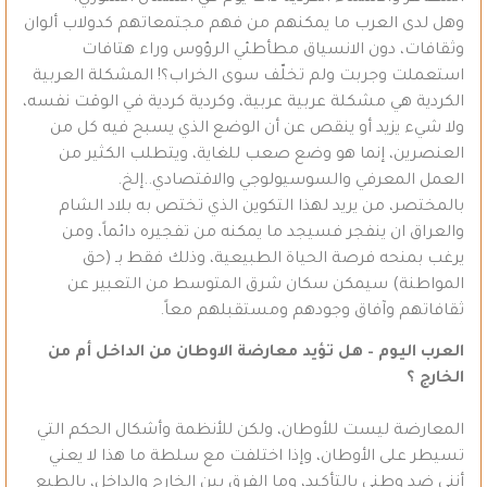
وهل لدى العرب ما يمكنهم من فهم مجتمعاتهم كدولاب ألوان
وثقافات، دون الانسياق مطأطئي الرؤوس وراء هتافات
استعملت وجربت ولم تخلّف سوى الخراب؟! المشكلة العربية
الكردية هي مشكلة عربية عربية، وكردية كردية في الوقت نفسه،
ولا شيء يزيد أو ينقص عن أن الوضع الذي يسبح فيه كل من
العنصرين، إنما هو وضع صعب للغاية، ويتطلب الكثير من
العمل المعرفي والسوسيولوجي والاقتصادي..إلخ.
بالمختصر، من يريد لهذا التكوين الذي تختص به بلاد الشام
والعراق ان ينفجر فسيجد ما يمكنه من تفجيره دائماً، ومن
يرغب بمنحه فرصة الحياة الطبيعية، وذلك فقط بـ (حق
المواطنة) سيمكن سكان شرق المتوسط من التعبير عن
ثقافاتهم وآفاق وجودهم ومستقبلهم معاً.
العرب اليوم – هل تؤيد معارضة الاوطان من الداخل أم من
الخارج ؟
المعارضة ليست للأوطان، ولكن للأنظمة وأشكال الحكم التي
تسيطر على الأوطان، وإذا اختلفت مع سلطة ما هذا لا يعني
أنني ضد وطني بالتأكيد، وما الفرق بين الخارج والداخل، بالطبع