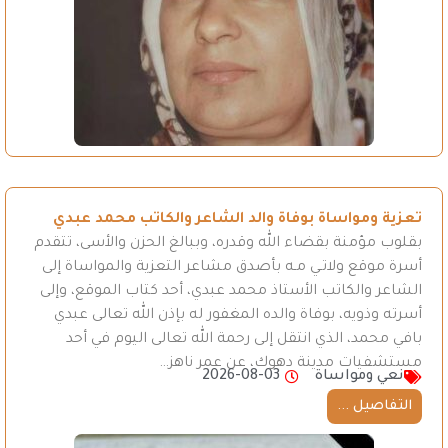
تعزية ومواساة بوفاة والد الشاعر والكاتب محمد عبدي
بقلوب مؤمنة بقضاء الله وقدره، وببالغ الحزن والأسى، تتقدم
أسرة موقع ولاتـي مـه بأصدق مشاعر التعزية والمواساة إلى
الشاعر والكاتب الأستاذ محمد عبدي، أحد كتاب الموقع، وإلى
أسرته وذويه، بوفاة والده المغفور له بإذن الله تعالى عبدي
بافي محمد، الذي انتقل إلى رحمة الله تعالى اليوم في أحد
مستشفيات مدينة دهوك، عن عمر ناهز…
نعي ومواساة
2026-08-03
التفاصيل ...