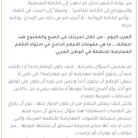
من بوابة الشعر تدخل ثم تذهب إلى الكتابة الصحفية
والريبورتاج إلى الكتابة للكاميرا .. وصولا ً إلى البحث في اللغة …
…وأخير الكتابة الروائية….لا أعرف كم في ذلك من الإبداع ..ولكنه
حركة.
العرب اليوم – من خلال تجربتك في المنع والممنوع ضد
اعمالك .. ما هي مقومات الاعلام الناجح في احتواء الاقلام
المعارضة للانظمة في الوطن العربي
لم يعجبني السؤال بصراحة …كيف يكون الإعلام ناجحاً إذا طلبت
منه أن يحتوي أقلاما معارضة أو غير معارضة؟..في ظني لا
ينبغي للإعلام أن يحتوي أحداً وليس من دوره أن يكون على توافق
مع أحد، وإلا أصبح إعلاماً موجهاً لا يختلف بشيء عن دكاكين
السلطات العربية جمعاء.
ولكن كيف يتمكن الإعلام من أن يكون الادوار كلها ، دون أن يخرج
عن أخلاقيات (صنعته)؟ هذا سؤال يستحق أن نجره قليلا
ليشمل مشكلة الأصوات المعارضة للأنظمة العربية، والتي
باتت لا تجد لها منابر محترمة تستحق أن تمنحها صوتها …عبر
مقالات أو حوارات أو دراسات .