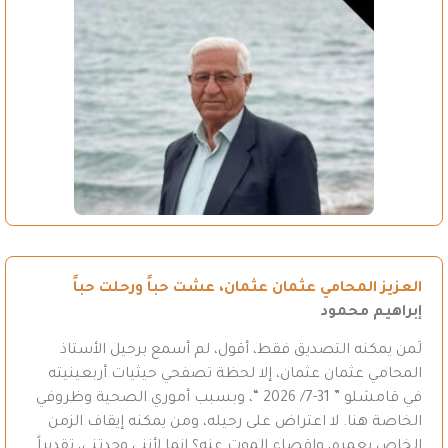
العزيز المحامي عثمان عثمان، عشت حباً ورحلت حباً
إبراهيم محمود
لَمن يمكنه التصديق فقط، أقول، لم أسمع برحيل الأستاذ
المحامي عثمان عثمان، إلا لحظة تصفحي حيثيات أربعينيته
في قامشلو ” 31-7/ 2026 “، وبسبب أموري الصحية وظروفي
الخاصة هنا. لا اعتراض على رحيله، ومن يمكنه إيقاف الزمن
الخاص بعمره، وإقصاء الموت عنه؟ إنما لأنني وجدتني، تقديراً