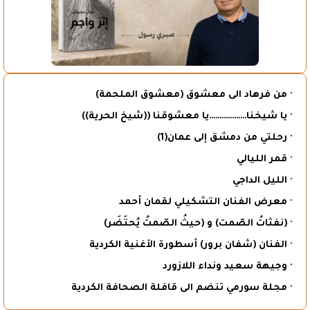
· من فرهاد الى معشوق (معشوق الملحمة)
· يا شيخنا………………يا معشوقنا ((شيخ الحرية))
· رحلتي من دمشق إلى عمان(1)
· قمر الليالي
· الليل الداجي
· معرض الفنان التشكيلي لقمان أحمد
· (نفثاتُ الصّمت) و (حيثُ الصّمتُ يُحتَضَر)
· الفنان (شفان برور) أسطورة الأغنية الكردية
· وجيهة سعيد ونداء اللازورد
· مجلة سورمي تنضم الى قافلة الصحافة الكردية