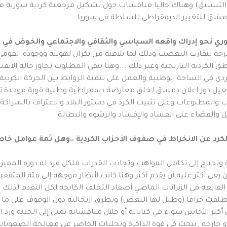
ى (التنسيق) وهناك حاليا مناقشات حول تشكيل مرجعية كردية سورية م
مشق للتغيير الديمقراطي للسلطة في سوريا…
درجة تتقارب التعصب وذلك لما يلاقيه من نكران لهويته ووجوده القوم
طق الكردية التاريخية وغير ذلك ….وهنا يبقى المطلوب تجاوز حالة الان
دي في الساحة الوطنية والعمل على تنمية الروابط بين الحركة الكردية و
فعيل دور إعلان دمشق لخلق معارضة ديمقراطية وطنية قوية موحدة تدا
لمطبوعات وعلى تثبيت الكرد في دستور البلاد والاعتراف بالشراكة ا
 والقضاء على الفساد والإفساد والرشوة والبطالة..
الكرد عن الانخراط في صفوف الأحزاب الكردية ..وهل ثمة عوامل خاص
تحتاج إلى تكامل المواهب وتجاذب القدرات فلكل فرد له دوره المميز 
من يعي أكثر عليه أن يقدم أكثر وهنا كانت لأنظار موجهة إلى فئة المثق
القابعة في الزنزانات الماضي أصفاد التخلف الكابحة لكل التقدم لذلك تم
 أطلقت جزافا (وطبل لها البعض) وبطرق ارتجالية دون الوقوف على ما
أكثر الأحايين سواء في كتاباته أو خلال مناقشاته يميل إلى الحدية ور
و خارجه , يبحث في قوة الذاكرة وتجليات الحاضر عن معالجة الصعوبات