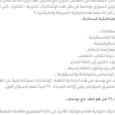
جانب الشفافية في التعامل الخزبي مع الآخرين, لهذا نرى بانه قد تمكن م
 السوري, وخاصة في ظل هذه الإشكاليات الحزبية – الكثيرة – التي 
 كان لنا معه هذه الحوارية الصريحة والمباشرة..؟
مناقشة الساخنة .
صطلحات ..
ة الفلسطينية ..
والإقليمية ..
معارضة للنظام ..
ى درجة تتقارب التعصب
وت الكردي إلى كافة المنابر
ل جزء وتكون ناطقة باسمه ..
 الإحساس بالمواطنة والمسؤولية …
 حج يوسف في هذه الجدالية اللاهبة..؟ولنشارك صرخاته قليلاً عن الهم
مشرق المتوحش وفي أركانه العديدة ..؟؟ لنبدأ معه بالسؤال الأول:
درتك الحوارية هذه و حوارتك الأخرى في إثارة المواضيع الهامة المتعل