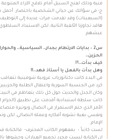
فنية وذلك لفتح السبيل أمام تلاقح الآراء المتنوعة (
(السبعينات) وقد تقدمت مرات عديدة إلى التوظيف (م
هاقد تجاوزنا الألفية الثانية, لكن الاستبداد السلط
عيشهم.
س2 – بدايات الارتطام بجدار… السياسية.. والحو
الحزين..
كيف بدأت..؟!
وهل بدأت بالفعل يا أستاذ فهد..!!
في البدء كانت دكتاتوريات عروبية شوفينية تتعاقب
كرد من الجنسية السورية واعتقال الطلبة والحزبيين و
كانت سلطة استبدادية أقدمت على تطبيق (الحزام ا
الأمر الذي حتم الاستمرار في النضال وبوتيرة متصاع
ونفسي بغية تشويه أفكاره وعمله النضالي, لكن وتحو
الإمام.
لست كاتباً – بمفهوم الكاتب المحترف- فالكتابة قد ب
ان الكتابة ليست مجرد تجميع العبارات وحشوها با