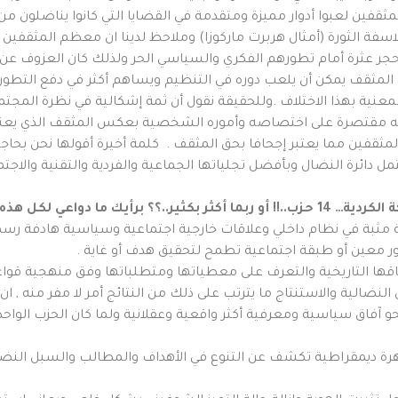
ثقفين لعبوا أدوار مميزة ومتقدمة في القضايا التي كانوا يناضلون من 
سفة الثورة (أمثال هربرت ماركوزا) وملاحظ لدينا ان معظم المثقفين ال
حجر عثرة أمام تطورهم الفكري والسياسي الحر ولذلك كان العزوف عن 
أن المثقف يمكن أن يلعب دوره في التنظيم ويساهم أكثر في دفع التطور
عنية بهذا الاختلاف .وللحقيقة نقول أن ثمة إشكالية في نظرة المجت
اته مقتصرة على اختصاصه وأموره الشخصية بعكس المثقف الذي يعني 
قفين مما يعتبر إجحافا بحق المثقف . كلمة أخيرة أقولها نحن بحاجة
ئرة النضال وبأفضل تجلياتها الجماعية والفردية والتقنية والاجتما
نة مثبة في نظام داخلي وعلاقات خارجية اجتماعية وسياسية هادفة ر
 معين أو طبقة اجتماعية تطمح لتحقيق هدف أو غاية .
 التاريخية والتعرف على معطياتها ومتطلباتها وفق منهجية قواعد ال
بل النضالية والاستنتاج ما يترتب على ذلك من النتائج أمر لا مفر منه
نحو آفاق سياسية ومعرفية أكثر واقعية وعقلانية ولما كان الحزب الواح
ظاهرة ديمقراطية تكشف عن التنوع في الأهداف والمطالب والسبل الن