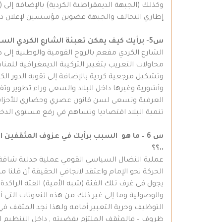
وكذلك (الجبهة الديمقراطية الكردية) بالإضافة إل
إطاري التحالف والجبهة عضوين مؤسسين لإعلان د
س5- برأيك كيف يمكن تعبئة الشارع الكردي السوري نحو إدراك واقعه السياسي والثقافي والاجتماعي والخوض في غماره..؟
الشارع الكردي مفعم بالروح القومية والوطنية إلى 
محاولات التعريب بتغيير التركيبة الديمغرافية للمنا
وتشكيل مرجعية كردية بالإضافة إلى تقوية الدور الكر
وأشورية وغيرها داخل البلاد والسعي وراء تطوير وت
العرفية وتسعى لسن قانون عصري وحضاري للأحزاب وا
تنمية البلاد اقتصاديا وتساهم في رفع مستوى الدخل
س 6 – ما هو السبب برأيك في عزوف المثقفين 
..؟؟
عملية النضال السياسي القومي عملية جدلية شاقة و
الحركة نحو الإمام واعتقد لانجافي الحقيقة أن قلنا 
يجول في غرف تلك الفئة (شبه الأمية) الفئة الراكدة 
والوصولية وما إلى غير ذلك من هذه النعوتات التي
التوظيف وحرية التعبير أمامه ولهذا نجد المثقف في 
ظروف – فالمثقف الملتزم بقضيته , داخل التنظيم ا