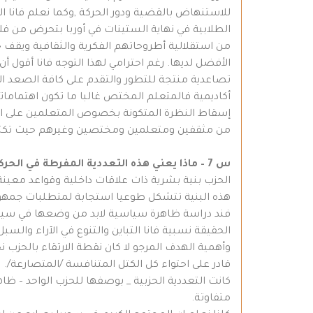
للاستنهاض بالقضية ودور الحركة ,وكما نعلم فانا الم
الطلابية في نهاية الستينات في أوربا بتحرض من فلا
من استقلالية أطروحاتهم الفكرية والثقافية ويقف 
الأفضل لديها. رغم احترامي لهذا التوجه فانا أقول 
تصاعدية منتجة للتطور والتقدم على كافة الصعد الم
أكاديمية فالمتعلم المختص غالبا ما تكون اهتمام
إسقاط النظرة المتكونة بخصوص المتعلمين على المث
من مثقفين ومتعلمين ومختصين وغيرهم حيث تكتمل دا
س 7 – ماذا يعني هذه التعددية المفرطة في الحركة الكردية… 14 حزب..!! أو ربما أكثر بكثير..؟؟ برأيك ما دواعي لكل هذه الأحزاب السياسية ..؟؟
الحزب بنية بشرية ذات علاقات داخلية وقواعد معي
هذه البنية تتشكل طوعيا استجابة لمتطلبات جمهور
فند دراسة ظاهرة سياسية لابد من وضعها في سياقها
الحقيقة نسبية فانا التباين والتنوع في الآراء والس
وأهمية الهدف المرجو لا كان نقطة الارتقاء بالحزب 
قادر على احتواء كل الكتل المتنافسة /المتصارعة/.
كانت التعددية الحزبية _ بوصفها للحزب الواحد – 
متفاوتة.