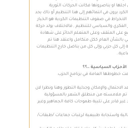
اجلها او يناصرونها فكانت الحركات الثورية
كرد يرون في انتمائهم إلى هذا التنظيم أو ذاك يحد
الانخراط في صفوف التنظيمات الكردية هو الخيار
 الفكري والسياسي للتنظيم , فالاختلاف يولد حركة
مع على المثقف وعلى المتعلم الحائز على شهادة
بالشأن العام ككل متكامل واعتقد هنا تم
 إلى كل حزبي وإلى كل من يناضل خارج التنظيمات
عية..
سمت خطوطها العامة في برنامج الحزب.
احتمال والإمكان وجدلية التطور وهنا ونظرا لان
 , ان تم ملامسته من منطلق الشعر بالمسؤولية
د غير قادر على تلبية طموحات كافة الجماهير وغير
ضالية واستجابة طبيعية لرغبات جماعات /طبقات/