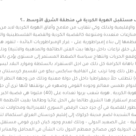
والإقليمية ولذلك وكي نتقارب من ملامح وأفاق الهوية الكردية لابد م
نازعات متعددة ومتنوعة كالقضية الكردية والقضية الفلسطينية والص
ظمها إلى بناء إمبراطورية على – غرار الإمبراطوريات البائدة – لتقود
على خلق نزاعات داخل دولها ببث الفتن الطائفة والمذهبية والاثنية)
 وقمع الحريات وانتهاج سياسة الضغط المستمر إلى مستوى يؤدي بالف
 باهانة الكرامة كل ذلك من اجل الاستفراد بالسلطة وموارد البلاد 
ي ظل ذلك وما ترتب على اتفاقية سايكس بيكو من تقسيم كردستنان بين 
 تتطلب حلاً ديمقراطيا داخل كل دولة معنية وذلك من وجهة النظر ا
دوام طمس معالم وجوده القومي وصهره في بوتقتها لأنها ترى أن ح
باتجاه حل القضية الكردية في الأجزاء الأخرى . فان ال
 استقرار هذا الشرق طالما بقي الحل غائبا وطالما بقيت الأنظمة ال
 تطور للقضية في أي جزء حيث الرفض السوري للفيدرالية ومحاولات ت
رضة الشديدة لضم مدينة كركوك إلى إقليم كردستان العراق استكمالا لت
 – على الصعيد الدولي – وذلك لعدم وجود كيان كردي قومي مستقل يد
لات الدولية كون مصالح معظم الدول ذات الشأن في المحافل والمنابر 