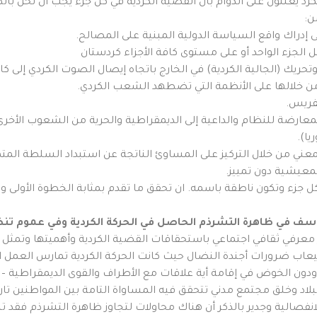
لكرد يعلنون على الدوام بان القضية الكردية في كل جزء يجب ان تحل با
ن:
إدراك واقع السياسة الدولية المبنية على المصالح.
ل الجزء الواحد أو على مستوى كافة الأجزاء كردستان
ريك (الجالية الكردية) في الخارج باتجاه إيصال الصوت الكردي إلى كافة
 خلالها على الأنظمة التي تضطهد الشعب الكردي.
تفريس.
لمعارضة للنظام والداعية إلى الديمقراطية والحرية من الشعوب الأ
ا).
ني من خلال التركيز على المساوئ الناتجة عن استبداد السلطة المتمث
لمعيشية دون تمييز.
 جزء وتكون ناطقة باسمه. ان تحقق ما تقدم بمثابة الخطوة الأولى وا
معرفي ثقافي اجتماعي باستحقاقات القضية الكردية وأهميتها وتمثل ن
تيعاب ضرورات أجندة النضال حيث كانت الحركة الكردية تمارس العمل ا
ون الخوض في إقامة أية علاقات مع الأطراف والقوى الديمقراطية – غير
لبلاد وخلق مجتمع مدني تتحقق فيه المساواة التامة بين المواطنين تا
لانفصالية وجدير بالذكر أن هناك محاولات لتجاوز ظاهرة التشرذم فقد 