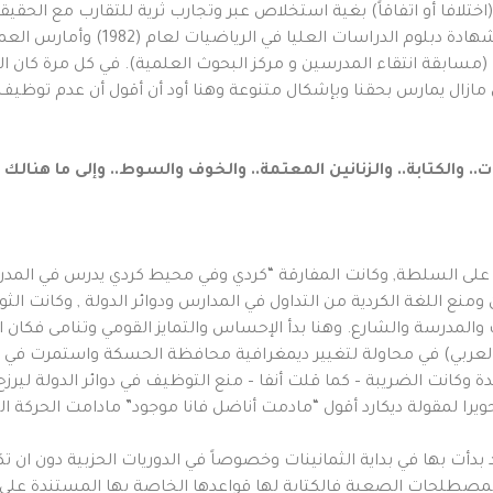
اختلافا أو اتفاقاً) بغية استخلاص عبر وتجارب ثرية للتقارب مع الحقيقة
ج- في سؤالك عن حياتي الشخصية باختص
سابقة انتقاء المدرسين و مركز البحوث العلمية). في كل مرة كان الب
وي مازال يمارس بحقنا وبإشكال متنوعة وهنا أود أن أقول أن عدم توظيف 
ارات.. والكتابة.. والزنانين المعتمة.. والخوف والسوط.. وإلى ما هن
 على السلطة, وكانت المفارقة “كردي وفي محيط كردي يدرس في المدرس
منع اللغة الكردية من التداول في المدارس ودوائر الدولة , وكانت الثور
لعربي) في محاولة لتغيير ديمغرافية محافظة الحسكة واستمرت في تطب
دة وكانت الضريبة – كما قلت أنفا – منع التوظيف في دوائر الدولة لي
يرا لمقولة ديكارد أقول “مادمت أناضل فانا موجود” مادامت الحركة ا
دأت بها في بداية الثمانينات وخصوصاً في الدوريات الحزبية دون ان تكو
لمصطلحات الصعبة فالكتابة لها قواعدها الخاصة بها المستندة عل