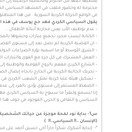
يعطيها حقها من الالتزام والأخلاقية الرصينة إلى ال
محترمة له وحضور ملفت في المشهد السياسي الكردي
في الواقع الحركة الكردية السورية . من هذا المنطلق
يقول السياسي الكردي فهد حج يوسف في هذه ال
– عدم توظيف الأب يعني محاربة أبنائه الأطفال ..
– الكتابة ليست مجرد تجميع عبارات وحشوها بالم
– ان القضية الكردية لم تصل بعد إلى مستوى القضي
– الشرق الأوسط أو ما اسميه بؤرة الصراعات الدولية 
– العمل المشترك في كل جزء مع القوى والتيارات ال
– الشارع الكردي مفعم بالروح القومية والوطنية إل
– تحريك الجالية الكردية في الخارج باتجاه إيصال الص
– تشكيل هيئة عليا كردية تمثل الشعب الكردي في ك
– الضغط المستمر إلى مستوى يؤدي بالفرد إلى عدم
إذا لنسمع ولنقرأ ما سيبوح به السياسي الكردي فهد
السياسي و الثقافي و الحزبي الموجود في جوف هذا ال
س1- بداية نود لمحة موجزة عن حياتك الشخصية..؟؟ من هو فهد حج يوسف..
(الإنسان ..!! السياسي..!! )
*- (بداية أشكرك شكراً حاراً أخي حسين أحمد على مبا