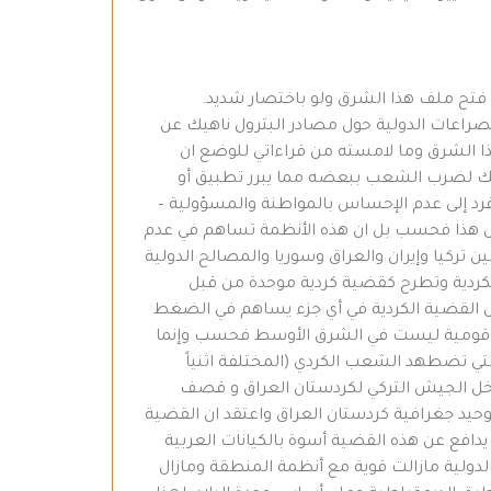
ن فتح ملف هذا الشرق ولو باختصار شديد.
راعات الدولية حول مصادر البترول ناهيك عن
 هذا الشرق وما لامسته من قراءاتي للوضع ان
 وذلك لضرب الشعب ببعضه مما يبرر تطبيق أو
رد إلى عدم الإحساس بالمواطنة والمسؤولية –
ليس هذا فحسب بل ان هذه الأنظمة تساهم في عدم
تركيا وإيران والعراق وسوريا والمصالح الدولية
لكردية وتطرح كقضية كردية موحدة من قبل
ل القضية الكردية في أي جزء يساهم في الضغط
هوية الكردية , هوية شعب يربوا تعداده على (40) مليونا هي قضية اكبر قومية ليست في الشرق الأوسط فحسب وإنما
تي تضطهد الشعب الكردي (المختلفة اثنياً
دخل الجيش التركي لكردستان العراق و قصف
وحيد جغرافية كردستان العراق واعتقد ان القضية
افع عن هذه القضية أسوة بالكيانات العربية
الدولية مازالت قوية مع أنظمة المنطقة ومازال