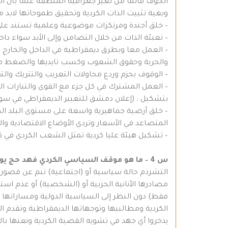
الخوف قائماً من تغير جغرافية المنطقة علماً بأن ا
وبغية تثبيت الذات الكردية وتحقيق طموحاتها لابد م
– خلق أجندة ومرتكزات موضوعية وعلمية تستند على 
– تعبئة الذات من خلال التضامن وإلى الأبد سواء داخ
– العمل معا وبطرق ديمقراطية في الداخل والخارج وتح
والحرية وحقوق الشعوب وكسب تايديها والضغط من
– الوقوف بحزم وردع محاولات التعريب والتتريك وال
– العمل المشترك في كل جزء مع القوى والتيارات ا
بتشكيل : (إعلان دمشق للتغيير الديمقراطي في سوري
– خلق أرضية جماهيرية واسعة على مستوى البلد المع
المتصاعد في الأسعار وتردي الأوضاع الاقتصادية وا
– تشكيل هيئة عليا كردية تمثل الشعب الكردي في كل
س 4 – ما هو موقف السياسي الكردي فهد حج يوسف في ظاهرة التشرذم الحاصل في الحركة الكردية وفي عموم تنظيماتها .؟
التشرذم حالة سياسية أو (اجتماعية) تنم عن قصور 
مصادرها الأنانية الحزبية أو (الشخصية) أو عدم اس
فقط) دون النظر إلى السياسية الدولية ومساراتها ود
الكردية ومطالبيها وتوجهاتها الديمقراطية وتقدم ا
يدخروا أي جهد في تشويه القضية الكردية ونعتها با