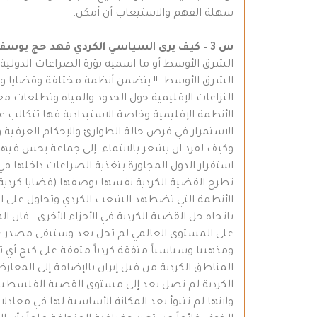
سهلة الفهم والاستيعاب أن أمكن.
س 3 – كيف يرى السياسي الكردي فهد حج يوسف مستقبل الهوية الكردية في منطقة الشرق الأوسط ..؟
الشرق الأوسط أو ما اسميه بؤرة الصراعات الدولية 
الشرق الأوسط..!! يتضمن أنظمة مختلفة وقضايا وم
النزاعات الإقليمية حول الحدود والمياه وتطلعات مع
الأنظمة الإقليمية وخاصة الاستبدادية فها تتكالب 
الاستمرار في فرض حالة الطوارئ والإحكام العرفية
وكيف لفرد ان يشعر بالانتماء إلى جماعة يحس فيها
استقرار الدول المجاورة بتغذية الصراعات داخلها ف
تطرح القضية الكردية نفسها بوصفها (قضايا كردية)
الأنظمة التي تضطهد الشعب الكردي وتحاول على ال
على المستوى العالمي لم تحل بعد وستبقى مصدر عدم
ومذهبيا وسياسياً متفقة كردياً متفقة على كبح أي
المناطق الكردية من قبل إيران بالإضافة إلى المعا
الكردية لم تصل بعد إلى مستوى القضية الفلسطينية
ولانها لم تتبوأ بعد المكانة الأساسية لها في معاد