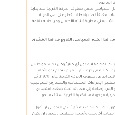
 المرجوة).
ار: أحمل شهادة دبلوم الدراسات العليا في الرياضيات لعام (1982) وأمارس العمل السياسي ضمن صفوف الحركة الكردية منذ بداية
اب مغلقاً تحت يافطة – خطر على امن الدولة –
الأب يعني محاربة أبنائه الأطفال ومن خلاله بلقمة
الك من هذا الكلام السياسي المروع في هذا المشرق
ة بلغة مغايرة دون أي خيار” وكان تجريد مواطنين
ة الكردية في كردستان العراق تتقدم نحو الأمام
وكان الجدل والحديث حول كل ذلك يتعاظم في البيت والمدرسة والشارع. وهنا بدأ الإحساس والتمايز القومي وتنامى فكان الانخراط في صفوف الحركة الكردية عام (1970), ثم
يق الإجراءات الاستثنائية والمشاريع الشوفينية
رزح المرء إضافة إلى معاناته تحت ضغط اقتصادي
لكردية موجودة فالقضية الكردية ستتقدم نحو
ن تلك الكتابة مذيلة بأي أسم, لا يفوتني ان أقول
ى معايير أكاديمية وأسس منطقية ويفضل ان تكون