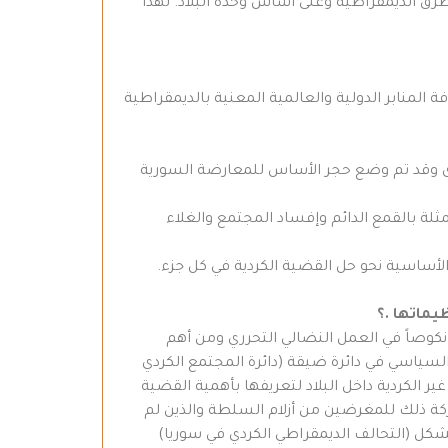
لطرق الديمقراطية وعلى أساس وحدة البلاد. لهذا
 المنابر الدولية والعالمية المعنية بالديمقراطية
خرى وقد تم وضع حجر الأساس للمعارضة السورية
لة بالقمع الدائم وإفساد المجتمع والغلاء
لأساسية نحو حل القضية الكردية في كل جزء.
كوصاً في العمل النضالي التحرري ومن أهم
لسياسي في دائرة ضيقة (دائرة المجتمع الكردي
 الكردية داخل البلاد لتعريفها بأهمية القضية
ركة ذلك للمغرضين من أزلام السلطة والذين لم
تشكل (التحالف الديمقراطي الكردي في سوريا)