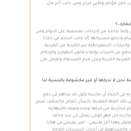
ن خلال مؤتمر وطني كردي ومن جانب آخر فان
ي ولما يكابده من إجراءات تعسفية على الدوام ومن
قسام وتجاوز مسبباتها (أيا كانت الحجم في ذلك)
التيارات الديمقراطية غير الكردية من العربية
فع عن الحريات وإلغاء قانون الطوارئ والإحكام
لعربية الكردية وعلى قدم المساواة وتعمل على
ة نحن لا ندركها أو غير مكشوفة بالنسبة لنا
به في الحياة أن مارسه يكون قد ساهم في دفع
فين تلك الفئة المعنية بالشأن العام, فالمثقف شبح
 محاربته من قبلها ونبذه ونعته بالانتهازية
 يكابده من قهر قومي يتمثل في سد منافذ
د الفعل وهذا أمر طبيعي – لمن يعيش في هكذا
 والمساهمة في أحداث التجديدات اللازمة