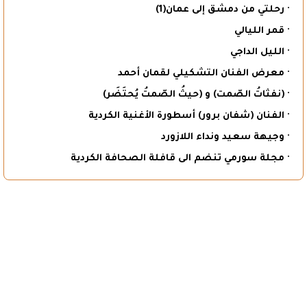
· رحلتي من دمشق إلى عمان(1)
· قمر الليالي
· الليل الداجي
· معرض الفنان التشكيلي لقمان أحمد
· (نفثاتُ الصّمت) و (حيثُ الصّمتُ يُحتَضَر)
· الفنان (شفان برور) أسطورة الأغنية الكردية
· وجيهة سعيد ونداء اللازورد
· مجلة سورمي تنضم الى قافلة الصحافة الكردية