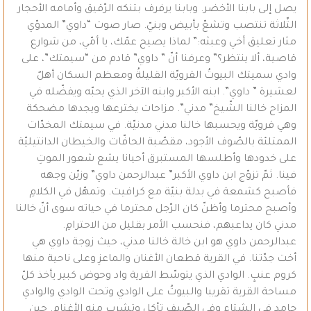
يصل إلى بابنا الأخضر. وبابنا يرفرف بتنكه الرّقيق وأمامه الأحجار
الثّلاثة تنتصب وتشعّ بأبيض وبنيّ. صار صوت “داوي” المدوّي
مثار تعليق أخي وعبثه:” لماذا يصيح عمّك، يا أمّي، من شوارع
قاصية، ألا ينتظر؟” وعرفنا أنّ ” داوي” قادم من “سيمتك”، على
وادي سميتك البيوتُ القرويّة القليلةُ ومعظم السكان أهلٌ
لعشيرة ” داوي”. ابنه الأكبر وابنه الآخر الذي يحبّه ويفضّله في
المزاح خالنا الشّيخ” مدني”. مزاحات يخترعها ويجدها مضحكة
وهي قرويّة ويحسبها خالنا مدني مدنيّة. في سيمتك المخدّات
الممتلئة بالصّوف الأجود، مقصّبة الحافّات والخيطان الدانتيليّة
على خدودها وأطلسها المستبرق أحيانا يشع شعور الموتِ
فينا. ثمّ تزوّج ابن داوي الأكبر” عبدالرحمن داوي” وزيّن وجهه
فأصبح كشمعة في بدلة بنيّة مع كرافيت. وتمهّل في الكلامِ
وأصبح محترما وأظنّ كان الرّجل محترما في حياته سوى أنّ خالنا
مدني كان يداعبهم، فنحسب الأمر بقليل من الاحترامِ.
عبدالرحمن داوي هو ابن خالة خالنا مدني، حيث زوجة داوي هي
أخت جدّتنا. في القرية قطعان الأغنان والماعزِ وعلى ناحية منها
كروم عنبٍ. الوادي الذي يتوسّط القرية واد وحوض كبير يأخذ كلّ
مساحة القرية تقريبا والبيوتُ على الوادي وتحت الوادي والوادي
جامد في الشتاء وفي الصّيف تأكل وتشرب منه الأغنام. حين