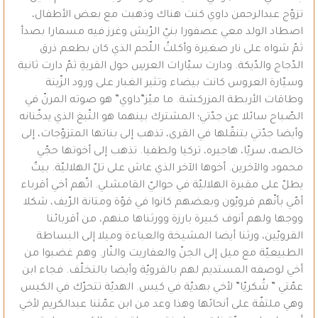
تزوّج عبدالرحمن داوي كنت هناك وذهبت مع بعض الأطفال،
اصطاد الولد معي عصفورا بنيّ الرّيش وغرز فيه مسمارا بصدأ
ثمّ شواه على نار صغيرة وأكلتُ اللّحم الذي كان بطعم ذرق
الدّجاج والدّيكة. ودارت سيّارات العرسِ حول القريةِ ثمّ دارت ثانية
وسيّارة العروس كانت بيضاء وتثير الغبار على ورود الزّينة
وطاقات الأربطة المزركشة. ما ميّز”داوي” هو صوته المرنّ في
الصّباح سائلا عن جدّتي؛ المشترك بينهما هو التّبغ الذي يدخّنانه
وأيضا جدّتي بتنقّلها في القرى، تذهب إلى بناتها المتزوّجات، إلى
خالصه، سريّا، هاجيره، تركيا ولطفيا. تذهب إلى أخوتها حجّي
محمود والآخرين. أخوها الآخر الذي عاش على تلّ الهلاليّة. بيتٌ
يطلّ على مقبرة الهلاليّة في حواليّ القامشلي. اتّهم أخي أقرباء
أمّي بأنّهم قرويّون وبعضهم كانوا في قوّة ومتانة الرّيف، شكلا
ووجها ولهم أنوف كبيرة بارزة وورثناها منهم، من أقربائنا
القرويّين، ورثنا أيضا المشيخة والعباءة وميلا إلى البساطة
الطبيعيّة مع ميل إلى الجنّ والعفاريت والنّار. وهم غضبوا من
أخي لوصفه المستديم لهم بالقرويّة وأيضا بالتخلّف. فجاء ابن
عمّتي ” شُكريّا” لأخي بهديّة في كيس. الهديّة تتحرّك في الكيس
وهي ملتفّة على أنحائها وهذا وعد من ابن عمّتنا عبدالكريم لأخي