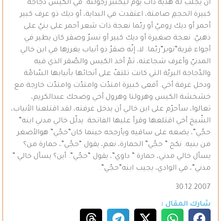
أن يجلب له هديّة ذات يوم ليختبر رجولته. في الكيس دجاجة
كبيرة الحجمِ صامتة، اعتقدت في البداية، أو ديك ذو عرف كبير
أحمر أو ديك روميّ أو ربّما نعجة ذات شعر أحمر على بنيّ على
ذهبيّ. نعجة صغيرة أو ديك كبير أو نسرٌ وصقر كان يطير في
أجواء قرية”توبز”ربّما. لا، إنّه صقرٌ ذو أنياب يغرزها في ابن خالي
المدنيّ وأعرف شجاعته، ثمّ أخذ الكيس والصّقر الذي فيه
والدّجاجة البريّة التي كانت تلتفّ على أنحائها بأنيابها السّامّة
ودخل غرفة أخي. أفعى كبيرة امتدّت وامتدّت وامتدّت خارجة مع
خشخشة الكيس وهرولنا وهرول أخي وضحك عبدالكريم،
تعالوا، سأحرّم على ابن خالي أن يدخل غرفته، لقد اقتلعنا الأنياب،
الشّيخ أخي اقتلعها وقرأ عليها الفاتحة. يدلّل خالي مدني ابنه”
حجّي”، يضعه على ساقيه ويأرجحه حينما كان”حجّي” هوالأصغر
من بنيه. نكح ” حجّي” الحمارة، نعم، يقول “حجّي”، حمارة من؟
يسأل خالي مدني، حمارة ” داوي”، يقول “حجّي”. أين؟ يسأل خالي ”
مدني”، في الوادي، يجيب ابنه”حجّي”.
30.12.2007
شارك المقال :