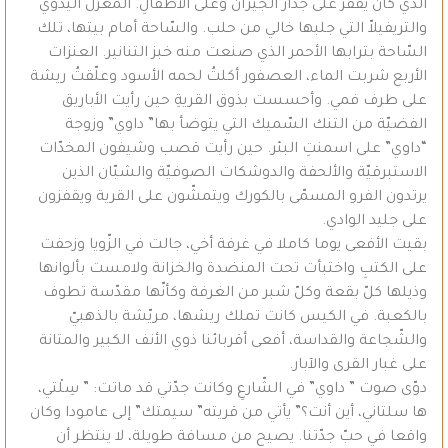
الذي كان يقفز على جدار الجيران وعلى الأطفالِ. المغزل اليدويّ
والتريفيلاّ التي جلبها خالي من حلب. والسّاحة أمام بيتها، تلك
السّاحة بترابها الأحمر الذي صنعت منه خبز التنانير. العنزات
الأربع شربت الماء، العصفور أكلتُ لحمه الأسود وعلّقتُ ريشة
على طرف فمي. وأحسست بذوق القريةِ حين رأيت الأباريق
الفضيّة من التنك السّميك التي يتوضأ بها” داوي” وزوجة
“داوي” على اسمنتِ البئر. حين رأيت قصب وشيفون المخدّات
الاستبرقيّة والألحفة والدوشكات الصوفيّة والشبّان الذين
يرتدون الفرو المسمّى بالكورك ويتمشّون على القرية ويقفزون
على جليد الوادي.
بقيت الأفعى يوما كاملا في غرفة أخي، جالت في الزّويا وزحفت
على الكتبِ واختبأت تحت المنضدة والخزانة ولامست بألوانها
وذيلها كلّ بقعة وكلّ شبر من الغرفة وكأنّها مقدّسة تطوف
بالكعبة. في الكيس كانت تملك ريشها، مريّشة بالذهبيّ
والشّجاعة والقداسة، أفعى أقربائنا ذوي الأنف الكبير والمتانة
على غبار القرى والآبار.
دوّى صوت ” داوي” في الشّارعِ وكانت جدّتي قد ماتت: ” سِلْتي،
ها سلتاني، أين أنت؟” يأتي من قريته” سيمتك” إلى عامودا وكان
واقعا في حبّ جدّتنا. يصيح من مسافة طويلة، لا ينتظر أن