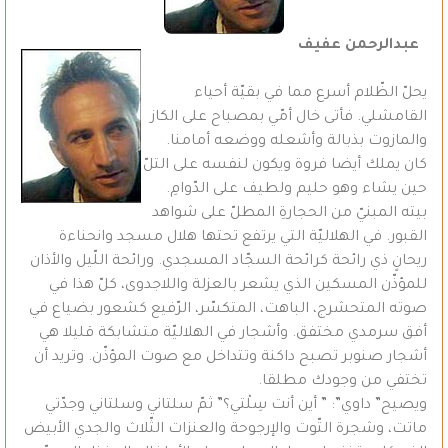
عبدالرحمن عفيف
يحلّ الظّلام أسرع مما في بقيّة أحياء
القامشلي. فأتى خال أمّي بمصباح على الكاز
والمازوت بذبالة وأشعله ووضعه أمامنا.
كان يملك أيضا فروة ويكون لنفسه على التلّ
حين يشاء وهو حليم ولطيف على الدّوامِ.
بيته المبنيّ من الحجارةِ المطلّ على شواهد
القبور. في الهلاليّة التي يرتفع تحتها هلال مسجد وانحناءة
ريحانٍ ذي رائحة كرائحة السجّاد المسجدي. ورائحة اللّيل والأذان
للمؤذّن المسكين الذي يشعر بالعزلة واللاجدوى، كلّ هذا في
صوته المتحشرج، الباهت، المتكسّر، الرّفيع كشعور بضياع في
أفق سرمدي مختفق. وأشجار في الهلاليّة متشابكة قليلا هي
أشجار صنوبر تصبح داكنة وتتداخل مع صوت المؤذّن. وتريد أن
تختفي من وجودك مطلقا.
ويصيح” داوي”: ” أين أنت سِلْتي؟” ثمّ سلتاني وسلتاني وجدّتي
ماتت، وشجرة التّوت والإرجوحة والعنزات الثّلاث والجدي الأبيض