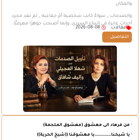
والمكان.
والصدمات _ سواءٌ كانت شخصية أمْ جماعية _ لم تعد مجرد
أحداث عابرة في البناء السردي، وإنما أصبحت جوهرًا معرفيًّا…
مقالات
2026-08-08
التفاصيل ...
· من فرهاد الى معشوق (معشوق الملحمة)
· يا شيخنا………………يا معشوقنا ((شيخ الحرية))