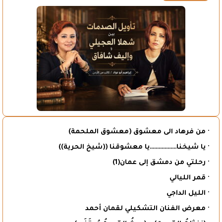
· من فرهاد الى معشوق (معشوق الملحمة)
· يا شيخنا………………يا معشوقنا ((شيخ الحرية))
· رحلتي من دمشق إلى عمان(1)
· قمر الليالي
· الليل الداجي
· معرض الفنان التشكيلي لقمان أحمد