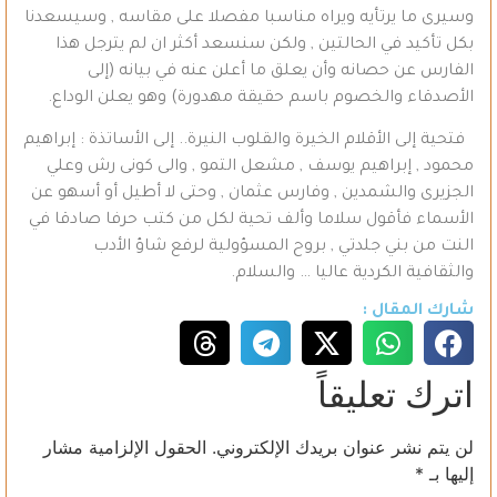
وسيرى ما يرتأيه ويراه مناسبا مفصلا على مقاسه , وسيسعدنا
بكل تأكيد في الحالتين , ولكن سنسعد أكثر ان لم يترجل هذا
الفارس عن حصانه وأن يعلق ما أعلن عنه في بيانه (إلى
الأصدقاء والخصوم باسم حقيقة مهدورة) وهو يعلن الوداع.
فتحية إلى الأقلام الخيرة والقلوب النيرة.. إلى الأساتذة : إبراهيم
محمود , إبراهيم يوسف , مشعل التمو , والى كونى رش وعلي
الجزيرى والشمدين , وفارس عثمان , وحتى لا أطيل أو أسهو عن
الأسماء فأقول سلاما وألف تحية لكل من كتب حرفا صادقا في
النت من بني جلدتي , بروح المسؤولية لرفع شاؤ الأدب
والثقافية الكردية عاليا … والسلام.
شارك المقال :
اترك تعليقاً
لن يتم نشر عنوان بريدك الإلكتروني.
الحقول الإلزامية مشار
إليها بـ
*