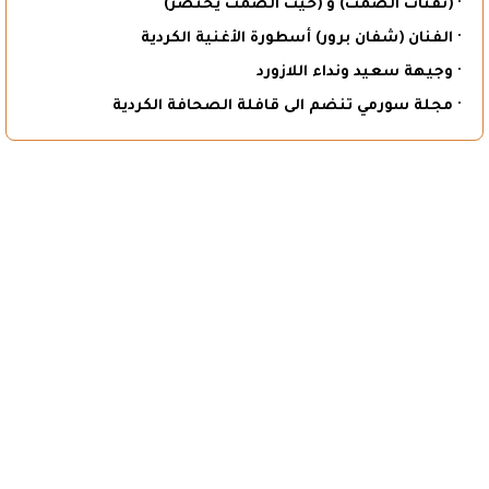
· (نفثاتُ الصّمت) و (حيثُ الصّمتُ يُحتَضَر)
· الفنان (شفان برور) أسطورة الأغنية الكردية
· وجيهة سعيد ونداء اللازورد
· مجلة سورمي تنضم الى قافلة الصحافة الكردية