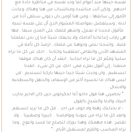
نفسه حينها منذ أعوام لما وجد نفسه في مناظرة حادة مع
احدهم , ولكن أتت مناشدة ومناشدات من هنا وهناك وعادت
الأمور إلى سابقها -, ومن هنا أومن بان دعوتي ستلقى أذنا من
لدنه , وسيتفضل بمواصلة المشوار الذي آل على نفسه تبنيه.
فأقول مجددا لا تعتزل, واشهر قلمك على المدى سيفا , فها
هي رقاب إبداعاتنا أمامك ولا يخيفك شيئا منا إن نحن تململنا
قليلا , واشحنا بنص وجوهنا عن قلمك , ارصدْ كل نأمة في
المشهد الأدبي والثقافي لمثقفينا وكتابنا .. احكِ عن كل ما تراه
سلبيا وقيّم كل ما تراه ايجابيا.. انتقد أن كان هناك موقفا
منتقدا , إني أقول بملء فمي: احكِ عن كل شيء , انقدنا
لنستقيم , وان وجدتَ شيئا جيدا حينها باركنا لنستديم.. لان
ليس هناك ما نخسره أكثر من الإسفاف والجهل والسطحية
والابتذال.
” يحضرني هنا قول حاجو آغا لجكرخوين حين كان الاخير يحارب
البيك والاغا والشيخ بالقول:
– لا يخذلنك رهبة ولا خوف من احد .. قلْ كل ما تريد لنستقم ,
وانقد كل ما تراه من عيوبنا ونواقصنا .. كبيرنا وصغيرنا .. ولا
تقصر , هذه مهمتك وهذا دورك لتصلح ما فسد واعوج , وما
تراه المناسب واللازم لمستقبل الأيام ..”