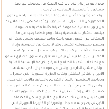
فخر), هو ذو إنتاج غزير ويواكب الحدث في سخونته مع دفق
مشاعره وأحاسيسه الصادقة دون ريب .
واعتقد وأعزو ما أعلن عنه , وما عزمه ذلك إلا ما يراه من تحول
الجمهور من اللباب إلى القشر دون ترو أو تمحيص , لما يقابل به
من ردودٍ انفعالية محمومة ضيقة كأنها قضية محسومة
بينهما لاعتبارات شخصية بحتة , وهو قطعا بعيد عن هذا
السفاف من الأمور , فهو باحث وناقد حصيف وليس شيئا آخر
ويشعر بمسؤولية الكلمة , وهو لا يبحث عن النجومية وإبراز
العضلات لأنه فوق هذا وذاك.. وهو بعيد كل البعد عن هذه
المهاترات , وإنما يريد أن يرتقي بنقدنا إلى مستوى حضاري تسمو
مع تطلعات شعبنا الطامح للعزة والكرامة الإنسانية الغائبة.
ولكن عشب الدار مر , والنبي في قومه دجال . لدن المشهد
الأدبي والثقافي لمثقفي وكتاب الجزيرة السورية الكرد حصرا ..
وبخاصة المهتمين بالشأن الكوردي والثقافة والأدب الكورديـين.
ولعلي اهمس في أذن الباحث القدير – إن قيمتك لا تقاس بنقد
صفر أو نحاس إنما أنت تزان بالذهب, وإذا كانت السوق كاسدة
الآن فليس معنى ذلك عدم البيع. فالتاريخ سجل العظماء
الذين لن يضيع لهم مجدا , والفورة أو الكاريزما الهوبراتية لن