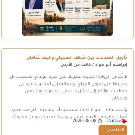
تأويل الصدمات بين شهلا العجيلي وإليف شافاق
إبراهيم أبو عواد / كاتب من الأردن
لا تُقَاس الرواية الحديثة بقدرتها على سرد الوقائع فحسب، بل
بقدرتها على تحويل الجِراح الإنسانية إلى لغة، والذاكرة إلى
جماليات، والألم إلى سؤال فلسفي يتجاوز حدود الزمان
والمكان.
والصدمات _ سواءٌ كانت شخصية أمْ جماعية _ لم تعد مجرد
أحداث عابرة في البناء السردي، وإنما أصبحت جوهرًا معرفيًّا…
مقالات
2026-08-08
التفاصيل ...