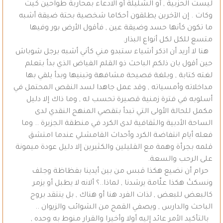
ليست الحزبية , أو الشليلة أو الادعاء بمحاربة طواحين كيت
وكات . إن الآخرين يطلقون أحكاما شخصية بحتة ضيقة أشبه
ما تكون كأنها حسد وضيقة عين , فأقول الأرض بور وفيها
متسع للكل لكل أنواع البذار.
هنا لا أريد أن اذكر أشياء ستبدو مني كأني أشبه برجل شوباش
حين أقول بان ذلكم الباحث ذو القلم الفياض الذي بدأ بتعلم
لغته كتابة , وبلغة فصيحة مشافهة وتبنيها وبدأ يلقي بها
مداخلاته وأمسياته , وقد عمل جاهدا لسد النقص المحتمل في
أسلوبه في فترة زمنية قصيرة تحسب له , وما ذاك إلا دليل
مكمل للحالة الأولى التي تبدأ بتقصي المنهج النقدي لدى
الساحة الأدبية والثقافية لدى الكرد في منطقة الجزيرة .. وما
فعله أيام انتفاضة الكرد وأحداث القامشلي عندما امتشق
قلمه بجرأة وهمة مع القليلين والكثيرين إلا دليل عودة ميمونة
على الرحب والسعة.
حرام أن نضيع هكذا قبس من بين أيدينا بفظاظة وجلف
ونسكتْ هكذا علّامة يرشدنا , لماذا..؟ ألانه لا يطبل أو يزمر
كالبعض للبعض , لذات الفرد هنا أو هناك , بل ينتقد بروح
الباحث والدارس , ويصفي القمح من الشوائب والزيوان ..
بالتأكيد الأمر عائد إليه أولا وأخيرا والقرار منوط به وحده ,