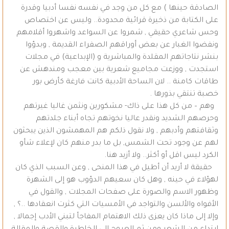
الصادقة حينها ) مع كل من وجد في نفسه نفسا أدبيا وقدرة
على الكتابة من ذخيرة قرائية محدودة.. وليس عن اختصاص
وحس شاعري حقيقي , شمروا عن السواعد واشهروا أقلامهم
ونفضوا الغبار عن بعض أوراقهم الصفراء القديمة , وبدؤوا
بنشر نتاجاتهم المقلدة والمباشرية و (الإبداعية) في مجلات
استجدت , ووزعت مجاميع شعرية بين معجب ومندهش عن
طاقات كامنة .. لان الساحة الأدبية كانت فارغة كأرض بور
خصبة تنتقي بذورها .
وهم – من كل هذا على ذاك- مشكورين ونثمن غاليا غيرتهم
وحرصهم الشديد ونقدر عاليا نخوتهم تجاه أبناء جلدتهم
وثقافتهم وأدبهم , ولا نقول ذلكم هم المهمشون الذين يبحثون
لهم عن وجود تحت الشمس, بل ما بدر منهم كان لإعلاء شأو
الكرد ليس اقل أو أكثر.. ولا أزيد هنا.
حقيقة لا أريد أن أطيل في هذا المنحى , وعن السبب الذي كان
لهؤلاء في حينه , وهل كان سعيهم الدؤوب هو إلى الشهرة
وظهور الاسم والصورة على صفحات المجلات , والقول في
الأفواه والألسن والتواجد في الأمسيات التي كثرت انعقادها ..؟ ,
وإلا إلى ماذا كان يعزى ذلك الاهتمام المفاجأ لتبني الأدب إجمالا ,