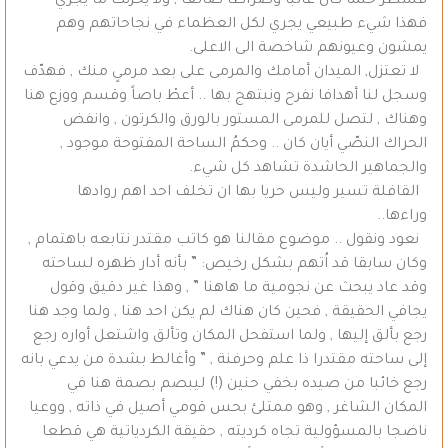
فسطر حلما كان غائبا وصراطا ضائعا , ولا يحزنك ما يجري
فهذا شيء طبيعي يجري لكل العظماء في نجاحاتهم وهم
يمشون وعيونهم شاخصة الى الاعلى.
لا تعتزل, الميدان أمامك والمرمى على بعد مرمىٍ منك , فهدّف
وسجل لنا أهدافا نفرح ونبتهج بها .. أعطْ باصاً وقسم ووزع هنا
وهناك , لتصل للمرمى المستور بالورق والكرتون , وانفض
الحراك النصّي أيان كان .. وحكمُ الساحة المفتوحة موجود ,
والجماهير الحاشدة تشاهد كل شيء.
القافلة تسير وليس حريا بها ان تخلف احد اهم روادها
وراءها..
نعود ونقول .. موضوع مقالنا هو كاتب مقتدر نتابعه باهتمام ,
وكان سابقا قد اُتهم بشكل رخيص: ” بأنه أدار ظهره لساحته
وقد عاد يبحث عن نجومية ما هاهنا ” , وهذا غير دقيق وقول
يجافي الحقيقة , فحين كان هناك لم يكن احد هنا , ولما وجد هنا
رجع بألق إليها , ولما استفحل المكان وتألق واشتعل أواره رجع
إلى ساحته مقتدرا ذا علم وحرفنة , ” وأغالط بشدة من يدعي بانه
رجع خائبا من صيده بخفي حنين (!) ليبصم بصمة هنا في
المكان الشاغر , وهو ممتلئ بحس قومي أصيل في ذاته , ووعيا
ناضجا بالمسؤولية تجاه كرديته , حقيقة الكردياتية هي قطعا