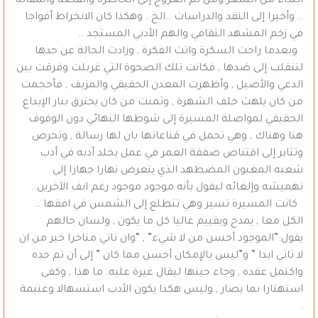
ابتداء من الشعر ومن ثم العروج إلى الخاطرة والقصة والمقالة
.. وأخيرا إلى النقد والدراسات ..الخ . وهكذا كان الانخراط أفواجا
في زخم المشهد الثقافي والهم الأدبي المستجد ..
وبعدما راحت السكرة واتت الفكرة , وزادت الحالة عن حدها
لتنقلب إلى ضدها , فكانت تلك الصحوة التي غربلت وفرقت بين
الدعي والأصيل , وأظهرت المعدن الحقيقي والمزيف , فأحجمت
من كان يلهث خلف الشهرة , وثمنت من كان يحترق بنار الإبداع
الحقيقي لمواصلة المسيرة إلى شوطها النهائي دون الوقوف
هنا وهناك , وهي تحمل في قناعاتها بان لها رسالة , وتحرص
وتثابر إلى اقتناص صفقة العمر في عمل يخلد أدبه في أدب
شعبه المغبون المضطهد الذي يتعرض نهارا جهارا إلى
تهميشه وإلغائه ليقول بأنه موجود موجود رغم انف الآخرين..
كانت المسيرة تسير وهي تتطلع إلى الشمس في افقها ..
الكل معا , يمدح ويقييم عاليا كل ما يكون , ولسان حالهم
يقول:”الموجود أحسن من لا شيء” , “وان تاتي متاخرا خير من ان
لا تاتي ابدا ” و”ليس بالإمكان أحسن مما كان ” إلى أن تم حده
واكتمل عقده , وجاء حينها ليقال غيرة عليه. ما هذا , وكفى
استهتارا بما يصار , وليس هكذا يكون الأدب استسهالا وغنيمة
.