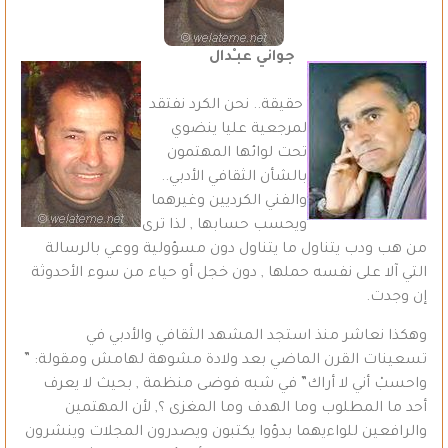
جواني عبـْدال
حقيقة.. نحن الكرد نفتقد
لمرجعية عليا ينضوي
تحت لوائها المهتمون
بالشأن الثقافي الأدبي..
والفني الكرديين وغيرهما
ويحسب حسابها , لذا ترى
من هب ودب يتناول ما يتناول دون مسؤولية ووعي بالرسالة
التي آلا على نفسه حملها , دون خجل أو حياء من سوء الأحدوثة
إن وجدت.
وهكذا نعاشر منذ استجد المشهد الثقافي والأدبي في
تسعينات القرن الماضي بعد ولادة مشوهة لهامش ومقولة: ”
واحسبْ أني لا أراك” في شبه فوضى منظمة , بحيث لا يعرف
أحد ما المطلوب وما الهدف وما المغزى ؟, لأن المهتمين
والرافعين للواءيهما بدؤوا يكتبون ويصدرون المجلات وينشرون