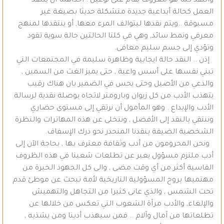
والنقد كما هو معروف يقام على نوعين : احداهما أن ينتقد
العمل كحالة أبداعية جديدة متشكلة حديثا بصيغة غير
مسبوقة ..ويتم نقدها ليتوالف المرء معها, أو ينتقدها لمنهج
معرفي ونمط سائد, وهي في كلتا الحالتين حالة سوية تقود
وتؤدي إلى جسم سليم معافى.
إذن .. النقد حالة ايجابية وظاهرة سليمة في المجتمعات التي
تبني نفسها على أسس واعية , حتى يميز الغث من السمين ,
والدعي من الأصيل وحتى يحس في الضمير بان هناك رقيب
يتهذب الأدب من كل زيوان وبارومتر لاتجاه بوصلة نقدية لرسالة
الأدب والإبداع . وهو المأمول أن نرتقي إلى مستوى حضاري
وننتقي بالنقد إلى الأفضل , ونتخلى عن هذه المهاترات والنظرة
الشخصية الضيقة بنقدنا المنحدر نحو درك الإسفاف.
ونحن المحرومون من أدب وثقافة معترف بها , بحاجة الآن إلى
أدب ملتزم مسؤول يعبر عن تطلعات شعبنا في هذه الظروف
القاسية أكثر من أي وقت مضى , والى كل الجهود الخيرة من
مهتميها بروح المسؤولية التاريخية لأمة تبحث عن موطئ قدم
تحت الشمس , والذي عانى كثيرا من التجاهل والتهميش
والإلغاء, والأدب مرآة الشعوب التي تعكس من خلالها عن
تطلعاتها من آمال وآلام .. فمن سيهذب أدبنا ومن يشذبه ,