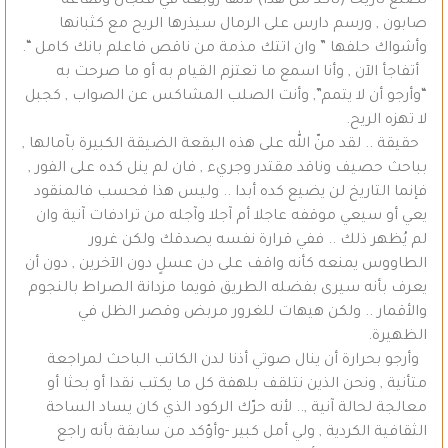
تصنع تاريخا (تأكد من هذا) لأنها زوبعة في فنجان وفقاعة
صابون , ورسم دارس على الرمال سيذرها الريح مع كثبانها
وأشواك حلفها ” وان اتتك مذمة من ناقص فاعلم بانك كامل “.
أتفاجأ الآن , وأنا اسمع ما تعتزم القيام به أو ما صرحت به
“وأرجو أن لا يتمم”, وأنت الصلب المشاكس عن الصواب , كجبل
لا تهزه الريح.
حقيقة .. لقد منّ الله على هذه البقعة الضيقة الكبيرة بآمالها ,
بباحث حصيف وناقد مقتدر وجريء , فان لم ينل كده على الفور ,
فإنما التاريخ لن يضيع كده أبدا .. وليس هذا فحسب فالمنقود
يعي أو سيعي موقفه عاجلا أم آجلا وآجله من ترادفات آنية وان
لم يُظهر ذلك .. ففي قرارة نفسه يصدقك ولكن غرور
الطاووس يمنعه كأنه واقف على دن عسلٍ دون الآخرين , دون أن
يعرف بأنه سيرى بفضله الطريق قويما مزدانة الصراط بالنجوم
والأقمار .. ولكن هيهات للغرور مربض وقصر الظل في
الظهيرة.
وأرجو بحرارة أن ينال صوتي أذنا لدن الكاتب الباحث لمراجعة
متأنية , ونحن الذين نتلقف بلهفة كل ما يكتب نقدا أو بحثا أو
معالجة لحالة آنية ,.. لأنه حرّك الركود الذي كان يساد الساحة
الثقافية الكردية , ولي أمل كبير -وأؤكد من سابقة بأنه راجع