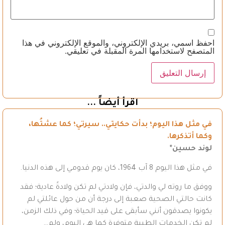
احفظ اسمي، بريدي الإلكتروني، والموقع الإلكتروني في هذا
المتصفح لاستخدامها المرة المقبلة في تعليقي.
اقرأ أيضاً ...
في مثل هذا اليوم؛ بدأت حكايتي.. سيرتي؛ كما عشتُها،
وكما أتذكرها.
لوند حسين*
في مثل هذا اليوم 8 آب 1964، كان يوم قدومي إلى هذه الدنيا.
ووفق ما روته لي والدتي، فإن ولادتي لم تكن ولادةً عادية؛ فقد
كانت حالتي الصحية صعبة إلى درجة أن من حول عائلتي لم
يكونوا يصدقون أنني سأبقى على قيد الحياة؛ وفي ذلك الزمن،
لم تكن الخدمات الطبية متوفرة كما هي اليوم، ولم…