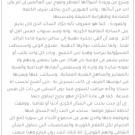
وينـزع عن ورودنا أشواكها لتعطر وتفوح بين العالمين إن لم يكن
احد من أبنائها , واحد الغيورين الذي يناكف شرف الكلمة
الصادقة وطهرانية الحقيقة وقدسيتها.
وللعودة .. كما هو معروف بأنه حرّك السائد الذي كان يخيم
على الساحة الثقافية الكردية , وانه ومنذ سنوات خمس اقل أو
أكثر , وبعد أن ألقى بحجرة ذهبية إلى ساكن بحيرة ماءنا الراكد
نقديا , ولما تشكلت دوائرها الذهبية , تعدوى الوعي واستنبطت
المسؤولية نبراسا وهديا لدن الجميع , وبات كل واحد يكتب أو
ينشر يشعر في لاوعيه بان هناك من يقرا بتمعن وبنهم ولا
تفوته شاردة ولا واردة إلا ويستقصي أبعادها الإبداعية والفنية
بالمعايير والمناهج النقدية الممكنة , وسيكتب عنها ويعريها
من لبوسها المزيف إن كانت تتسربل به , حتى أصبح يحسب له
حسابا وكأنه مراقب للسوي فينا دون السلبي في ذات كل نفس
مبدعة , كما هي عادة الجرّاح فهو يجرح ليداوي حتما.
إن أي حدث يحدث في الشأن الكردي أدبيا أو ثقافيا , ووقفتَ
لحظة لتبلور موقفا , ستجد في النت رأيه السباق فيها ,
وموقفه منها والذي يعبر عن مجموع الأدباء في سوريا (مع كل
الاحترام لكل الأقلام الكوردية والشخصيات التي تتناول الشأن
الثقافي والهم القومي), انه مَلك النت دون منازع وهذا مبعث