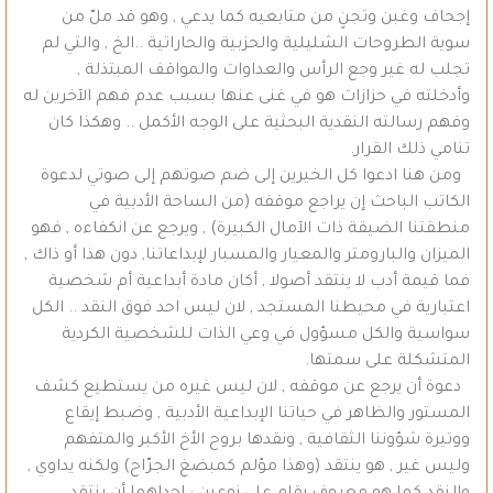
إجحاف وغبن وتجنٍ من متابعيه كما يدعي , وهو قد ملّ من
سوية الطروحات الشليلية والحزبية والحاراتية ..الخ , والتي لم
تجلب له غير وجع الرأس والعداوات والمواقف المبتذلة ,
وأدخلته في حزازات هو في غنى عنها بسبب عدم فهم الآخرين له
وفهم رسالته النقدية البحثية على الوجه الأكمل .. وهكذا كان
تنامي ذلك القرار.
ومن هنا ادعوا كل الخيرين إلى ضم صوتهم إلى صوتي لدعوة
الكاتب الباحث إن يراجع موقفه (من الساحة الأدبية في
منطقتنا الضيقة ذات الآمال الكبيرة) , ويرجع عن انكفاءه , فهو
الميزان والبارومتر والمعيار والمسبار لإبداعاتنا, دون هذا أو ذاك ,
فما قيمة أدب لا ينتقد أصولا , أكان مادة أبداعية أم شخصية
اعتبارية في محيطنا المستجد , لان ليس احد فوق النقد .. الكل
سواسية والكل مسؤول في وعي الذات للشخصية الكردية
المتشكلة على سمتها.
دعوة أن يرجع عن موقفه , لان ليس غيره من يستطيع كشف
المستور والظاهر في حياتنا الإبداعية الأدبية , وضبط إيقاع
ووتيرة شؤوننا الثقافية , ونقدها بروح الأخ الأكبر والمتفهم
وليس غير , هو ينتقد (وهذا مؤلم كمبضغ الجرّاح) ولكنه يداوي ,