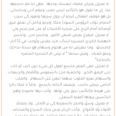
لا تعتزل, وتركن قلمك لنفسك وحدها , فهي لنا فلا تحجمها
عنا , إن ما تقول هو بالتأكيد ليس نضب وعقم أدبي ودراساتي ,
بل هو موقف انفعالي (نرجو أن يزول سريعا وتعود إلى سرب
الحمام ذوات الرؤوس السود) ملكا, ونرجو ونأمل أن تعلق مزق
أوصاله أمام الريح على شجرة الأمنيات أو على قبر شيخ ولي.
لا تعتزل, فيفرح بعض ضيقي الأفق , ونخسر نحن , وتخسر
النهضة الكردي لمسيرة ابتدأت منذ عقدين وتُوجت في 12 آذار –
قامشلو . وما تتعرض له من هجوم وسهام هو نتيجة نجاحك
وعلو كعبك , وقيل سابقا ” لا ترمى الا الشجرة المثمرة
بالحجارة”.
لا تعتزل, ففي العمر متسع لقول كل شيء دون كيت أو كات
حتى الرمق الأخير.. والجعبة ملئ بالشموس والأقمار والربيعات ,
والسهام تغزو القلوب سهما تنغرز على السهام , والقلب
الدامي ينبض بالحب , ويصفد ألحانه بالنجيع , فافاً يا فلكا دائرا
على هرمه فالتآليب تدور على نولها , وأنت ترها عاموديا وهم
البائسين يرونها أفقية السفلى.
لا تعتزل, وسقْ وامخر بالسفينة إلى بر الأمان , ولا يخفنك
الأنواء ولا الأمواج , فأنت الربان وبين يديك الشراع والمجداف ,