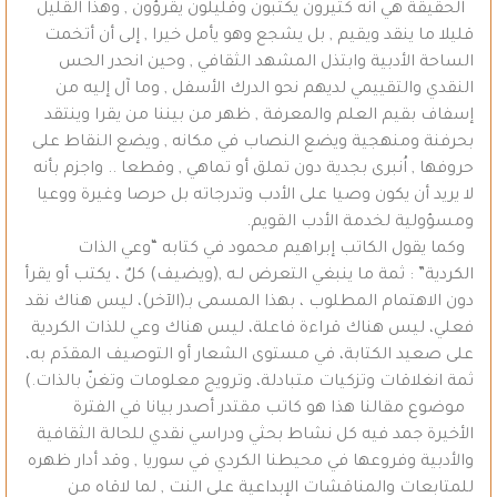
الحقيقة هي انه كثيرون يكتبون وقليلون يقرؤون , وهذا القليل
قليلا ما ينقد ويقيم , بل يشجع وهو يأمل خيرا , إلى أن أتخمت
الساحة الأدبية وابتذل المشهد الثقافي , وحين انحدر الحس
النقدي والتقييمي لديهم نحو الدرك الأسفل , وما آل إليه من
إسفاف بقيم العلم والمعرفة , ظهر من بيننا من يقرا وينتقد
بحرفنة ومنهجية ويضع النصاب في مكانه , ويضع النقاط على
حروفها , اُنبرى بجدية دون تملق أو تماهي , وقطعا .. واجزم بأنه
لا يريد أن يكون وصيا على الأدب وتدرجاته بل حرصا وغيرة ووعيا
ومسؤولية لخدمة الأدب القويم.
وكما يقول الكاتب إبراهيم محمود في كتابه “وعي الذات
الكردية” : ثمة ما ينبغي التعرض لـه ,(ويضيف) كلٌ ، يكتب أو يقرأ
دون الاهتمام المطلوب ، بهذا المسمى بـ(الآخر)، ليس هناك نقد
فعلي، ليس هناك قراءة فاعلة، ليس هناك وعي للذات الكردية
على صعيد الكتابة، في مستوى الشعار أو التوصيف المقدَم به،
ثمة انغلاقات وتزكيات متبادلة، وترويج معلومات وتغنّ بالذات.)
موضوع مقالنا هذا هو كاتب مقتدر أصدر بيانا في الفترة
الأخيرة جمد فيه كل نشاط بحثي ودراسي نقدي للحالة الثقافية
والأدبية وفروعها في محيطنا الكردي في سوريا , وقد أدار ظهره
للمتابعات والمناقشات الإبداعية على النت , لما لاقاه من