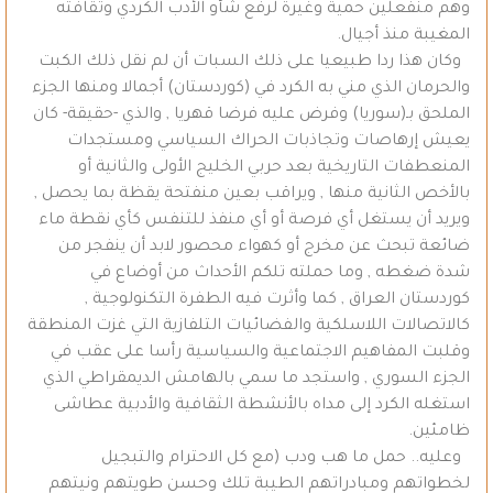
وهم منفعلين حمية وغيرة لرفع شأو الأدب الكردي وثقافته
المغيبة منذ أجيال.
وكان هذا ردا طبيعيا على ذلك السبات أن لم نقل ذلك الكبت
والحرمان الذي مني به الكرد في (كوردستان) أجمالا ومنها الجزء
الملحق بـ(سوريا) وفرض عليه فرضا قهريا , والذي -حقيقة- كان
يعيش إرهاصات وتجاذبات الحراك السياسي ومستجدات
المنعطفات التاريخية بعد حربي الخليج الأولى والثانية أو
بالأخص الثانية منها , ويراقب بعين منفتحة يقظة بما يحصل ,
ويريد أن يستغل أي فرصة أو أي منفذ للتنفس كأي نقطة ماء
ضائعة تبحث عن مخرج أو كهواء محصور لابد أن ينفجر من
شدة ضغطه , وما حملته تلكم الأحداث من أوضاع في
كوردستان العراق , كما وأثرت فيه الطفرة التكنولوجية ,
كالاتصالات اللاسلكية والفضائيات التلفازية التي غزت المنطقة
وقلبت المفاهيم الاجتماعية والسياسية رأسا على عقب في
الجزء السوري , واستجد ما سمي بالهامش الديمقراطي الذي
استغله الكرد إلى مداه بالأنشطة الثقافية والأدبية عطاشى
ظامئين.
وعليه.. حمل ما هب ودب (مع كل الاحترام والتبجيل
لخطواتهم ومبادراتهم الطيبة تلك وحسن طويتهم ونيتهم