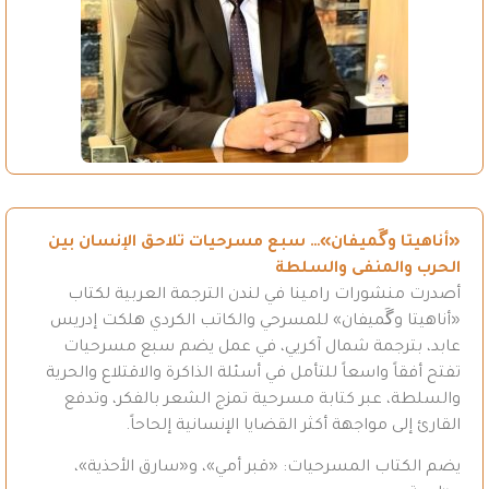
«أناهيتا وگَميفان»… سبع مسرحيات تلاحق الإنسان بين
الحرب والمنفى والسلطة
أصدرت منشورات رامينا في لندن الترجمة العربية لكتاب
«أناهيتا وگَميفان» للمسرحي والكاتب الكردي هلكت إدريس
عابد، بترجمة شمال آكريي، في عمل يضم سبع مسرحيات
تفتح أفقاً واسعاً للتأمل في أسئلة الذاكرة والاقتلاع والحرية
والسلطة، عبر كتابة مسرحية تمزج الشعر بالفكر، وتدفع
القارئ إلى مواجهة أكثر القضايا الإنسانية إلحاحاً.
يضم الكتاب المسرحيات: «قبر أمي»، و«سارق الأحذية»،