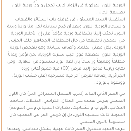
الوردية اللون المركونة في الزوايا كانت تحمل وروداًُ وردية اللون
بطبيعة الحال..
استقبلنا السيد المسئول في غرفته ذات الستائر والقنفات
والسجاد الوردية اللون، وبعد أن قدم سيادته لكل منا وردة وردية
اللون، تحدّث إلينا بشفافية وردية مؤكداً على إن الأحلام الوردية
من الممكن تحقيقها في حال اصطفاف الجماهير خلف الحزب ـ
الوردة ـ بكل معنى الكلمة، وأضاف سيادته وهو يتفحص الوردة
الوردية اللون المعلقة فوق جيب سترته الوردية: نحن نؤمن إيماناً
مطلقاً وعميقاً وراسخاًَ بان لغة الورد ستسود في النهاية.. وفي
نهاية زيارتنا قدموا إلينا قرص (CD) فيه جميع أغاني وردة
الجزائرية، إضافة لقرص آخر فيه مسرحية (على خشب الورد)،
وودعونا بالورود..
في المقر الثاني العائد (لحزب العسل الاشتراكي الحر) كان اللون
العسلي يفرض نفسه على المكان، الكراسي، الطبلات، مناضد
المكاتب، الأبواب والشبابيك، طفايات السجائر، وحتى (صوندة)
الحديقة كانت عسلية اللون، بل إن كرسي المرافق الصحية كان
مصبوغاً باللون العسلي..
غرفة السيد مسئول المقر كانت مبنية بشكل سداسي، وعندما