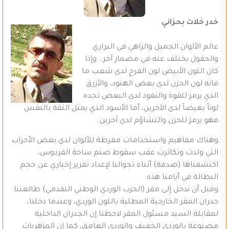
خدر خلات بحزاني
عالم الألوان الجميل والزاهي في البراري
والحقول يختلف عنه في مضمار آخر.. وإذا
كان اللون الأبيض لون الفرح لدى شعب ما
فانه لون الحزن لدى بعض الهنود، والأزرق
الذي يرمز للقوة والنفوذ لدى البعض تجده
لوناً بغيضاً لدى الآخرين، أما الأسود الذي يمثل الثقة بالنفس
فهو يرمز للحزن والتشاؤم لدى آخرين..
وهناك مفاهيم واستخدامات مفرطة للألوان لدى بعض الأحزاب
التي ولدت وتكاثرت عقب سقوط صنم ساحة الفردوس،
اكتشفناها (صدفة) أثناء تجوالنا لإعداد تقرير إخباري عن حجم
البطالة في أيامنا هذه.
وقبل أن ندخل إلى مقر (الحزب الوردي الوطني التقدمي) طالعتنا
جدران المقر الخارجية المطلية باللون الوردي، وعندما دخلنا،
لمقابلة السيد مسئول المقر لاحظنا إن الجدران الداخلية
مصبوغة بالوردي الخفيف والوردي الغامق، كما إن المزهريات