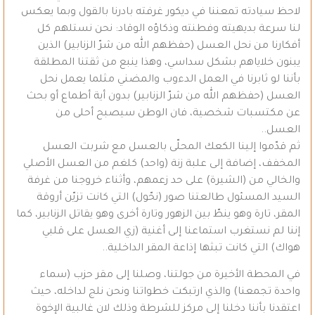
لاحظ سيادته تمعننا في ديكور غرفته بادرنا بالقول وبما يعكس
لنا سرعة بديهيته وفطنته وذكاؤه الوقاد: نحن نستلهم كل
أفكارنا من نحل العسل (حفظهم الله من شرّ الزنابير) الذين
يبنون خلاياهم بشكل سداسي، وهذا ينبع من ثقتنا المطلقة
بأننا لو ثابرنا في العمل الدءوب والمضني مثلما يعمل نحل
العسل (حفظهم الله من شرّ الزنابير) بدون أية أطماع أو بحث
عن مكتسبات شخصية، فان الوطن سيصبح أحلى من
العسل..
ثم قدّموا إلينا الكعك المحلّى بالعسل مع شربت العسل
المخفف، إضافة إلى علبة زنة (واحد) كلغم من العسل الأصلي
والخالي من (الشيرة) على حد زعمهم، وأثناء خروجنا من غرفة
السيد المسئول طالعتنا صور (نحّول) التي كانت تزيّن أروقة
المقر، تارة وهو ينطّ بين الزهور وتارة أخرى وهو يقاتل الزنابير، كما
إننا لم نستغرب استماعنا إلى أغنية (زي العسل على قلبي
هواك) التي كانت تبثها إذاعة المقر الداخلية..
في المحطة الأخيرة من جولتنا، وصلنا إلى مقر حزب (سماء
واحدة تجمعنا) والذي ارتبكت خطواتنا ونحن نلج لداخله، حيث
اعتقدنا بأننا دخلنا إلى مركز للشرطة وذلك لان غالبية الإخوة