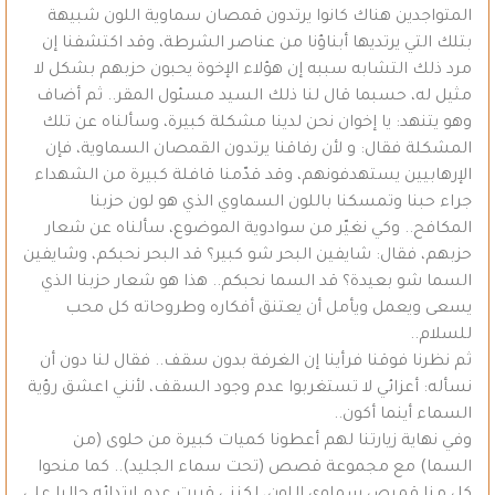
المتواجدين هناك كانوا يرتدون قمصان سماوية اللون شبيهة
بتلك التي يرتديها أبناؤنا من عناصر الشرطة، وقد اكتشفنا إن
مرد ذلك التشابه سببه إن هؤلاء الإخوة يحبون حزبهم بشكل لا
مثيل له، حسبما قال لنا ذلك السيد مسئول المقر.. ثم أضاف
وهو يتنهد: يا إخوان نحن لدينا مشكلة كبيرة، وسألناه عن تلك
المشكلة فقال: و لأن رفاقنا يرتدون القمصان السماوية، فإن
الإرهابيين يستهدفونهم، وقد قدّمنا قافلة كبيرة من الشهداء
جراء حبنا وتمسكنا باللون السماوي الذي هو لون حزبنا
المكافح.. وكي نغيّر من سوادوية الموضوع، سألناه عن شعار
حزبهم، فقال: شايفين البحر شو كبير؟ قد البحر نحبكم، وشايفين
السما شو بعيدة؟ قد السما نحبكم.. هذا هو شعار حزبنا الذي
يسعى ويعمل ويأمل أن يعتنق أفكاره وطروحاته كل محب
للسلام..
ثم نظرنا فوقنا فرأينا إن الغرفة بدون سقف.. فقال لنا دون أن
نسأله: أعزائي لا تستغربوا عدم وجود السقف، لأنني اعشق رؤية
السماء أينما أكون..
وفي نهاية زيارتنا لهم أعطونا كميات كبيرة من حلوى (من
السما) مع مجموعة قصص (تحت سماء الجليد).. كما منحوا