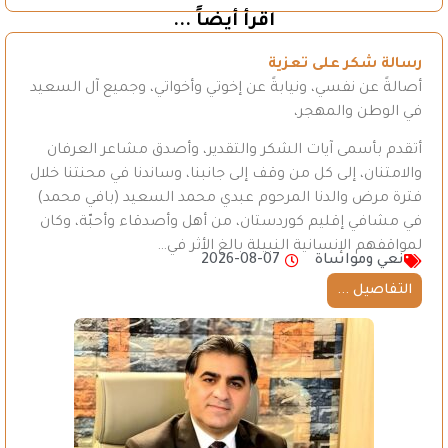
اقرأ أيضاً ...
رسالة شكر على تعزية
أصالةً عن نفسي، ونيابةً عن إخوتي وأخواتي، وجميع آل السعيد
في الوطن والمهجر،
أتقدم بأسمى آيات الشكر والتقدير، وأصدق مشاعر العرفان
والامتنان، إلى كل من وقف إلى جانبنا، وساندنا في محنتنا خلال
فترة مرض والدنا المرحوم عبدي محمد السعيد (بافي محمد)
في مشافي إقليم كوردستان، من أهل وأصدقاء وأحبّة، وكان
لمواقفهم الإنسانية النبيلة بالغ الأثر في…
نعي ومواساة
2026-08-07
التفاصيل ...