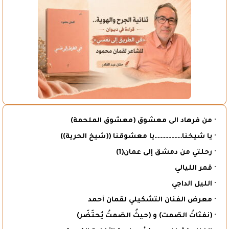
· من فرهاد الى معشوق (معشوق الملحمة)
· يا شيخنا………………يا معشوقنا ((شيخ الحرية))
· رحلتي من دمشق إلى عمان(1)
· قمر الليالي
· الليل الداجي
· معرض الفنان التشكيلي لقمان أحمد
· (نفثاتُ الصّمت) و (حيثُ الصّمتُ يُحتَضَر)