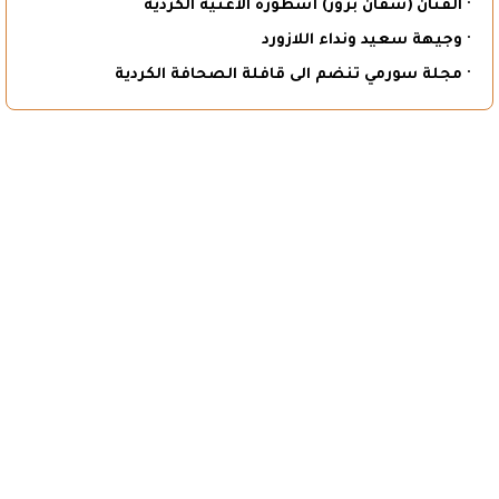
· الفنان (شفان برور) أسطورة الأغنية الكردية
· وجيهة سعيد ونداء اللازورد
· مجلة سورمي تنضم الى قافلة الصحافة الكردية