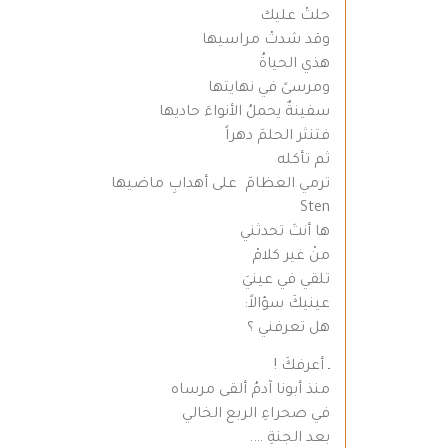
حلتْ عليك
وقد شدتْ مراسيها
هذي الحياةُ
ومرسىً في نهايتها
سفينةٌ يحملُ الأنواءَ حاديها
فتنثر الحلمَ دهراً
ثم تأكله
ترمي العظامَ على أهدابِ ماضيها
Sten
ها أنتَ تحدثني
منْ غير كلامْ
تلقي في عينيَ
عينيكَ سؤالاً:
هل تعرفني ؟
ـ أعرفكَ !
منذ أبونا آدمُ ألقى مرساه
في صحراءِ الربع الخالي
بعد الجنةِ ….