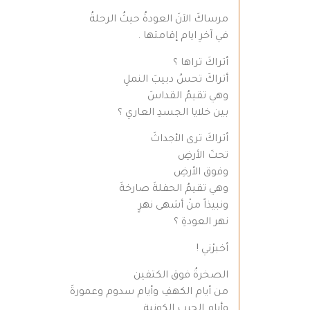
مرساكَ الآنَ العودةُ حيثُ الرحلةُ
في آخرِ ايام إقامتها .
أتراكَ تراها ؟
أتراكَ تحسُ دبيبَ النملِ
وهي تقيمُ القداسَ
بين خلايا الجسدِ العاري ؟
أتراكَ ترى الأجداثَ
تحتَ الأرضِ
وفوق الأرضِ
وهي تقيمُ الحفلةَ صارخةَ
ونبيذاً منْ أشهى نهرٍ
نهر العودةِ ؟
أخبرْني !
الصخرةُ فوق الكتفين
من أيام الكهفِ وأيام سدوم وعمورةَ
وأيام الحربِ الكونيةِ