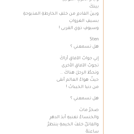
بينكَ
وبينَ القادمِ من خلفِ الخارطةِ المذبوحةِ
بسيفِ الغزواتِ
وسيوفِ ذوي القربى !
Sten
هل تسمعني ؟
إني جوابُ الآفاقِ أراكَ
تجوبُ الآفاقِ الأخرى
وتحطُ الرحلَ هناكَ …
حيثُ هواءُ العالم أنقى
من دنيا الخيباتْ !
هل تسمعني ؟
صخرٌ ماتَ
والخنساءُ تغنيهِ أبدَ الدهرِ
والقاتلُ خلفَ الخيمةِ ينتظرُ
ساعتهُ