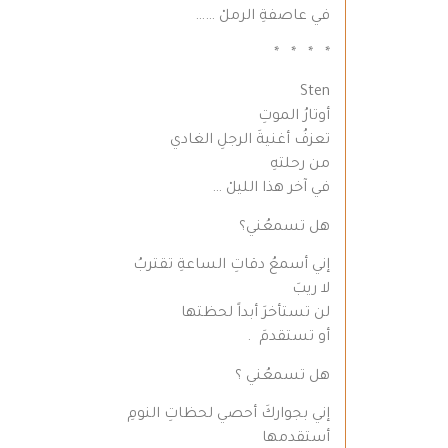
في عاصفةِ الرملْ ……
* * * *
Sten
أوتارُ الموتِ
تعزفُ أغنيةَ الرجلِ الغادي
من رحلتهِ
في آخر هذا الليلْ …
هل تسمعُني؟
إني أسمعُ دقاتِ الساعةِ تقتربُ
لا ريبَ
لن تستأخرَ أبداً لحظتها
أو تستقدمَ .
هل تسمعُني ؟
إني بجواركَ أحصي لحظاتِ النومِ
أستقدمها