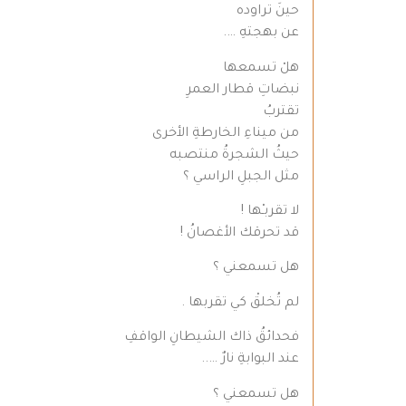
حينَ تراوده
عن بهجتهِ ….
هلْ تسمعها
نبضاتِ قطار العمرِ
تقتربُ
من ميناءِ الخارطةِ الأخرى
حيثُ الشجرةُ منتصبه
مثل الجبلِ الراسي ؟
لا تقربـْها !
قد تحرقك الأغصانُ !
هل تسمعني ؟
لم تُخلقْ كي تقربها .
فحدائقُ ذاك الشيطانِ الواقفِ
عند البوابةِ نارٌ …..
هل تسمعني ؟