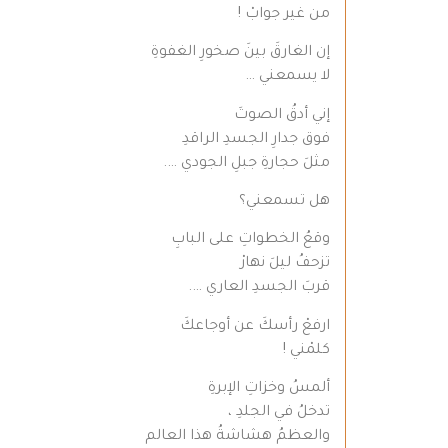
من غير جوابْ !
إن الغارقَ بينَ صخورِ الغفوةِ
لا يسمعني …
إني أدقُ الصوتَ
فوق جدارِ الجسدِ الراقدِ
مثلَ حجارةِ جبلِ الجودي ….
هل تسمعني؟
وقعُ الخطواتِ على البابِ
تزحفُ ليلَ نهارْ
قربَ الجسدِ العاري ….
ارفعْ رأسكَ عن أوجاعكَ
كلمْني !
ألمسُ وخزاتِ الإبرةِ
تدخلُ في الجلدِ ،
والعظمُ هشاشةُ هذا العالم