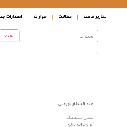
تقارير خاصة
مقالات
حوارات
اصدارات جدي
عبد الستار نورعلي
صدىً بجسمكَ
أم وخزاتُ نازلةٍ