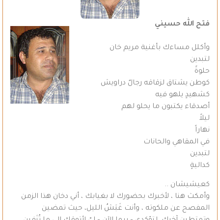
فتح الله حسيني
وأكلل مساءك بأغنية مريم خان
لتبدين
حلوةً
كوطن يشتاق لزقاقه رجالٌ دراويش
كشهيدٍ يلهو فيه
أصدقاء يكتبون ما يحلو لهم
ليلاً
نهاراً
في المقاهي والحانات
لتبدين
كداليةٍ
كعيشيشان ..
وأمكث هنا ، لأخبرك بحضورك لا بغيابك ، أني دخان هذا الزمن
المفصح عن ملكوته ، وأنت غَبَشُ الليل، حيث تمضين