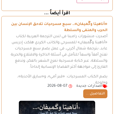
اقرأ أيضاً ...
«أناهيتا وگَميفان»… سبع مسرحيات تلاحق الإنسان بين
الحرب والمنفى والسلطة
أصدرت منشورات رامينا في لندن الترجمة العربية لكتاب
«أناهيتا وگَميفان» للمسرحي والكاتب الكردي هلكت إدريس
عابد، بترجمة شمال آكريي، في عمل يضم سبع مسرحيات
تفتح أفقاً واسعاً للتأمل في أسئلة الذاكرة والاقتلاع والحرية
والسلطة، عبر كتابة مسرحية تمزج الشعر بالفكر، وتدفع
القارئ إلى مواجهة أكثر القضايا الإنسانية إلحاحاً.
يضم الكتاب المسرحيات: «قبر أمي»، و«سارق الأحذية»،
و«لوحة…
اصدارات جديدة
2026-08-07
التفاصيل ...