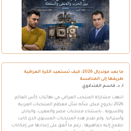
ما بعد مونديال 2026: كيف تستعيد الكرة العراقية
طريقها إلى المنافسة
ا. د. قاسم المندلاوي
انتهت مشاركة المنتخب العراقي في نهائيات كأس العالم
2026 بخروج مبكر، شأنه شأن معظم المنتخبات العربية
والآسيوية ، باستثناء منتخبات مصر والمغرب، واليابان
وأستراليا. ولم تقدم هذه المنتخبات المستوى الذي كانت
تطمح إليه جماهيرها ، رغم ما أُنفق على إعدادها من إمكانات