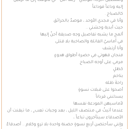
وتمتطين آخرك، لتؤكدي – ربما الآن – ليّ لأتوقك إلى ما تُزَفين
إليه وداعاً فوداعاً
كالصباح .
وأنا في مجدي الأوحد ، موصدٌ بالحرائق
حيث أبدية وحشتي ..
ألمح ما يشبه تفاصيل وجه صديقة أحنّ إليها
في أماسيّ القاتلة والصاخبة بلا قتلى
وأنا أرتشف
فنجان قهوتي في حضرة أطواق هدوءٍ
مرمي على أوجه الصباح
كظلٍ
يتاخم
راحةَ ظله
أصحوا على قبلات نسوةٍ
يسدلنني قرباناً
لأماسيهن المودعة نفسها
عندما أتيتُ في منتصف الليل ، بعد وجبات تعب ٍ ، ما تيقنت أن
الأصدقاء سيتأخرون تباعاً ،
وإنني سأحتضن أربع نسوةٍ حضنة واحدة بلا تروٍ وكلام .. أصدقاءٌ