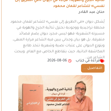
ثنائية الجرح والهوية.. قراءة في ديوان «في الطريق إلى
نفسي» للشاعر لقمان محمود
حنان عبد القادر
يُشكل ديوان «في الطريق إلى نفسي» للشاعر لقمان محمود
محطة تراجيدية ووجودية تختزل ثنائية الجرح والهوية في
مسيرته الشعرية؛ فهو ليس مجرد ديوان يضم قصائد
متفرقة، بل هو بيان وجداني يبين فيه الشاعر مرارة المنفى،
ويتوزع الديوان على عتبات نصية وشعرية تتخذ طابع
المكاشفة الذاتية، حيث يتقاطع الخاص مع العام، ويبحث
الشاعر من…
قراءة في كتاب
2026-08-06
التفاصيل ...