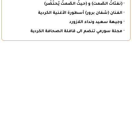
· (نفثاتُ الصّمت) و (حيثُ الصّمتُ يُحتَضَر)
· الفنان (شفان برور) أسطورة الأغنية الكردية
· وجيهة سعيد ونداء اللازورد
· مجلة سورمي تنضم الى قافلة الصحافة الكردية