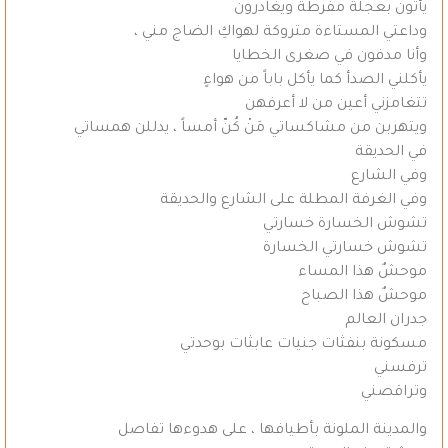
يأتون بعجلة مفرطة ويغادرون
وداعتي المستاءة متروكة لهواكِ الضاج مني ،
وأنا مدفون في صغرى الخطايا
يأكلني الصدأ كما يأكل باباً من هواءٍ
تتغامزني أعين من لا أعرفهن
ويتهربن من مشاكساتي مَنْ كُنّ أمساً ، يدللن همساتي
في الحديقة
وفي الشارع
وفي الغرفة المطلة على الشارع والحديقة
تشوش الخسارة خسارتي
تشوش خسارتي الخسارة
موحشٌ هذا المساء
موحشٌ هذا الصباح
جدران العالم
مسكونة بنفثات جنيات عابثات بوحدتي
ترفسني
وتراقصني
والمدينة الملونة بأطيافها ، على هدوءها تفاصل