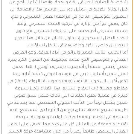
شخصية الضابط العراقي لغةً ولهجةً، وأيضاً الأداء الناجح من
قبل الفتاة الكردية في تمثيل دور ليلى قاسم. هذا بالاضافة الى
التصوير الموسيقي الناجح في مرافقة العمل المسرحي والذي
كان يضفي جواً من الإثارة في حركية الحدث المسرحي. وثمة
مشهد مسرحي أخر يعتمد على الديلوك المسرحي مع كاوى
الحداد البطل الاسطوري إذ يحاول الفنان من خلال هذا الحوار
الربط بين ماضي الكرد وحاضرهم في شكل تساؤلات.
أما الجانب الثالث المميز والرائع في اداء الفرقة، وهو العرض
الغنائي والموسيقي الذي قدمه مجموعة من الفتيان الكرد يديره
مغني رئيسي اسمه أو أنه يعرف بـ(شريف أومري). هذا العمل
الفني يتميز بأسلوب غربي في موسيقاه وفي كيفية أدائه ربما
تكون أقرب الى موسيقا بوب (pop) و موسيقا الروك (Rock) في
مقاطع معينة ذات الايقاع السريع. هذا الغناء يتميز بسرعة
كبيرة في عملية نطق الكلمات التي تحاك ضمن نسق صوتي
معين يشكل نوعاً من التألف الصوتي المقطعي مما يساعد في
طريقة تسريع نطقها لخلق نوع من الإثارة لدى المستمع. هذه
السرعة في الغناء يرافقها حركات لولبية وبهلوانية سريعة
يؤديها مجموعة من الفتيان كل على حدة مما يضفي على العمل
الغنائي السمعي طابعاً بصرياً من خلال مشاهدة حركة الجسد.