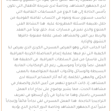
كانت أم صغيرة، إلا أنها تخلق حافزاً يقود الى التشوق والمفاجأة
لدى الجمهور المشاهد، وخاصةً لدى شريحة الأطفال التي تكون
بأمس الحاجة إلى هذا النوع من المسابقات الثقافية التي
تناسب مستوى سنه ونموه في اكتساب ثقافته القومية من
خلال طبيعة الاسئلة المطروحة عليه. هذا النشاط الفني
المتنوع والذي تميز في مسارات عدة، خلق نوعاً من العقد
والربط بين الفن والمشاهد ضمن علاقة معنوية حافزها
التشوق والإثارة.
أما الجانب الثاني وهو العرض المسرحي الكردي الذي يعرض لنا
الكيفية التي تم فيها عملية إعدام المناضلة الكردية العراقية
(ليلى قاسم) من قبل السلطات العراقية. في الحقيقة هذا
العمل، نصاً وإخراجاً وموسيقى، رغم كل الإمكانيات المادية
البسيطة والوسائل والأدوات الفنية المتواضعة بالمعنى
الحرّفي والمهني للكلمة، إلا أنه أثار المشاعر النبيلة لدى
المشاهد، إذ كانت الدموع تنهمر من أعين الكبار والصغار في
مشاهدة الحدث، مما يشير بوضوح على نجاح اداء العمل
المسرحي بامتياز، وهذا ما يذكرنا في رأي أرسطو في تعريف
التراجيديا الناجحة. هذا العمل المسرحي لقي نجاحاً فائقاً وإعجاباً
مثيراً لدى الجمهور المشاهد وخاصة الدور الناجح الذي يؤديه