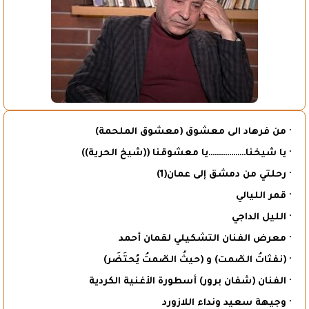
· من فرهاد الى معشوق (معشوق الملحمة)
· يا شيخنا………………يا معشوقنا ((شيخ الحرية))
· رحلتي من دمشق إلى عمان(1)
· قمر الليالي
· الليل الداجي
· معرض الفنان التشكيلي لقمان أحمد
· (نفثاتُ الصّمت) و (حيثُ الصّمتُ يُحتَضَر)
· الفنان (شفان برور) أسطورة الأغنية الكردية
· وجيهة سعيد ونداء اللازورد