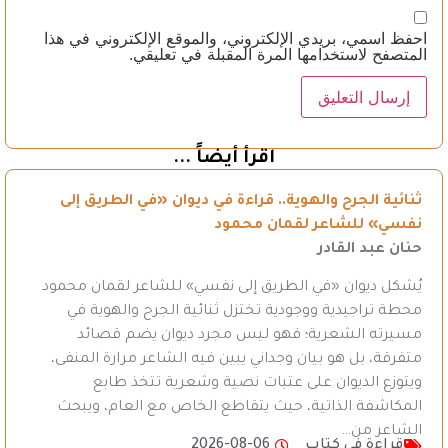
احفظ اسمي، بريدي الإلكتروني، والموقع الإلكتروني في هذا
المتصفح لاستخدامها المرة المقبلة في تعليقي.
اقرأ أيضاً ...
ثنائية الجرح والهوية.. قراءة في ديوان «في الطريق إلى
نفسي» للشاعر لقمان محمود
حنان عبد القادر
يُشكل ديوان «في الطريق إلى نفسي» للشاعر لقمان محمود
محطة تراجيدية ووجودية تختزل ثنائية الجرح والهوية في
مسيرته الشعرية؛ فهو ليس مجرد ديوان يضم قصائد
متفرقة، بل هو بيان وجداني يبين فيه الشاعر مرارة المنفى،
ويتوزع الديوان على عتبات نصية وشعرية تتخذ طابع
المكاشفة الذاتية، حيث يتقاطع الخاص مع العام، ويبحث
الشاعر من…
قراءة في كتاب
2026-08-06