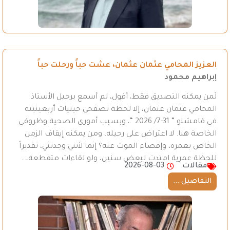
العزيز المحامي عثمان عثمان، عشت حباً ورحلت حباً
إبراهيم محمود
لَمن يمكنه التصديق فقط، أقول، لم أسمع برحيل الأستاذ
المحامي عثمان عثمان، إلا لحظة تصفحي حيثيات أربعينيته
في قامشلو ” 31-7/ 2026 “، وبسبب أموري الصحية وظروفي
الخاصة هنا. لا اعتراض على رحيله، ومن يمكنه إيقاف الزمن
الخاص بعمره، وإقصاء الموت عنه؟ إنما لأنني وجدتني، تقديراً
للحظة عمرية امتدت لبعض سنين، ولو لقاءات متقطعة،…
مقالات
2026-08-03
التفاصيل ...