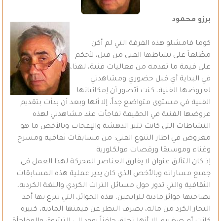
برزو محمود
كوما قامشلو هذه الفرقة التي لم أكن
مطّلعاً على نشاطها الفني من قبل، لأحكم
على قيمة ما تقدمه من فعاليات فنية، لهذا،
في البداية أي قبل حضوري ومشاهدتي
لعروضها الفنية، كنت أتصور أن إمكانياتها
الفنية في مستوى متواضع جداً، إلا أنها وبعد أن بدأت بتقديم
عروضها الفنية في الحقيقة تفاجأت عند مشاهدتي لهذه
النشاطات التي كانت تثير الدهشة والإعجاب وبالأخص ما هو
معروض في اطار التنوع الفني: من مسابقات ثفافية ومسرح
وغناء وموسيقا ورقصات فولكلورية
إذ كان التألق عنوان لا يفارق العناصر المحركة لهذا العمل في
جميع مساراته وبالأخص الذي كان يدير عملية هذه المسابقات
الثقافية والتي تدور حول مسائل التراث الكردي واللغة الكردية،
يصاحبها جوائز مادية للرابحين. هذه الجوائز، التي تبرع بها أحد
التجار الكرد من ماله، بصرف النظر عن قيمتها المادية، كبيرة