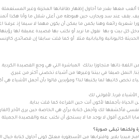
 ألعب معها بقدر ما أحاول إظهار طاقاتها المخزنة وغير المستعملة فل
صيف, يقف عند سد ويحارب حين هبوطه من أعلى شلال ما وأنا هكذا أتمناه
ا شعرية رائعة وهنا يكمن ما يمكن أن يكون مهما لا سيما إذ عرفنا ا
ل كل بيت و بها نقول ما نريد أو نكتب بها قصيدة عميقة لها رؤيتها.
ديثة كاليونانية واليابانية مثلا أو كما قلت سابقا إن قصائدي كالإن
 اللغة ذاتها متجاوزا بذلك المباشرة التي هي وجع القصيدة الكردية.
رتنا, النمل صيفا في بيتنا وغيرها من أشياء تخصني أكثر من غيري.
أشياء تخص كاتبها لما يكتبها لنا؟ ومؤيدين قالوا بأن أجمل الأشياء 
ر الأشياء قربا, لأقولني لك
ومن الحياة بأجملها لأكون أنت حين القراءة كما قلت بداية.
 نفسي فأكشفها لك وأجمل كتابة برأي هي الخاصة حين يرى الأخر (القا
يا الكبرى أقول لا يوجد ما لا يستحق أن نكتب عنه والقصيدة الجميلة
ولكنها تبقى صورة؟
امج ميديا بلاير. واقترابها من الأسطورة معللٌ كوني أحاول كتابة خيال 