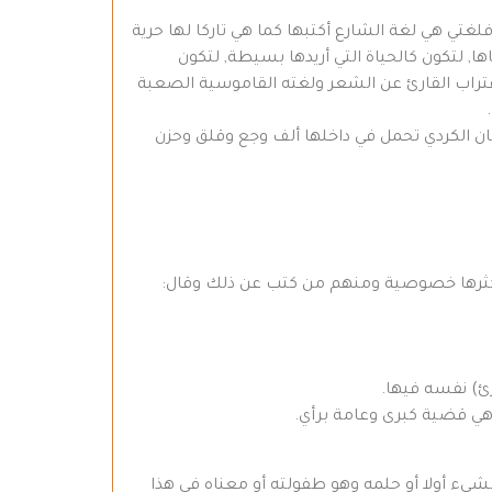
غتي هي لغة الشارع أكتبها كما هي تاركا لها حرية
ا, لتكون كالحياة التي أريدها بسيطة, لتكون
غتراب القارئ عن الشعر ولغته القاموسية الصعبة
سان الكردي تحمل في داخلها ألف وجع وقلق وحزن
هي أكثرها خصوصية ومنهم من كتب عن ذلك وقال:
رئ) نفسه فيها.
 هي قضية كبرى وعامة برأي.
الشيء أولا أو حلمه وهو طفولته أو معناه في هذا