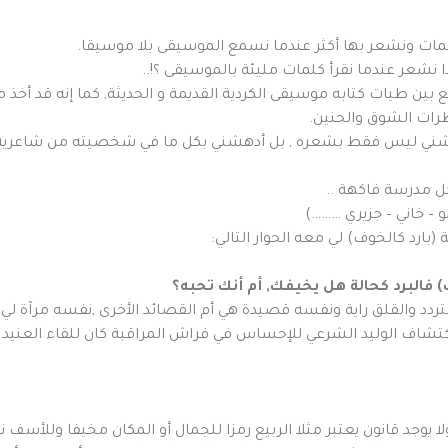
مات ونشعر بها أكثر عندما نسمع الموسيقى بلا موسيقا.
ا نشعر عندما نقرأ كلمات مليئة بالموسيقى ؟!..
 بين طيات كتابه موسيقى الكردية القديمة و الحديثة, كما إنه قد أخذ 
ظرات الشوق والحنين.
هشني ليس فقط بشعره , بل أدهشني بكل ما في شخصيته من شاعرية ,
ل مدرسة فاكهة ..
لو – خاني – جزيري ………)
بارد كالخوف) لي معه الحوار التالي:
 فالبرد كحالة هل يخيفك, أم أنك تحبه؟
تردد والقلق راية ونفسه قصيدة هي أم القصائد الأخرى ,نفسه مرآة لي 
تشاف الوليد الشرعي للإحساس في فراش المراقبة كان للقاء العنيد بي
 ولا يوجد قانون يعتبر مثلا الربيع رمزا للجمال أو المكان مخيفا ول