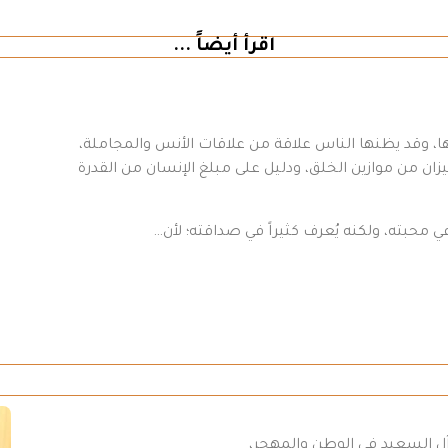
اقرأ أيضاً ...
، وقد يظنها الناس علاقة من علاقات الأنس والمجاملة،
 من موازين الخلق، ودليل على مبلغ الإنسان من القدرة
ي محبته، ولكنه يُعرف كثيراً في صداقته؛ لأن…
 آل السعيد في الوطن والمهجر،