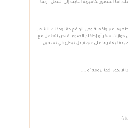
, أما المصور بكاميرته الثابتة إلى البطل ربما
ا تظهرها غير واقعية وهي الواقع حقا وكذلك الشعر
ون جوازات سفر أو إطفاء الضوء. فنحن نتعامل مع
لقصيدة ليغادرها على عجلة, بل تبطئ في تسخين
 لا يكون كما نرومه أو …..
يل)