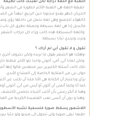
اللعبة مع اللغة دراجة لكن لعبتك كانت لطيفة
حقيقة اللغة هي اللعبة الأكثر خطورة في الشعر وأنا
الجريان كنهر يغدو مجنونا حين الربيع, ليهدأ في ال
كالهواء للجميع وهي لغة تحمل في داخلها رؤى وصور
فالبديل إذا هي لغة بسيطة وجميلة تطرق كل باب,تدخ
واللغة البسيطة هذه كانت وراء كل حركات الشعر الح
وتردد وترتدي ثيابا بسيطة.
تقول و لا تقول أبي لم أراك ؟
-وهكذا هو الشعر يقول ما نريده ولكن بحروف أخرى من
ولكن لماذا أبي, أمي, أخوتي واحدا تلو الأخر, قطط حا
تلك كانت أسئلة الكثيرين بين منتقدين قالوا إنها 
جوان نبي من الملكية الخاصة إلى المشاع الأبدي.
برأي وباعتبار أن الكتابة هي الأنا فلنا أن نكتب عن أكث
كما أنا وكما أتمنى أن أكون أو أينني من أبي, أخوتي أ
وهنا لا أنكر رغبتي بأن أكتب أشياء تخصني لأكتشف
وهنا و دون أن أنسى تعب القصيدة الكردية من القضا
اللاشعور يسقط صورة فلسفية تشبه الأسطورة 
-طبعا تبقى صورة ولن تتحول إلى فيديو ولو جئنا ببرن