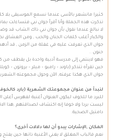
كثيرا مانشعر بالأسى عندما نسمع الموسيقى بلا كل
تذكرت هذه الجملة وأنا أقرأ جوان نبي فتساءلت بماذ
لا نبالغ عندما نقول بأن جوان نبي ذاك الشاب قد وضع
والكبار أغلب كلمات الحنان والحب , ومن العشاق ن
جوان الذي تعرفت عليه في غفلة من الزمن , قد أد
حنون ..
فهو لاينتمي إلى مدرسة أدبية واحدة بل يقطف من ك
حين تقرأه تتذكر (باوند – رامبو – ميلر – بروتون – كويل
جوان الذي هكذا عرفته, الآن وحول مجموعته الشعرية (
لنبدأ من عنوان مجموعتك الشعرية (بارد
كالخوف)
للبرد ما للخوف ليكون العنوان أغنية لفهرس أعلن ال
ليست بردا ولا خوفا إنه اكتشاف لصداقتهم ,هذا الاك
دامتيل الصحية.
المكان ,الإشارات يبدو أن لها دلالات أخرى؟
نعم فالباب المغلق لا يغني الأغنية ذاتها حين يفتح