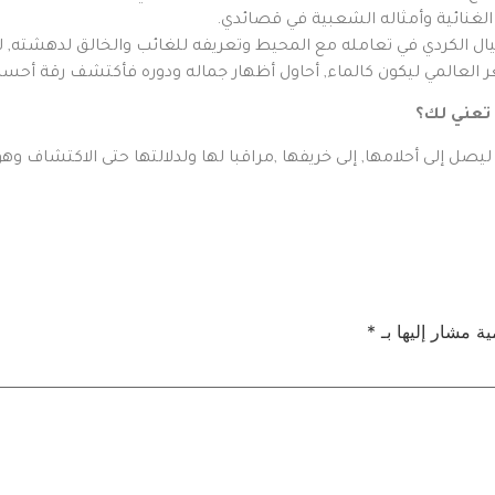
الغنائية وأمثاله الشعبية في قصائدي.
ل الكردي في تعامله مع المحيط وتعريفه للغائب والخالق لدهشته, لر
العالمي ليكون كالماء, أحاول أظهار جماله ودوره فأكتشف رقة أحسا
ا تعني لك؟
 إلى أحلامها, إلى خريفها ,مراقبا لها ولدلالتها حتى الاكتشاف وهو
ية مشار إليها بـ
*