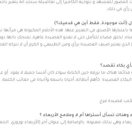
كمصور للمشهد و بتوجيه الكاميرا إلى تفاصيله ستجد أنه يتغير بأجمله
 رأي في ذلك.
ول (أنت موجودة, فقط أين هي قدميك؟)
ا باعتبارها الأصدق في التعبير عنها, هذه الأحلام المكبوتة هي مرآته
تمناه, لخلق فضاء للتأمل حتى لا تغدو القصيدة عاهرة, تمنحك ذاتها د
رئ الذي يعتبر ضيف القصيدة برأي ومن الطبيعي و الكرم أن لا تتركه ا
أي بكاء تقصد؟
فدائما هناك ما نزرفه حين الكتابة سواء كان أمسا جميلا لا يعود أو غدا
البكاء القصيدة كأهم أبطاله, أحيانا باسمه وأحيانا في حقائب الكلمة.
 لنكتب قصيدة فرح.
هناك تسأل أستراها أم لا وملامح الأربعاء ؟
بعاء وهي بذلك معنونة بالإضافة إلى عنوان آخر (الأربعاء نوروزي الجم