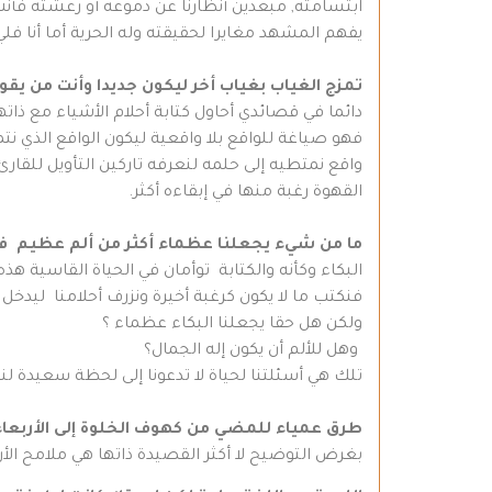
ابتسامته, مبعدين أنظارنا عن دموعه أو رعشته فأنت 
يفهم المشهد مغايرا لحقيقته وله الحرية أما أنا فلي
تمزج الغياب بغياب أخر ليكون جديدا وأنت من يق
دائما في قصائدي أحاول كتابة أحلام الأشياء مع ذاته
فهو صياغة للواقع بلا واقعية ليكون الواقع الذي ن
واقع نمتطيه إلى حلمه لنعرفه تاركين التأويل للقا
القهوة رغبة منها في إبقاءه أكثر.
ما من شيء يجعلنا عظماء أكثر من ألم عظيم ف
البكاء وكأنه والكتابة توأمان في الحياة القاسية هذه 
فنكتب ما لا يكون كرغبة أخيرة ونزرف أحلامنا ليدخل 
ولكن هل حقا يجعلنا البكاء عظماء ؟
وهل للألم أن يكون إله الجمال؟
تلك هي أسئلتنا لحياة لا تدعونا إلى لحظة سعيدة
طرق عمياء للمضي من كهوف الخلوة إلى الأربعاء و
بغرض التوضيح لا أكثر القصيدة ذاتها هي ملامح الأر