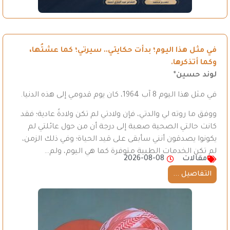
في مثل هذا اليوم؛ بدأت حكايتي.. سيرتي؛ كما عشتُها،
وكما أتذكرها.
لوند حسين*
في مثل هذا اليوم 8 آب 1964، كان يوم قدومي إلى هذه الدنيا.
ووفق ما روته لي والدتي، فإن ولادتي لم تكن ولادةً عادية؛ فقد
كانت حالتي الصحية صعبة إلى درجة أن من حول عائلتي لم
يكونوا يصدقون أنني سأبقى على قيد الحياة؛ وفي ذلك الزمن،
لم تكن الخدمات الطبية متوفرة كما هي اليوم، ولم…
مقالات
2026-08-08
التفاصيل ...