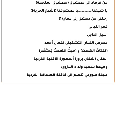
· من فرهاد الى معشوق (معشوق الملحمة)
· يا شيخنا………………يا معشوقنا ((شيخ الحرية))
· رحلتي من دمشق إلى عمان(1)
· قمر الليالي
· الليل الداجي
· معرض الفنان التشكيلي لقمان أحمد
· (نفثاتُ الصّمت) و (حيثُ الصّمتُ يُحتَضَر)
· الفنان (شفان برور) أسطورة الأغنية الكردية
· وجيهة سعيد ونداء اللازورد
· مجلة سورمي تنضم الى قافلة الصحافة الكردية