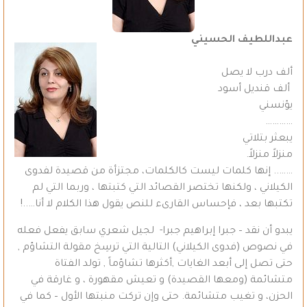
عبداللطيف
الحسيني
ألف درب لا يصل
ألف قنديل أسود
يؤنسني
…………
يبعثر بتلاتي
منزلاً منزلاً.
…….. إنها كلمات ليست كالكلمات، مجتزأة من قصيدة لفدوى
الكيلاني ، ولكنها تختصر القصائد التي كتبتها ، وربما التي لم
تكتبها بعد ، فإحساس القارىء للنص يقول هذا الكلام لا أنا…..!
يبدو أن نقد – جبرا إبراهيم جبرا- لجيل شعري سابق يفعل فعله
في نصوص (فدوى الكيلاني) التالية التي ترسِخ مقولة التشاؤم ,
حتى تصل إلى أبعد الغايات ,أكثرها تشاؤماً , تولد الفتاة
متشائمة (ومعها القصيدة) و تعيش مقهورة ، و غارقة في
الحزن، و تغيب متشائمة. حتى وإن تركت منبتها الأول – كما في