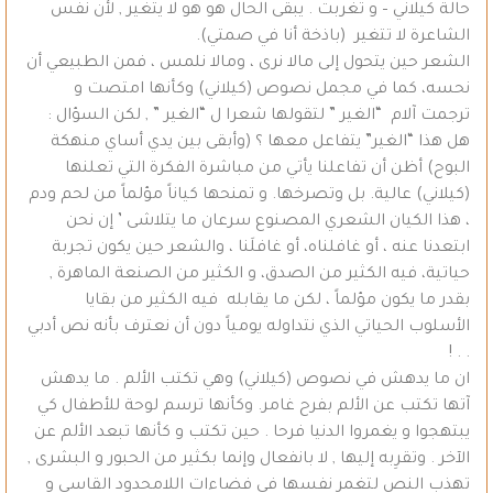
حالة كيلاني – و تغربت . يبقى الحال هو هو لا يتغير , لأن نفس
الشاعرة لا تتغير (باذخة أنا في صمتي).
الشعر حين يتحول إلى مالا نرى ، ومالا نلمس ، فمن الطبيعي أن
نحسه، كما في مجمل نصوص (كيلاني) وكأنها امتصت و
ترجمت آلام “الغير ” لتقولها شعرا ل “الغير ” , لكن السؤال :
هل هذا “الغير” يتفاعل معها ؟ (وأبقى بين يدي أساي منهكة
البوح) أظن أن تفاعلنا يأتي من مباشرة الفكرة التي تعلنها
(كيلاني) عالية. بل وتصرخها. و تمنحها كياناً مؤلماً من لحم ودم
، هذا الكيان الشعري المصنوع سرعان ما يتلاشى ’ إن نحن
ابتعدنا عنه ، أو غافلناه، أو غافلَنا ، والشعر حين يكون تجربة
حياتية، فيه الكثير من الصدق، و الكثير من الصنعة الماهرة ,
بقدر ما يكون مؤلماً ، لكن ما يقابله فيه الكثير من بقايا
الأسلوب الحياتي الذي نتداوله يومياً دون أن نعترف بأنه نص أدبي
. . !
ان ما يدهش في نصوص (كيلاني) وهي تكتب الألم . ما يدهش
آتها تكتب عن الألم بفرح غامر. وكأنها ترسم لوحة للأطفال كي
يبتهجوا و يغمروا الدنيا فرحا . حين تكتب و كأنها تبعد الألم عن
الآخر . وتقرِبه إليها , لا بانفعال وإنما بكثير من الحبور و البشرى ,
تهذب النص لتغمر نفسها في فضاءات اللامحدود القاسي و