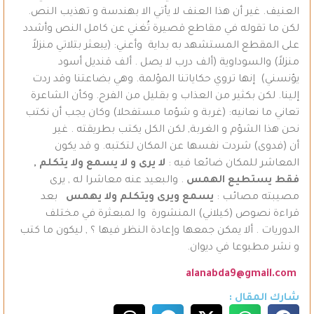
العنيف. غير أن هذا العنف لا يأتي الا بهندسة و تهذيب النص.
لكن ما تقوله في مقاطع قصيرة تُغني عن كامل النص وأشدد
على المقطع المستشهد به بداية وأعني: (يبعثر بتلاتي منزلاً
منزلاً) والسوداوية (ألف درب لا يصل . ألف قنديل أسود
يؤنسني) إنها تروي حكاياتنا المؤلمة. وهي بضاعتنا وقد ردت
إلينا. لكن بكثير من العذاب و بقليل من الفرح. وكأن الشاعرة
تعاني ما نعانيه: (غربة و شؤما مستفحلا) وكان يجب أن نكتب
نحن هذا الشؤم و الغربة, لكن الكل يكتب بطريقته . غير
أن (فدوى) شردت نفسها عن المكان لتكتبه. و قد يكون
المعاشر للمكان ضائعا فيه :
لا يرى و لا يسمع ولا يتكلم ,
فقط يستطيع الهمس
. والبعيد عنه معاشرا له , يرى
مصيبته مصائب :
يسمع ويرى ويتكلم ولا يهمس
بعد
قراءة نصوص (كيلاني) المنشورة وا لمبعثرة في مختلف
الدوريات . ألا يمكن جمعها وإعادة النظر فيها ؟ , ليكون ما كتب
و نشر مطبوعا في ديوان.
alanabda9@gmail.com
شارك المقال :