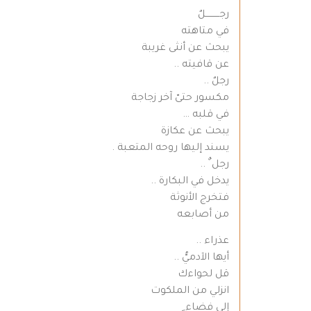
رجــــــــــلٌ
في متاهته
يبحث عن أنثى غريبة
عن قافيته ..
رجلٌ ..
مكسور حتىّ آخر زجاجة
في قلبه …
يبحث عن عكازة
يسند إليها روحه المتعبة .
رجل ٌ ..
يدخل في البكارة ..‍‍‍‍‍‌
فتخرج الأنوثة
من أصابعه
عذراء ..
أيها الآدميُّ ..
قل لحواءك
انزلي من الملكوت
إلى فضاء ٍ