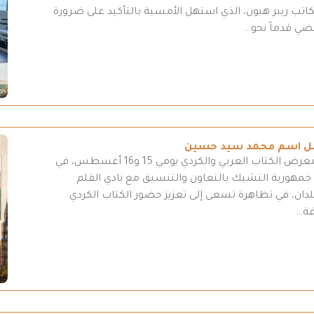
لكاتب ريبر هبون، الذي استهل الأمسية بالتأكيد على ضرورة
مضي قدماً نحو…
تحمل اسم محمد سيد حسين
تستعدّ العاصمة التشيكية براغ لتنظيم دورة من معرض الكتاب العربي والكردي يومي 15 و16 أغسطس، في
 جمهورية التشيك بالتعاون والتنسيق مع نادي القلم
لدان، في تظاهرة تسعى إلى تعزيز حضور الكتاب الكردي
فة…