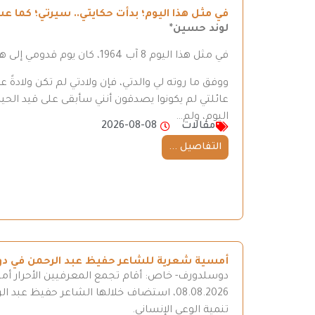
في مثل هذا اليوم؛ بدأت حكايتي.. سيرتي؛ كما عشت
لوند حسين*
في مثل هذا اليوم 8 آب 1964، كان يوم قدومي إلى هذه الدنيا.
ووفق ما روته لي والدتي، فإن ولادتي لم تكن ولادةً
عائلتي لم يكونوا يصدقون أنني سأبقى على قيد الحي
اليوم، ولم…
مقالات
2026-08-08
التفاصيل ...
أمسية شعرية للشاعر حفيظ عبد الرحمن في د
دوسلدورف- خاص: أقام تجمع المعرفيين الأحرار أ
08.08.2026، استضاف خلالها الشاعر حفيظ عب
تنمية الوعي الإنساني.