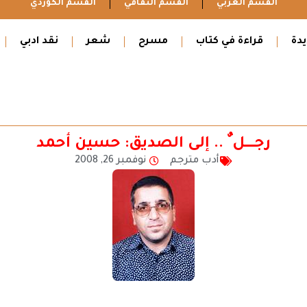
القسم العربي
القسم الثقافي
القسم الكوردي
دة
قراءة في كتاب
مسرح
شعر
نقد ادبي
رجـــــــل ٌ .. إلى الصديق: حسين أحمد
أدب مترجم
نوفمبر 26, 2008