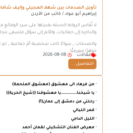
تأويل الصدمات بين شهلا العجيلي وإليف شافا
إبراهيم أبو عواد / كاتب من الأردن
لا تُقَاس الرواية الحديثة بقدرتها على سرد الوقائع 
والذاكرة إلى جماليات، والألم إلى سؤال فلسفي يتجاو
والصدمات _ سواءٌ كانت شخصية أمْ جماعية _ لم تع
جوهرًا معرفيًّا…
مقالات
2026-08-08
التفاصيل ...
· من فرهاد الى معشوق (معشوق الملحمة)
· يا شيخنا………………يا معشوقنا ((شيخ الحرية))
· رحلتي من دمشق إلى عمان(1)
· قمر الليالي
· الليل الداجي
· معرض الفنان التشكيلي لقمان أحمد