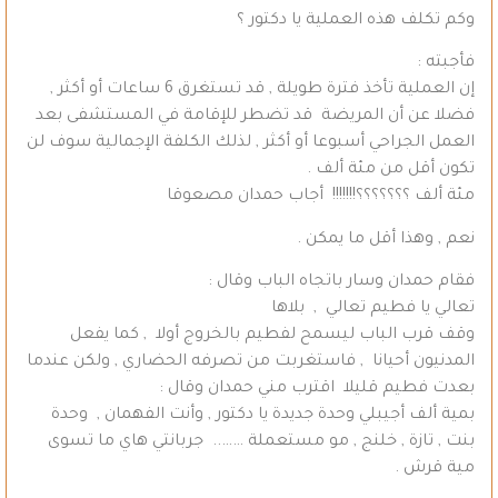
وكم تكلف هذه العملية يا دكتور ؟
فأجبته :
إن العملية تأخذ فترة طويلة , قد تستغرق 6 ساعات أو أكثر ,
فضلا عن أن المريضة قد تضطر للإقامة في المستشفى بعد
العمل الجراحي أسبوعا أو أكثر , لذلك الكلفة الإجمالية سوف لن
تكون أقل من مئة ألف .
مئة ألف ؟؟؟؟؟؟؟!!!!!!! أجاب حمدان مصعوقا
نعم , وهذا أقل ما يمكن .
فقام حمدان وسار باتجاه الباب وقال :
تعالي يا فطيم تعالي , بلاها
وقف قرب الباب ليسمح لفطيم بالخروج أولا , كما يفعل
المدنيون أحيانا , فاستغربت من تصرفه الحضاري , ولكن عندما
بعدت فطيم قليلا اقترب مني حمدان وقال :
بمية ألف أجيبلي وحدة جديدة يا دكتور , وأنت الفهمان , وحدة
بنت , تازة , خلنج , مو مستعملة …….. جربانتي هاي ما تسوى
مية قرش .