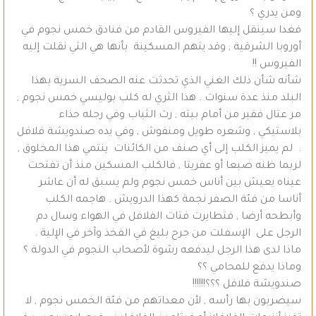
ومن يدري ؟
فغدا سينقل إليها الفيروس القادم من فنادق خمس نجوم في
أوروبا الشرقية , وقد يتهم المسكينة بأنها هي التي نقلت إليه
الفيروس !!
شأنه شأن ذلك الغني الذي تحدثت عنه الصحف السرية بهذا
البلد منذ عدة سنوات . هذا الثري له كلب بوليسي خمس نجوم ,
مر عتال فقير من أمام بيته , رث الثياب وفي رجله حذاء
بلاستيكي , وشعره طويل ومنفوش , وفي يده صندويشة فلافل
. لم يميز الكلب إلى أي صنف من الكائنات ينتمي هذا المخلوق ,
لربما ظنه ضبعا أو عفريتا , فالكلب المسكين منذ أن تفتحت
عيناه يعيش بين أناس خمس نجوم ولم يسبق له أن عاشر
أناسا من فئة الصفر نجمة كهذا الدرويش . هاجمه الكلب
وأبطحه أرضا , فتطايرت فتات الفلافل في الهواء وسال دم
الرجل على الإسفلت من جرح بليغ في الفخذ وآخر في الإلية .
ماذا لدى هذا الرجل ليدفعه رشوة لأصحاب النجوم في الدولة ؟
وماذا يدفع للمحامي ؟؟
صندويشة فلافل ؟؟؟!!!!!!
سيضربون بها رأسه , لأن معداتهم من فئة الخمس نجوم , لا