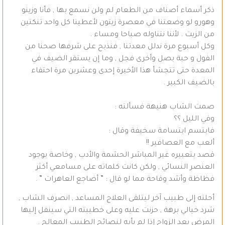
ذكر أسماء أصناف من الطعام لم ولن نسمع بها , فأنا وزينو
وهورو لو وضعتنا في معصرة زيتون لأعطينا كل واحد تنكتين
من الزيت . لأننا نتناوله صباحا ومساء .
وكل أسبوع مرة ندلل معدتنا , فنذبح على شرفها صحنا من
الفول و حبة بصل وأخرى فجل , وما إن يستقر الضيف في
المعدة حتى تتجشأ هذا الأخيرة إحدى وعشرين مرة احتفاء
بالضيف الكبير .
صمت الشاب هنيهة فسألته :
وفي الليل ؟؟
فابتسم ابتسامة سخيفة وقال :
ألعب مع العصافير !!
قصد بتعبيره غير المباشر الحشمة والأدب , وخاصة بوجود
العنصر النسائي , ولكن كانت كلماته على مسامعي أكثر
فظاظة وأشد وقاحة مما لو قال : ” أضاجع العاهرات ” .
أحلته إلى طبيب آخر ليتلقى العلاج المساعد , انصرف الشاب ,
شرد خيالي برهة , حزنت عليه وعلى خطيبته التي سينقل إليها
المرض بعد الزواج إذا لم يأبه لنصائح الطبيب المعالج .