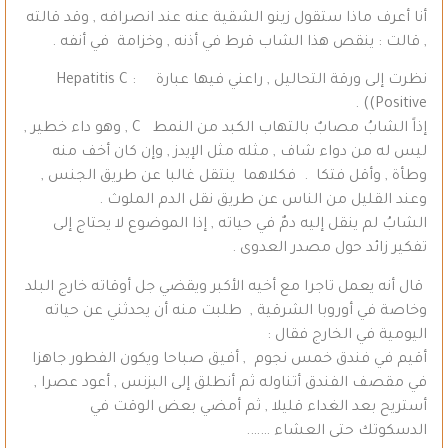
أنا أعرف ماذا ستقول زينو الشقية عنه عند انصرافه , وقد قالته
, قالت : ينقص هذا الشاب قرط في أذنه , وخزامة في أنفه .
نظرت إلى ورقة التحاليل , راعني فيها عبارة Hepatitis C :
Positive)) .
إذاً الشابُ مصابٌ بالتهاب الكبد من النمط C , وهو داء خطير ,
ليس له من دواء شاف , مثله مثل الإيدز , وإن كان أخف منه
وطأة , وأقل فتكا . فكلاهما ينتقل غالبا عن طريق الجنس ,
وعند القليل من الناس عن طريق نقل الدم الملوث .
الشابُ لم ينقل إليه دمٌ في حياته , إذا الموضوع لا يحتاج إلى
تفكير زائد حول مصدر العدوى .
قال أنه يعمل تاجرا مع أخيه الأكبر ويقضي جل أوقاته خارج البلد
وخاصة في أوروبا الشرقية , طلبت منه أن يحدثني عن حياته
اليومية في الخارج فقال :
أقيم في فندق خمس نجوم , أفيق صباحا ويكون الفطور جاهزا
في مقصف الفندق أتناوله ثم أنطلق إلى البزنس , أعود عصرا ,
أستريح بعد الغداء قليلا , ثم أمضي بعض الوقت في
الدسكوتك حتى العشاء …….