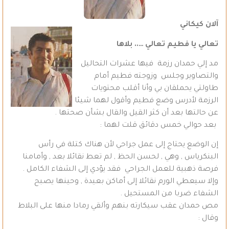
آلان كيكاني
تعالي يا فطيم تعالي ….. بلاها
مد إلي حمدان رزمة فيها عشرات التحاليل
والتصاوير وجلس وزوجته فطيم أمام
طاولتي يحملقان بي وأنا أقلب محتويات
الرزمة لأدرس وضع فطيم وأقول لهما شيئا
عن حالتها بعد أن كثر القيل والقال بشأن صحتها .
بعد حوالي خمس دقائق قلت لهما :
إن الوضع يحتاج إلى عمل جراحي لأن هناك كتلة في رأس
البنكرياس , وهي , لحسن الحظ , لم تعط نقائلا بعد , وأمامنا
فرصة ذهبية للعمل الجراحي فقد يؤدي إلى الشفاء الكامل .
وإلا سيعطي الورم نقائلا إلى أماكن بعيدة , وحينها يصبح
الشفاء ضربا من المستحيل .
مص حمدان عقب سيكارته بنهم وألقي رمادا منها على البلاط
وقال :