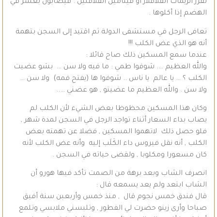
تفرز أنزيمات الفلافلاز أو فيتامين الفلافلين . فيصابون بعسر في
الهضم إذا أكلوها .
تعافى الرجل في مستشفى الدولة ثم اقتيد إلى السجن بتهمة
أنه هو الذي عض الكلب !!!
عندما سمع المسكين ذلك صاح قائلا :
والله العظيم …. شوفوا طمي : ما فيه ولا سن … بشو عضيت
الكلب ؟ … يا عالم يا ناس .. شوفوا ها (يفتح فمه) ولا سن …
ولا سن . والله العظيم ما عضيتو , هو عضني …..
وكان هذا المسكين محظوظا بعض الشيء لأن الكلب لم
يصاب بداء السعار أثناء تواجد الرجل في السجن لمدة شهر ,
فلو حصل ذلك لاتهموا المسكين , فضلا عن تهمته بعض
الكلب , أنه نقل فيروس داء الكَلَب إليه وأنه عض الكلب لأنه
كان مسعورا ومكلوبا , ولقضى حياته في السجن .
انصرف الشاب وبعد برهة من الصمت تأكد فيها هورو أن
الشاب ابتعد ولم يعد يسمعه قال :
قال فندق خمس نجوم قال , منذ خمس وأربعبن سنة أفيق
صباحا وأرى زينو حضرت لي الفطور , وتلبسني ملابسي وتلمع