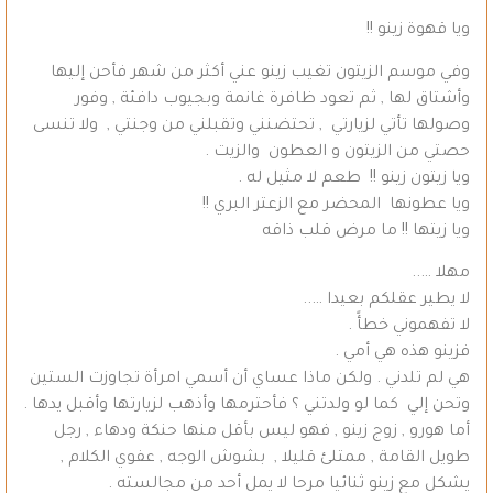
ويا قهوة زينو !!
وفي موسم الزيتون تغيب زينو عني أكثر من شهر فأحن إليها
وأشتاق لها , ثم تعود ظافرة غانمة وبجيوب دافئة , وفور
وصولها تأتي لزيارتي , تحتضنني وتقبلني من وجنتي , ولا تنسى
حصتي من الزيتون و العطون والزيت .
ويا زيتون زينو !! طعم لا مثيل له .
ويا عطونها المحضر مع الزعتر البري !!
ويا زيتها !! ما مرض قلب ذاقه
مهلا …..
لا يطير عقلكم بعيدا …..
لا تفهموني خطأً .
فزينو هذه هي أمي .
هي لم تلدني . ولكن ماذا عساي أن أسمي امرأة تجاوزت الستين
وتحن إلي كما لو ولدتني ؟ فأحترمها وأذهب لزيارتها وأقبل يدها .
أما هورو , زوج زينو , فهو ليس بأقل منها حنكة ودهاء , رجل
طويل القامة , ممتلئ قليلا , بشوش الوجه , عفوي الكلام ,
يشكل مع زينو ثنائيا مرحا لا يمل أحد من مجالسته .