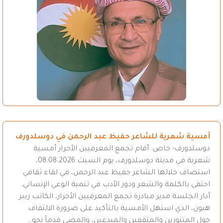
أمسية شعرية للشاعر حفيظ عبد الرحمن في دوسلدورف
دوسلدورف- خاص: أقام تجمع المعرفيين الأحرار أمسية
شعرية في مدينة دوسلدورف، يوم السبت 08.08.2026،
استضاف خلالها الشاعر حفيظ عبد الرحمن، في لقاء ثقافي
احتفى بالكلمة والشعر ودور الأدب في تنمية الوعي الإنساني.
أدار الجلسة مدير مبادرة تجمع المعرفيين الأحرار، الكاتب ريبر
هبون، الذي استهل الأمسية بالتأكيد على ضرورة الالتفاف
حول المتنورين والمثقفين والمبدعين، والمضي قدماً نحو…