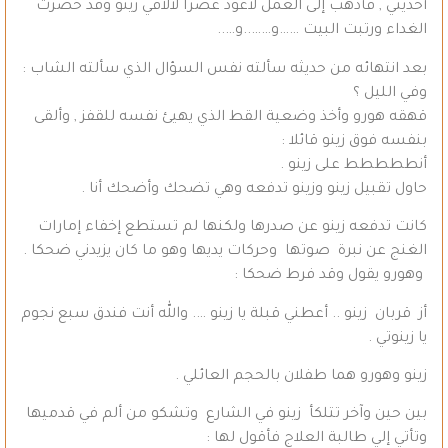
أحذيتي , فأذهب إلى العمل لأعود عصرا لألاقي زينو وقد حضرت
الغداء ورتبت البيت ……و……..و…..
بعد انتهائه من حديثه سألته نفس السؤال الذي سألته الشاب :
وفي الليل ؟
قهقه هورو وأخذ وضعية القط الذي يهيئ نفسه للقفز , وألقى
بنفسه فوق زينو قائلا :
أنططططط على زينو .
حاول تقبيل زينو وزينو تدفعه وهي تضحك وأضحك أنا .
كانت تدفعه زينو عن صدرها ولكنها لم تستطع إخفاء إمارات
الغنج عن نبرة صوتها وحركات يديها وهو ما كان يزيدني ضحكا .
وهورو يقول وقد فرط ضحكا :
أز قربان زينو .. أعطني قبلة يا زينو …. والله أنت فندق سبع نجوم
يا زينوتي .
زينو وهورو هما طفلان بالحجم العائلي .
بين حين وآخر تتلكأ زينو في الشارع وتشكو من ألم في قدميها
وتأتي إلي طالبة العلاج فأقول لها :