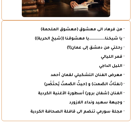
· من فرهاد الى معشوق (معشوق الملحمة)
· يا شيخنا………………يا معشوقنا ((شيخ الحرية))
· رحلتي من دمشق إلى عمان(1)
· قمر الليالي
· الليل الداجي
· معرض الفنان التشكيلي لقمان أحمد
· (نفثاتُ الصّمت) و (حيثُ الصّمتُ يُحتَضَر)
· الفنان (شفان برور) أسطورة الأغنية الكردية
· وجيهة سعيد ونداء اللازورد
· مجلة سورمي تنضم الى قافلة الصحافة الكردية