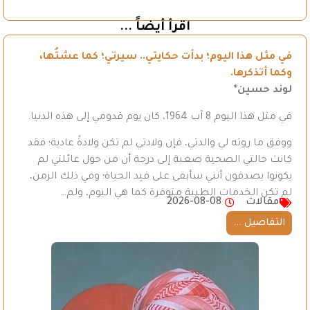
اقرأ أيضاً ...
في مثل هذا اليوم؛ بدأت حكايتي.. سيرتي؛ كما عشتُها،
وكما أتذكرها.
لوند حسين*
في مثل هذا اليوم 8 آب 1964، كان يوم قدومي إلى هذه الدنيا.
ووفق ما روته لي والدتي، فإن ولادتي لم تكن ولادةً عادية؛ فقد
كانت حالتي الصحية صعبة إلى درجة أن من حول عائلتي لم
يكونوا يصدقون أنني سأبقى على قيد الحياة؛ وفي ذلك الزمن،
لم تكن الخدمات الطبية متوفرة كما هي اليوم، ولم…
مقالات
2026-08-08
التفاصيل ...