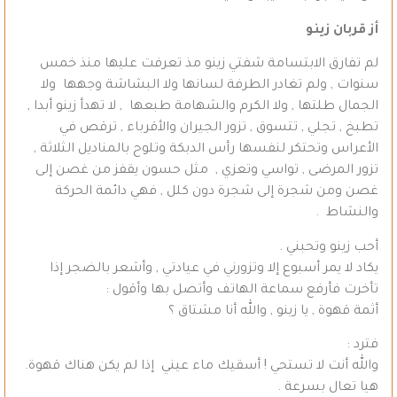
أز قربان زينو
لم تفارق الابتسامة شفتي زينو مذ تعرفت عليها منذ خمس
سنوات , ولم تغادر الطرفة لسانها ولا البشاشة وجهها ولا
الجمال طلتها , ولا الكرم والشهامة طبعها , لا تهدأ زينو أبدا ,
تطبخ , تجلي , تتسوق , تزور الجيران والأقرباء , ترقص في
الأعراس وتحتكر لنفسها رأس الدبكة وتلوح بالمناديل الثلاثة ,
تزور المرضى , تواسي وتعزي , مثل حسون يقفز من غصن إلى
غصن ومن شجرة إلى شجرة دون كلل , فهي دائمة الحركة
والنشاط .
أحب زينو وتحبني .
يكاد لا يمر أسبوع إلا وتزورني في عيادتي , وأشعر بالضجر إذا
تأخرت فأرفع سماعة الهاتف وأتصل بها وأقول :
أثمة قهوة , يا زينو , والله أنا مشتاق ؟
فترد :
والله أنت لا تستحي ! أسقيك ماء عيني إذا لم يكن هناك قهوة.
هيا تعال بسرعة .