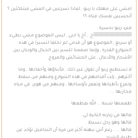
امشي على مهلك يا زينو , لماذا تسرعين في المشي فتتلكئين ؟
أتحسبين نفسك فتاة ؟؟
فترد زينو بحسرة :
آآآآآآآآآآآآآآآآآآآآآآآآآآآآآآآخ , آخ يا ابني , ليس الموضوع مشي بطيء
أو سريع , الموضوع هو أن قدمي لم تخلقا لتسيرا في هذه
الشوارع القذرة , وإنما صممتا للسير بين الجبال والوديان بين
الأشجار والأدغال , على الحشائش والمروج.
لا تستطيع زينو أن تقول غير ذلك , فأبناؤها وأحفادها , وما
أكثرهم , زلت أقدامهم في هذه الشوارع ومنهم من سقط
وتمرغ بأطيانها وتعفر بأوساخها , ومنهم من هوى في مياه
مجاريها ….
طعمتها شينة … الله يقطعها
قالها في زيارته الثانية لي .
قالها وهو رجل بسيط .
قالها …… رغم أنني نبهته أكثر من مرة أن التحاميل تؤخذ عن
طريق الشرج .