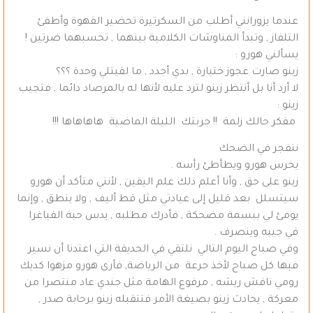
عندما يزورانني أطلب من السكرتيرة تحضير القهوة وأطفئ
التلفاز , وتبدأ المناوشات الكلامية بينهما , تحسبهما ضرتين !
يسألني هورو :
زينو صارت عجوز ختيارة , بدي أجدد , ما لقيتلي وحدة ؟؟؟
لا أرد أنا بل أنتظر زينو لترد عليه لأنها له بالمرصاد دائما , فتجيب
زينو :
مفكر حالك زلمة !! جربتك الليلة الماضية هاهاهاها !!!
ننفجر في الضحك
يخرس هورو ويطأطئ رأسه .
زينو على حق , وأنا أعلم ذلك علم اليقين , لأنني متأكد أن هورو
سيتسلل بعد قليل إلى عيادتي مثل قط أليف , ولا ينطق , وإنما
يومئ لي ببسمة مضحكة , فأدرك مطلبه , يدس حبة الفياغرا
في جيبه وينصرف .
وفي صباح اليوم التالي نلتقي في الحديقة التي اعتدنا أن نسير
فيها كل صباح لأخذ جرعة من الرياضة, فأرى هورو مزهوا كديك
رومي نافش ريشه , مرفوع الهامة مثل جندي عاد منتصرا من
معركة , يحادث زينو بصيغة الأمر فتتقبله زينو برحابة صدر ,