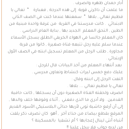
أدار حمدان ظهره وانصرف .
ما علمت أن ذاكرتي قوية إلى هذه الدرجة , فعبارة ” تعالي يا
فطيم تعالي , بلاها ” سمعتها عندما كنت في الصف الثاني
الابتدائي . كانت مدرستنا في القرية من غرفة واحدة مبنية من
الطين , التحق المعلم الجديد بها , بداية العام الدراسي .
كان المعلم جالسا في الهواء الخريفي الطلق يسجل الأسماء
عندما سلم عليه رجل تتبعه فتاة صغيرة , كانوا من قرية
مجاورة , طلب الرجل من المعلم تسجيل ابنته في الصف الأول
الإبتدائي .
بعد أنتهاء المعلم من أخذ البيانات قال للرجل :
عليك دفع خمس ليرات كنشاط وتعاون مدرسي .
التفت الرجل إلى ابنته وقال :
تعالي يا فطيم تعالي …. بلاها .
انصرف ولحقته الفتاة الصغيرة دون أن يسجلها , كانت حافية
القدمين . ولا أدري ما الذي دفعني , أثناء وقوفها خلف والدها ,
إلى أن أرفع حاشية ثوبي لأريها حذائي البلاستيكي الأسود القديم
المرقع بقطع بيضاء من حذاء آخر , أهو كان تصرف ذكر يلفت
أنتباه أنثى لينال إعجابها ؟ أم تشفيا بالمسكينة ؟
من لديه جواب فلا يبخل علينا !!