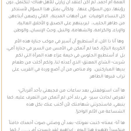
العمة أم أحمد، لم أكن أعتقد أن زيارتي للأهل-هناك- لتكتمل، دون
رؤيتها، دون السؤال عنها، ولكأني بمثل هذا السؤال لأستذكر
كل النساء الوفيات من أمهات المدينة، اللائي رضعن أبناءهن
من طاهر الحليب، ليربينهم على الصدق و الأخلاق العالية،
والإباء، والكرامة، والشهامة، والنبل، وحبّ الإنسان، والوطن.
وها أنا ذا الآن، لا أستطيع أن أسير في موكب جنازة هذه الأم
الكردية البارّة، كما لم أتمكن في الأمس من السير في جنازة أمي،
بل لا أستطيع الجلوس في خيمة عزاء هذه المرأة التي لكم
شربت- الشاي المعتق- الذي أعدته لنا، ولكم أكلت من طعام
يديها المباركتين، ولا مناص من أن أضع وردة في القريب على
تراب قبرها الطاهر.
ها أنت استوقفتني بعد ساعات من فجيعتي بأحد أقربائي-
تعرض لحادث سير- في بلد آخر، لم أتمكن من التعرف عليه، كما
ينبغي، فاستجرتني شهامتك لأن أكتب عنك بكل هذه
الشساعة من الألم الواخز!.
ها أنا- عمتاه- كتبت نعوتك- بعد أن وصلني صوت أحمدك خافتاً
منكسراً ظهيرة هذا اليوم : إبراهيم لقد خسرت أمي…….. !، كما