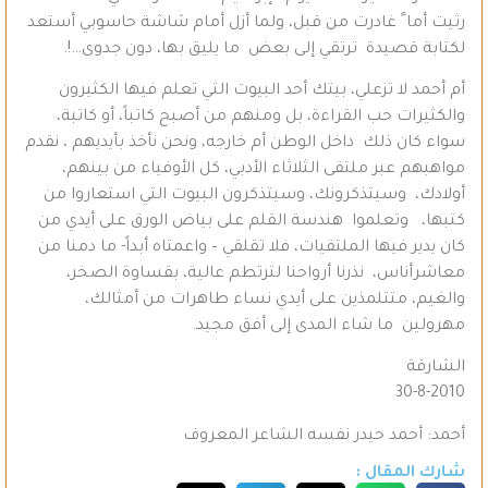
رثيت أما ً غادرت من قبل، ولما أزل أمام شاشة حاسوبي أستعد
لكتابة قصيدة ترتقي إلى بعض ما يليق بها، دون جدوى…!.
أم أحمد لا تزعلي، بيتك أحد البيوت التي تعلم فيها الكثيرون
والكثيرات حب القراءة، بل ومنهم من أصبح كاتباً، أو كاتبة،
سواء كان ذلك داخل الوطن أم خارجه، ونحن نأخذ بأيديهم ، نقدم
مواهبهم عبر ملتقى الثلاثاء الأدبي، كل الأوفياء من بينهم،
أولادك، وسيتذكرونك، وسيتذكرون البيوت التي استعاروا من
كتبها، وتعلموا هندسة القلم على بياض الورق على أيدي من
كان يدير فيها الملتقيات، فلا تقلقي – واعمتاه أبداً- ما دمنا من
معاشرأناس، نذرنا أرواحنا لترتطم عالية، بقساوة الصخر،
والغيم، متتلمذين على أيدي نساء طاهرات من أمثالك،
مهرولين ما شاء المدى إلى أفق مجيد.
الشارقة
30-8-2010
أحمد: أحمد حيدر نفسه الشاعر المعروف
شارك المقال :