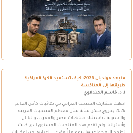
ما بعد مونديال 2026: كيف تستعيد الكرة العراقية
طريقها إلى المنافسة
ا. د. قاسم المندلاوي
انتهت مشاركة المنتخب العراقي في نهائيات كأس العالم
2026 بخروج مبكر، شأنه شأن معظم المنتخبات العربية
والآسيوية ، باستثناء منتخبات مصر والمغرب، واليابان
وأستراليا. ولم تقدم هذه المنتخبات المستوى الذي كانت
تطمح إليه جماهيرها ، رغم ما أُنفق على إعدادها من إمكانات