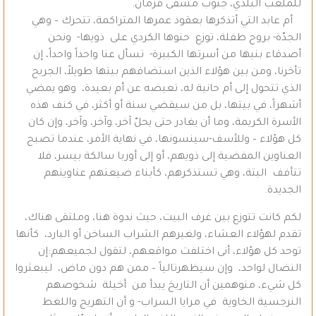
للملعب البلدي، جنوب مشفى فرمان.
أم عابد التي أتذكرها بعقود عمرها المتراكمة، تتحرك – وهي
الجدّة- بروح طفلة، توزع حنوها الكردي على ذويها- ونحن
أصدقاء بنيها من أسرتها الكبيرة- تسأل عنا واحداً واحداً، إن
تأخرنا، ومن بين هؤلاء الذين استضافهم بيتها طويلاً، الجريح
الذي تتحول إلى أم حانية له، تعيضه عن أم بعيدة، وهو يمضي
أشهراً، في بيتها، بل من سيقضي سنة أو أكثر، في كنف هذه
الأسرة الكريمة، وما أن يغادر حتى يحلّ آخر، وآخر، وآخر، وإن كان
كل هؤلاء – وللأسف-سينسونها، في نهاية الأمر، عندما تصبح
العناوين المفضية إلى ذويهم، أو إلى أوربا سالكة بيسر، فلا
تتأفف البتة، وهي تستذكرهم، كأبناء ضيعتهم عناوينهم
الجديدة.
لكم كانت تتوزع بين غرف البيت، حيث ندوة هنا، وملتقى هناك،
تقدم لهؤلاء العشاء، ولغيرهم الشراب الساخن أو البارد، كأنها
توحد كل هؤلاء، أنى اختلفت مواقعهم، لتقول لجميعهم:إن
النضال لواحد، وإن سيظهرتالياً – ممن هم دون ماض، ليبعثروا
كل شيء، متوهمين أن التاريخ يبدأ من أخيلة شخوصهم
النرجسية الخاوية في مرايا السراب- و أن التهريج واللغط