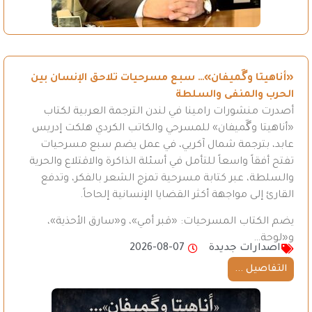
«أناهيتا وگَميفان»… سبع مسرحيات تلاحق الإنسان بين
الحرب والمنفى والسلطة
أصدرت منشورات رامينا في لندن الترجمة العربية لكتاب
«أناهيتا وگَميفان» للمسرحي والكاتب الكردي هلكت إدريس
عابد، بترجمة شمال آكريي، في عمل يضم سبع مسرحيات
تفتح أفقاً واسعاً للتأمل في أسئلة الذاكرة والاقتلاع والحرية
والسلطة، عبر كتابة مسرحية تمزج الشعر بالفكر، وتدفع
القارئ إلى مواجهة أكثر القضايا الإنسانية إلحاحاً.
يضم الكتاب المسرحيات: «قبر أمي»، و«سارق الأحذية»،
و«لوحة…
اصدارات جديدة
2026-08-07
التفاصيل ...