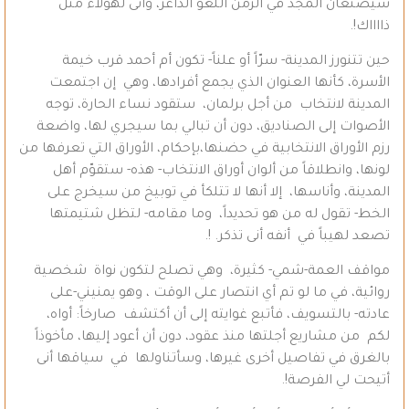
سيصنعان المجد في الزمن اللغو الداعر، وأنى لهؤلاء مثل
ذااااك!.
حين تتنورز المدينة- سرّاً أو علناً- تكون أم أحمد قرب خيمة
الأسرة، كأنها العنوان الذي يجمع أفرادها، وهي إن اجتمعت
المدينة لانتخاب من أجل برلمان، ستقود نساء الحارة، توجه
الأصوات إلى الصناديق، دون أن تبالي بما سيجري لها، واضعة
رزم الأوراق الانتخابية في حضنها،بإحكام، الأوراق التي تعرفها من
لونها، وانطلاقاً من ألوان أوراق الانتخاب- هذه- ستقوّم أهل
المدينة، وأناسها، إلا أنها لا تتلكأ في توبيخ من سيخرج على
الخط- تقول له من هو تحديداً، وما مقامه- لتظل شتيمتها
تصعد لهيباً في أنفه أنى تذكر. !.
مواقف العمة-شمي- كثيرة، وهي تصلح لتكون نواة شخصية
روائية، في ما لو تم أي انتصار على الوقت ، وهو يمنيني-على
عادته- بالتسويف، فأتبع غوايته إلى أن أكتشف صارخاً: أواه،
لكم من مشاريع أجلتها منذ عقود، دون أن أعود إليها، مأخوذاً
بالغرق في تفاصيل أخرى غيرها، وسأتناولها في سياقها أنى
أتيحت لي الفرصة!.