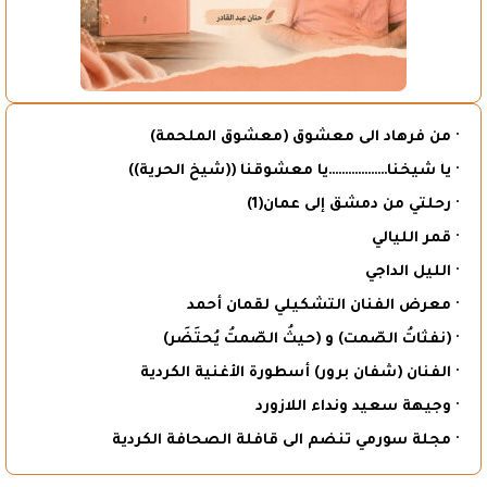
· من فرهاد الى معشوق (معشوق الملحمة)
· يا شيخنا………………يا معشوقنا ((شيخ الحرية))
· رحلتي من دمشق إلى عمان(1)
· قمر الليالي
· الليل الداجي
· معرض الفنان التشكيلي لقمان أحمد
· (نفثاتُ الصّمت) و (حيثُ الصّمتُ يُحتَضَر)
· الفنان (شفان برور) أسطورة الأغنية الكردية
· وجيهة سعيد ونداء اللازورد
· مجلة سورمي تنضم الى قافلة الصحافة الكردية