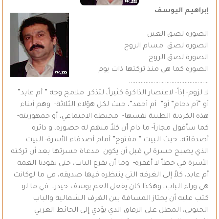
إبراهيم اليوسف
الصورة لصق العين
الصورة لصق مسام الروح
الصورة لصق الروح
الصورة كما هي منذ تركتها ذات يوم
………………………………………….
لا لزوم- إذاً- لاعتصار الذاكرة كثيراً، لتذكر ملامح وجه ” أم عابد”
أو “أم دحام” أو” أم أحمد”، حيث لكل هؤلاء الثلاثة- وهم أبناء
هذه الكردية الطيبة نفسها- محيطه الاجتماعي، أو جمهوريته-
كما سأقول مجازاً- ما دام أن كلاً منهم له حضوره، و دائرة
أصدقائه، حيث البيت ” مفتوح” أمام أصدقاء الأسرة- البيت
الذي يصبح حسرة لي قبل أن يكون مدعاة حسرتها بعد أن تركته
الأسرة في خطأ لا أغفره- وما أن يقرع الباب، حتى تقودنا العمة
أم عابد، كلاً إلى الغرفة التي ينتظره فيها صديقه، في ما لوكانت
هي وراء الباب، وهكذا كان يفعل العم يوسف حيدر، في ما لو
كتب عليه أن يجتاز المسافة بين الغرف الشمالية والباب
الجنوبي، المطل على الزقاق الذي يؤدي إلى الحائط الغربي