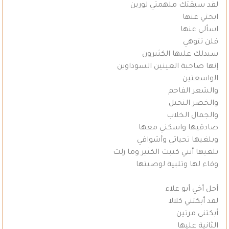
لقد سبقتك ملهمتي لورين
ابحثي عنها
اسألي عنها
فلن تتوهي
سيدلك عليها الكثيرون
إنها صاحبة العينين السوداوين
الواسعتين
والشعر الفاحم
والخصر النحيل
والجمال الخلاب
صادقيها واسكني معها
وبلغيها تحياتي وأشواقي
بلغيها أنني كتبت الكثير وما زلت
وفاء لها وتلبية لوصيتها
أجل أخي أبو علاء
لقد أبكتني كلالا
أبكتني مرتين
الثانية عليها