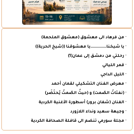
· من فرهاد الى معشوق (معشوق الملحمة)
· يا شيخنا………………يا معشوقنا ((شيخ الحرية))
· رحلتي من دمشق إلى عمان(1)
· قمر الليالي
· الليل الداجي
· معرض الفنان التشكيلي لقمان أحمد
· (نفثاتُ الصّمت) و (حيثُ الصّمتُ يُحتَضَر)
· الفنان (شفان برور) أسطورة الأغنية الكردية
· وجيهة سعيد ونداء اللازورد
· مجلة سورمي تنضم الى قافلة الصحافة الكردية