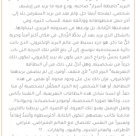
البريد”حافظة أسرار” صاحبه، يودع فيه ما يريد من إرشيف
شخصي، ليفتحه أينما حل، ولم يعد من يريد السفرمن بلد إلى
آخر حمل مخطوطاته ووثائقه معه، لأسباب كثيرة، وفي
مقدمتها الرِّقابة، بل يودعها في صندوقه البريدي، ليتناولها،
بالشكل الذي يريد بعد أن يحطَّ الرِّحال، في مكان أكثر أمناً وحرية.
كلُّ ما ذكر، هو جزء بسيط من عالم البريد الإلكتروني، الذي باتت
دائرة مستخدميه تتوسع، إلى أن بلغ الأمر تلك الدرجة التي بات
المرء يحسُّ بإحراج كبير، حين يكون بلا بريد إلكتروني، ليكون ذلك
جزءاً من شخصيته، وهل أدلَّ على ذلك من أن البطاقة
التعريفية” البزنز كارد” لأي مثقف، أوفرد، إن لم يتضمن بريدهما
الإلكتروني، فإن ذلك يدل على وجود فجوة، أو نقص، في هذه
البطاقة، أو هذا الشخص، إنه الجزء المكمِّل لشخصية أي منا
حقاً، أو لسنا نتبادل هذه البطاقات التعريفية، أنى التقينا بأناس
جدد، وكأنها صورنا الشخصية، أوموجز شخصياتنا، وحيواتنا؟،
ولعل الإيميل يغدو تلك العروة، أو الآصرة، التي تربطنا بالآخرين،
مادمنا نكاتب بعضهم، لتكون الكتابة، أكثرسطوة وأشدَّ إيقاعاً
وتعبيراً عن النفس، للاتصال مع العالم الافتراضي، مترامي
الأطراف، والعابر للحدود، والقيود، والقارات…..!؟.