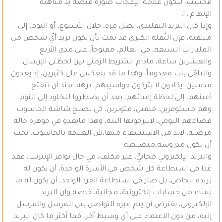
فحسب، لتكون علامة الإعجاب صورة قبضة يد متأهبة
الإبهام…!.
وإذا كان البريد التقليدي، يصل مرة، خلال الأسبوع، أو اليوم، إلى
متلقيه، فإن النَّقلة الكبرى قد تمت بأن يكون بريد أيِّ شخص من
المليارات السبعة، في العالم، مفتوحاً، على مدى الأربع
والعشرين ساعة، مادام الشريط الزمني بين لحظتي الإرسال
والتلقي بات معدوماً، وهذا ما قد ينعكس على كثيرين، إذ يغدون
مدمنين، يكادون لا يتركون حواسيبهم، برهة، منذ أن تنفتح
أعينهم، إلى لحظة إعيائهم، بعد أن يضطروا للخلود إلى النوم،
وهم مستوفزين، قلقين، متوترين، كي تصبح شاشة الحاسوب
فضاءهم اليومي، لايبرحونها البتة، وهذا مايغدو في جوهره حالة
مرضية، لابد من الاستشفاء منها،لأن العلاقة بالحاسوب، يجب
أن تكون مدروسة،منضبطة.
والبريد الإلكتروني مجانيٌّ، غير مكلف، في حال توافر الإنترنت، فقد
غدا في استطاعة كل شخص في الأسرة الواحدة، أن يكون له
بريده الخاص، بل صار في استطاعة الفرد الواحد، أن يكون له ما
يشاء من حسابات إلكترونية، مجانية، خاصة وإن البريد
الإلكتروني، يفترض أن يتم عبره التواصل بين المرسل والمرسل
إليه، من دون الاعتماد على أي وسيط آخر، فما أكثر ما كان البريد