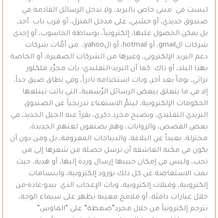
ليست في مبنى خاص بالبريد، ولا تدخل الرسائل القادمة في
صندوق حديدي، أو خشبي، على مدخل المنزل، أو قرب باب أحد،
بل يمكن الحصول عليها، إلكترونياً، بوساطة الحاسوب، أو إحدى
شركات الgmail، أو hotmail، أو الyahoo، من أمَّات شركات
دعم البريد الإلكتروني، وغيرها من الشركات الصغيرة، أو الخاصة
بهذا البلد، أو ذاك. كما أن البريد-التقليدي- بات مجرَّد فلكلور
تراثي، يوماً بعد آخر، وبات استخدامه نادراً، وفي نطاق ضيق جداً،
إلا في ما يتعلق ببعض الرسائل الرَّسمية، التي باتت تبتلعها
الحكومات الإلكترونية، ليتمَّ الاستغناء تدريجياً عن الصندوق
البريدي التقليدي، ويصبح مجرد ذكرى، يقرأ عنه الجيل الجديد، في
بعض القصص، والروايات، وهم يصنعون لغتهم الجديدة،
مختزلة، بعيداً عن البلاغة، والديباجات المعروفة، بل ومن دون أن
يكون في مكنة العاشقة أن ترسل خصلة من شعرها إلى من
تحب، وليس في إمكان حبيبها إرسال وردة إليها، أو هدية، حيث
تمت الاستعاضة عن كل ذلك بورود إلكترونية، وابتسامات
إلكترونية، وقبلات إلكترونية، وبات الإعجاب الذي يبدو-عادة-من
خلال عبارات دافئة، أو ملامح معينة تظهر على سيماء الوجه،
تترجم إلكترونياً من خلال مجرد”ضغطة” على “الماوس”