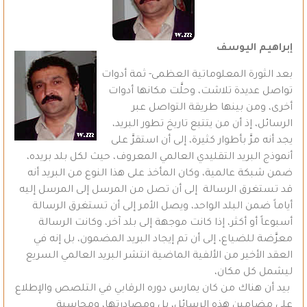
إبراهيم اليوسف
بعد الثورة المعلوماتية العظمى- ثمة أدوات
تواصل عديدة تلاشت، وحلَّت مكانها أدوات
أخرى، ومن بينها طريقة التواصل عبر
الرسائل، إذ أن من يتتبع تاريخ تطور البريد،
يجد أنه مرَّ بأطوار كثيرة، إلى أن استقرَّ على
أنموذج البريد التقليدي العالمي المعروف، حيث لكل بلد بريده،
ضمن شبكة عالمية، وكان المأخذ على هذا النوع من البريد أنه
قد تستغرق الرسالة إلى أن تصل من المرسل إلى المرسل إليه
أياماً ضمن البلد الواحد، ويصل الأمر إلى أن تستغرق الرسالة
أسبوعاً أو أكثر، إذا كانت موجهة إلى بلد آخر، وكانت الرسالة
معرَّضة للضياع، إلى أن تم إيجاد البريد المضمون، بل إنه في
العقد الأخير من الألفية الماضية انتشر البريد العالمي السريع
ليشمل كل مكان،
بيد أن هناك من كان يمارس دوره الرقابي في التلصص والإطلاع
على مضامين هذه الرسائل، بل ومصادرتها، ومحاسبة