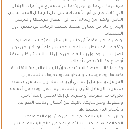
مرسليها، في ما لو تجاوزت ما هو مسموح في أعراف البلدان
التي كانت تفرض أنواعاً مختلفة حتى على الرسائل المتبادلة بين
الناس، ولكم من رسالة أدَّت إلى اعتقال مرسلها والمرسل
إليه، إن كانا في متناول قبضة سلطة الرقابة، في بعض دول
الاستبداد.
ولعلَّ ما كان مؤلماً أن ملايين الرسائل تعرَّضت للمصادرة،
وثمَّة من قد ينتظر رسالة منذ خمسين عاماً، أو أكثر، من دون أن
تصل، بل إن وصول رسالة ما من مثل تلك الرسائل كان سيغيِّر
أوضاع هذا الشخص، أو ذاك.
وكيفما كانت قبضة الاستبداد، فإنَّ للرسالة البريدية التقليدية
نكهتها، وطقوسها، وسطوتها، وسحرها، بالنسبة إلى
المرسل، والمرسل إليه، في آن واحد، فلا يزال بيننا من يحتفظ
بعشرات الرسائل الأثيرة بالنسبة إليه، فهي توقظ في أعماقه
ذكريات ما، مفرحة، أو محزنة، بل إنها لتحمل رائحة أنامل،
وخطوط، وحبر كتابها، ناهيك عن أشكال ودلالات الطوابع،
والأختام التي تحتفظ بها.
والآن، نحت الرسالة منحىً آخر، في ظلِّ ثورة التكنولوجيا
العملاقة، هذه، حيث بتنا أمام ثورة في عالم الرسالة، فليس