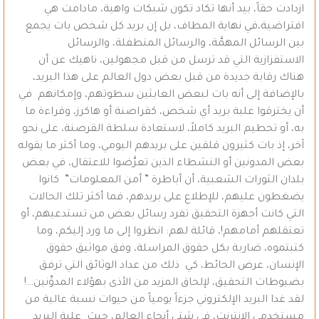
ازدادت حقاً، بيد أنها تكاد تكون شبكات واهية، مادامت هي
افتراضية،في نهاية المطاف، بل إن بريد كل شخص بات يجمع
بين الرسائل المهمَّة، والرسائل المتطفلة، والرسائل
الاستفزازية التي قد ترسل من قبل مجهولين، ناهيك عن أن
هناك رقابة جديدة من قبل بعض دول العالم على هذا البريد،
بالإضافة إلى أنه بات لبعض العابثين سطوتهم، وإمكانهم في
أن يخترقوا علبة بريد أي شخص، كقراصنة أو هاكرز، وقراءة ما
به، أو تحطيم البريد كاملاً، لاستعادة سلطة القرصنة، على نحو
آخر، إذ بات كثيرون قلقين على بريدهم اليومي، وما أكثر ما يقوله
بعض المدونين أو النشطاء الذين تعرَّضوا للاعتقال، في بعض
بلدان الثورات الشعبية، أن أباطرة ” أمن المعلومات” كانوا
يضغطون عليهم، للإطلاع على بريدهم، فما أكثر تلك الحالات
التي كانت أجهزة التحقيق تفرد رسائل بعض من تستدعيهم، أو
تعتقلهم أمامهم!، قائلة لهم: انظروا إلى ما ورد إليكم، وما
كتبتموه، ضاربة بكل حقوق المراسلة، وفق مواثيق حقوق
الإنسان، عرض الحائط، كي ذلك من عداد الوثائق التي ترفق
بضبوطات التحقيق، لإلحاق المزيد من الأذى بهؤلاء المدوِّنين…!
لقد غدا البريد الإلكتروني جزءاً يومياً من حيوات نسبة عالية من
مستخدمي الإنترنت، في شتى أنحاء العالم، حيث علبة البريد