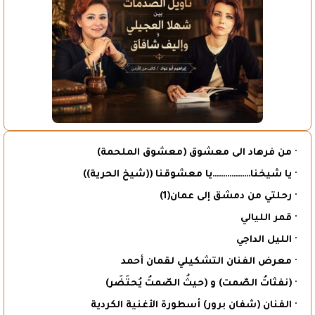
· من فرهاد الى معشوق (معشوق الملحمة)
· يا شيخنا………………يا معشوقنا ((شيخ الحرية))
· رحلتي من دمشق إلى عمان(1)
· قمر الليالي
· الليل الداجي
· معرض الفنان التشكيلي لقمان أحمد
· (نفثاتُ الصّمت) و (حيثُ الصّمتُ يُحتَضَر)
· الفنان (شفان برور) أسطورة الأغنية الكردية