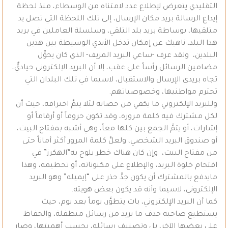
التقليدي يتعرض لإطلاع عدد لامتناه من الوسطاء، منذ لحظة
إيداع الرسالة بريد مكان الإرسال، إلى تلك اللحظة التي تصل يد
متلقيها، بوساطة بريد بلد التلقي، وسلسلة العاملين في بريد
هذا البلد، ناهيك عن إمكان تدخل الأيدي الوسيطة بين هذين
البلدين، ولقد عرف -ساعي البريد المزيف- الذي كان يحوِّل
مضامين الرسائل رأساً على عقب، إلا أن البريد الإلكتروني حياديٌّ،
تجاه بريدي الإرسال والاستقبال، لاسيما في تلك البلدان التي
تحترم مواطنيها، وخصوصياتهم.
وللبريد الإلكتروني ما يكفي من حصانة لئلا يتمَّ اختراقه، حيث أن
لكل مشترك فيه كلمة مروره، وقد تكون حروفاً أو أرقاماً أو
إشارات، أو يتمَّ الجمع بين كلها معاً، وهي أشبه بمفتاح البيت،
أو صندوق البريد الشخصي، ولعلَّ كلمة المرور أكثر أماناً حتى
من مفتاح البيت، وإن كان هناك خطر يلوح به”الهكرز” في
اقتحام خلوة البريد، والإطلاع على مكنوناته، أو تحطيمه، وهذا
مايدفع بالمشترك أن يكون جدَّ حذر على “إيميله” وهو البريد
الإلكتروني، لاسيما وأنه قد يكون بعض هويته.
كما أن البريد الإلكتروني، بات يتطوَّر، يوماً بعد يوم، حيث
يستطيع صاحبه حذف ما يريد من رسائل متطفلة، والحفاظ
على بعضها الآخر، بل وتصنيف رسائله، بحسب أهميتها، وصار