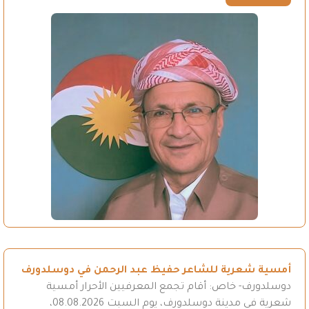
أمسية شعرية للشاعر حفيظ عبد الرحمن في دوسلدورف
دوسلدورف- خاص: أقام تجمع المعرفيين الأحرار أمسية
شعرية في مدينة دوسلدورف، يوم السبت 08.08.2026،