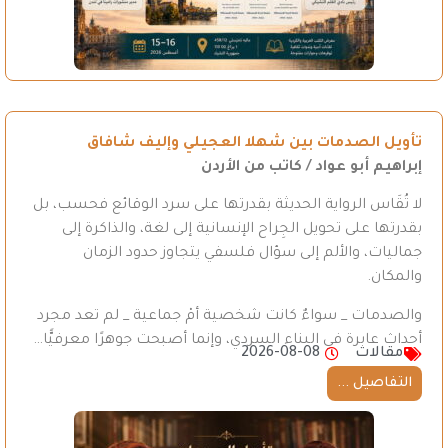
تأويل الصدمات بين شهلا العجيلي وإليف شافاق
إبراهيم أبو عواد / كاتب من الأردن
لا تُقَاس الرواية الحديثة بقدرتها على سرد الوقائع فحسب، بل
بقدرتها على تحويل الجِراح الإنسانية إلى لغة، والذاكرة إلى
جماليات، والألم إلى سؤال فلسفي يتجاوز حدود الزمان
والمكان.
والصدمات _ سواءٌ كانت شخصية أمْ جماعية _ لم تعد مجرد
أحداث عابرة في البناء السردي، وإنما أصبحت جوهرًا معرفيًّا…
مقالات
2026-08-08
التفاصيل ...