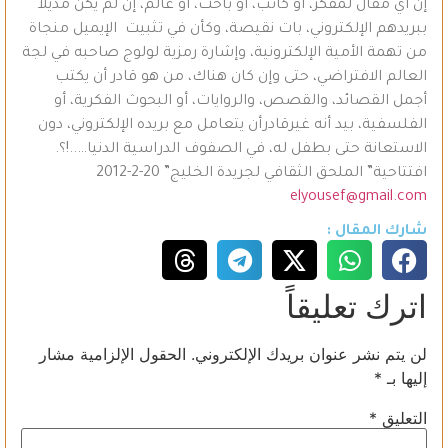
إن أيَّ مقال لمفكِّر، أو كاتب، أو باحث، أو عالم، إن لم يكن مذيلاً
ببريدهم الإلكتروني، بات نقيصة، وكأن في تثبيت الإيميل منجاة
من تهمة الأمية الإلكترونية، وإشارة رمزية لولوج صاحبه في لجة
العالم الافتراضي، حتى وإن كان هناك، من هو قادر أن يكتب
أجمل القصائد، والقصص، والروايات، أو البحوث الفكرية، أو
الفلسفية، بيد أنه غيرقادرأن يتعامل مع بريده الإلكتروني، دون
الاستعانة حتى بطفل له، في الصفوف الدراسية الدنيا…..!؟.
افتتاحية” الملحق الثقافي لجريدة الخليج” 20-2-2012
elyousef@gmail.com
شارك المقال :
اترك تعليقاً
لن يتم نشر عنوان بريدك الإلكتروني.
الحقول الإلزامية مشار
إليها بـ
*
التعليق
*