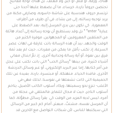
هناك، ورقة، أو قلم، أو حبر، ولا مغلَّف، بل هناك لوحة مفاتيح
تحتضن حروفاً باردة، خرساء، ما أن يضغط عليها أحدنا حتى
ترتسم حروف هندسية على شاشة حاسوبه، وصارفي مكنة من
يريد توجيه رسالته، إلى من يشاء، في أي طرف من أطراف
المعمورة، كي تكون بين يدي المرسل إليه، بعد الضغط على
عبارة” enter” ” بل وقد يستطيع أن يوجه رسالته إلى أعداد هائلة
من المتلقين المعروفين، أو المجهولين، موفرة الكثير من
الوقت والجهد، بيد أن هذه الرسالة باتت غارقة في لهاث عصر
السرعة، إذ تكتب بأقل ما يمكن من مفردات، حيث لم يعد ثمة
فرق بين نعوة، أو أية رسالة وجدانية أخرى، إذ تمَّ ابتذال معاني
أشياء كثيرة، من بينها “رسائل الحب” التي باتت تكتب على عجل
من أمر كتابها، إما عبر البريد الإلكتروني، أو عبر وسائل الدردشة
الأخرى، فاقدة الحياء، متهتكة، أو مبتسرة، باردة، بعيدة عن تلك
الحميمية التي كانت تشعلها في نفوسنا، لذلك فهي-في
الأغلب- تنزع نحو رسميتها، ويكاد أسلوب الكاتب الأصيل، يتاخم
أسلوب التاجر، حيث لا مجال للتمايز، فالمتلقي في عجلة من
أمره، ليس لديه المزيد من الوقت كي يقرأ رسائل مطوَّلة، كما
أن المرسل نفسه، مشتتٌ، مبعثر، أمام كم كبير من الرسائل
التي سيكتبها للناس، لأن شبكات التواصل مع الآخرين قد