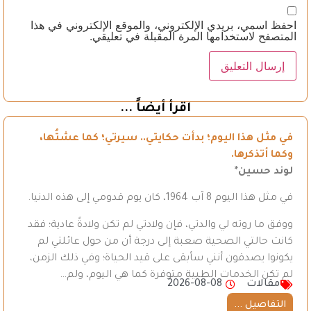
احفظ اسمي، بريدي الإلكتروني، والموقع الإلكتروني في هذا
المتصفح لاستخدامها المرة المقبلة في تعليقي.
اقرأ أيضاً ...
في مثل هذا اليوم؛ بدأت حكايتي.. سيرتي؛ كما عشتُها،
وكما أتذكرها.
لوند حسين*
في مثل هذا اليوم 8 آب 1964، كان يوم قدومي إلى هذه الدنيا.
ووفق ما روته لي والدتي، فإن ولادتي لم تكن ولادةً عادية؛ فقد
كانت حالتي الصحية صعبة إلى درجة أن من حول عائلتي لم
يكونوا يصدقون أنني سأبقى على قيد الحياة؛ وفي ذلك الزمن،
لم تكن الخدمات الطبية متوفرة كما هي اليوم، ولم…
مقالات
2026-08-08
التفاصيل ...