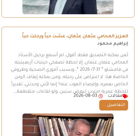
العزيز المحامي عثمان عثمان، عشت حباً ورحلت حباً
إبراهيم محمود
لَمن يمكنه التصديق فقط، أقول، لم أسمع برحيل الأستاذ
المحامي عثمان عثمان، إلا لحظة تصفحي حيثيات أربعينيته
في قامشلو ” 31-7/ 2026 “، وبسبب أموري الصحية وظروفي
الخاصة هنا. لا اعتراض على رحيله، ومن يمكنه إيقاف الزمن
الخاص بعمره، وإقصاء الموت عنه؟ إنما لأنني وجدتني، تقديراً
للحظة عمرية امتدت لبعض سنين، ولو لقاءات متقطعة،…
مقالات
2026-08-03
التفاصيل ...