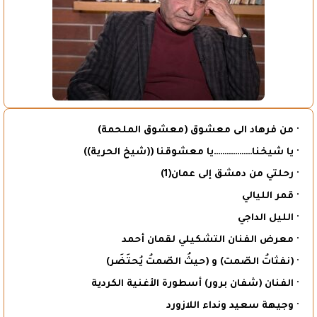
· من فرهاد الى معشوق (معشوق الملحمة)
· يا شيخنا………………يا معشوقنا ((شيخ الحرية))
· رحلتي من دمشق إلى عمان(1)
· قمر الليالي
· الليل الداجي
· معرض الفنان التشكيلي لقمان أحمد
· (نفثاتُ الصّمت) و (حيثُ الصّمتُ يُحتَضَر)
· الفنان (شفان برور) أسطورة الأغنية الكردية
· وجيهة سعيد ونداء اللازورد