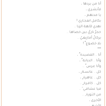
أنا من يـردها ،
فأبشـري ،
يـا مدنهـم ،
بكامل انفجـاري !
نهدي لآلهـة الزنـا ..
حجرٌ ناريٌ بين خصاهـا ..
بركانٌ أمازيغـيٌ ..
بلا خضـوع ْ !
***
أنا .. القصيـدة ُ ،
وأنا .. الديانـة ُ ،
وأنا عـرس ُ ..
كل .. عانسـة ٍ ،
كل .. عاهـرة ٍ ،
كل .. كافـرة ٍ ..
فيا عشاقـي َ ..
من الثـورة ِ ..
الأخـرى ،