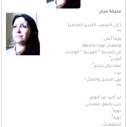
مليكة مزان
( إلى الشعب الكردي الصامد)
***
ورماً أعلى ..
وبمعدل ثورة بكاملها ..
في المدينة ’’ العربية ’’ الواحدة ِ ..
أنفجـر ُ :
ثمة جبال تحلـم ُ ..
برب ..
تقي الرسـل والملـلْ !
***
لن أحيد عن الـورم ِ ..
حتى تكتمل ملامحـي ..
ثـورة ً ،
ثـورة ْ ،
الصفعـاتُ ..