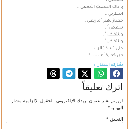
الأشهـى ،
يا ذاك الشعبُ الأصفـى ..
انتظرنـي ..
مقدارَ نهـد ٍ أمازيغـي ..
ينتفـض ُ ،
وينتفـض ُ ،
وينتفـض ُ ..
حتى يـَسكـرَ الرب ..
من خمـرة أعالينـا !
شارك المقال :
اترك تعليقاً
لن يتم نشر عنوان بريدك الإلكتروني.
الحقول الإلزامية مشار
إليها بـ
*
التعليق
*