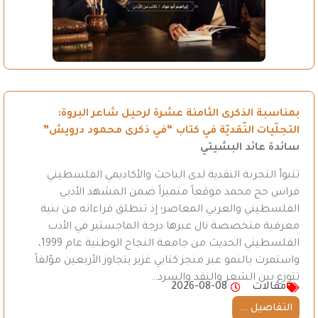
بمناسبة الذكرى الثامنة عشرة لرحيل شاعر البروة:
التجلّيات النّقديّة في كتاب “في ذكرى محمود درويش”
سائدة عائد البشيتي
تتبوأ التجربة النقدية لدى الباحث والأكاديمي الفلسطيني
فراس حج محمد موقعاً متميزاً ضمن المشهد الأدبي
الفلسطيني والعربي المعاصر؛ إذ تنطلق قراءاته من بنية
معرفية متخصصة نال عبرها درجة الماجستير في الأدب
الفلسطيني الحديث من جامعة النجاح الوطنية عام 1999،
واستمرت بالنمو عبر منجز كتابي غزير يتجاوز الأربعين مؤلفاً
تتوزع بين الشعر والنقد والسرد…
مقالات
2026-08-08
التفاصيل ...