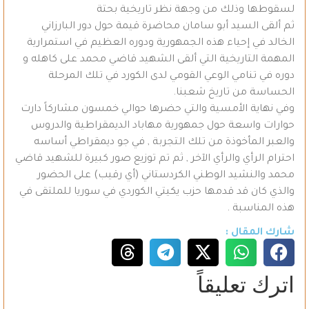
لسقوطها وذلك من وجهة نظر تاريخية بحتة
ثم ألقى السيد أبو سامان محاضرة قيمة حول دور البارزاني
الخالد في إحياء هذه الجمهورية ودوره العظيم في استمرارية
المهمة التاريخية التي ألقى الشهيد قاضي محمد على كاهله و
دوره في تنامي الوعي القومي لدى الكورد في تلك المرحلة
الحساسة من تاريخ شعبنا.
وفي نهاية الأمسية والتي حضرها حوالي خمسون مشاركاً دارت
حوارات واسعة حول جمهورية مهاباد الديمقراطية والدروس
والعبر المأخوذة من تلك التجربة , في جو ديمقراطي أساسه
احترام الرأي والرأي الآخر , ثم تم توزيع صور كبيرة للشهيد قاضي
محمد والنشيد الوطني الكردستاني (أي رقيب) على الحضور
والذي كان قد قدمها حزب يكيتي الكوردي في سوريا للملتقى في
هذه المناسبة .
شارك المقال :
اترك تعليقاً