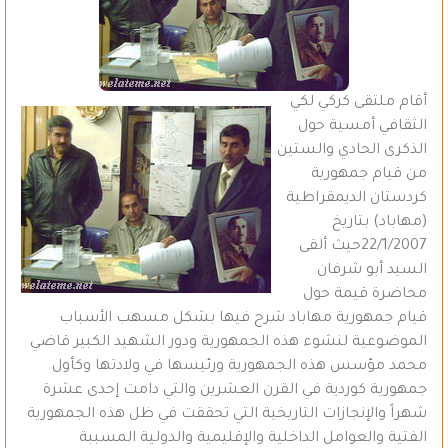
أقام ملتقى كركي لكي
الثقافي أمسية حول
الذكرى الحادي والستين
من قيام جمهورية
كردستان الديمقراطية
(مهاباد) بتاريخ
22/1/2007حيث ألقى
السيد أبو شرفان
محاضرة قيمة حول
قيام جمهورية مهاباد شرح فيها بشكل مسهب الأسباب
الموضوعية لنشوء هذه الجمهورية ودور الشهيد الكبير قاضي
محمد مؤسس هذه الجمهورية ورئيسها في ولادتها وكأول
جمهورية كوردية في القرن العشرين والتي دامت إحدى عشرة
شهراً والإنجازات التاريخية التي تحققت في ظل هذه الجمهورية
الفتية والعوامل الداخلية والإقليمية والدولية المسببة