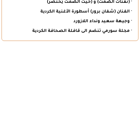
· (نفثاتُ الصّمت) و (حيثُ الصّمتُ يُحتَضَر)
· الفنان (شفان برور) أسطورة الأغنية الكردية
· وجيهة سعيد ونداء اللازورد
· مجلة سورمي تنضم الى قافلة الصحافة الكردية