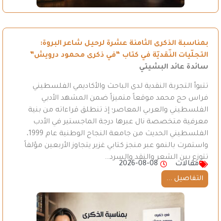
بمناسبة الذكرى الثامنة عشرة لرحيل شاعر البروة:
التجلّيات النّقديّة في كتاب “في ذكرى محمود درويش”
سائدة عائد البشيتي
تتبوأ التجربة النقدية لدى الباحث والأكاديمي الفلسطيني
فراس حج محمد موقعاً متميزاً ضمن المشهد الأدبي
الفلسطيني والعربي المعاصر؛ إذ تنطلق قراءاته من بنية
معرفية متخصصة نال عبرها درجة الماجستير في الأدب
الفلسطيني الحديث من جامعة النجاح الوطنية عام 1999،
واستمرت بالنمو عبر منجز كتابي غزير يتجاوز الأربعين مؤلفاً
تتوزع بين الشعر والنقد والسرد…
مقالات
2026-08-08
التفاصيل ...