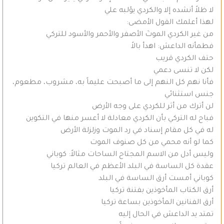
لا ظلاً أنشده إلا والكردي يؤلبه علي
لهذا أعلمك القول الأمضى:
من غير الكردي الموتَ الأصفر والأحمر والأسود للتركي
فطمأنه الداعش: اهدأ بالاً
حتف الكردي قريب
لكن لا تنسى دعمي
فأنا نهم كل النهم إلى ما أصبحت عليماً به، مشروب، مطعوم،
جنس استثنائي
لن أترك من أثر للكردي على وجه الأرض
فباح له التركي بأن الكردي معادلة لا أعسر منها في التكوين
له في كل مقام إسناد في رد الموت وزلزلة الأرض
كما لو أنه محمي من كل صنوف الموت
وليس أدل من الاسم المجتاح الساحات مثالاً: كوباني
عقدة كل الساسة في البلد الأعظم في العالم تركيا
كوباني أمست أرق الساسة في البلد
أرق الكتاب المأخوذين بفتنة تركيا
أرق الفنانين المأخوذين بساعة تركيا
تمتد يد الداعش في الحال إليه