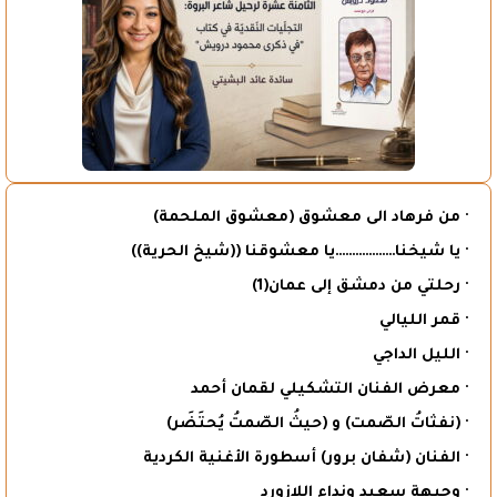
· من فرهاد الى معشوق (معشوق الملحمة)
· يا شيخنا………………يا معشوقنا ((شيخ الحرية))
· رحلتي من دمشق إلى عمان(1)
· قمر الليالي
· الليل الداجي
· معرض الفنان التشكيلي لقمان أحمد
· (نفثاتُ الصّمت) و (حيثُ الصّمتُ يُحتَضَر)
· الفنان (شفان برور) أسطورة الأغنية الكردية
· وجيهة سعيد ونداء اللازورد