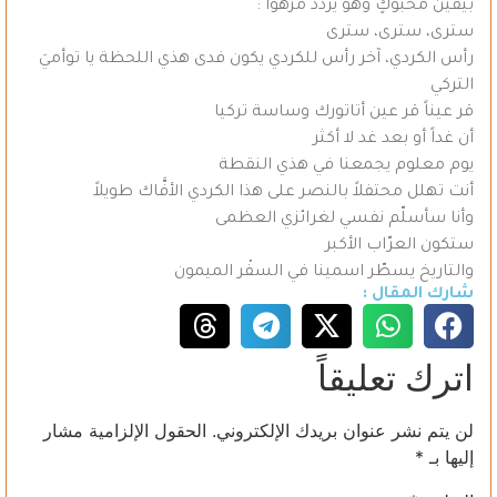
بيقين محبوكٍ وهو يردد مزهواً :
سترى، سترى، سترى
رأس الكردي، آخر رأس للكردي يكون فدى هذي اللحظة يا توأميَ
التركي
قر عيناً قر عين أتاتورك وساسة تركيا
أن غداً أو بعد غد لا أكثر
يوم معلوم يجمعنا في هذي النقطة
أنت تهلل محتفلاً بالنصر على هذا الكردي الأفَّاك طويلاً
وأنا سأسلّم نفسي لغرائزي العظمى
ستكون العرّاب الأكبر
والتاريخ يسطّر اسمينا في السفْر الميمون
شارك المقال :
اترك تعليقاً
لن يتم نشر عنوان بريدك الإلكتروني.
الحقول الإلزامية مشار
إليها بـ
*