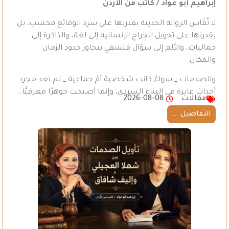
إبراهيم أبو عواد / كاتب من الأردن
لا تُقَاس الرواية الحديثة بقدرتها على سرد الوقائع فحسب، بل
بقدرتها على تحويل الجِراح الإنسانية إلى لغة، والذاكرة إلى
جماليات، والألم إلى سؤال فلسفي يتجاوز حدود الزمان
والمكان.
والصدمات _ سواءٌ كانت شخصية أمْ جماعية _ لم تعد مجرد
أحداث عابرة في البناء السردي، وإنما أصبحت جوهرًا معرفيًّا…
مقالات
2026-08-08
التفاصيل ...