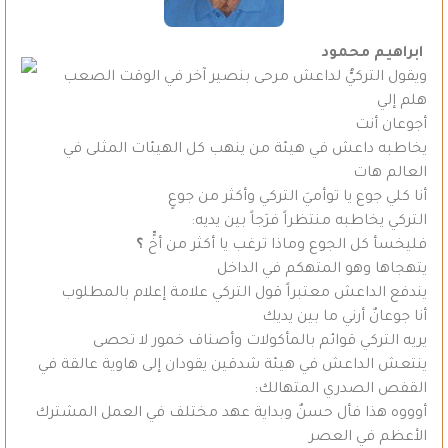
ابراهيم محمود
ويقول التركيُّ لداعش مرحى بنصير آخر في الوقت الصعب
هلم إلي
أجوعان أنت
يخاطبه داعش في هيئة من ينهب كل الهيئات المثلى في
العالم هات
أنا كلي جوع يا توأميَ التركي وأكثر من جوعٍ
التركي يخاطبه منتظراً فرَجاً بين يديه:
فليخسأ كل الجوع وماذا ترغب يا أكثر من أخٍّ
؟
يتهجاها وهو المتهكم في الداخل
يندفع الداعش معتبراً قول التركي علامة إعلام بالمطلوب
أنا جوعانٌ أرني ما بين يديك
يريه التركي قوائم بالمأكولات وأصناف خمور لا تحصى
ينتعش الداعش في هيئة شدقين يقودان إلى هاوية عالقة في
القفص الصدري المتهالك:
أوووه هذا فأل حسنٌ وبداية عهد مختلف في العمل المشترك
الأعظم في العصر