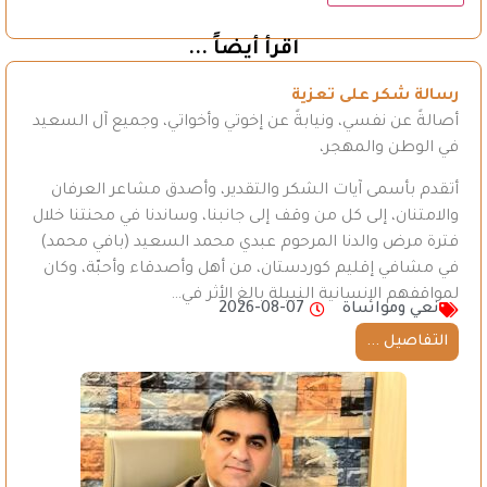
اقرأ أيضاً ...
رسالة شكر على تعزية
أصالةً عن نفسي، ونيابةً عن إخوتي وأخواتي، وجميع آل السعيد
في الوطن والمهجر،
أتقدم بأسمى آيات الشكر والتقدير، وأصدق مشاعر العرفان
والامتنان، إلى كل من وقف إلى جانبنا، وساندنا في محنتنا خلال
فترة مرض والدنا المرحوم عبدي محمد السعيد (بافي محمد)
في مشافي إقليم كوردستان، من أهل وأصدقاء وأحبّة، وكان
لمواقفهم الإنسانية النبيلة بالغ الأثر في…
نعي ومواساة
2026-08-07
التفاصيل ...