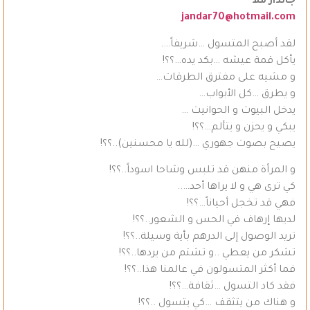
جاندار ملا
jandar70@hotmail.com
لقد أصبح المتسول …شريفاً….
يأكل قمة عيشه …بكد يده…؟؟!
و مشيه على مفترق الطرقات…
و يطرق …كل الأبواب…
يدخل البيوت و الحوانيت …
يبكي و يحزن و يتألم…؟؟!
يصيح بصوت جهوري …(لله يا محسنين)..؟؟!
و المرأة منهن قد تلبس وشاحا اسوداً..؟؟!
كي ترى هي و لا يراها أحد…..
فهي قد تخجل أحياناً…؟؟!
لديها إرهاف في الحس و الشعور..؟؟!
تريد الوصول إلى الدرهم بأية وسيلة..؟؟!
تشكر من يعطي ..و تشتم من يردها..؟؟!
فما أكثر المتسولون في عالمنا هذا..؟؟!
فقد كاد التسول …ثقافة…؟؟!
و هناك من يتثقف …كي يتسول ..؟؟!