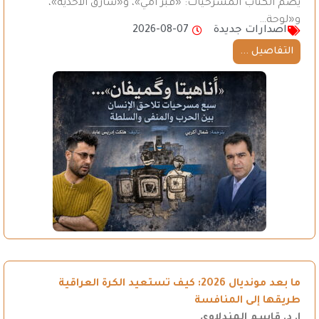
يضم الكتاب المسرحيات: «قبر أمي»، و«سارق الأحذية»،
و«لوحة…
اصدارات جديدة
2026-08-07
التفاصيل ...
ما بعد مونديال 2026: كيف تستعيد الكرة العراقية
طريقها إلى المنافسة
ا. د. قاسم المندلاوي