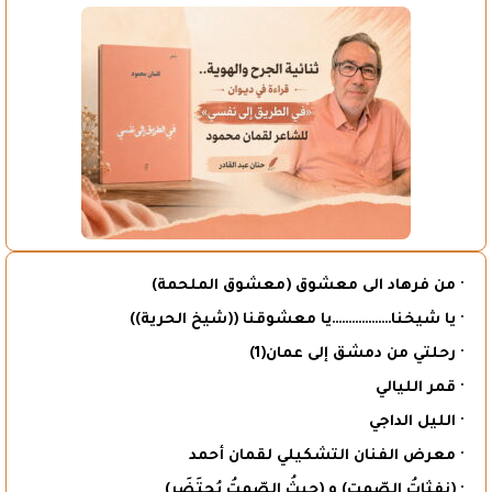
· من فرهاد الى معشوق (معشوق الملحمة)
· يا شيخنا………………يا معشوقنا ((شيخ الحرية))
· رحلتي من دمشق إلى عمان(1)
· قمر الليالي
· الليل الداجي
· معرض الفنان التشكيلي لقمان أحمد
· (نفثاتُ الصّمت) و (حيثُ الصّمتُ يُحتَضَر)