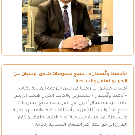
«أناهيتا وگَميفان»… سبع مسرحيات تلاحق الإنسان بين
الحرب والمنفى والسلطة
أصدرت منشورات رامينا في لندن الترجمة العربية لكتاب
«أناهيتا وگَميفان» للمسرحي والكاتب الكردي هلكت إدريس
عابد، بترجمة شمال آكريي، في عمل يضم سبع مسرحيات
تفتح أفقاً واسعاً للتأمل في أسئلة الذاكرة والاقتلاع والحرية
والسلطة، عبر كتابة مسرحية تمزج الشعر بالفكر، وتدفع
القارئ إلى مواجهة أكثر القضايا الإنسانية إلحاحاً.