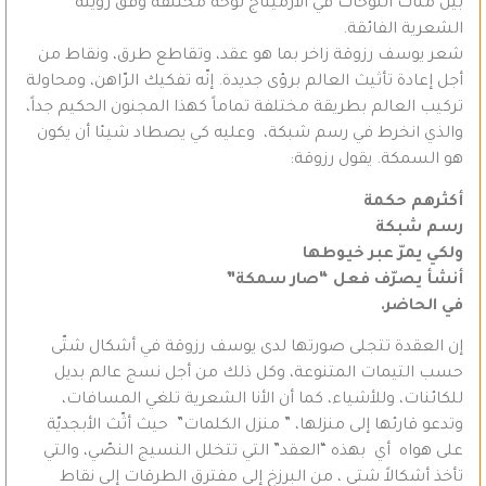
بين مئات اللوحات في الأرميتاج لوحة مختلفة وفق رؤيته
الشعرية الفائقة.
شعر يوسف رزوقة زاخر بما هو عقد، وتقاطع طرق، ونقاط من
أجل إعادة تأثيث العالم برؤى جديدة. إنّه تفكيك الرّاهن، ومحاولة
تركيب العالم بطريقة مختلفة تماماً كهذا المجنون الحكيم جداً،
والذي انخرط في رسم شبكة، وعليه كي يصطاد شيئا أن يكون
هو السمكة. يقول رزوقة:
أكثرهم حكمة
رسم شبكة
ولكي يمرّ عبر خيوطها
أنشأ يصرّف فعل “صار سمكة”
في الحاضر.
إن العقدة تتجلى صورتها لدى يوسف رزوقة في أشكال شتّى
حسب التيمات المتنوعة، وكل ذلك من أجل نسج عالم بديل
للكائنات، وللأشياء، كما أن الأنا الشعرية تلغي المسافات،
وتدعو قارئها إلى منزلها، ” منزل الكلمات” حيث أثّث الأبجديّة
على هواه أي بهذه “العقد” التي تتخلل النسيج النصّي، والتي
تأخذ أشكالاً شتى ، من البرزخ إلى مفترق الطرقات إلى نقاط