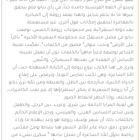
فهو يلتقي مع طرح جيرار جينات الذي يرى ” اللغة في حالة حلم”،
ويبدو أن اللغة الفرنسية جامدة جداً، في رأي ديانو فلم يتحقق
عبرها ما به يحلم شاعر، ولهذا يعمد رزوقة إلى المبادرة
بالمغامرة لتحقيق إمكانات قول أخرى، غير مستعملة.
بعد جولة استقرائية عبر مجموعات رزوقة الخمس، توقفت
ديانو في فصل مستقلّ عند مجموعته الشعرية الأخيرة ” باكراً
على الأرض” وتحت عنوان” قصور من الكلمات”، تقصّت تقنية
الشاعر بوصفه لاعباً ماهراً بالكلمات دون أن تغفل تقنيته
الأساس أي العقدة في بعديها السيميائيّ، والتّيمي.
وترى في هذا الكتاب نزوع رزوقة إلى الكتابة المبتهجة حيث أن
الأنا الشاعرة، وهي تكتب تمارس اليوغا، وترقص على إيقاع
الحياة الكثيرة، متأرجحة بين الظل، والغبطة ومن ثمّة ترى ديانو
أن أنا رزوقة الشعرية لا يمكن استقراؤها إلا عبر لعب الكاميرات،
ومختلف زوايا النظر لالتقاط الصور.
هي لعبة المرايا الدائمة بين شرق، وغرب، بين الرجل، والطفل
وبين شاعر اللسانين العربي، والفرنسي، ورجل الإعلام الحالم
بالكلمات ذلك أن شعر يوسف رزوقة هو وعد ببهجة ما وراء
الدموع، دفق حياة عابر للألم. الشعر هنا نشاط يوميّ مقدّس،
رياضة تخوّل للأنا الشاعرة أن تمتلئ بذاتها ” سكرى بشيء من