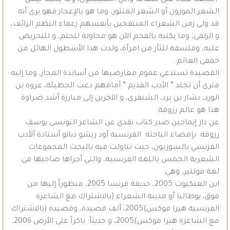
الشعر الموزون أو الشعر المنثور، وما هو بالإعجاز فهو يرى أنه
قد ولى زمن الشعراء المنتفخين بأنفسهم زعماء النظم الزائف،
و الزلفى، وما يكتبه بالفحم الآن هو محاولة للحلم، و للتحريض
عليه، وفلسفة للثأر من امرأة، ولدت هذا الأسطول الهائل من
حمقى العالم.
القصيدة تستدعي عموم معارضيها من أساتذة المجاز، وما إليه
فترى أن تجلد ” الأدب القديم ” أمامهم دعت الحطيئة، عروة بن
الورد، بشار بن برد، الشنفرى، و الآخرين إلى مبارزة أشد ضراوة
هذا هو عالم رزوقة.
عن دار إيماجين صدر كتاب نقدي عن الشاعر التونسي يوسف
رزوقة بإمضاء الباحثة الفرنسية أود ريشو ديانو أستاذة ألأدب
الفرنسي بالسوربون، حيث تناولت فيه بالبحث المجموعات
الشعرية الخمس باللغة الفرنسية، والتي أجراها صاحبها في
لغة فولتير، وهي:
ابن العنكبوت 2005، حديقة فرنسا 2005، منظوراً إليها من
فوق، يوطاليا أو مدينة الشعراء (بالاشتراك مع الشاعرة
الفرنسية هيرا فوكس)2005، ألف قصيدة، وقصيدة (بالاشتراك
مع الشاعرة هيرا فوكس)2005، و حديثاً: باكراً على الأرض 2006،