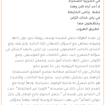
في الجزيرة الصحراء
لا أحد أراه الآن وهنا
فقط يتامى الخارطة
في ركن كذاك الرّكن
يخطّطون معا
لطريق الهروب
إن عقدة الهويّة تجعل قصيدة يوسف رزوقة تدور حول ذاتها،
وصوته يتماهى مع السؤال اللانهائي للأنا الدائرة. ولم يقف ولع
الشاعر بالجانب المضموني فحسب بل اعتنى بالبعد الشكل في
سؤاله الشعري حيث تلتقي الكلمات مع الموسيقى، ومع
الألوان، تلتقي كلها باتجاه أفق جديد، وممكن للحلم حسب
القاعدة السحرية الرزوقية على حدّ تعبير ديانو.
وبالتالي فإن أنا المتكلم مطالبة بفضح العلائق المستعارة
الراهنة عبر تشكيل نظام جديد يجمع فيه الكائنات، والأشياء
هو عالم شعريّ له قابلية الوقوف بشراسة، وجهاً لوجه مع
العدم كما تجلّى ذلك في قصيدته ” الأوبرا غير المكتملة” حيث
آلى الشاعر على نفسه أن ” يجعل النجوم خارج الإطار، وأن يخلّ
بتوازن العالم” حتى يهب حبيبته الروسية أولغا، وهماً يتجوّلان