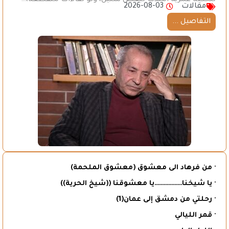
مقالات
2026-08-03
التفاصيل ...
· من فرهاد الى معشوق (معشوق الملحمة)
· يا شيخنا………………يا معشوقنا ((شيخ الحرية))
· رحلتي من دمشق إلى عمان(1)
· قمر الليالي