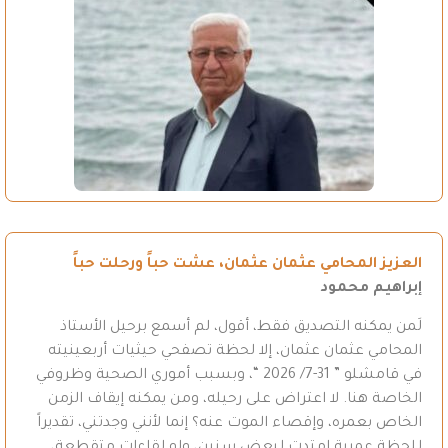
العزيز المحامي عثمان عثمان، عشت حباً ورحلت حباً
إبراهيم محمود
لَمن يمكنه التصديق فقط، أقول، لم أسمع برحيل الأستاذ
المحامي عثمان عثمان، إلا لحظة تصفحي حيثيات أربعينيته
في قامشلو ” 31-7/ 2026 “، وبسبب أموري الصحية وظروفي
الخاصة هنا. لا اعتراض على رحيله، ومن يمكنه إيقاف الزمن
الخاص بعمره، وإقصاء الموت عنه؟ إنما لأنني وجدتني، تقديراً
للحظة عمرية امتدت لبعض سنين، ولو لقاءات متقطعة،…