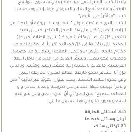
وهذا الكتاب الأخير التقى فيه صاحبه في مستوى التواشج
تلاقحاً، وتقاطعاً مع الشاعر السويدي غونار إيكيلوف صاحب
كتاب “متأخّراً على الأرض”.
الكتاب الذي جاء تحت عنوان ” شعر يوسف رزوقة أو البحث عن
الرّابط الأصيل” كان على هذا الطفل الشاعر، قبل أن يعيد
تشكيل كلّ شيء، أن يفكّ شفرة كلّ شيء، انطلاقاً من حلّ
العقدة التي يتمّثلها في كلّ قصائده تقريباً. فالعقدة لديه هي
مفتاح عالمه الشعري، وتتجلى العقدة الإشكالية هنا كصورة،
وكصوت فهو يلعب، ويشفّر العالم من جديد من داخل اللغة
الفرنسية. فالعالم بالنسبة إليه معقّد، رتيب، وكئيب، وبالتالي
فإن أنا الشاعر تمحو خارطة العالم لتقترح الخارطة البديل.
وفي غمرة اختلاط الأسئلة، ينجم سؤال الهويّة عبر ثنائية ” نحن
والآخر” ليبحث فيها الشاعر على طريقته بإلغاء الحاجز: واو
العطف لتصبح” نحن الآخر” أي أنّ نحن= الآخر، ومن شواهده
الشعرية تورد ديانو في هذا السياق ما يلي:
تلك أسئلتي الحارقة
أريان وهبتني خيطها
ثمّ تركتني هناك