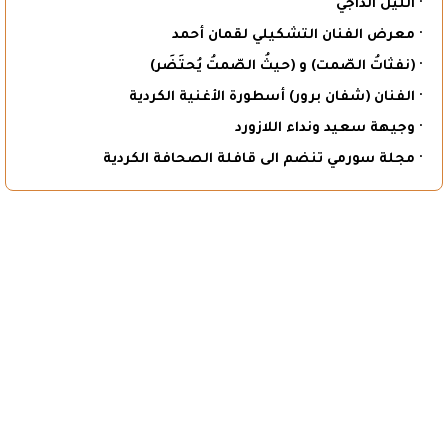
· الليل الداجي
· معرض الفنان التشكيلي لقمان أحمد
· (نفثاتُ الصّمت) و (حيثُ الصّمتُ يُحتَضَر)
· الفنان (شفان برور) أسطورة الأغنية الكردية
· وجيهة سعيد ونداء اللازورد
· مجلة سورمي تنضم الى قافلة الصحافة الكردية