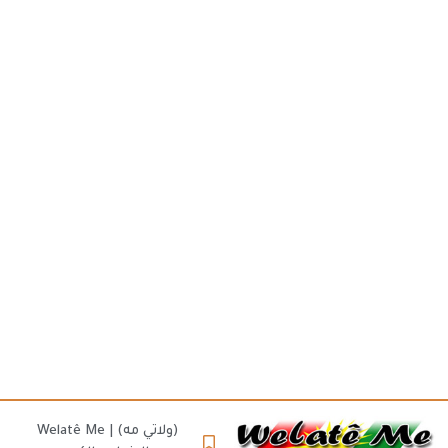
(ولاتي مه) | Welatê Me