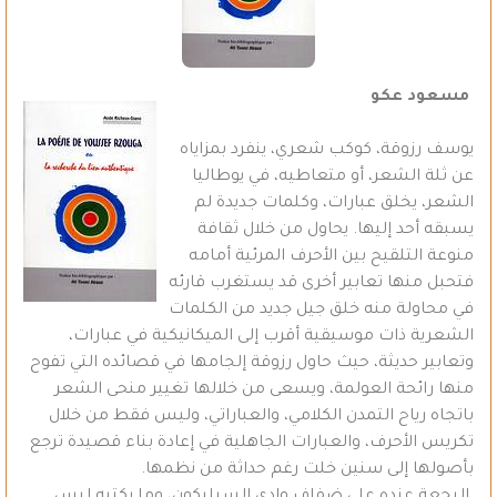
مسعود عكو
يوسف رزوقة، كوكب شعري، ينفرد بمزاياه
عن ثلة الشعر، أو متعاطيه، في يوطاليا
الشعر، يخلق عبارات، وكلمات جديدة لم
يسبقه أحد إليها. يحاول من خلال ثقافة
منوعة التلقيح بين الأحرف المرئية أمامه
فتحبل منها تعابير أخرى قد يستغرب قارئه
في محاولة منه خلق جيل جديد من الكلمات
الشعرية ذات موسيقية أقرب إلى الميكانيكية في عبارات،
وتعابير حديثة، حيث حاول رزوقة إلجامها في قصائده التي تفوح
منها رائحة العولمة، ويسعى من خلالها تغيير منحى الشعر
باتجاه رياح التمدن الكلامي، والعباراتي، وليس فقط من خلال
تكريس الأحرف، والعبارات الجاهلية في إعادة بناء قصيدة ترجع
بأصولها إلى سنين خلت رغم حداثة من نظمها.
البجعة عنده على ضفاف وادي السيليكون، وما يكتبه ليس