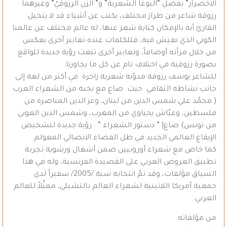
الاخضرار” بفضل “اليوغا الشعرية” و” الزّن الرزوقيّ” وغيرهما.
رزوقة شاعر من طراز مختلف، يكتب عن أشياء قد لا يتخيل
القارئ أنه بالإمكان كتابة شعر عنها، له عالم مختلف عن عالمنا
الكوني الذي نعيش فيه، فللكلمات عنده تعابير أخرى يعكس
من خلال مرآته أوصافاً، وتعابير أخرى تنعت رؤية جديدة للواقع
بصورة رزوقية في اختلاف تام عن كل ما يجاورنا.
للشاعر يوسف رزوقة مدوّنة شعرية زاخرة في أكثر من لغة إلى
جانب نشاطه الثقافي حيث صاغ مع نخبة من الشعراء العرب
( محمّد علي شمس الدين من لبنان، وعز الدين المناصرة من
فلسطين، وعيّاش يحياوي من المغرب، وشمس الدين العوني
من تونس) صاغ| ” دستور الشعراء ” : رؤية جديدة لتشخيص
الإيقاع العالمي الجديد في ظل الفضاء الاتصالي المعولم.
كما خاض مع شعراء أوروبيين ضمن أشغال ورشوية تجربة
تطبيق العروض العربي على القصيدة الفرنسية، وله في هذا
السياق مؤلفات، وقد تمّ انتخابه سنة /2005/ سفيراً لدى
جمعية أمريكا اللاتينية لشعراء العالم بالتشيلي، ممثّلاً للعالم
العربي.
من مؤلفاته: