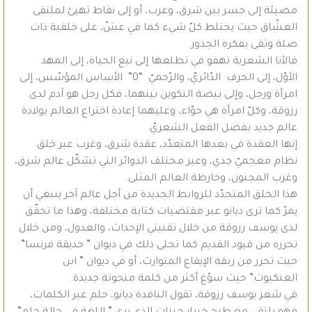
مضيئة إلى جسر بين شرق، وغرب، أو إلى نقاط تهيئ لملتقى
العشّاق حيث يختلط كلّ شيء كما في عشّ، على خلفية ذات
صلة وثقى بفكرة الجذور.
فالأنا الشعرية تهفو في تطلعها إلى نبع الحياة، إلى المهد
الأوّل، إلى الحرف الدّائريّ، والرّحميّ “0” الأساس المؤسّس، إلى
امرأة ورجل، وإلى بيضة التكوين بينهما، فكل رجل هو آدم لدى
رزوقة، وكلّ امرأة هي حوّاء، وعليهما إعادة اختراع العالم بولادة
عالم جديد بفضل الفعل الشعريّ.
إنها العقدة في بعدها المتعدّد، عقدة شرق، وغرب عبر خلق
نظام معجميّ جدي، وعبر مختلف الدوائر التي تشكّل عالم شرق،
وغرب المجنون، وخارطة العالم المثلى.
هذا الخلق المتجدّد للروابط الجديدة من أجل عالم آخر ينبغي أن
يمرّ كما ترى ديانو عبر مقتضيات كتابة مختلفة، وهذا ما تحقّق
لدى يوسف رزوقة من خلال تقنيتي الإحداث، والعدول، ومن خلال
تحرره من قيود القديم كما تجلى ذلك في ديوان ” حديقة فرنسا”
حيث تحرر من ربقة الإيقاع المتوارث، أو في ديوان ” ابن
العنكبوت” حيث سوّغ أكثر من كلمة منحوتة جديدة.
في شعر يوسف رزوقة، تقول الناقدة ديانو، حلم عبر الكلمات،