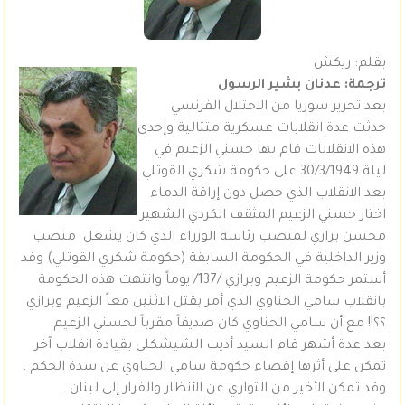
بقلم: ريكش
ترجمة: عدنان بشير الرسول
بعد تحرير سوريا من الاحتلال الفرنسي
حدثت عدة انقلابات عسكرية متتالية وإحدى
هذه الانقلابات قام بها حسني الزعيم في
ليلة 30/3/1949 على حكومة شكري القوتلي.
بعد الانقلاب الذي حصل دون إراقة الدماء
اختار حسني الزعيم المثقف الكردي الشهير
محسن برازي لمنصب رئاسة الوزراء الذي كان يشغل منصب
وزير الداخلية في الحكومة السابقة (حكومة شكري القوتلي) وقد
أستمر حكومة الزعيم وبرازي /137/ يوماً وانتهت هذه الحكومة
بانقلاب سامي الحناوي الذي أمر بقتل الاثنين معاً الزعيم وبرازي
؟؟!! مع أن سامي الحناوي كان صديقاً مقرباً لحسني الزعيم.
بعد عدة أشهر قام السيد أديب الشيشكلي بقيادة انقلاب آخر
تمكن على أثرها إقصاء حكومة سامي الحناوي عن سدة الحكم ،
وقد تمكن الأخير من التواري عن الأنظار والفرار إلى لبنان .