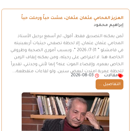
العزيز المحامي عثمان عثمان، عشت حباً ورحلت حباً
إبراهيم محمود
لَمن يمكنه التصديق فقط، أقول، لم أسمع برحيل الأستاذ
المحامي عثمان عثمان، إلا لحظة تصفحي حيثيات أربعينيته
في قامشلو ” 31-7/ 2026 “، وبسبب أموري الصحية وظروفي
الخاصة هنا. لا اعتراض على رحيله، ومن يمكنه إيقاف الزمن
الخاص بعمره، وإقصاء الموت عنه؟ إنما لأنني وجدتني، تقديراً
للحظة عمرية امتدت لبعض سنين، ولو لقاءات متقطعة،…
مقالات
2026-08-03
التفاصيل ...