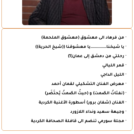
· من فرهاد الى معشوق (معشوق الملحمة)
· يا شيخنا………………يا معشوقنا ((شيخ الحرية))
· رحلتي من دمشق إلى عمان(1)
· قمر الليالي
· الليل الداجي
· معرض الفنان التشكيلي لقمان أحمد
· (نفثاتُ الصّمت) و (حيثُ الصّمتُ يُحتَضَر)
· الفنان (شفان برور) أسطورة الأغنية الكردية
· وجيهة سعيد ونداء اللازورد
· مجلة سورمي تنضم الى قافلة الصحافة الكردية