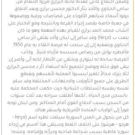
وضمن اجتماع عائلي عقدته عائلة البرازي قرروا الانتقام من
سامي الحناوي والأخذ بثأر الدكتور محسن برازي وبعد الاتفاق
دونوا أسماء شبانهم الأقوياء على قصاصات ورقية ووضعوها
في جعبة خاصة بقصد إجراء القرعة وبالنتيجة وقع الاختيار على
الشاب محمد احمد برازي للقيام بهذه المهمة وهو ما كان
ينعت ب (hirço) وقد سافر إلى لبنان وأخذ يقتفي اثر سامي
الحناوي ويتعقبه إلى إن سنحت له فرصة اللقاء به عام 1950
فأمطره بوابل من رصاص مسدسه فأرداه قتيلاً . وكانت
الفرصة سانحة له ليتوارى ويختفي عن الأنظار لكنه أبى وأصر إن
يبقى فوق جثته ويوضح للجميع بأنه استعاد ثأر د.محسن البرازي
لئلا يترك مجالاً للغير لينسبوا العملية لأنفسهم ويقطع
الطريق على جميع التأويلات والاجتهادات المختلفة وقد سلم
نفسه بنفسه للسلطات اللبنانية حيث حكمت المحكمة عليه
بالسجن مدى الحياة ، لكنها أطلقت سراحه بعد ثلاث سنوات
من السجن بسبب الدفاع القوي أمام المحاكم. ومن لبنان توجه
فوراً إلى الولايات المتحدة الأمريكية واستقر هناك.
كل من يتجول في المدن السورية سيلفت نظره اسم (hirço –
هرجو – هرشو) على اختلاف اللفظ وسيلقى هذا الاسم في إرجاء
سوريا قاطبة بسبب شجاعة صاحبه وجرأته وإقدامه. وعندما