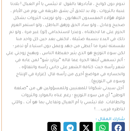
تدوم دون كوابح ، فأبادرها بالقول: لا تيئسي يا أم العيال ! بلادنا
غنية بالثروات ، ولا بد للحق أن يشق طريقه في يوم من الأيام ،
فلولا هؤلاء المفسدون النهابون ، ولو توزعت الثروات بشكل
صحيح وعادل ، ولو ساد الحق وزهق الباطل ، ولو استمر العزم
الحزم على ما لاحظناه ، وعذرا لاستخدامي (لو) غير مرة ، ولو تم
ذلك في البدء بنسبة ضئيلة ، لاكتفى بعد حين كل واحد منا
بقسمته ثمرة ما أعطى من جهد وعمل دون استياء أو تذمر ؛
لكن سوء التوزيع هو الذي يثير حفيظة الناس ، ويهيج زوجتي علي
؛ ألم تسمعي أيتها الحرة عما قاله “برنارد شو” لمن عابه في
شعر رأسه حيث كثافة الشعر على جانبي رأسه وانتفاؤه ،
وانحساره في مواضع أخرى من رأسه قال: (غزارة في الإنتاج
وسوء في التوزيع)..
أجل سيدتي شكوانا للمعنيين وللمسؤولين هي من “صلعة
الوطن” أي من سوء التوزيع ؛ رغم غناه بالموارد والثروات
والطاقات. فلا تيئسي يا أم العيال وتفاءلي بما هو آت ، والآتي
لناظره قريب…..!
شارك المقال :