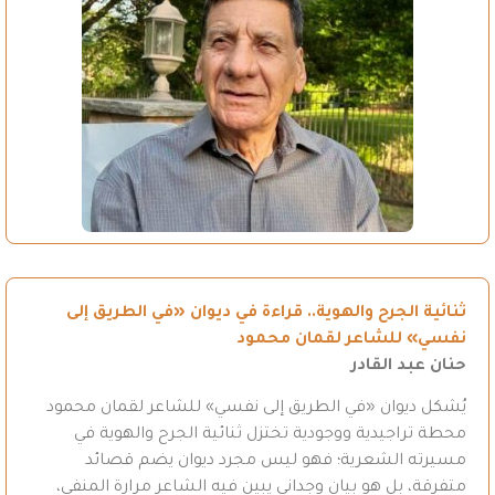
ثنائية الجرح والهوية.. قراءة في ديوان «في الطريق إلى
نفسي» للشاعر لقمان محمود
حنان عبد القادر
يُشكل ديوان «في الطريق إلى نفسي» للشاعر لقمان محمود
محطة تراجيدية ووجودية تختزل ثنائية الجرح والهوية في
مسيرته الشعرية؛ فهو ليس مجرد ديوان يضم قصائد
متفرقة، بل هو بيان وجداني يبين فيه الشاعر مرارة المنفى،