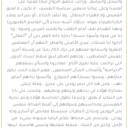
والتبديل والترميم ، وراحت (تخفق الأرواح فيه) فقترنا على
أنفسنا وعلى عيالنا متبعين سياسة التقشف ، لا نكترث لا لعتق
القميص ولا لاهتراء البنطال ، ولا لتلف الحذاء ، أو تندر أحد زملاء
الكارالظرفاء بقوله: حذاؤك أشبه بحذاء (أبي القاسم الطنبوري)
وبهذا الهندام نقف أمام الطلاب والتلاميذ كمربين وقدوة ، ويا
لنا من قدوة وأسوة حسنة ! دخلنا خانة الفقر حتى أن “الملالي”
أجازوا لنا صدقات عيدي الأضحى والفطر. المهم أن المعلمين
افتقروا واستدانوا فمنهم من ترك الكار بحثا عن وسيلة أخرى
للعيش المضطرب ، وجلهم اضطر لبيع شـقته لسداد الديون
التي تراكمت عليه بمرور الأيام ؛ فغادرونا واستأثر بشققهم
“الحرامية” وأصحاب الشأن المتخمون ، فغير النزلاء الجدد ديكور
منازلهم ، وسدوا بسياراتهم الشوارع ، وألبسوا بناتهم أساور
ذهب ، ومن هنا كان تذمر زوجتي على عجزي ، وقلة حيلتي
بمجاراة هؤلاء في بذخهم وترفهم وبطرهم ، وفتحت علي بابا
من التنكيد لا يغلق ؛ وعندما تطول لمحاسبة هؤلاء وتتم تنحية
المفسدين ومحاسبتهم وسوقهم إلى أقبية العدالة نتنفس
نحن الزوجين ونتبادل النظرات فتنبسط مقابض أو أسارير وجه
زوجتي ، وترتسم على محياها علائم الرضا مشوبة بشيء من
الأمل، وكثير من الشك ، فتمط شفتيها وتنبس هامسة: ليتها