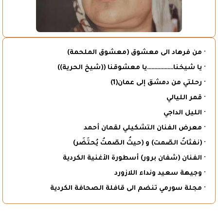
· من فرهاد الى معشوق (معشوق الملحمة)
· يا شيخنا………………يا معشوقنا ((شيخ الحرية))
· رحلتي من دمشق إلى عمان(1)
· قمر الليالي
· الليل الداجي
· معرض الفنان التشكيلي لقمان أحمد
· (نفثاتُ الصّمت) و (حيثُ الصّمتُ يُحتَضَر)
· الفنان (شفان برور) أسطورة الأغنية الكردية
· وجيهة سعيد ونداء اللازورد
· مجلة سورمي تنضم الى قافلة الصحافة الكردية