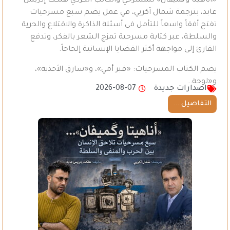
«أناهيتا وگَميفان» للمسرحي والكاتب الكردي هلكت إدريس
عابد، بترجمة شمال آكريي، في عمل يضم سبع مسرحيات
تفتح أفقاً واسعاً للتأمل في أسئلة الذاكرة والاقتلاع والحرية
والسلطة، عبر كتابة مسرحية تمزج الشعر بالفكر، وتدفع
القارئ إلى مواجهة أكثر القضايا الإنسانية إلحاحاً.
يضم الكتاب المسرحيات: «قبر أمي»، و«سارق الأحذية»،
و«لوحة…
اصدارات جديدة
2026-08-07
التفاصيل ...