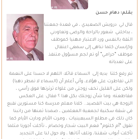
بقلم: دهام حسن
قال لي درويش الصعيدي ، في قعدة جمعتنا
، يداخلني شعور بالراحة والرضى وتعاودني
الثقة بالنفس ورد الاعتبار مهنيا كموظف
وكإنسان كلما تناهى إلى سمعي اعتقال
موظف “حرامي” أو تم لجم مسؤول متنفذ
على تعدياته
ثم رفع كلتا يديه إلى السماء قائلا: اللهم لا حسدا على النعمة
التي تقاطرت على هؤلاء، وأني أعلم أن (السماء لا تمطر ذهبا)
ولكن على القليل تخف زوجتي من غلواء ثرثرتها فوق رأسي ،
فقاطعته: وما شأن زوجتك بكل هذا ؟ فقال: على العكس
الزوجة هي بيت القصيد… كلانا معلم مدرسة كنا مستورين نقبع
في شقة سكنية لجمعية المعلمين ، صمدنا ثمنها من راتبنا
كان ذلك في مطلع السبعينيات ، ومرت الأيام ودارت الأيام كما
تقول “أم كلثوم” فعم البيت شجار وخصام ، تآكلت أجورنا مثلما
تآكلت أبواب شقتنا، وتلف أثاثها ، ولا حول لنا على التجديد