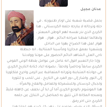
عدنان عجيل
يحمل قضية شعبه على اوتار طنبورته ، في
حله وترحاله لا يبارحه حلمه الكردستاني ، هذا
الكردي الذي نذر نفسه لهم الوطن المبعثر ،
ولطالما ايقظنا صراخه الدائم ، هوار… هوار …
هوار, لعل هذا الصراخ يهزنا من الداخل
ويشعرنا بعمق مجازرنا ومآسينا المتتالية ، انه حنظلة
ناجي العلي الشاهد الدائم الحضور على موتنا وولادتنا
وإذا جاز التعبير اقول انه عامل من عوامل يقظة الوعي القومي
الكردي سابقاً وحاضراً ولاحقاً ، بصوته اعاد كتابة التاريخ الكردي
في حوادثه المتباينة وثوراته المتعاقبة عبر الزمن واخرج فلكلورنا
إلى النور، واشار إلى دور الفرد في التاريخ ، غنى للحب و للثورة
ولجبال كردستان وللبشمركة وللعامل والفلاح والمرأة …
هذا الموشوم بالوجع الكردي أما آن لنا أن نخفف عن كاهله قليلاً
ونمنحه المكانة التي تليق به كمناضل ابى التنازل عن حلمه
الكردي حتى اخر رمق .