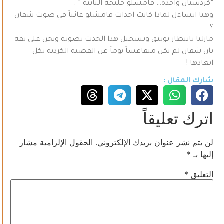
“كردستان واحدة… قامشلو حلبجة الثانية ” .
وهنا اتساءل لماذا كانت احداث قامشلو غائباً في صوت شفان
؟
مازلنا بانتظار توثيق وتسجيل هذا الحدث بصوته ونحن على ثقة
بان شفان لم يكن متقاعساً يوماً عن القضية الكردية بكل
ابعادها !
شارك المقال :
اترك تعليقاً
لن يتم نشر عنوان بريدك الإلكتروني.
الحقول الإلزامية مشار
إليها بـ
*
التعليق
*