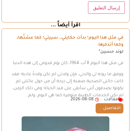
اقرأ أيضاً ...
في مثل هذا اليوم؛ بدأت حكايتي.. سيرتي؛ كما عشتُها،
وكما أتذكرها.
لوند حسين*
في مثل هذا اليوم 8 آب 1964، كان يوم قدومي إلى هذه الدنيا.
ووفق ما روته لي والدتي، فإن ولادتي لم تكن ولادةً عادية؛ فقد
كانت حالتي الصحية صعبة إلى درجة أن من حول عائلتي لم
يكونوا يصدقون أنني سأبقى على قيد الحياة؛ وفي ذلك الزمن،
لم تكن الخدمات الطبية متوفرة كما هي اليوم، ولم…
مقالات
2026-08-08
التفاصيل ...