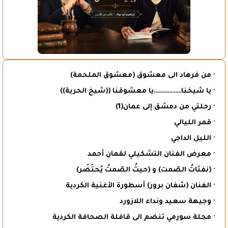
· من فرهاد الى معشوق (معشوق الملحمة)
· يا شيخنا………………يا معشوقنا ((شيخ الحرية))
· رحلتي من دمشق إلى عمان(1)
· قمر الليالي
· الليل الداجي
· معرض الفنان التشكيلي لقمان أحمد
· (نفثاتُ الصّمت) و (حيثُ الصّمتُ يُحتَضَر)
· الفنان (شفان برور) أسطورة الأغنية الكردية
· وجيهة سعيد ونداء اللازورد
· مجلة سورمي تنضم الى قافلة الصحافة الكردية