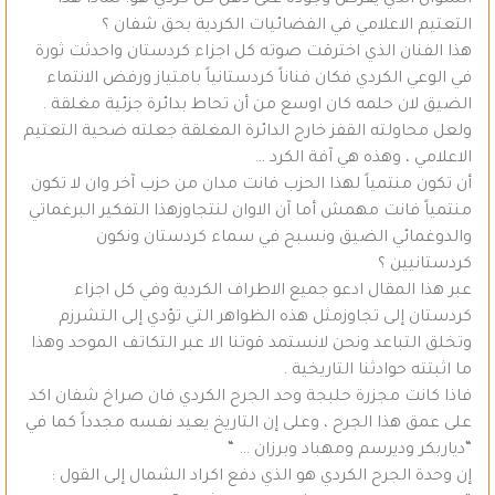
السؤال الذي يفرض وجوده على ذهن كل كردي هو: لماذا هذا
التعتيم الاعلامي في الفضائيات الكردية بحق شفان ؟
هذا الفنان الذي اخترقت صوته كل اجزاء كردستان واحدثت ثورة
في الوعي الكردي فكان فناناً كردستانياً بامتياز ورفض الانتماء
الضيق لان حلمه كان اوسع من أن تحاط بدائرة جزئية مغلقة .
ولعل محاولته القفز خارج الدائرة المغلقة جعلته ضحية التعتيم
الاعلامي ، وهذه هي آفة الكرد …
أن تكون منتمياً لهذا الحزب فانت مدان من حزب آخر وان لا تكون
منتمياً فانت مهمش أما آن الاوان لنتجاوزهذا التفكير البرغماتي
والدوغمائي الضيق ونسبح في سماء كردستان ونكون
كردستانيين ؟
عبر هذا المقال ادعو جميع الاطراف الكردية وفي كل اجزاء
كردستان إلى تجاوزمثل هذه الظواهر التي تؤدي إلى التشرزم
وتخلق التباعد ونحن لانستمد قوتنا الا عبر التكاتف الموحد وهذا
ما اثبتته حوادثنا التاريخية .
فاذا كانت مجزرة حلبجة وحد الجرح الكردي فان صراخ شفان اكد
على عمق هذا الجرح ، وعلى إن التاريخ يعيد نفسه مجدداً كما في
“دياربكر وديرسم ومهباد وبرزان … “
إن وحدة الجرح الكردي هو الذي دفع اكراد الشمال إلى القول :