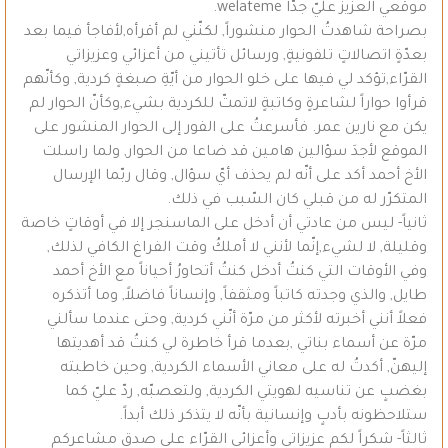
موقعي العزيز عليّ جدّاً welateme.
بصراحة شاهدتُ الحوار منشوراً, لكنّني لم أقرأه,لأفاجأ فيما بعد
بعدّةٍ اتصالاتٍ تلفونيةٍ, ورسائل تأتيني من أعزائي وعزيزاتي
القرّاء,تؤكد لي فيها على خلو الحوار من أيّةِ صبغةٍ كردية, وكأنّهم
قرأوا حواراً لشاعرةٍ وكاتبةٍ لاتمتّ للكردية بشيء,وكأنّ الحوار لم
يكن مع نارين عمر. فأسرعتُ على الفور إلى الحوار المنشور على
الموقع لأجدَ سؤالين هامين قد ضاعا من الحوار, ولما راسلت
الأخ أحمد أكد على أنّه لم يحذف أيّ سؤال, وقال ربّما الإرسال
المتكرّر له من قبلي كان السّبب في ذلك.
ثانياً- ليس من عادتي أن أدخل على الماسنجر إلا في أوقاتٍ خاصة
وقليلة, لا لشيء,إنّما لأنني لا أملكُ وقت الفراغ الكافي لذلك,
وفي الأوقات التي كنتُ أدخل كنتُ أتحاورُ أحياناً مع الأخ أحمد
طايل, والذي وجدته كاتباً ومثقفاً, وإنساناً فاضلاً, وما أتذكره
فعلاً أنني أخبرته لأكثر من مرّة أنّني كردية, وحتى عندما سألني
مرّة عن أسماء بناتي ,بعدما قرأ خاطرة لي كنتُ قد أهديتها
إليهنّ, أكدتُ له على معاني الأسماء الكردية, وحين خاطبته
بغضبٍ عن تناسيه لهويتي الكردية, ولتعصبّه, ردّ عليّ كما
ستلاحظونه بأدبٍ وإنسانية بأنّه لا يتذكر ذلك أبداً.
ثالثاً- شكراً لكم عزيزاتي وأعزائي القرّاء على صدق مشاعركم