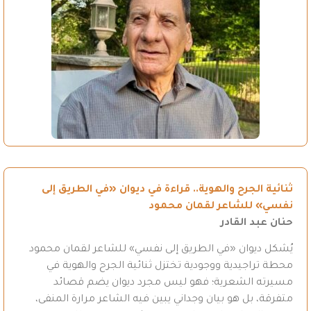
ثنائية الجرح والهوية.. قراءة في ديوان «في الطريق إلى
نفسي» للشاعر لقمان محمود
حنان عبد القادر
يُشكل ديوان «في الطريق إلى نفسي» للشاعر لقمان محمود
محطة تراجيدية ووجودية تختزل ثنائية الجرح والهوية في
مسيرته الشعرية؛ فهو ليس مجرد ديوان يضم قصائد
متفرقة، بل هو بيان وجداني يبين فيه الشاعر مرارة المنفى،