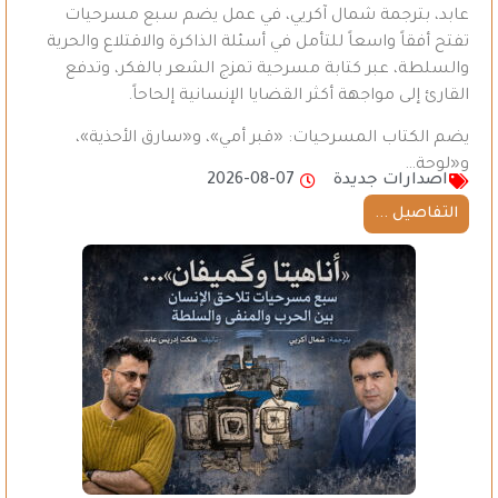
عابد، بترجمة شمال آكريي، في عمل يضم سبع مسرحيات
تفتح أفقاً واسعاً للتأمل في أسئلة الذاكرة والاقتلاع والحرية
والسلطة، عبر كتابة مسرحية تمزج الشعر بالفكر، وتدفع
القارئ إلى مواجهة أكثر القضايا الإنسانية إلحاحاً.
يضم الكتاب المسرحيات: «قبر أمي»، و«سارق الأحذية»،
و«لوحة…
اصدارات جديدة
2026-08-07
التفاصيل ...