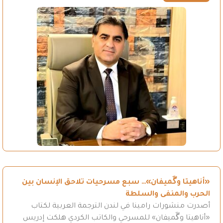
«أناهيتا وگَميفان»… سبع مسرحيات تلاحق الإنسان بين
الحرب والمنفى والسلطة
أصدرت منشورات رامينا في لندن الترجمة العربية لكتاب
«أناهيتا وگَميفان» للمسرحي والكاتب الكردي هلكت إدريس