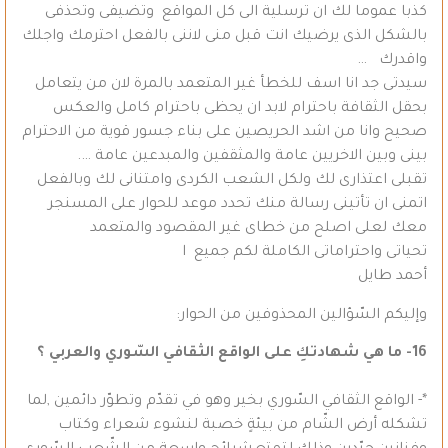
كذبا عموما لك ان ترسلية الى كل المواقع وتضيفى وتحذفى
بالشكل الذى يرضيك انت قبل منى لاننى بالفعل احترمك واجلك
واقدرك …
سيدتى جد انا اسف للخطأ غير المتعمد بالمرة لان من يتعامل
بحقل الثقافة باحترام لابد ان يحظى باحترام كامل والعكس
صحيح وانا من اشد الحريصين على بناء جسور قوية من الاحترام
بينى وبين الاخريين عامة والمثقفين والمبدعين عامة ….
تقبلى اعتذارى لك ولكل الشعب الكردى وامتنانى لك وبالفعل
اتمنى ان تأتينى رسالة منك تحدد موعد للحوار على المسنجر
معك لعلى اصلح من خطاى غير المقصود والمتعمد
تحياتى واحتراماتى الكاملة لكم جميع ا
أحمد طايل
وإليكم السّؤالين المحذوفين من الحوار:
16- ما هي شهادتكِ على الواقع الثقافي السّوري والعربي ؟
*- الواقع الثقافي السّوري بخير وهو في تقدّم وتطوّر دائمين ,لما
تشكله أرض الشّام من بيئةٍ خصبة لنشوء شعراء وكتاب