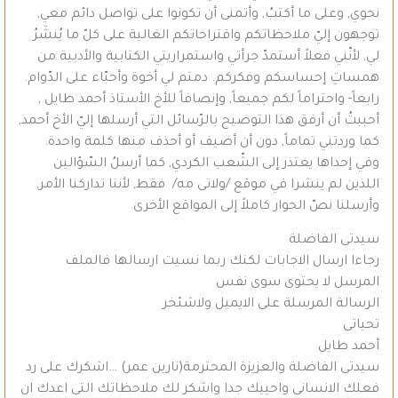
نحوي, وعلى ما أكتبُ, وأتمنى أن تكونوا على تواصل دائم معي,
توجهون إليّ ملاحظاتكم واقتراحاتكم الغالية على كلّ ما يُنشَرُ
لي, لأنّني فعلاً أستمدّ جرأتي واستمراريتي الكتابية والأدبية من
همساتِ إحساسكم وفكركم. دمتم لي أخوة وأحبّاء على الدّوام.
رابعاً- واحتراماً لكم جميعاً, وإنصافاً للأخ الأستاذ أحمد طايل ,
أحببتُ أن أرفق هذا التوضيح بالرّسائل التي أرسلها إليّ الأخ أحمد,
كما وردتني تماماً, دون أن أضيف أو أحذف منها كلمة واحدة.
وفي إحداها يعتذر إلى الشّعب الكردي, كما أرسلُ السّؤالين
اللذين لم ينشرا في موقع /ولاتى مه/ فقط, لأننا تداركنا الأمر,
وأرسلنا نصّ الحوار كاملاً إلى المواقع الأخرى.
سيدتى الفاضلة
رجاءا ارسال الاجابات لكنك ربما نسيت ارسالها فالملف
المرسل لا يحتوى سوى نفس
الرسالة المرسلة على الايميل ولاشئخر
تحياتى
أحمد طايل
سيدتى الفاضلة والعزيزة المحترمة(نارين عمر) …اشكرك على رد
فعلك الانسانى واحييك جدا واشكر لك ملاحظاتك التى اعدك ان