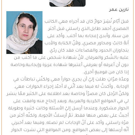
نارين عمر
قبلَ أيّام نُشِرَ حوارٌ كان قد أجراه معي الكاتب
المصري أحمد طايل,الذي راسلني قبل أكثر
من سنة, وأبدى إعجابه بما أكتب, وأكد على
أنهّ كاتبٌ ومحاور مصري, ولأنّ الكتابة والأدب
يتجاوزان الحدود والفضاءات فقد كان ردّي
عليه بالشّكر والعرفان, لأنّ شهادة شخص على ما أكتب من
دون أن أعرفه أو يعرفني أعتبرها شهادة عزيزة وإيجابية,وخاصة
إذا كان من قوميةٍ أخرى.
وعدّة مرّاتٍ طلبَ إليّ أن يجري حواراً معي ولكنّني تباطأت في
الإجابة , وأكدتُ له فيما بعد أنّني لا أحبّذ إجراء الحوارات معي,
ولكنّ الرّجل كان مصرّاً وخاصة بعد اطلاعه على الكثير ممّا ينشر
لي في المواقع الكردية والعربية, وبعد إلحاح منه وافقت على
الحوار مشكورة, وعندما أرسل إليّ الأسئلة وكانت كثيرة وطويلة
أجبتُ على بعض منها فقط, ثمّ أرسلتُ الأجوبة, ولكنّه أكثر من
مرّة راسلني, وأكد على أنّ الإجابات لم تصله, وفيما بعد أخبرني
أنّه أرسلها إلى بعض المواقع, ومن المواقع التي نشرت الحوار