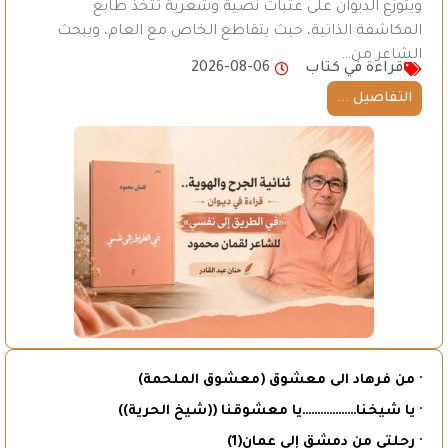
ويتوزع الديوان على عتبات نصية وشعرية تتخذ طابع
المكاشفة الذاتية، حيث يتقاطع الخاص مع العام، ويبحث
الشاعر من…
قراءة في كتاب
2026-08-06
التفاصيل ...
· من فرهاد الى معشوق (معشوق الملحمة)
· يا شيخنا………………يا معشوقنا ((شيخ الحرية))
· رحلتي من دمشق إلى عمان(1)