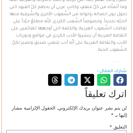
كثيراً,ّ وأنت تعلم جيّداً أنّني كردية وأكتبُ بالكردية والعربية أيضاً
وما أتمنّاه من كلّ مثقفٍ وكاتبٍ عربي أن يحطم كلّ القيود التي
تحول دون اتصاله بإخوانه من الشّعوب الأخرى والشّرقية منها
الحيّة.تحديداً, وخصوصاً الشّعب الكردي, لأنّه مطلعٌ جيّداً على
ثقافات الشّعوب الغربية, والكلمة التي أوجهها للقائمين على
الثقافة العربية أن ينشروا الأدب الكردي في مواقع ودوريات
الأدب والثقافة العربية على أنّه أدب شعبٍ صديق ونصير لكلّ
الشّعوب الحية.
… ….
شارك المقال :
اترك تعليقاً
لن يتم نشر عنوان بريدك الإلكتروني.
الحقول الإلزامية مشار
إليها بـ
*
التعليق
*