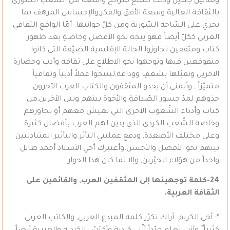
وفنانين جيّدين وذلك لتمتع شرائح واسعة من الشّعب السّوري
بالثقافة العالية وسعة الأفق والفكر,والإحساس المرهف بما
يجري على السّاحة السّورية ومن كلّ جوانبها. أمّا الواقع الثقافي
العربي ككلّ أيضاً فهو يتجه نحو الأفضل وخاصةٍ بعد ظهور
كتاب ومثقفين تجاوزوا الحالة الإقليمية الضيّقة التي كانوا
متقوقعين فيها وتوجهوا نحو الاطلاع على ثقافة وأدب وحضارةِ
الآخرين وتقبّلها بشغفٍ ووداعة,لينتجوا عملاً أدبياً وثقافياً
متميّزاً , وأتمنى أن يحذو المثقفون والكتاب العرب الآخرون
حذوهم لمدّ جسور الصّداقةِ والأخوة بينهم وبين الآخرين,من
كتاب وأدباء الشّعوب الأخرى التي تعيش معهم أو تجاورهم
وخاصة الشّعب الكردي الذي يدين لهم العرب بأفضال كثيرة
وعلى مختلف الأصعدة, ودفع عمليتي التأثر والتأثير المتبادلتين
بينهم نحو الأفضل والأحسن.وأعتبرك أخي الأستاذ أحمد طايل
واحداً من هؤلاء الخيّرين, وإلا لما كان هذا الحوار.
24-كلمة توجهينها إلى المثقفين العرب, والقائمين على
الثقافة العربية.
*- أخي الكريم: أراك تكرّر كلمة المبدع العربي, والكاتب العربي