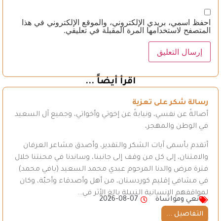
احفظ اسمي، بريدي الإلكتروني، والموقع الإلكتروني في هذا
المتصفح لاستخدامها المرة المقبلة في تعليقي.
اقرأ أيضاً ...
رسالة شكر على تعزية
أصالةً عن نفسي، ونيابةً عن إخوتي وأخواتي، وجميع آل السعيد
في الوطن والمهجر،
أتقدم بأسمى آيات الشكر والتقدير، وأصدق مشاعر العرفان
والامتنان، إلى كل من وقف إلى جانبنا، وساندنا في محنتنا خلال
فترة مرض والدنا المرحوم عبدي محمد السعيد (بافي محمد)
في مشافي إقليم كوردستان، من أهل وأصدقاء وأحبّة، وكان
لمواقفهم الإنسانية النبيلة بالغ الأثر في…
نعي ومواساة
2026-08-07
التفاصيل ...