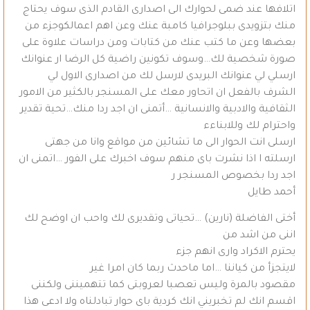
اتلافها عند ضمى لحوارك الى اصدارى القادم الذى سوف يحتاج
منك بتزويدى ببلوجرافيا كامبة عنك وعن اهم اعمالكوجزء من
بعضها وعن ما كتب عنك من كتابات ومن دراسات علاوة على
صورة شخصية لك…وسوف تكونين راضية كل الرضا ار عنوانك
ارسلي لي عنوانك البريدى لارسل لك من اصدارى الاول لي
الشرف بالفعل ان اتحاور معك على المسنجر بالكثير من الامور
الثقافية والادبية والانسانية …أتمنى ان اجد ردا منك…تحية تقدير
واحترام لك وللابناءء
ارسلى انت الحوار الى ما تشائين من مواقع وانا من جهتى
ارسلته ا اذا نشرت باى منهم سوف اخبرك على الفور …اتمنى ان
اجد ردا بخصوص المسنجر ر
أحمد طايل
أختى الفاضلة (نارين) …تحياتى وتقديرى لك واحب ان اوضح لك
اننى من اشد من
يحترم الاكراد وارى انهم جزء
لايتجزأ من كياننا …اما ماحدث ربما كان امرا غير
مقصود بالمرة وليس تعصبا لعروبتى كما تتهميننى ولكننى
اقسم انك لم تخبريني انك كردية باى حوار تبادلناه ولا ادعى هذا