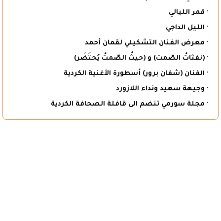
· قمر الليالي
· الليل الداجي
· معرض الفنان التشكيلي لقمان أحمد
· (نفثاتُ الصّمت) و (حيثُ الصّمتُ يُحتَضَر)
· الفنان (شفان برور) أسطورة الأغنية الكردية
· وجيهة سعيد ونداء اللازورد
· مجلة سورمي تنضم الى قافلة الصحافة الكردية