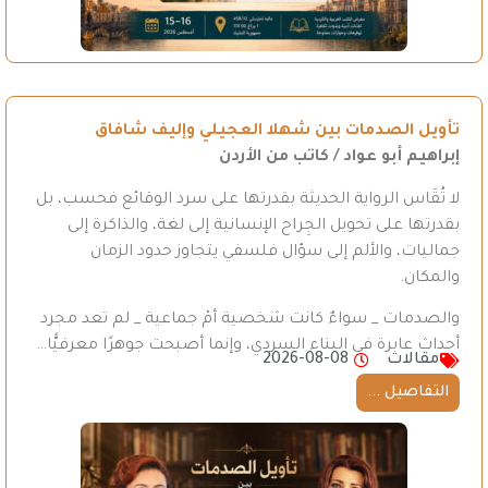
تأويل الصدمات بين شهلا العجيلي وإليف شافاق
إبراهيم أبو عواد / كاتب من الأردن
لا تُقَاس الرواية الحديثة بقدرتها على سرد الوقائع فحسب، بل
بقدرتها على تحويل الجِراح الإنسانية إلى لغة، والذاكرة إلى
جماليات، والألم إلى سؤال فلسفي يتجاوز حدود الزمان
والمكان.
والصدمات _ سواءٌ كانت شخصية أمْ جماعية _ لم تعد مجرد
أحداث عابرة في البناء السردي، وإنما أصبحت جوهرًا معرفيًّا…
مقالات
2026-08-08
التفاصيل ...