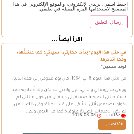
احفظ اسمي، بريدي الإلكتروني، والموقع الإلكتروني في هذا
المتصفح لاستخدامها المرة المقبلة في تعليقي.
اقرأ أيضاً ...
في مثل هذا اليوم؛ بدأت حكايتي.. سيرتي؛ كما عشتُها،
وكما أتذكرها.
لوند حسين*
في مثل هذا اليوم 8 آب 1964، كان يوم قدومي إلى هذه الدنيا.
ووفق ما روته لي والدتي، فإن ولادتي لم تكن ولادةً عادية؛ فقد
كانت حالتي الصحية صعبة إلى درجة أن من حول عائلتي لم
يكونوا يصدقون أنني سأبقى على قيد الحياة؛ وفي ذلك الزمن،
لم تكن الخدمات الطبية متوفرة كما هي اليوم، ولم…
مقالات
2026-08-08
التفاصيل ...