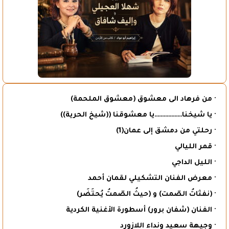
· من فرهاد الى معشوق (معشوق الملحمة)
· يا شيخنا………………يا معشوقنا ((شيخ الحرية))
· رحلتي من دمشق إلى عمان(1)
· قمر الليالي
· الليل الداجي
· معرض الفنان التشكيلي لقمان أحمد
· (نفثاتُ الصّمت) و (حيثُ الصّمتُ يُحتَضَر)
· الفنان (شفان برور) أسطورة الأغنية الكردية
· وجيهة سعيد ونداء اللازورد