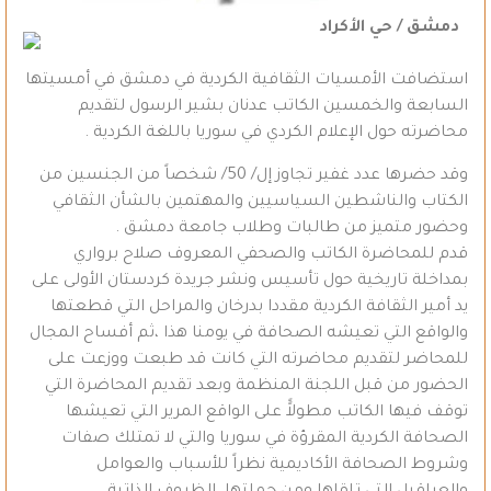
دمشق / حي الأكراد
استضافت الأمسيات الثقافية الكردية في دمشق في أمسيتها
السابعة والخمسين الكاتب عدنان بشير الرسول لتقديم
محاضرته حول الإعلام الكردي في سوريا باللغة الكردية .
وقد حضرها عدد غفير تجاوز إل/ 50/ شخصاً من الجنسين من
الكتاب والناشطين السياسيين والمهتمين بالشأن الثقافي
وحضور متميز من طالبات وطلاب جامعة دمشق .
قدم للمحاضرة الكاتب والصحفي المعروف صلاح برواري
بمداخلة تاريخية حول تأسيس ونشر جريدة كردستان الأولى على
يد أمير الثقافة الكردية مقددا بدرخان والمراحل التي قطعتها
والواقع التي تعيشه الصحافة في يومنا هذا ،ثم أفساح المجال
للمحاضر لتقديم محاضرته التي كانت قد طبعت ووزعت على
الحضور من قبل اللجنة المنظمة وبعد تقديم المحاضرة التي
توقف فيها الكاتب مطولاًً على الواقع المرير التي تعيشها
الصحافة الكردية المقرؤة في سوريا والتي لا تمتلك صفات
وشروط الصحافة الأكاديمية نظراً للأسباب والعوامل