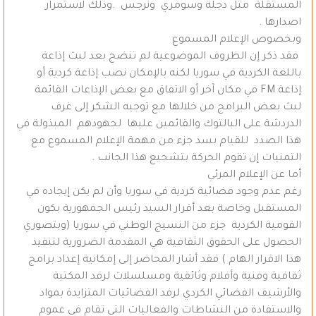
المستقلة مثل دجلة وسومري ونرجس .وذلك لاستمرار
اصدارها .
وبخصوص الإعلام المسموع
فقد ذكر إن الظروف الموضوعية لم تنضج بعد لبث إذاعة
باللغة الكردية في سوريا لكنه بالإمكان نصب إذاعة كردية أو
إذاعة FM في مكان آخر أو الاتفاق مع بعض الإذاعات القائمة
لبث بعض البرامج من خلالها مع توجيه الشكر إلى غرف
الدردشة على البالتوك والقائمين عليها لجهودهم المبذولة في
هذا الصدد للقيام بسد جزء من مهمة الإعلام المسموع مع
التمنيات إن تقوم الحركة بتشجيع هذا الجانب .
أما عن الإعلام المرئي
رغم عدم وجود فضائية كردية في سوريا وأن لم يكن إيجاده في
المستقبل وخاصة بعد أقرار السيد رئيس الجمهورية بكون
القومية الكردية جزء من النسيج الوطني في سوريا (وبتصوري
الحصول على الحقوق الثقافية هي المقدمة الضرورية لتنفيذ
هذا الاقرار الهام ) فقد أشار المحاضر إلى إمكانية إعداد برامج
ثقافية وفنية وأفلام وثائقية ومسلسلات لرفد المكتبة
والأرشيف الفضائي الكردي لرفد الفضائيات المتزايدة بمواد
والاستفادة من النشاطات والفعاليات التي تقام في عموم