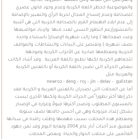
والعراقيل التي تلقاها ومن جملتها الظروف الذاتية
والموضوعية كحظر اللغة الكردية وعدم وجود قانون عصري
للصحافة وعدم إفساح المجال لحرية الرأي والتعبير بالإضافة
إلى عدم ايلاء الاهتمام اللازم بالصحافة الحزبية التي هي أشبه
بالمنشور(رغم التطور النسبي لعدد منها وازدياد مواضيعها
وعدد صفحاتها ) وما زالت شهرية الإصدار( باستثناء واحدة
نصف شهرية ) وتقتصر على البيانات والنشاطات والمواقف
الحزبية ومعظمها صادرة عن الأحزاب الكردية وموجهة
للجماهير الكردية لكنها تطبع باللغة العربية . وقد أشاد الكاتب
ببعض الجرائد التي تصدر باللغة الكردية أو باللغتين الكردية
والعربية مثل
newroz.- deng – roj – jîn – delav – gulîstan
أما عن المجلات التي تصدران باللغتين العربية و الكردية فقد
ذكر إنها أكثر تطورا ًمن الجرائد الكردية ولكنها الأخرى ليست
بالمستوى المطلوب وتصدر أكثرها قبولاً وغزارة في الإصدار
بشكل إعداد مزدوجة وهي في أحسن حالاتها نصف سنوية
ومعظم هذه المجلات نسيت مهمتها وظلت راقدة في سباتها
العميق منذ أحداث آذار عام 2004 ولغاية اليوم وقد ثمن جهود
القائمين على مجلات الحوار والحياة وبعض المجلات