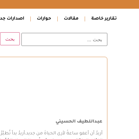
تقارير خاصة
مقالات
حوارات
اصدارات جدي
عبداللطيف الحسيني
أريدُ أن أغفو ساعةً ﻷرى الحياةَ من جديد،أريدُ يداً تُطيّرُ