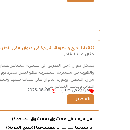
ثنائية الجرح والهوية.. قراءة في ديوان «في ال
حنان عبد القادر
يُشكل ديوان «في الطريق إلى نفسي» للشاعر لقمان 
والهوية في مسيرته الشعرية؛ فهو ليس مجرد ديوان
مرارة المنفى، ويتوزع الديوان على عتبات نصية وش
العام، ويبحث الشاعر من…
قراءة في كتاب
2026-08-06
التفاصيل ...
· من فرهاد الى معشوق (معشوق الملحمة)
· يا شيخنا………………يا معشوقنا ((شيخ الحرية))