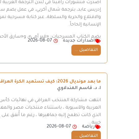
أصدرت منشورات رامينا في لندن الترجمة العربية ل
إدريس عابد، بترجمة شمال آكريي، في عمل يضم سبع 
والاقتلاع والحرية والسلطة، عبر كتابة مسرحية تمزج
الإنسانية إلحاحاً.
يضم الكتاب المسرحيات: «قبر أمي»، و«سارق الأحذ
اصدارات جديدة
2026-08-07
التفاصيل ...
ما بعد مونديال 2026: كيف تستعيد الكرة العراقية طريقها إلى المنافسة
ا. د. قاسم المندلاوي
العربية والآسيوية ، باستثناء منتخبات مصر والمغر
الذي كانت تطمح إليه جماهيرها ، رغم ما أُنفق على إ
خيبة…
رياضة
2026-08-07
التفاصيل ...