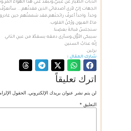
الذبّابَ الطيّارَ عن عينيّ،وتبعدُ عنّي هذا الهواءَ المُرَّ،و
الجهات إليّ ﻷرى أصدقائي الذين فقدتُهم…. سأتعرّفُ
وحداً..واحداً.أعرفُ رائحتَهم،فقد شممتُهم حين غادرون
ماءُ العيون ورُكنُ القلوب.
سنجلسُ قبالةَ بعضِنا.
سيبكي اﻷوُّل،وسأرى دمعَه يسقطُ من عينِ الثاني.
إنّه عذابُ السنين.
برلين.
شارك المقال :
اترك تعليقاً
لن يتم نشر عنوان بريدك الإلكتروني.
الحقول الإلزام
التعليق
*