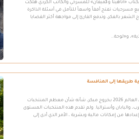
كتاب «أناهيتا وگَميفان» للمسرحي والكاتب الكردي هلكت
مسرحيات تفتح أفقاً واسعاً للتأمل في أسئلة الذاكرة
 الشعر بالفكر، وتدفع القارئ إلى مواجهة أكثر القضايا
ية»، و«لوحة…
انتهت مشاركة المنتخب العراقي في نهائيات كأس العالم 2026 بخروج مبكر، شأنه شأن معظم المنتخبات
ب، واليابان وأستراليا. ولم تقدم هذه المنتخبات المستوى
عدادها من إمكانات مالية وبشرية ، الأمر الذي أدى إلى