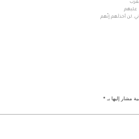
تقرّب
 عليهم
ي..لن أخذلَهم:إنّهم
ية مشار إليها بـ
*