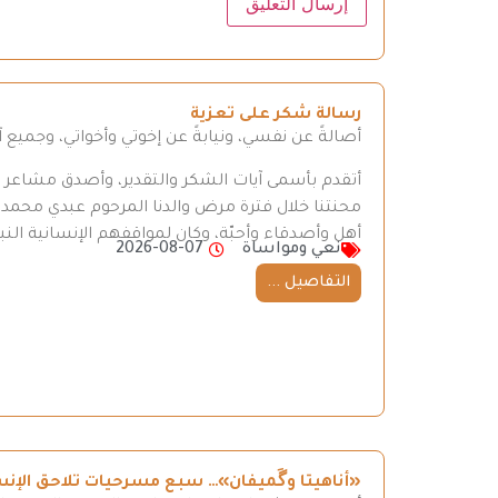
رسالة شكر على تعزية
أصالةً عن نفسي، ونيابةً عن إخوتي وأخواتي، وجميع
أتقدم بأسمى آيات الشكر والتقدير، وأصدق مشاعر الع
محنتنا خلال فترة مرض والدنا المرحوم عبدي محم
أهل وأصدقاء وأحبّة، وكان لمواقفهم الإنسانية النبيل
نعي ومواساة
2026-08-07
التفاصيل ...
«أناهيتا وگَميفان»… سبع مسرحيات تلاحق الإن