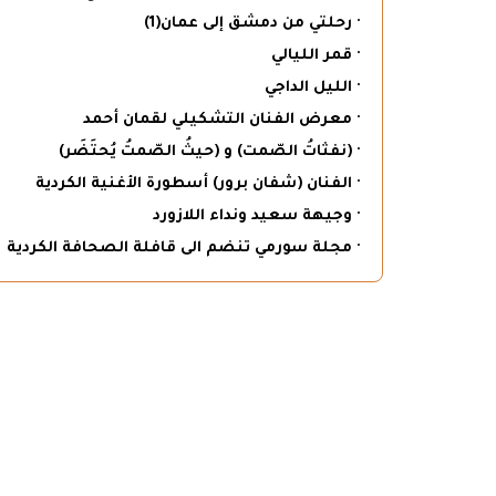
· رحلتي من دمشق إلى عمان(1)
· قمر الليالي
· الليل الداجي
· معرض الفنان التشكيلي لقمان أحمد
· (نفثاتُ الصّمت) و (حيثُ الصّمتُ يُحتَضَر)
· الفنان (شفان برور) أسطورة الأغنية الكردية
· وجيهة سعيد ونداء اللازورد
· مجلة سورمي تنضم الى قافلة الصحافة الكردية