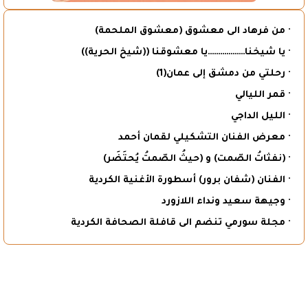
· من فرهاد الى معشوق (معشوق الملحمة)
· يا شيخنا………………يا معشوقنا ((شيخ الحرية))
· رحلتي من دمشق إلى عمان(1)
· قمر الليالي
· الليل الداجي
· معرض الفنان التشكيلي لقمان أحمد
· (نفثاتُ الصّمت) و (حيثُ الصّمتُ يُحتَضَر)
· الفنان (شفان برور) أسطورة الأغنية الكردية
· وجيهة سعيد ونداء اللازورد
· مجلة سورمي تنضم الى قافلة الصحافة الكردية