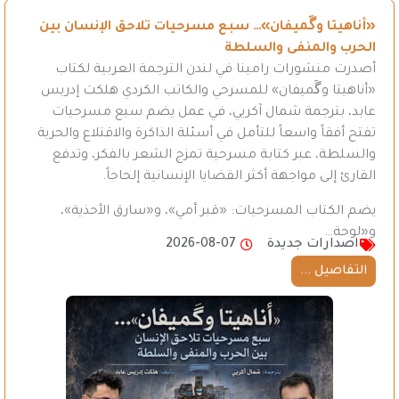
«أناهيتا وگَميفان»… سبع مسرحيات تلاحق الإنسان بين
الحرب والمنفى والسلطة
أصدرت منشورات رامينا في لندن الترجمة العربية لكتاب
«أناهيتا وگَميفان» للمسرحي والكاتب الكردي هلكت إدريس
عابد، بترجمة شمال آكريي، في عمل يضم سبع مسرحيات
تفتح أفقاً واسعاً للتأمل في أسئلة الذاكرة والاقتلاع والحرية
والسلطة، عبر كتابة مسرحية تمزج الشعر بالفكر، وتدفع
القارئ إلى مواجهة أكثر القضايا الإنسانية إلحاحاً.
يضم الكتاب المسرحيات: «قبر أمي»، و«سارق الأحذية»،
و«لوحة…
اصدارات جديدة
2026-08-07
التفاصيل ...