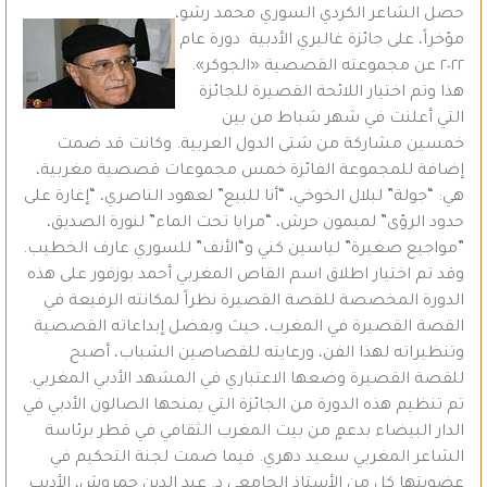
حصل الشاعر الكردي السوري محمد رشو،
مؤخراً، على جائزة غاليري الأدبية دورة عام
٢٠٢٢ عن مجموعته القصصية «الجوكر».
هذا وتم اختيار اللائحة القصيرة للجائزة
التي أعلنت في شهر شباط من بين
خمسين مشاركة من شتى الدول العربية. وكانت قد ضمت
إضافة للمجموعة الفائزة خمس مجموعات قصصية مغربية،
هي: “جولة” لبلال الخوخي، “أنا للبيع” لعهود الناصري، “إغارة على
حدود الرؤى” لميمون حرش، “مرايا تحت الماء” لنورة الصديق،
”مواجيع صغيرة” لياسين كني و“الأنف” للسوري عارف الخطيب.
وقد تم اختيار اطلاق اسم القاص المغربي أحمد بوزفور على هذه
الدورة المخصصة للقصة القصيرة نظراً لمكانته الرفيعة في
القصة القصيرة في المغرب، حيث وبفضل إبداعاته القصصية
وتنظيراته لهذا الفن، ورعايته للقصاصين الشباب، أصبح
للقصة القصيرة وضعها الاعتباري في المشهد الأدبي المغربي.
تم تنظيم هذه الدورة من الجائزة التي يمنحها الصالون الأدبي في
الدار البيضاء بدعمٍ من بيت المغرب الثقافي في قطر برئاسة
الشاعر المغربي سعيد دهري. فيما ضمت لجنة التحكيم في
عضويتها كل من الأستاذ الجامعي د. عبد الدين حمروش، الأديب