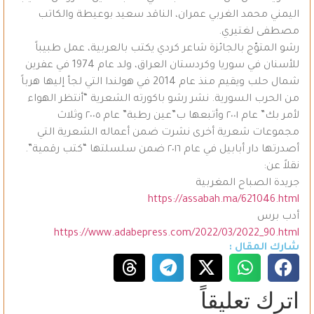
اليمني محمد الغربي عمران، الناقد سعيد بوعيطة والكاتب
مصطفى لغتيري.
رشو المتوّج بالجائزة شاعر كردي يكتب بالعربية، عمل طبيباً
للأسنان في سوريا وكردستان العراق، ولد عام 1974 في عفرين
شمال حلب ويقيم منذ عام 2014 في هولندا التي لجأ إليها هرباً
من الحرب السورية. نشر رشو باكورته الشعرية “أنتظر الهواء
لأمر بك” عام ٢٠٠١ وأتبعها ب”عين رطبة” عام ٢٠٠٥ وثلاث
مجموعات شعرية أخرى نشرت ضمن أعماله الشعرية التي
أصدرتها دار أبابيل في عام ٢٠١٦ ضمن سلسلتها “كتب رقمية”.
نقلاً عن:
جريدة الصباح المغربية
https://assabah.ma/621046.html
أدب برس
https://www.adabepress.com/2022/03/2022_90.html
شارك المقال :
اترك تعليقاً