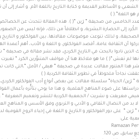
الشعبي و الأساطير القديمة و كتابة التاريخ باللغة الأم. و أشار إلى أ
هو اللغة”.( )
لعدد الخامس من صحيفة ” ژين “( ). هذه المقالة تتحدث عن الخصائص 
مه الكُرد إلى الحضارة البشرية، و انطلاقاً من ذلك، فإنه ليس من الصع
الصحيفة، و لذلك تنوعت موضوعات مقالاتها، بين الفولكلور و التاريخ و ا
دركوا أن الثقافة عامة، أقصد الفولكلور، و اللغة و الأدب، أهم أعمدة ال
 د. عبدالله جودت ( 1891 – 1932 ) أحد أولئك الذين نادوا بالبحث في التاريخ الكردي، فقد نشر
نها لم تعش.”( ) ما هو ملاحَظ هنا أن مواقف المتنوِّرين الكرد ” تغيرت ب
ت نجاحاً ملحوظاً في تطوير الثقافة الكردية.( )
ل فوزي ( 1891 – 1925 ) في الصحيفة ” ژين/ الحياة” سلسلة مقالات عن بعض أنواع أدب الفولكلو
ستها على ضوء المناهج العلمية. و هذا ما يوحي بتأثُّره بأعمال الفولك
بد من النضال الثقافي و الأدبي و التربوي وفق الأسس و المناهج العل
ين ” على دور الفولكلور و التاريخ و اللغة في إحياء الروح القومية لد
معية على: