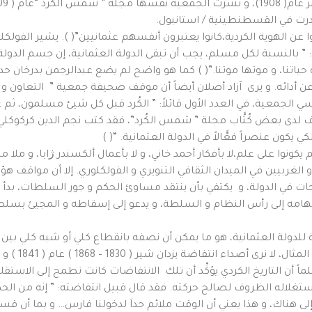
رت في القسطنطينية / استانبول.
حدثوا عن الهوية الكردية،كانوا يعتبرون أنفسهم عثمانيين”( ). يشير الفول
بالنسبة لكل مسلم، يجب أن تبقى الدولة العثمانية، إن جسم الدولة ك
اتنا، و موتها موتنا.”( ) كما هو واضح لم يضع عبدالرجمن بدرخان حدوداً
لف عن أدائه. و يرى آزاد أصلان أيضاً أن موقف صحيفة جمعية ” التعاون
جمعية، في العدد الأول قائلاً: ” الكُرد قبل كل شيئ مسلمون، ثم عثم
قف لدى بعض كُتَّاب مجلة ” شمس الكُرد”، فقد كتب نجم الدين كركوكلي ف
كون عنصراً فعًّالاً في الدولة العثمانية. “( )
يكونوا على علم،لا بأفكار أحمد خاني، و لا بأعمال ألكسندر ژابا، و ملا محم
 الغربيين في الميدان الثقافي التنويري و الفولكلوري. إلا أن مواقف هؤلا
لاحات في الدولة، و يكتفي بأن ينتقد مساوئ الحكم و جور السلطات، بد
ل من صدورها، أي عام ( 1898 ) يوجِّه سهامه إلى رأس النظام و السلطة، و يدعو إلى إسقاطه و
 للدولة العثمانية، هو ما يمكن أن نصفه بانقطاع كلي أو شبه كلي بين 
 علماً أن التاريخ الكردي يؤكِّد أن تلك الانتفاضات كانت تطمح إلى الاستقل
غلاله الظروف لصالح حركته. فقد قال قبيل انتفاضته: ” إنه من ال
ناك، و هذا يعني أن الوقت ملائم جداَ لدخولنا فارس… و بما أن قسما