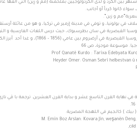
 سواء كانوا كرداً أو أجانب.
1 – 1894) ولد في مدينة كراسلاف في بولونيا، و توفي في مدينة إزمير في تركيا، و هو م
تخرَّج فيه، و تعلم اللغة الكردية أثناء عمله قنصل
لوجيا. موسوعة موجزة، ص 66
ومية في نهاية القرن التاسع عشر و بداية القرن العشرين. ترجمة با ڤي ناز