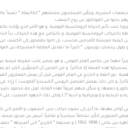
تمعات البشرية، ويثمِّن الفينلنديون ملحمتهم ” الكاليفالا ” تثميناً عالي
غيرهم بحثوا في الفولكلور عن روح الشعب.
وروبا تحت تأثير الحركة الرومانسية القومية. و هو الأمر الذي يؤكده عالم
بطة بالحركات الرومانسية القومية، و بالتزامن مع هذه الحركات بدأ البا
عن كيفية معيشة الأقدمين فحسب، بل كانوا يطمحون إلى الكشف عن الن
قول ريتشارد دورسون: ” كثيراً ما تتفاعل العلاقة المشتركة بين الفولك
عنصراً مهماَ من عناصر الفكر القومي، و هو عنصر غابت معرفة قيمته ع
تدركوا هذه القيمة إلا متأخراً. و من المحزن أن المتنوِّرين الكرد لم ي
أهمية دور اللغة و التاريخ في الفكر القومي قبل أن يعمل المفكرون الغرب
لور و جمعها، و شكّل منهم فريقاً لهذه الغاية، لعل ملا محمود بايزيد
 و تاريخية و إثنوغرافية و أدبية.”( ) ولكن تلك الجهود اقتصرت على ا
في أواخر عهدها، ما أدى إلى نشوء حركات تحرر الشعوب و الأمم التي كان
د بعض المتنورين الكُرد نشاطاً سياسياً و ثقافياً، أسفر عن صدور صحف 
كردستان ” التي أصدرها مقداد مدحت بدرخان في القاهرة بين عامي ( 1898- 1902 ) و