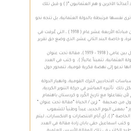
دائنا الآخرين و هم العثمانيون.”( ) و قبل تلك
ترى نفسها مرتبطة بالدولة العثمانية، بل تتجه نحو
لقد رأينا سابقاً، أن المتنورين الكُرد أصدروا بين عامي ( 1898 – 1913 ) مجموعة من الصحف، و أعلن الرئيس الأمريكي ويلسون مبادئه الأربعة عشر عام ( 1918 ) ، التي عُرفت في
رة، و خاصة البند الثاني عشر، الذي وضع حق تقرير
كتب المتنوِّر عبدالرحيم رحمي في العدد السادس من صحيفة ” ژين / الحياة “، التي كانت تُصدر في القسطنطينية / استانبول بين عامي ( 1918 – 1919 )، مقالة تحت عنوان
العثمانية، تثميناً عالياً( )، و كتب في العدد
انها تدعو إلى نهضة فكرية قومية، تتمحور حول
سات الاتحاديين الترك القومية، وانهيار الدولة
تاسع عشر. لعل كان لكل ذلك تأثيره المباشر في حركة التنوير الكردية،
أن يتفاعلوا مع تاريخ الكُرد و كردستان باهتمام
ول من صحيفة ” ژين / الحياة “مقالة تحت عنوان ”
ز ” بمعنى اليوم الجديد، عيداً وطنياً للشعوب
صة “( )، أي أيام الانتصارات و الانكسارات، ليتم
دي. و كتب اسماعيل حقي بابان زادة مقالة في العدد
م. طرح الكاتب في تلك المقالة الأسس العلمية