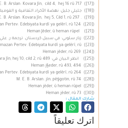
([17]) M. E. B. Arslan: Kovara Jîn, cild 4, hej 16 rû 717
([18]) جليلي جليل: نهضة الأكراد الثقافية و القومية. مرجع سابق، ص 69.
([19]) . E. B. Arslan: Kovara Jîn, hej 5, Cild 1, rû 297
([20]) Ramazan Pertev: Edebiyata kurdî ya gelêrî, rû 124
([21]) Heman Jêder, û heman rûpel
([22]) زنار سلوبي: في سبيل كردستان. ترجمة ر. علي، الطبعة الأولى، رابطة كاوا للثقافة الكردية، دار الكاتب، بيروت 1987، ص 37.
([23]) rû 260 Ramazan Pertev: Edebiyata kurdî ya gelêrî, rû
([24]) Heman jêder, rû 269
([25]) انظر البيان في: M. E. B. Arslan: Kovara Jîn, hej 10, cild 2, rû 489
([26]) Heman j§eder, rû 493, 494
([27]) Ramazan Pertev: Edebiyata kurdî ya gelêrî, rû 264
([28]) M. E. B. Arslan: jîn; pêşgotin, rû 74
([29]) Heman jêder, û heman rûpel
([30]) Heman jêder, rû 73
شارك المقال :
اترك تعليقاً