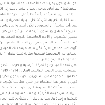
إخواننا، و نكون بحربنا ضد الأضعف قد استولينا على 
الانتفاضة ” دعا أولاد بدرخان بيك و عثمان بيك إلى ا
ولكننا نرى تغييراً كبيراً بداً يطرأ على الحركة ال
الاستقلالية الكردية، التي تشكل البنية الفكرية و ال
التاريخ بـ” مبادئ ويلسون الأربعة عشر “، و التي ك
مصير الشعوب و الأمم الخاضعة للدولة العثمانية
“أوضاعنا كما هي الآن”، ثمَّن فيها قيمة تلك المبادئ
السابع من الصحيفة نفسها مقالة تحت عنوان ” انتهت 
إعادة إحياء التاريخ و التراث.
لعل لهذه المبادئ، و للحركة الأرمنية و حركات شعوب 
ال
فظهرت مجموعة من المتنورين الكُرد، يدعون الكُرد إلى 
كبير، و ظهر هذا الاهتمام من خلال مقالات نُشِرت 
اسطورة ضحَّاك ” المعروفة لدى الكرد، تحدَّث فيها عن
الإيرانية بمن فيهم الكُرد( ). و كتب ممدوح سليم ف
تثبيتها و إحياؤها، مما يدل على أن متنوِّري تلك المر
الثالث من جريدة “الكردي” عن دور اللغة القومية، مت