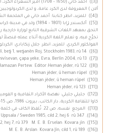
آلان ) المعروفة لدى الكرد عامة، و لدى الكردولوجيين،
([4]) للمزيد، انظر كتابنا: أحمد خاني في الملحمة الشعرية”مم و زين”.
([5]) ألكسندر ژابا (801
الفولكلور الكردي. للمزيد، انظر: جلال زنكابادي: الكرد
([6]) Prof Qanatê Kurdo : Tarîxa Edebyata Kurdî, beş 1, weşanên Roj, Stockholm 1983, rû 14
([7]) Heyder Omer: Osman Sebrî helbestvan û nivîsevan, çapa yeke, Evra, Berlîn 2004, rû 13
([8]) Ramazan Pertew. Editor:Heman jêder, rû 122
([9]) Heman jêder, û heman rûpel
([10]) Heman jêder, û heman rûpel
([11]) Heman jêder, rû 123
([12]) جليلي جليلي: نهضة الأكراد الثقافية و الق
كاوا للثقافة الكردية، دار الكاتب، بيروت 1986، ص 15- 16.
([13]) المرجع نفسه، ص 22. تُلفظ الكاف في كلمة ( بيك ) كالجيم في اللهجة المصرية.
([14]). M. Emîn Boz Arslan: Kovara Jîn, weşanên Deng, Uppsala / Sweden 1985, cild 2, hej 6 rû 347
([15]) cild 2, hej 7, rû 379 M. E. B. Erselan: Kovara jîn,
([16]) M. E. B. Arslan: Kovara Jîn, cild 1, rû 189