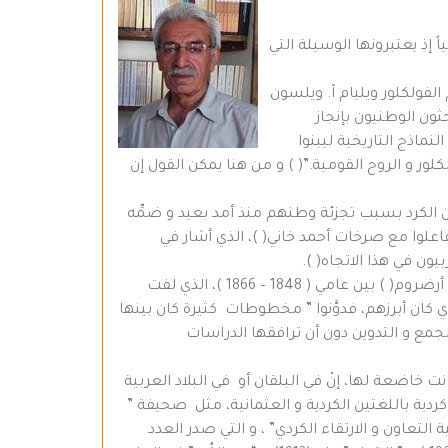
اً إذ يعتبرونها الوسيلة التي
 الفولكلور ويليام آ. ويلسون
حثون الوطنيون بإنجاز
ماذج التاريخية ليبنوا
لور و الروح القومية.”( ) و من هنا يمكن القول إن
ن الكرد بسبب تجزئة وطنهم منذ أمد بعيد و ضمِّه
تفاعلوا مع صرخات أحمد خاني( )، الذي أشار في
يون في هذا الاتجاه( ).
لم تجد نداءات خاني صداها لدى المتنوِّرين الكرد إلا متأخراً، و كان ذلك بفضل القنصل الروسي ألكسندر( آڤكوست ) ژابا، في أرضروم( ) بين عامي ( 1848 – 1866 )، الذي لفت
ي كان أبرزهم، فدوَّنوا ” مخطوطات كثيرة كان بينها
لجمع و التدوين دون أن ترافقها الدراسات
ت خاضعة لها، إنْ في البلقان أو في البلاد العربية
كردية باللغتين الكردية و العثمانية، مثل صحيفة ”
 صحيفة ” الكردي” التي أصدرتها ” جمعية التعاون و الارتقاء الكردي” ، و التي صدر العدد