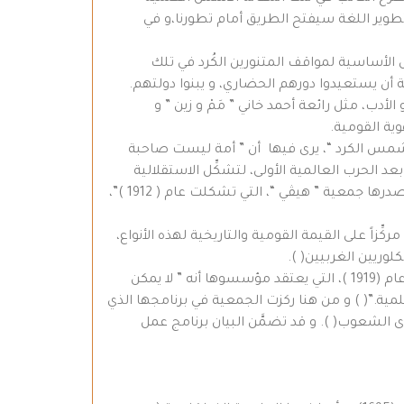
ن تطوير اللغة سيفتح الطريق أمام تطورنا،و في
الأساسية لمواقف المتنورين الكُرد في تلك
وبة أن يستعيدوا دورهم الحضاري، و يبنوا دولتهم.
لأدب، مثل رائعة أحمد خاني ” مَمْ و زين ” و
هوية القومية.
 مقالة في صحيفة ” شمس الكرد “، يرى فيها أن ” أمة ليست صاحبة
عد الحرب العالمية الأولى، لتشكِّل الاستقلالية
الكردية بنية فكرية للحركة السياسية الكردية”( ). و نشر هذا المتنور مقالات عديدة في صحيفة ” هيفي / الأمل “،التي كانت تصدرها جمعية ” هيڤي “، التي تشكلت عام ( 1912 )”،
ر الكردي، مركِّزاً على القيمة القومية والتاريخية لهذه الأنواع،
لوريين الغربيين( ).
و لعل بتأثير كل ذلك أيضاً، تأسست “جمعية كُرد تعميمي معريفت و نشريت / الجمعية الكردية للنشر وتعميم المعرفة ” عام (1919 )، التي يعتقد مؤسسوها أنه ” لا يمكن
مية.”( ) و من هنا ركزت الجمعية في برنامجها الذي
ى الشعوب( ). و قد تضمَّن البيان برنامج عمل