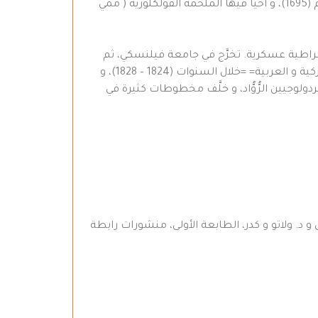
([3]) أحمد خاني (1650 – 1708) أمير الشعراء الكرد، اشتهر بين الكرد و لدى الكردولوجيين بملحمته (مَمْ و زِين) التي ألفها عام (1695)، و أحيا فيها الملحمة الفولكلورية ( ممي
ن عائلة أرستقراطية عسكرية. تخرَّج في جامعة فيلنسكي، ثم
التحق بمعهد اللغات الشرقية التابع لوزارة خارجية روسيا القيصرية في سان بطرسبوك، حيث درس اللغات الفارسية و التركية و العربية= =خلال السنوات (1824 – 1828)، و
اً لروسيا القيصرية في أرضروم بين عامي (1856 – 1866)، و غدا أحد أبرز الكردولوجيين الرُّوُّاد، و خلَّف مخطوطات كثيرة في
ى و د. ولاتو و كدر، الطابعة الأولى، منشورات رابطة