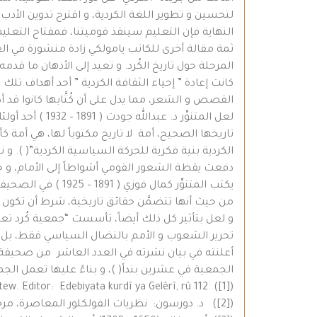
لتحسين و تطوير اللغة الكردية، و اقترح تدوين الأدب 
النهاية فإن التعليم سينقذ قوميتنا، فمفتاح التعليم 
ثمة مقالة أخرى للكاتب يامولكي زادة منشورة في ا
المرحلة حول تاريخ الكُرد. و تعيد إلى الأذهان ما قد
كانت إعادة ” إحياء الثقافة الكردية ” أحد أهداف تلك 
القصص و الشعر، مما يدل على أن كُتَّابها كانوا قد أ
لعل المتنوِّر
تاريخها الصحيح، أمة لا تاريخ مكتوباً لها، هي أمة كأ
دفعت يقظة الشعور القومي أشواطاً إلى الأمام، و حقق
يكتب المتنوِّر كما
من حيث أنها تتضمَّن حقائق تاريخية، شرط أن تكون درا
تحرير الشعوب و الأمم بالنضال السياسي فقط، بل لا 
أعلنته في بيان نشرته في العدد العاشر من صحيفة ” ژ
الجمعية في عشرين بنداً( )، و بناءً عليها تعمل الج
([1]) Ramazan Pertew. Editor: Edebiyata kurdî ya Gelêrî, rû 112
([2]) د. دورسون: نظريات الفولكلور المعاصرة، مرجع سابق، ص 120.