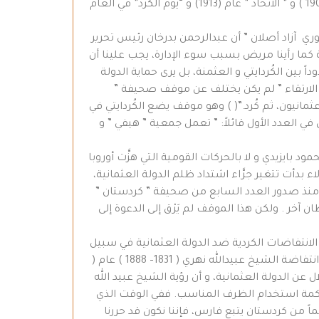
الأول منها في التاسع من شهر تشرين الثاني/ نوفمبر عام( 1908)، و نشرت الجمعية نفسها مجلة ” شمس الكُرد “عام ( 1909 ) و ” الاتحاد ” عام (1913) و “يوم الكُرد” في العام
كلوري آزاد أصلان ” أن عبدالرحمن بدرخان رئيس تحرير
ما رأينا مريض بسبب سوء الإدارة، يجب علينا أن
 بين الكُردايتي و العثمنة، بل يرى حماية الدولة
 و الارتقاء ” لم يكن يختلف عن موقف صحيفة ”
انيون، ثم كُرد.”( ) وهو موقف يضع الكُردايتي في
ي العدد الأول قائلاً: ” تعمل جمعية ” هيفي ” و
ود بايزيدي و لا بالحركات القومية التي هزَّت أوروبا
ء بدأت تتغير جرَّاء اشتداد ظلم الدولة العثمانية،
أ منذ صدور العدد السابع من صحيفة ” كردستان ”
 المجيئ بسلطان آخر . ولكن هذا الموقف لم يَرْق إلى الدعوة إلى
الانتفاضات الكردية ضد الدولة العثمانية في سبيل
الاستقلال و بين أصحاب تلك المواقف. فعلى سبيل المثال، لا نرى أصداء انتفاضة يزدان شير ( 1830 – 1868 ) عام ( 1841 ) و انتفاضة الشيخ عبيدالله نهري ( 1831– 1888 ) عام (
ال عن الدولة العثمانية، و أن رؤية الشيخ عبيد الله
حكمة استخدام الظرف المناسب. ففي الوقت الذي
ً من كردستان يتبع فارس، فإننا نكون قد حررنا