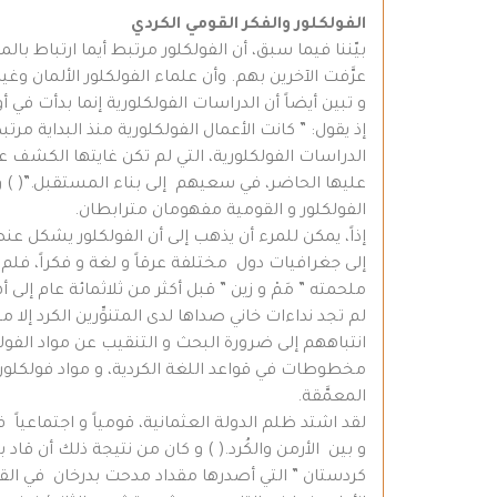
الفولكلور والفكر القومي الكردي
بيّننا فيما سبق، أن الفولكلور مرتبط أيما ارتباط بالمج
عرَّفت الآخرين بهم. وأن علماء الفولكلور الألمان و
و تبين أيضاً أن الدراسات الفولكلورية إنما بدأت في أ
إذ يقول: ” كانت الأعمال الفولكلورية منذ البداية مرت
الدراسات الفولكلورية، التي لم تكن غايتها الكشف 
عليها الحاضر، في سعيهم إلى بناء المستقبل.”( ) و ي
الفولكلور و القومية مفهومان مترابطان.
إذاً، يمكن للمرء أن يذهب إلى أن الفولكلور يشكل 
إلى جغرافيات دول مختلفة عرقاً و لغة و فكراً، فلم يس
ملحمته ” مَمْ و زين ” قبل أكثر من ثلاثمائة عام إلى 
انتباههم إلى ضرورة البحث و التنقيب عن مواد الفولك
مخطوطات في قواعد اللغة الكردية، و مواد فولكلورية
المعمَّقة.
لقد اشتد ظلم الدولة العثمانية، قومياً و اجتماعياً 
و بين الأرمن والكُرد.( ) و كان من نتيجة ذلك أن قا