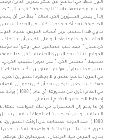
نفسه، و جميعها، باستثناءصحيفة ” كردستان ” صد
إلا أن بعض المتنوِّرين الكرد آنذاك ” بدلاً من أن يت
الصحيفة، بعد أخيه مدحت كتب في العدد السادس: ” 
نداوي هذا الجسم، نزيل أسباب المرض، فحياة الدولة حي
العثمانية و بقاءها واجباَ، و على الكردي أن لا يتخ
كردستان “. فقد كتب اسماعيل حقي، وهو أحد مؤسسي ال
الموقع الثالث بعد الدين و العثمنة. يتكرر هذا المو
صحيفة ” شمس الكُرد ” على تنوير الشعب الكردي، لكي ي
يتبين مما سبق أن هؤلاء المتنورين الكُرد، حينذاك، لم 
في القرن التاسع عشر، و لا بجهود المتنوِّرين العرب و
فهذا عبدالرحمن بدرخان، بعد أن كان يدعو إلى الاص
في العام الأو
إسقاط الخلافة و النظام العثماني.
إن ما يدعو إلى الاستغراب في تلك المواقف المهادنة
1880 ) ضد الدولة العثمانية لدى أولئك المتنورين،
نهري كانت ذات براغماتيكية واضحة، تعكس مدى است
يحارب الفرس فيه التركمان، سيرسلون كل قوتهم إلى ه