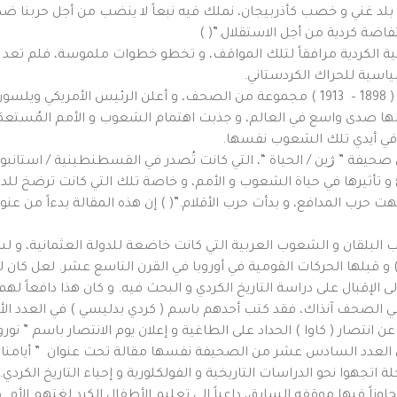
بلد غني و خصب كأذربيجان، نملك فيه نبعاً لا ينضب من أجل حربنا ضد أع
نتفاضة كردية من أجل الاستقلال.”( )
ثقافية الكردية مرافقاً لتلك المواقف، و تخطو خطوات ملموسة، فلم تعد 
سياسية للحراك الكردستاني.
ان لها صدى واسع في العالم، و جذبت اهتمام الشعوب و الأمم المُستعمَ
 في أيدي تلك الشعوب نفسها.
 و تأثيرها في حياة الشعوب و الأمم، و خاصة تلك التي كانت ترضخ للدولة 
حرب المدافع، و بدأت حرب الأقلام.”( ) إن هذه المقالة بدءاً من عنو
البلقان و الشعوب العربية التي كانت خاضعة للدولة العثمانية، و لسيا
عثمانية نهاية الحرب العالمية الأولي ( 1914 – 1919 ) و قبلها الحركات القومية في أوروبا في القرن ال
الإقبال على دراسة التاريخ الكردي و البحث فيه. و كان هذا دافعاً لهم ل
في الصحف آنذاك، فقد كتب أحدهم باسم ( كردي بدليسي ) في العدد الأ
 انتصار ( كاوا ) الحداد على الطاغية و إعلان يوم الانتصار باسم ” نورو
ي العدد السادس عشر من الصحيفة نفسها مقالة تحت عنوان ” أيامنا الخا
حلة اتجهوا نحو الدراسات التاريخية و الفولكلورية و إحياء التاريخ الكر
جاوزاً فيها موقفه السابق، داعياً إلى تعليم الأطفال الكرد لغتهم الأ