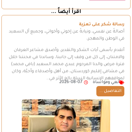
اقرأ أيضاً ...
رسالة شكر على تعزية
أصالةً عن نفسي، ونيابةً عن إخوتي وأخواتي، وجميع آل السعيد
في الوطن والمهجر،
أتقدم بأسمى آيات الشكر والتقدير، وأصدق مشاعر العرفان
والامتنان، إلى كل من وقف إلى جانبنا، وساندنا في محنتنا خلال
فترة مرض والدنا المرحوم عبدي محمد السعيد (بافي محمد)
في مشافي إقليم كوردستان، من أهل وأصدقاء وأحبّة، وكان
لمواقفهم الإنسانية النبيلة بالغ الأثر في…
نعي ومواساة
2026-08-07
التفاصيل ...