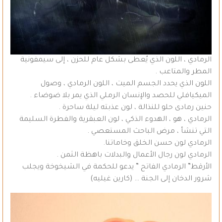
الرمادي ، اللون الذي يُعطى بشكل عام للحزن ، إلى سيمفونية
المطر والمتاعب .
اللون الذي يحدد الجسم الميت ، اللون الرمادي ، وصول
الميكيافلي للحصد والإنسان الرملي الذي يمر بلا ضوضاء .
حنين رمادى حلو للنذالة ، لون عذبته ليلة ساحرة .
الرمادي ، هو ، الهدوء الذكي ، لون العبقرية والفطرة السليمة
التي تنشأ ، مرض الباحث المستعصي .
الرمادي لون حسن الخلق وخاماتنا.
الرمادي لون رجال الأعمال والبدلات باهظة الثمن .
الأرقط” الرمادي الفاتح ” يدعو للحكمة في الشيخوخة ويجلب
شرور الدخان إلى الجنة … (كارين غيليه)