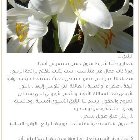
الزنبق …
شعار وطننا شريط ملون جميل يستمر في آسيا .
زهرة ذات جمال غير متناسب ، ست بتلات تتفتح برائحة الربيع .
مصباحها عبارة عن عضو احتياطي ، حيث تستيقظ قزحية ، زهرة
أنيقة ، صفراء أو ذهبية ، العائلة التي تتوسل إليها ، باللون
الأبيض تحد الممالك الأنيقة والأحمر الأرجواني الذي يمتد في
المروج والحقول. يرسم لنا الزنبق الآسيوي أمسية رومانسية
وزخارف فاتحة ونضرة وساحرة …
L: ريش عبق طويل يسحر .
Y: عيون الآلهة ، نظرة قاتلة تحت تويجها الرائع ، الزهرة المثالية
.
S تحت قبة الأميرية تعلن نقاوتها ومكانتها المتكاملة ، أما