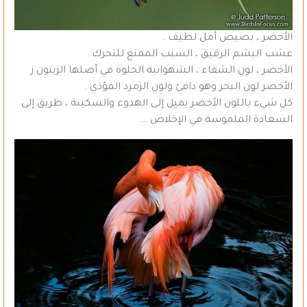
الأخضر ، بصيص أمل لطيف .
عشب اليشم الرقيق ، السبب الممتع للتحرك .
الأخضر ، لون الشفاء ، الشهوانية الحلوة في أصلها الزيتون ز
الأخضر لون البحر وهو دافئ ولون الزمرد المؤذي .
كل شيء باللون الأخضر يميل إلى الهدوء والسكينة ، طريق إلى
السعادة الملموسة في الإخلاص …