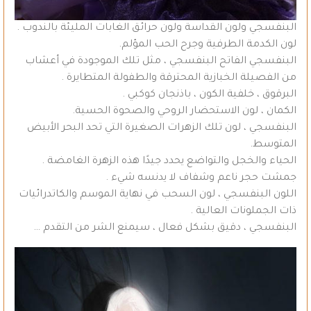
البنفسجي ولون القداسة ولون حرائق الغابات المليئة بالندوب .
لون الكدمة الطرفية وجرح الحب المؤلم.
البنفسجي الفاتح البنفسجي ، مثل تلك الموجودة في أعشاب
من الفصيلة الخبازية المحترقة والطفولة المتطايرة .
البرقوق ، خلفية الكون ، باذنجان كوكبي .
الكمان ، لون الاستحضار الروحي والصحوة الحسية.
البنفسجي ، لون تلك الزهرات الصغيرة التي تحد البحر الأبيض
المتوسط.
الحياء والخجل والتواضع يحدد جيدًا هذه الزهرة الغامضة .
جمشت حجر ناعم وشفاف لا يدنسه شيء .
اللون البنفسجي ، لون السحب في نهاية الموسم والكاتدرائيات
ذات الجملونات العالية .
البنفسجي ، دقيق بشكل فعال ، سيمنع الشر من التقدم …