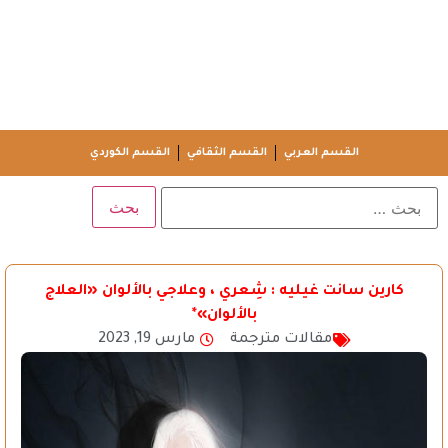
القسم العربي
القسم الثقافي
القسم الكوردي
كارين سانت غيليه : شِعري ، وعلاجي بالألوان «العلاج
بالألوان»*
مقالات مترجمة
مارس 19, 2023