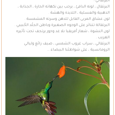
البرتقالي ؛
البرتقال ، لونه الدافئ ، يرحب بين نكهاته الحارة ، الجذابة ،
الذهبية والعسلية ، اللذيذة والهشة .
لون عشاق المربى القابل للدهن وسرته المشمسة .
البرتقالة تتناثر على الوجوه الصغيرة وباطن الجلْد الحُبيبي .
لون النشوة ، شعار أفريقيا بلا غد وحور يرتجف تحت تأثيره
الغريب .
البرتقالي ، سراب غروب الشمس ، صيف رائع وليالي
الرومانسية ، على شواطئنا البيضاء …