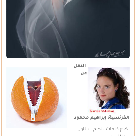
النقل
عن
الفرنسية: إبراهيم محمود
بضع كلمات للحلم ، باللون