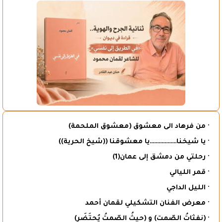
· من فرهاد الى معشوق (معشوق الملحمة)
· يا شيخنا………………يا معشوقنا ((شيخ الحرية))
· رحلتي من دمشق إلى عمان(1)
· قمر الليالي
· الليل الداجي
· معرض الفنان التشكيلي لقمان أحمد
· (نفثاتُ الصّمت) و (حيثُ الصّمتُ يُحتَضَر)