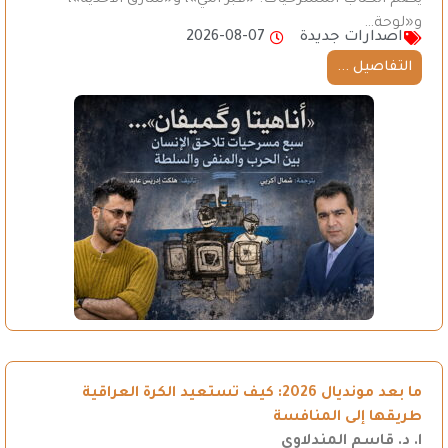
يضم الكتاب المسرحيات: «قبر أمي»، و«سارق الأحذية»،
و«لوحة…
اصدارات جديدة
2026-08-07
التفاصيل ...
ما بعد مونديال 2026: كيف تستعيد الكرة العراقية
طريقها إلى المنافسة
ا. د. قاسم المندلاوي