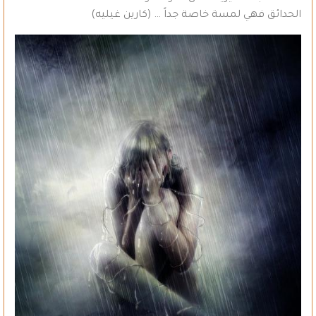
الحدائق فهي لمسة خاصة جداً … (كارين غيليه)