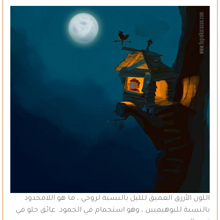
اللون الأزرق العميق للليل بالنسبة لروحي ، ما هو اللامحدود
بالنسبة للبوهيميين ، وهو استجمام في الجمود. عائق حلو في