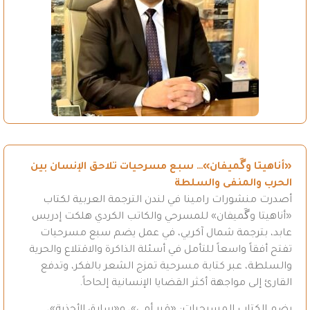
«أناهيتا وگَميفان»… سبع مسرحيات تلاحق الإنسان بين
الحرب والمنفى والسلطة
أصدرت منشورات رامينا في لندن الترجمة العربية لكتاب
«أناهيتا وگَميفان» للمسرحي والكاتب الكردي هلكت إدريس
عابد، بترجمة شمال آكريي، في عمل يضم سبع مسرحيات
تفتح أفقاً واسعاً للتأمل في أسئلة الذاكرة والاقتلاع والحرية
والسلطة، عبر كتابة مسرحية تمزج الشعر بالفكر، وتدفع
القارئ إلى مواجهة أكثر القضايا الإنسانية إلحاحاً.